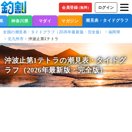
会員登録
ログイン
（無料）
潮見表・タイドグラフ
果
神奈川県
マダイ
マガジン
全国の潮見表・タイドグラフ（2026年最新版・完全版）
福岡県
北九州市
沖波止第1テトラ
沖波止第1テトラの潮見表
・タイドグ
ラフ（2026年最新版・完全版）