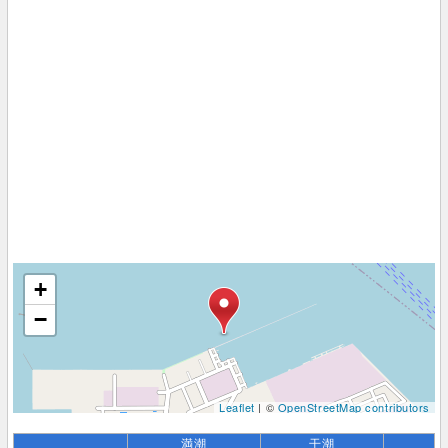
+
−
Leaflet
| ©
OpenStreetMap contributors
満潮
干潮