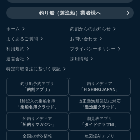
釣り船（遊漁船）業者様へ
ホーム
釣割からのお知らせ
よくあるご質問
お問い合わせ
利用規約
プライバシーポリシー
運営会社
採用情報
特定商取引法に基づく表記
釣り船予約アプリ
釣りメディア
「釣割アプリ」
「FISHINGJAPAN」
1秒記入の乗船名簿
改正遊漁船業法に対応
「乗船名簿クラウド」
「遊漁船クラウド」
船釣りメディア
潮見表アプリ
「船釣りマガジン」
「タイドグラフBI」
全国の潮汐情報
魚図鑑AIアプリ