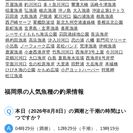
芥屋漁港
釣川河口
多々良川河口
響灘大橋
浜崎今津漁港
稲童漁港
弘漁港
岐志漁港
沖ノ島
大入漁港
沖波止第1テトラ
苅田港
大島漁港
戸畑港
紫川河口
脇の浦漁港
相島漁港
西戸崎サーフ
軍艦防波堤
新北九州空港連絡橋
香椎浜北公園
新町漁港
玄界島・玄界漁港
沓尾漁港
シーサイドももち海浜公園
苅田港緑地公園
長浜海岸
柄杓田漁港
高浜漁港
汐入川河口
恋の浦
八幡
新門司マリーナ
小呂島
ノーフォーク広場
若松バンド
荒津漁港
伊崎漁港
鹿家漁港
小倉西港岸壁
竹馬川河口
西海岸3号上屋
今川河口
花鶴川河口
大口海岸
白島
蓑島海水浴場
西海岸6号岸壁
堂面川河口
生の松原海岸
大里港
田野浦
大岳海岸
本城橋
ひびき海の公園
かもめ広場
小戸ヨットハーバー
狩尾岬
松江漁港
福岡県の人気魚種の釣果情報
本日（2026年8月8日）の満潮と干潮の時間はい
つですか？
04時29分（満潮）、12時29分（干潮）、19時19分