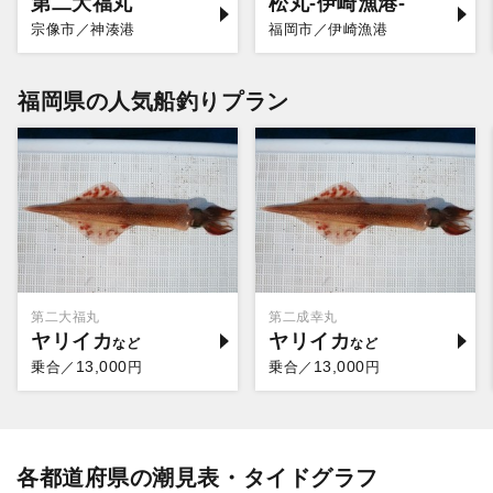
第二大福丸
松丸-伊崎漁港-
宗像市／神湊港
福岡市／伊崎漁港
福岡県の人気船釣りプラン
第二大福丸
第二成幸丸
ヤリイカ
ヤリイカ
13,000
13,000
乗合／
円
乗合／
円
各都道府県の潮見表・タイドグラフ