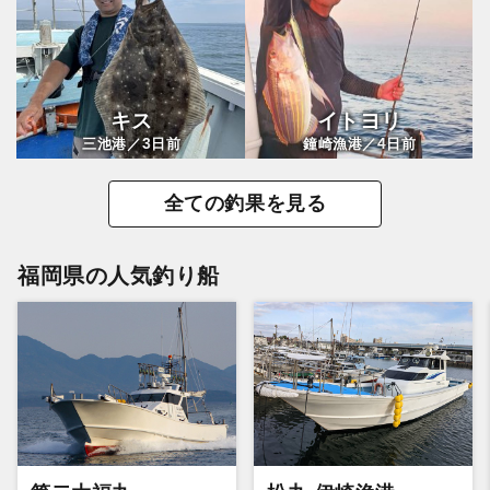
キス
イトヨリ
3
4
三池港／
日前
鐘崎漁港／
日前
全ての釣果を見る
福岡県の人気釣り船