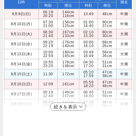
日時
潮名
時刻
潮位
時刻
潮位
06:19
144cm
8月9日(日)
13:49
48cm
中潮
20:20
116cm
07:30
156cm
01:00
90cm
8月10日(月)
中潮
21:00
125cm
14:40
37cm
08:30
167cm
02:10
80cm
8月11日(火)
大潮
21:40
133cm
15:30
30cm
09:20
176cm
03:00
68cm
8月12日(水)
大潮
22:19
140cm
16:10
26cm
10:00
180cm
03:49
58cm
8月13日(木)
大潮
22:59
145cm
16:49
26cm
10:50
178cm
04:30
51cm
8月14日(金)
大潮
23:20
148cm
17:20
31cm
05:10
47cm
8月15日(土)
11:30
172cm
中潮
17:59
38cm
05:59
47cm
8月16日(日)
12:09
161cm
中潮
18:20
48cm
00:19
149cm
06:30
51cm
8月17日(月)
中潮
12:40
147cm
18:40
59cm
00:40
147cm
07:10
58cm
8月18日(火)
中潮
13:20
131cm
19:00
69cm
続きを表示