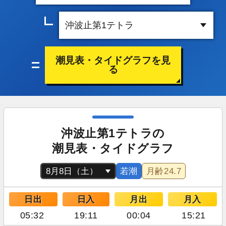
潮見表・タイドグラフを見
る
沖波止第1テトラの
潮見表・タイドグラフ
若潮
月齢
24.7
日出
日入
月出
月入
05:32
19:11
00:04
15:21