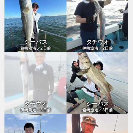
シーバス
タチウオ
2
2
箱崎漁港／
日前
伊崎漁港／
日前
タチウオ
シーバス
3
3
伊崎漁港／
日前
箱崎漁港／
日前