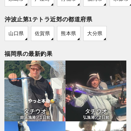
沖波止第1テトラ近郊の都道府県
山口県
佐賀県
熊本県
大分県
福岡県の最新釣果
タチウオ
タチウオ
1
2
姪浜漁港／
日前
弘漁港／
日前