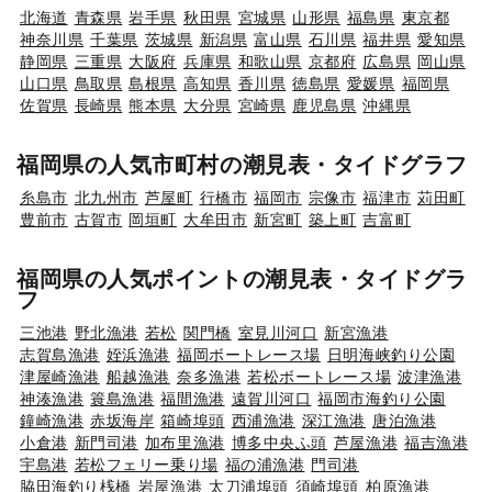
北海道
青森県
岩手県
秋田県
宮城県
山形県
福島県
東京都
神奈川県
千葉県
茨城県
新潟県
富山県
石川県
福井県
愛知県
静岡県
三重県
大阪府
兵庫県
和歌山県
京都府
広島県
岡山県
山口県
鳥取県
島根県
高知県
香川県
徳島県
愛媛県
福岡県
佐賀県
長崎県
熊本県
大分県
宮崎県
鹿児島県
沖縄県
福岡県の人気市町村の潮見表・タイドグラフ
糸島市
北九州市
芦屋町
行橋市
福岡市
宗像市
福津市
苅田町
豊前市
古賀市
岡垣町
大牟田市
新宮町
築上町
吉富町
福岡県の人気ポイントの潮見表・タイドグラ
フ
三池港
野北漁港
若松
関門橋
室見川河口
新宮漁港
志賀島漁港
姪浜漁港
福岡ボートレース場
日明海峡釣り公園
津屋崎漁港
船越漁港
奈多漁港
若松ボートレース場
波津漁港
神湊漁港
簑島漁港
福間漁港
遠賀川河口
福岡市海釣り公園
鐘崎漁港
赤坂海岸
箱崎埠頭
西浦漁港
深江漁港
唐泊漁港
小倉港
新門司港
加布里漁港
博多中央ふ頭
芦屋漁港
福吉漁港
宇島港
若松フェリー乗り場
福の浦漁港
門司港
脇田海釣り桟橋
岩屋漁港
太刀浦埠頭
須崎埠頭
柏原漁港