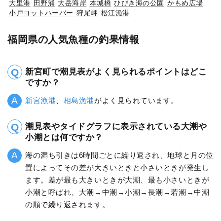
大里港
田野浦
大岳海岸
本城橋
ひびき海の公園
かもめ広場
小戸ヨットハーバー
狩尾岬
松江漁港
福岡県の人気魚種の釣果情報
新宮町で潮見表がよく見られるポイントはどこ
ですか？
新宮漁港
、
相島漁港
がよく見られています。
潮見表やタイドグラフに表示されている大潮や
小潮とは何ですか？
海の満ち引きは6時間ごとに繰り返され、地球と月の位
置によってその差が大きいときと小さいときが発生し
ます。差が最も大きいときが大潮、最も小さいときが
小潮と呼ばれ、大潮→中潮→小潮→長潮→若潮→中潮
の順で繰り返されます。