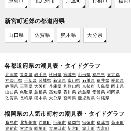
糸島市
北九州市
芦屋町
行橋市
福岡
新宮町近郊の都道府県
山口県
佐賀県
熊本県
大分県
各都道府県の潮見表・タイドグラフ
北海道
青森県
岩手県
秋田県
宮城県
山形県
福島県
東京都
神奈川県
千葉県
茨城県
新潟県
富山県
石川県
福井県
愛知県
静岡県
三重県
大阪府
兵庫県
和歌山県
京都府
広島県
岡山県
山口県
鳥取県
島根県
高知県
香川県
徳島県
愛媛県
福岡県
佐賀県
長崎県
熊本県
大分県
宮崎県
鹿児島県
沖縄県
福岡県の人気市町村の潮見表・タイドグラフ
糸島市
北九州市
芦屋町
行橋市
福岡市
宗像市
福津市
苅田町
豊前市
古賀市
岡垣町
大牟田市
新宮町
築上町
吉富町