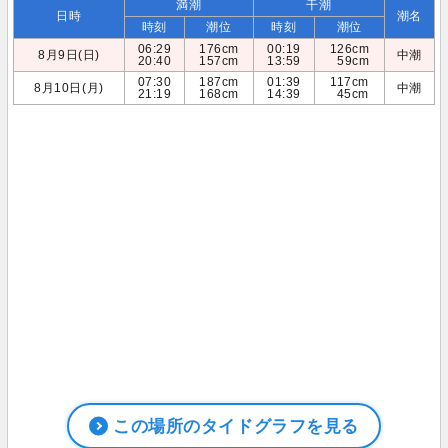
満潮
干潮
日時
潮名
時刻
潮位
時刻
潮位
06:29
176cm
00:19
126cm
8月9日(日)
中潮
20:40
157cm
13:59
59cm
07:30
187cm
01:39
117cm
8月10日(月)
中潮
21:19
168cm
14:39
45cm
この場所のタイドグラフを見る