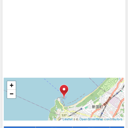
+
−
Leaflet
| ©
OpenStreetMap contributors