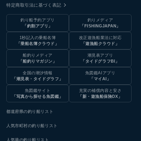
特定商取引法に基づく表記
釣り船予約アプリ
釣りメディア
「釣割アプリ」
「FISHINGJAPAN」
1秒記入の乗船名簿
改正遊漁船業法に対応
「乗船名簿クラウド」
「遊漁船クラウド」
船釣りメディア
潮見表アプリ
「船釣りマガジン」
「タイドグラフBI」
全国の潮汐情報
魚図鑑AIアプリ
「潮見表・タイドグラフ」
「マイAI」
魚図鑑サイト
充実の補償内容と安さ
「写真から探せる魚図鑑」
「新・遊漁船保険DX」
都道府県の釣り船リスト
人気市町村の釣り船リスト
人気港の釣り船リスト