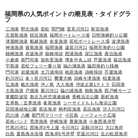
福岡県の人気ポイントの潮見表・タイドグラ
フ
三池港
野北漁港
若松
関門橋
室見川河口
新宮漁港
志賀島漁港
姪浜漁港
福岡ボートレース場
日明海峡釣り公園
津屋崎漁港
船越漁港
奈多漁港
若松ボートレース場
波津漁港
神湊漁港
簑島漁港
福間漁港
遠賀川河口
福岡市海釣り公園
鐘崎漁港
赤坂海岸
箱崎埠頭
西浦漁港
深江漁港
唐泊漁港
小倉港
新門司港
加布里漁港
博多中央ふ頭
芦屋漁港
福吉漁港
宇島港
若松フェリー乗り場
福の浦漁港
脇田海釣り桟橋
門司港
岩屋漁港
太刀浦埠頭
柏原漁港
須崎埠頭
芥屋漁港
釣川河口
多々良川河口
響灘大橋
浜崎今津漁港
稲童漁港
弘漁港
岐志漁港
沖ノ島
大入漁港
沖波止第1テトラ
苅田港
大島漁港
戸畑港
紫川河口
脇の浦漁港
相島漁港
西戸崎サーフ
軍艦防波堤
新北九州空港連絡橋
香椎浜北公園
新町漁港
玄界島・玄界漁港
沓尾漁港
シーサイドももち海浜公園
苅田港緑地公園
長浜海岸
柄杓田漁港
高浜漁港
汐入川河口
恋の浦
八幡
新門司マリーナ
小呂島
ノーフォーク広場
若松バンド
荒津漁港
伊崎漁港
鹿家漁港
小倉西港岸壁
竹馬川河口
西海岸3号上屋
今川河口
花鶴川河口
大口海岸
白島
蓑島海水浴場
西海岸6号岸壁
堂面川河口
生の松原海岸