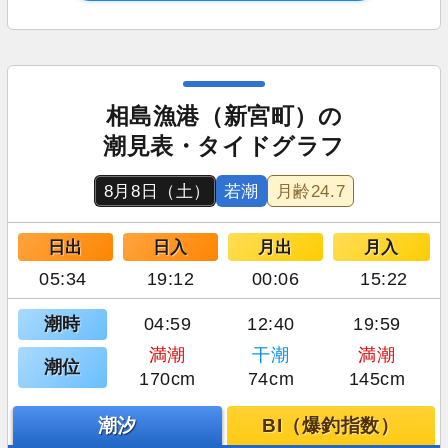
相島漁港（新宮町）の
潮見表・タイドグラフ
8月8日（土）
若潮
月齢
24.7
日出
日入
月出
月入
05:34
19:12
00:06
15:22
潮時
04:59
12:40
19:59
満潮
干潮
満潮
潮位
170cm
74cm
145cm
潮汐
BI（爆釣指数）