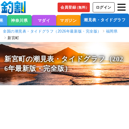
会員登録
ログイン
（無料）
潮見表・タイドグラフ
果
神奈川県
マダイ
マガジン
全国の潮見表・タイドグラフ（2026年最新版・完全版）
福岡県
新宮町
新宮町の潮見表
・タイドグラフ（202
6年最新版・完全版）