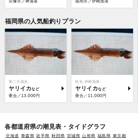
宗像市／神湊港
福岡市／伊崎漁港
福岡県の人気船釣りプラン
第二大福丸
松丸-伊崎漁港-
ヤリイカ
ヤリイカ
13,000
11,000
乗合／
円
乗合／
円
各都道府県の潮見表・タイドグラフ
北海道
青森県
岩手県
秋田県
宮城県
山形県
福島県
東京都