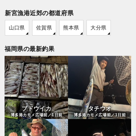
新宮漁港近郊の都道府県
山口県
佐賀県
熊本県
大分県
福岡県の最新釣果
ブドウイカ
タチウオ
1
1
博多港カモメ広場前／
日前
博多港カモメ広場前／
日前