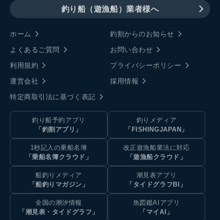
釣り船（遊漁船）業者様へ
ホーム
釣割からのお知らせ
よくあるご質問
お問い合わせ
利用規約
プライバシーポリシー
運営会社
採用情報
特定商取引法に基づく表記
釣り船予約アプリ
釣りメディア
「釣割アプリ」
「FISHINGJAPAN」
1秒記入の乗船名簿
改正遊漁船業法に対応
「乗船名簿クラウド」
「遊漁船クラウド」
船釣りメディア
潮見表アプリ
「船釣りマガジン」
「タイドグラフBI」
全国の潮汐情報
魚図鑑AIアプリ
「潮見表・タイドグラフ」
「マイAI」