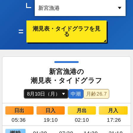
潮見表・タイドグラフを見
る
新宮漁港の
潮見表・タイドグラフ
中潮
月齢
26.7
日出
日入
月出
月入
05:36
19:10
02:10
17:26