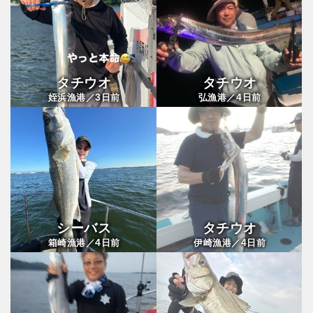
タチウオ
タチウオ
3
4
姪浜漁港／
日前
弘漁港／
日前
シーバス
タチウオ
4
4
箱崎漁港／
日前
伊崎漁港／
日前