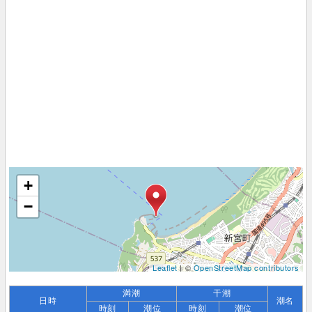
+
−
Leaflet
| ©
OpenStreetMap contributors
満潮
干潮
日時
潮名
時刻
潮位
時刻
潮位