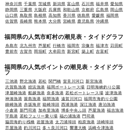
神奈川県
千葉県
茨城県
新潟県
富山県
石川県
福井県
愛知県
静岡県
三重県
大阪府
兵庫県
和歌山県
京都府
広島県
岡山県
山口県
鳥取県
島根県
高知県
香川県
徳島県
愛媛県
福岡県
佐賀県
長崎県
熊本県
大分県
宮崎県
鹿児島県
沖縄県
福岡県の人気市町村の潮見表・タイドグラフ
糸島市
北九州市
芦屋町
行橋市
福岡市
宗像市
福津市
苅田町
豊前市
古賀市
岡垣町
大牟田市
新宮町
築上町
吉富町
福岡県の人気ポイントの潮見表・タイドグラ
フ
三池港
野北漁港
若松
関門橋
室見川河口
新宮漁港
志賀島漁港
姪浜漁港
福岡ボートレース場
日明海峡釣り公園
津屋崎漁港
船越漁港
奈多漁港
若松ボートレース場
波津漁港
神湊漁港
簑島漁港
福間漁港
遠賀川河口
福岡市海釣り公園
鐘崎漁港
赤坂海岸
箱崎埠頭
西浦漁港
深江漁港
唐泊漁港
小倉港
新門司港
加布里漁港
博多中央ふ頭
芦屋漁港
福吉漁港
宇島港
若松フェリー乗り場
福の浦漁港
門司港
脇田海釣り桟橋
岩屋漁港
太刀浦埠頭
柏原漁港
須崎埠頭
芥屋漁港
釣川河口
多々良川河口
響灘大橋
浜崎今津漁港