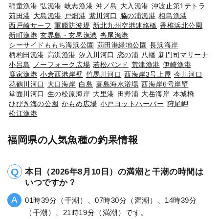
稲童漁港
弘漁港
岐志漁港
沖ノ島
大入漁港
沖波止第1テトラ
苅田港
大島漁港
戸畑港
紫川河口
脇の浦漁港
相島漁港
西戸崎サーフ
軍艦防波堤
新北九州空港連絡橋
香椎浜北公園
新町漁港
玄界島・玄界漁港
沓尾漁港
シーサイドももち海浜公園
苅田港緑地公園
長浜海岸
柄杓田漁港
高浜漁港
汐入川河口
恋の浦
八幡
新門司マリーナ
小呂島
ノーフォーク広場
若松バンド
荒津漁港
伊崎漁港
鹿家漁港
小倉西港岸壁
竹馬川河口
西海岸3号上屋
今川河口
花鶴川河口
大口海岸
白島
蓑島海水浴場
西海岸6号岸壁
堂面川河口
生の松原海岸
大里港
田野浦
大岳海岸
本城橋
ひびき海の公園
かもめ広場
小戸ヨットハーバー
狩尾岬
松江漁港
福岡県の人気魚種の釣果情報
本日（2026年8月10日）の満潮と干潮の時間は
いつですか？
01時39分（干潮）、07時30分（満潮）、14時39分
（干潮）、21時19分（満潮）です。