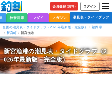
会員登録
ログイン
（無料）
潮見表・タイドグラフ
果
神奈川県
マダイ
マガジン
全国の潮見表・タイドグラフ（2026年最新版・完全版）
福岡県
新宮町
新宮漁港
新宮漁港の潮見表
・タイドグラフ（2
026年最新版・完全版）