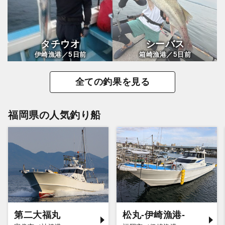
タチウオ
シーバス
5
5
伊崎漁港／
日前
箱崎漁港／
日前
全ての釣果を見る
福岡県の人気釣り船
第二大福丸
松丸-伊崎漁港-