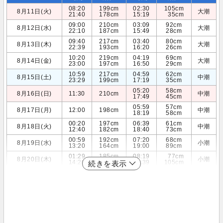
08:20
199cm
02:30
105cm
8月11日(火)
大潮
21:40
178cm
15:19
35cm
09:00
210cm
03:09
92cm
8月12日(水)
大潮
22:10
187cm
15:49
28cm
09:40
217cm
03:40
80cm
8月13日(木)
大潮
22:39
193cm
16:20
26cm
10:20
219cm
04:19
69cm
8月14日(金)
大潮
23:00
197cm
16:50
29cm
10:59
217cm
04:59
62cm
8月15日(土)
中潮
23:29
199cm
17:19
35cm
05:20
58cm
8月16日(日)
11:30
210cm
中潮
17:49
45cm
05:59
57cm
8月17日(月)
12:00
198cm
中潮
18:19
58cm
00:20
197cm
06:39
61cm
8月18日(火)
中潮
12:40
182cm
18:40
73cm
00:59
192cm
07:20
68cm
8月19日(水)
小潮
13:20
164cm
19:00
89cm
01:29
185cm
08:19
77cm
8月20日(木)
小潮
14:20
145cm
19:39
105cm
続きを表示