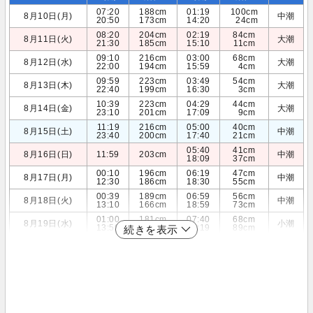
07:20
188cm
01:19
100cm
8月10日(月)
中潮
20:50
173cm
14:20
24cm
08:20
204cm
02:19
84cm
8月11日(火)
大潮
21:30
185cm
15:10
11cm
09:10
216cm
03:00
68cm
8月12日(水)
大潮
22:00
194cm
15:59
4cm
09:59
223cm
03:49
54cm
8月13日(木)
大潮
22:40
199cm
16:30
3cm
10:39
223cm
04:29
44cm
8月14日(金)
大潮
23:10
201cm
17:09
9cm
11:19
216cm
05:00
40cm
8月15日(土)
中潮
23:40
200cm
17:40
21cm
05:40
41cm
8月16日(日)
11:59
203cm
中潮
18:09
37cm
00:10
196cm
06:19
47cm
8月17日(月)
中潮
12:30
186cm
18:30
55cm
00:39
189cm
06:59
56cm
8月18日(火)
中潮
13:10
166cm
18:59
73cm
01:00
181cm
07:40
68cm
8月19日(水)
小潮
13:59
146cm
19:19
89cm
続きを表示