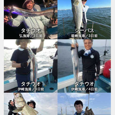
タチウオ
シーバス
3
3
弘漁港／
日前
箱崎漁港／
日前
タチウオ
タチウオ
3
4
伊崎漁港／
日前
伊崎漁港／
日前