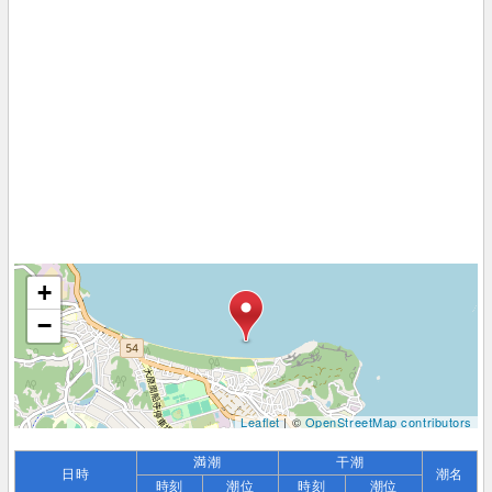
+
−
Leaflet
| ©
OpenStreetMap contributors
満潮
干潮
日時
潮名
時刻
潮位
時刻
潮位