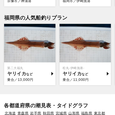
宗像市／神湊港
福岡市／伊崎漁港
福岡県の人気船釣りプラン
第二大福丸
松丸-伊崎漁港-
ヤリイカ
ヤリイカ
13,000
11,000
乗合／
円
乗合／
円
各都道府県の潮見表・タイドグラフ
北海道
青森県
岩手県
秋田県
宮城県
山形県
福島県
東京都