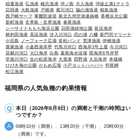
稲童漁港
弘漁港
岐志漁港
沖ノ島
大入漁港
沖波止第1テトラ
苅田港
大島漁港
戸畑港
紫川河口
脇の浦漁港
相島漁港
西戸崎サーフ
軍艦防波堤
新北九州空港連絡橋
香椎浜北公園
新町漁港
玄界島・玄界漁港
沓尾漁港
シーサイドももち海浜公園
苅田港緑地公園
長浜海岸
柄杓田漁港
高浜漁港
汐入川河口
恋の浦
八幡
新門司マリーナ
小呂島
ノーフォーク広場
若松バンド
荒津漁港
伊崎漁港
鹿家漁港
小倉西港岸壁
竹馬川河口
西海岸3号上屋
今川河口
花鶴川河口
大口海岸
白島
蓑島海水浴場
西海岸6号岸壁
堂面川河口
生の松原海岸
大里港
田野浦
大岳海岸
本城橋
ひびき海の公園
かもめ広場
小戸ヨットハーバー
狩尾岬
松江漁港
福岡県の人気魚種の釣果情報
本日（2026年8月9日）の満潮と干潮の時間はい
つですか？
06時10分（満潮）、13時20分（干潮）、20時00分
（満潮）です。