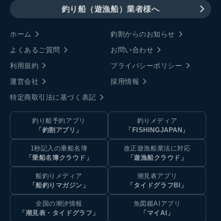
釣り船（遊漁船）業者様へ
ホーム
釣割からのお知らせ
よくあるご質問
お問い合わせ
利用規約
プライバシーポリシー
運営会社
採用情報
特定商取引法に基づく表記
釣り船予約アプリ
釣りメディア
「釣割アプリ」
「FISHINGJAPAN」
1秒記入の乗船名簿
改正遊漁船業法に対応
「乗船名簿クラウド」
「遊漁船クラウド」
船釣りメディア
潮見表アプリ
「船釣りマガジン」
「タイドグラフBI」
全国の潮汐情報
魚図鑑AIアプリ
「潮見表・タイドグラフ」
「マイAI」