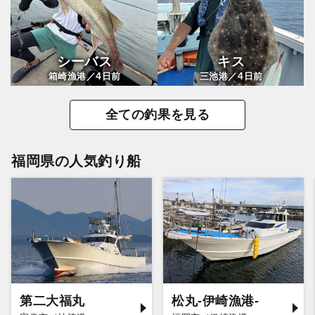
シーバス
キス
4
4
箱崎漁港／
日前
三池港／
日前
全ての釣果を見る
福岡県の人気釣り船
第二大福丸
松丸-伊崎漁港-