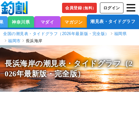
会員登録
ログイン
（無料）
潮見表・タイドグラフ
果
神奈川県
マダイ
マガジン
全国の潮見表・タイドグラフ（2026年最新版・完全版）
福岡県
福岡市
長浜海岸
長浜海岸の潮見表
・タイドグラフ（2
026年最新版・完全版）