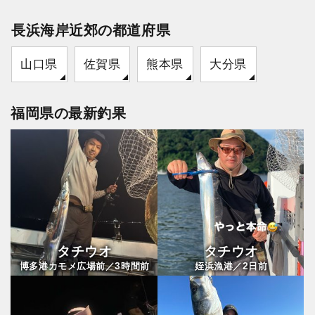
長浜海岸近郊の都道府県
山口県
佐賀県
熊本県
大分県
福岡県の最新釣果
タチウオ
タチウオ
3
2
博多港カモメ広場前／
時間前
姪浜漁港／
日前