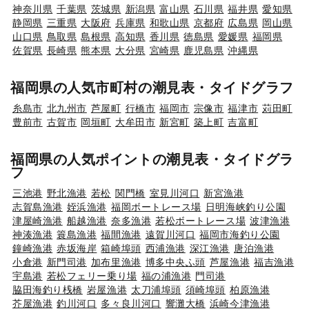
神奈川県
千葉県
茨城県
新潟県
富山県
石川県
福井県
愛知県
静岡県
三重県
大阪府
兵庫県
和歌山県
京都府
広島県
岡山県
山口県
鳥取県
島根県
高知県
香川県
徳島県
愛媛県
福岡県
佐賀県
長崎県
熊本県
大分県
宮崎県
鹿児島県
沖縄県
福岡県の人気市町村の潮見表・タイドグラフ
糸島市
北九州市
芦屋町
行橋市
福岡市
宗像市
福津市
苅田町
豊前市
古賀市
岡垣町
大牟田市
新宮町
築上町
吉富町
福岡県の人気ポイントの潮見表・タイドグラ
フ
三池港
野北漁港
若松
関門橋
室見川河口
新宮漁港
志賀島漁港
姪浜漁港
福岡ボートレース場
日明海峡釣り公園
津屋崎漁港
船越漁港
奈多漁港
若松ボートレース場
波津漁港
神湊漁港
簑島漁港
福間漁港
遠賀川河口
福岡市海釣り公園
鐘崎漁港
赤坂海岸
箱崎埠頭
西浦漁港
深江漁港
唐泊漁港
小倉港
新門司港
加布里漁港
博多中央ふ頭
芦屋漁港
福吉漁港
宇島港
若松フェリー乗り場
福の浦漁港
門司港
脇田海釣り桟橋
岩屋漁港
太刀浦埠頭
須崎埠頭
柏原漁港
芥屋漁港
釣川河口
多々良川河口
響灘大橋
浜崎今津漁港