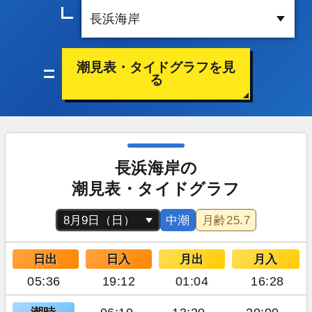
潮見表・タイドグラフを見
る
長浜海岸の
潮見表・タイドグラフ
中潮
月齢
25.7
日出
日入
月出
月入
05:36
19:12
01:04
16:28