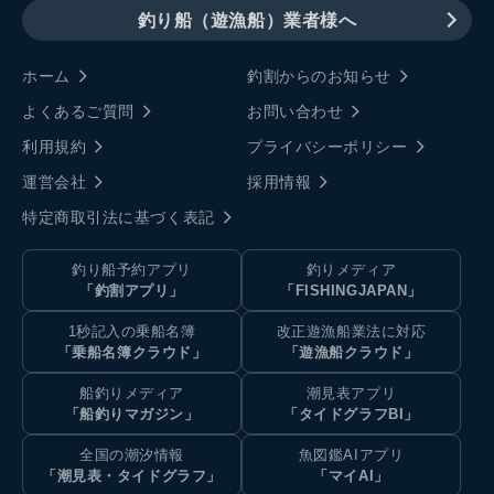
釣り船（遊漁船）業者様へ
ホーム
釣割からのお知らせ
よくあるご質問
お問い合わせ
利用規約
プライバシーポリシー
運営会社
採用情報
特定商取引法に基づく表記
釣り船予約アプリ
釣りメディア
「釣割アプリ」
「FISHINGJAPAN」
1秒記入の乗船名簿
改正遊漁船業法に対応
「乗船名簿クラウド」
「遊漁船クラウド」
船釣りメディア
潮見表アプリ
「船釣りマガジン」
「タイドグラフBI」
全国の潮汐情報
魚図鑑AIアプリ
「潮見表・タイドグラフ」
「マイAI」