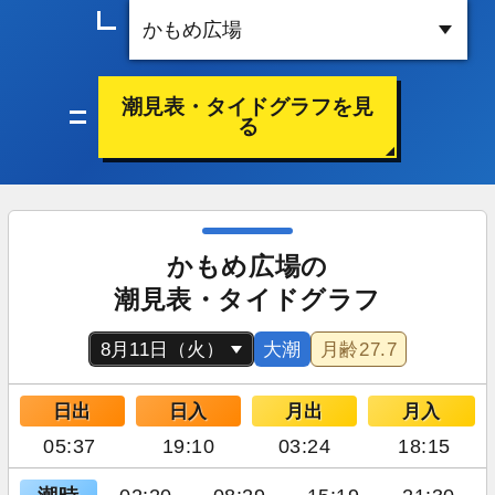
潮見表・タイドグラフを見
る
かもめ広場の
潮見表・タイドグラフ
大潮
月齢
27.7
日出
日入
月出
月入
05:37
19:10
03:24
18:15