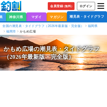
会員登録
ログイン
（無料）
潮見表・タイドグラフ
果
神奈川県
マダイ
マガジン
全国の潮見表・タイドグラフ（2026年最新版・完全版）
福岡県
福岡市
かもめ広場
かもめ広場の潮見表
・タイドグラフ
（2026年最新版・完全版）