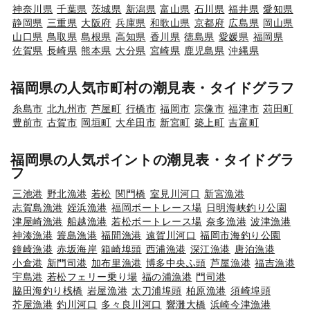
神奈川県
千葉県
茨城県
新潟県
富山県
石川県
福井県
愛知県
静岡県
三重県
大阪府
兵庫県
和歌山県
京都府
広島県
岡山県
山口県
鳥取県
島根県
高知県
香川県
徳島県
愛媛県
福岡県
佐賀県
長崎県
熊本県
大分県
宮崎県
鹿児島県
沖縄県
福岡県の人気市町村の潮見表・タイドグラフ
糸島市
北九州市
芦屋町
行橋市
福岡市
宗像市
福津市
苅田町
豊前市
古賀市
岡垣町
大牟田市
新宮町
築上町
吉富町
福岡県の人気ポイントの潮見表・タイドグラ
フ
三池港
野北漁港
若松
関門橋
室見川河口
新宮漁港
志賀島漁港
姪浜漁港
福岡ボートレース場
日明海峡釣り公園
津屋崎漁港
船越漁港
若松ボートレース場
奈多漁港
波津漁港
神湊漁港
簑島漁港
福間漁港
遠賀川河口
福岡市海釣り公園
鐘崎漁港
赤坂海岸
箱崎埠頭
西浦漁港
深江漁港
唐泊漁港
小倉港
新門司港
加布里漁港
博多中央ふ頭
芦屋漁港
福吉漁港
宇島港
若松フェリー乗り場
福の浦漁港
門司港
脇田海釣り桟橋
岩屋漁港
太刀浦埠頭
柏原漁港
須崎埠頭
芥屋漁港
釣川河口
多々良川河口
響灘大橋
浜崎今津漁港