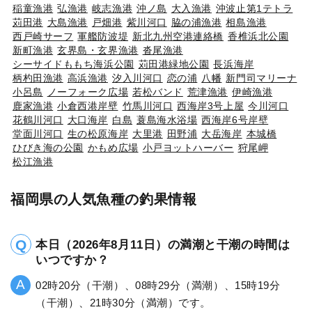
稲童漁港
弘漁港
岐志漁港
沖ノ島
大入漁港
沖波止第1テトラ
苅田港
大島漁港
戸畑港
紫川河口
脇の浦漁港
相島漁港
西戸崎サーフ
軍艦防波堤
新北九州空港連絡橋
香椎浜北公園
新町漁港
玄界島・玄界漁港
沓尾漁港
シーサイドももち海浜公園
苅田港緑地公園
長浜海岸
柄杓田漁港
高浜漁港
汐入川河口
恋の浦
八幡
新門司マリーナ
小呂島
ノーフォーク広場
若松バンド
荒津漁港
伊崎漁港
鹿家漁港
小倉西港岸壁
竹馬川河口
西海岸3号上屋
今川河口
花鶴川河口
大口海岸
白島
蓑島海水浴場
西海岸6号岸壁
堂面川河口
生の松原海岸
大里港
田野浦
大岳海岸
本城橋
ひびき海の公園
かもめ広場
小戸ヨットハーバー
狩尾岬
松江漁港
福岡県の人気魚種の釣果情報
本日（2026年8月11日）の満潮と干潮の時間は
いつですか？
02時20分（干潮）、08時29分（満潮）、15時19分
（干潮）、21時30分（満潮）です。