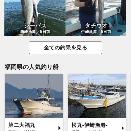
シーバス
タチウオ
5
5
箱崎漁港／
日前
伊崎漁港／
日前
全ての釣果を見る
福岡県の人気釣り船
第二大福丸
松丸-伊崎漁港-