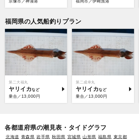
宗像市／神湊港
福岡市／伊崎漁港
福岡県の人気船釣りプラン
第二大福丸
第二成幸丸
ヤリイカ
ヤリイカ
13,000
13,000
乗合／
円
乗合／
円
各都道府県の潮見表・タイドグラフ
北海道
青森県
岩手県
秋田県
宮城県
山形県
福島県
東京都