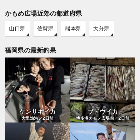
かもめ広場近郊の都道府県
山口県
佐賀県
熊本県
大分県
福岡県の最新釣果
ケンサキイカ
ブドウイカ
2
2
大里漁港／
日前
博多港カモメ広場前／
日前