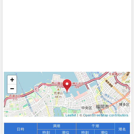
+
−
Leaflet
| ©
OpenStreetMap contributors
満潮
干潮
日時
潮名
時刻
潮位
時刻
潮位