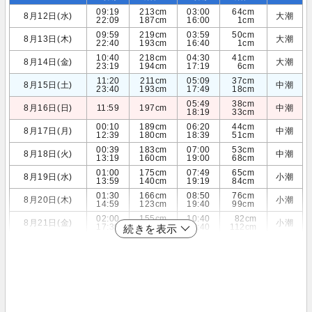
09:19
213cm
03:00
64cm
8月12日(水)
大潮
22:09
187cm
16:00
1cm
09:59
219cm
03:59
50cm
8月13日(木)
大潮
22:40
193cm
16:40
1cm
10:40
218cm
04:30
41cm
8月14日(金)
大潮
23:19
194cm
17:19
6cm
11:20
211cm
05:09
37cm
8月15日(土)
中潮
23:40
193cm
17:49
18cm
05:49
38cm
8月16日(日)
11:59
197cm
中潮
18:19
33cm
00:10
189cm
06:20
44cm
8月17日(月)
中潮
12:39
180cm
18:39
51cm
00:39
183cm
07:00
53cm
8月18日(火)
中潮
13:19
160cm
19:00
68cm
01:00
175cm
07:49
65cm
8月19日(水)
小潮
13:59
140cm
19:19
84cm
01:30
166cm
08:50
76cm
8月20日(木)
小潮
14:59
123cm
19:40
99cm
02:00
155cm
10:40
82cm
8月21日(金)
小潮
17:39
115cm
20:40
112cm
続きを表示