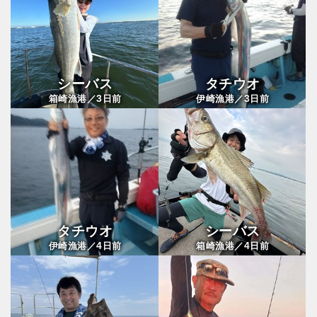
シーバス
タチウオ
3
3
箱崎漁港／
日前
伊崎漁港／
日前
タチウオ
シーバス
4
4
伊崎漁港／
日前
箱崎漁港／
日前