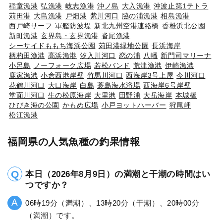
稲童漁港
弘漁港
岐志漁港
沖ノ島
大入漁港
沖波止第1テトラ
苅田港
大島漁港
戸畑港
紫川河口
脇の浦漁港
相島漁港
西戸崎サーフ
軍艦防波堤
新北九州空港連絡橋
香椎浜北公園
新町漁港
玄界島・玄界漁港
沓尾漁港
シーサイドももち海浜公園
苅田港緑地公園
長浜海岸
柄杓田漁港
高浜漁港
汐入川河口
恋の浦
八幡
新門司マリーナ
小呂島
ノーフォーク広場
若松バンド
荒津漁港
伊崎漁港
鹿家漁港
小倉西港岸壁
竹馬川河口
西海岸3号上屋
今川河口
花鶴川河口
大口海岸
白島
蓑島海水浴場
西海岸6号岸壁
堂面川河口
生の松原海岸
大里港
田野浦
大岳海岸
本城橋
ひびき海の公園
かもめ広場
小戸ヨットハーバー
狩尾岬
松江漁港
福岡県の人気魚種の釣果情報
本日（2026年8月9日）の満潮と干潮の時間はい
つですか？
06時19分（満潮）、13時20分（干潮）、20時00分
（満潮）です。