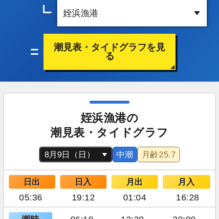
潮見表・タイドグラフを見
る
姪浜漁港の
潮見表・タイドグラフ
中潮
月齢
25.7
日出
日入
月出
月入
05:36
19:12
01:04
16:28