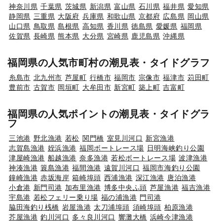
神奈川県
千葉県
茨城県
新潟県
富山県
石川県
福井県
愛知県
静岡県
三重県
大阪府
兵庫県
和歌山県
京都府
広島県
岡山県
山口県
鳥取県
島根県
高知県
香川県
徳島県
愛媛県
福岡県
佐賀県
長崎県
熊本県
大分県
宮崎県
鹿児島県
沖縄県
福岡県の人気市町村の潮見表・タイドグラフ
糸島市
北九州市
芦屋町
行橋市
福岡市
宗像市
福津市
苅田町
豊前市
古賀市
岡垣町
大牟田市
新宮町
築上町
吉富町
福岡県の人気ポイントの潮見表・タイドグラ
フ
三池港
野北漁港
若松
関門橋
室見川河口
新宮漁港
志賀島漁港
姪浜漁港
福岡ボートレース場
日明海峡釣り公園
津屋崎漁港
船越漁港
奈多漁港
若松ボートレース場
波津漁港
神湊漁港
簑島漁港
福間漁港
遠賀川河口
福岡市海釣り公園
鐘崎漁港
赤坂海岸
箱崎埠頭
西浦漁港
深江漁港
唐泊漁港
小倉港
新門司港
加布里漁港
博多中央ふ頭
芦屋漁港
福吉漁港
宇島港
若松フェリー乗り場
福の浦漁港
門司港
脇田海釣り桟橋
岩屋漁港
太刀浦埠頭
須崎埠頭
柏原漁港
芥屋漁港
釣川河口
多々良川河口
響灘大橋
浜崎今津漁港