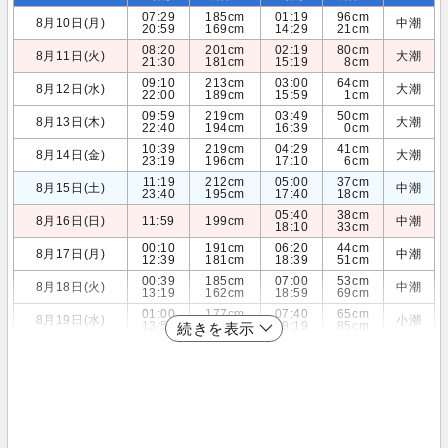
07:29
185cm
01:19
96cm
8月10日(月)
中潮
20:59
169cm
14:29
21cm
08:20
201cm
02:19
80cm
8月11日(火)
大潮
21:30
181cm
15:19
8cm
09:10
213cm
03:00
64cm
8月12日(水)
大潮
22:00
189cm
15:59
1cm
09:59
219cm
03:49
50cm
8月13日(木)
大潮
22:40
194cm
16:39
0cm
10:39
219cm
04:29
41cm
8月14日(金)
大潮
23:19
196cm
17:10
6cm
11:19
212cm
05:00
37cm
8月15日(土)
中潮
23:40
195cm
17:40
18cm
05:40
38cm
8月16日(日)
11:59
199cm
中潮
18:10
33cm
00:10
191cm
06:20
44cm
8月17日(月)
中潮
12:39
181cm
18:39
51cm
00:39
185cm
07:00
53cm
8月18日(火)
中潮
13:19
162cm
18:59
69cm
01:00
177cm
07:40
65cm
8月19日(水)
小潮
13:59
142cm
19:19
85cm
続きを表示