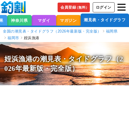
会員登録
ログイン
（無料）
潮見表・タイドグラフ
果
神奈川県
マダイ
マガジン
全国の潮見表・タイドグラフ（2026年最新版・完全版）
福岡県
福岡市
姪浜漁港
姪浜漁港の潮見表
・タイドグラフ（2
026年最新版・完全版）