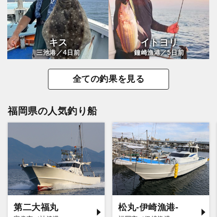
キス
イトヨリ
4
5
三池港／
日前
鐘崎漁港／
日前
全ての釣果を見る
福岡県の人気釣り船
第二大福丸
松丸-伊崎漁港-