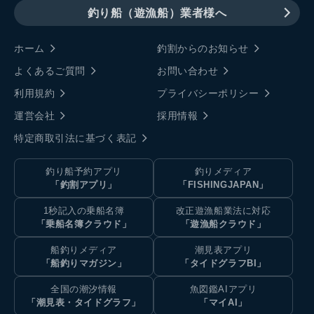
釣り船（遊漁船）業者様へ
ホーム
釣割からのお知らせ
よくあるご質問
お問い合わせ
利用規約
プライバシーポリシー
運営会社
採用情報
特定商取引法に基づく表記
釣り船予約アプリ
釣りメディア
「釣割アプリ」
「FISHINGJAPAN」
1秒記入の乗船名簿
改正遊漁船業法に対応
「乗船名簿クラウド」
「遊漁船クラウド」
船釣りメディア
潮見表アプリ
「船釣りマガジン」
「タイドグラフBI」
全国の潮汐情報
魚図鑑AIアプリ
「潮見表・タイドグラフ」
「マイAI」