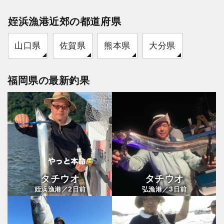
姪浜漁港近郊の都道府県
山口県
佐賀県
熊本県
大分県
福岡県の最新釣果
タチウオ
タチウオ
2
3
姪浜漁港／
日前
弘漁港／
日前