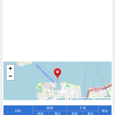
+
−
Leaflet
| ©
OpenStreetMap contributors
満潮
干潮
日時
潮名
時刻
潮位
時刻
潮位