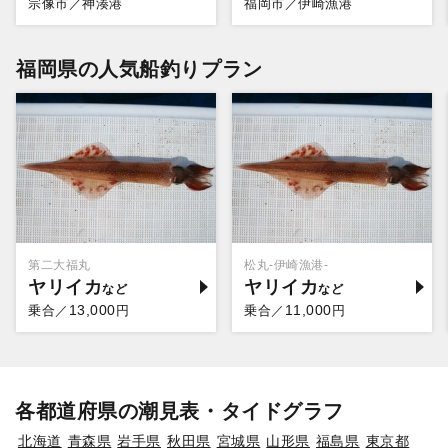
宗像市／神湊港
福岡市／伊崎漁港
福岡県の人気船釣りプラン
第二大福丸
松丸-伊崎漁港-
ヤリイカ
ヤリイカ
13,000
11,000
乗合／
円
乗合／
円
各都道府県の潮見表・タイドグラフ
北海道
青森県
岩手県
秋田県
宮城県
山形県
福島県
東京都