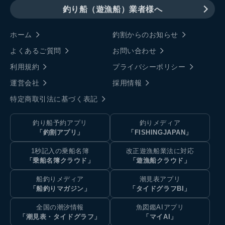
釣り船（遊漁船）業者様へ
ホーム
釣割からのお知らせ
よくあるご質問
お問い合わせ
利用規約
プライバシーポリシー
運営会社
採用情報
特定商取引法に基づく表記
釣り船予約アプリ
釣りメディア
「釣割アプリ」
「FISHINGJAPAN」
1秒記入の乗船名簿
改正遊漁船業法に対応
「乗船名簿クラウド」
「遊漁船クラウド」
船釣りメディア
潮見表アプリ
「船釣りマガジン」
「タイドグラフBI」
全国の潮汐情報
魚図鑑AIアプリ
「潮見表・タイドグラフ」
「マイAI」