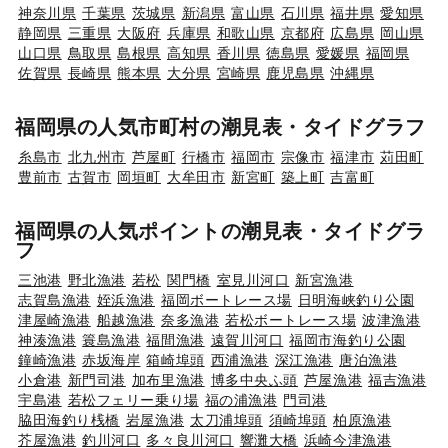
神奈川県
千葉県
茨城県
新潟県
富山県
石川県
福井県
愛知県
静岡県
三重県
大阪府
兵庫県
和歌山県
京都府
広島県
岡山県
山口県
鳥取県
島根県
高知県
香川県
徳島県
愛媛県
福岡県
佐賀県
長崎県
熊本県
大分県
宮崎県
鹿児島県
沖縄県
福岡県の人気市町村の潮見表・タイドグラフ
糸島市
北九州市
芦屋町
行橋市
福岡市
宗像市
福津市
苅田町
豊前市
古賀市
岡垣町
大牟田市
新宮町
築上町
吉富町
福岡県の人気ポイントの潮見表・タイドグラ
フ
三池港
野北漁港
若松
関門橋
室見川河口
新宮漁港
志賀島漁港
姪浜漁港
福岡ボートレース場
日明海峡釣り公園
津屋崎漁港
船越漁港
奈多漁港
若松ボートレース場
波津漁港
神湊漁港
簑島漁港
福間漁港
遠賀川河口
福岡市海釣り公園
鐘崎漁港
赤坂海岸
箱崎埠頭
西浦漁港
深江漁港
唐泊漁港
小倉港
新門司港
加布里漁港
博多中央ふ頭
芦屋漁港
福吉漁港
宇島港
若松フェリー乗り場
福の浦漁港
門司港
脇田海釣り桟橋
岩屋漁港
太刀浦埠頭
須崎埠頭
柏原漁港
芥屋漁港
釣川河口
多々良川河口
響灘大橋
浜崎今津漁港