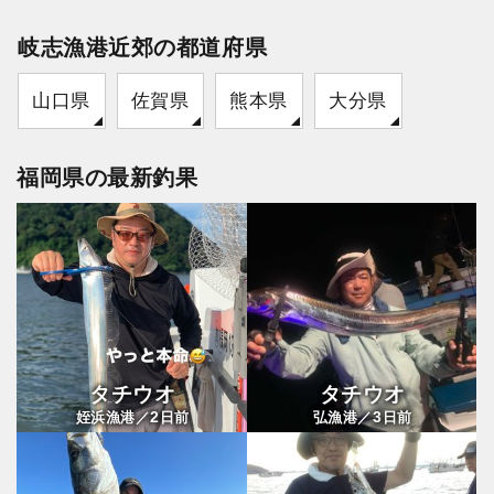
岐志漁港近郊の都道府県
山口県
佐賀県
熊本県
大分県
福岡県の最新釣果
タチウオ
タチウオ
2
3
姪浜漁港／
日前
弘漁港／
日前