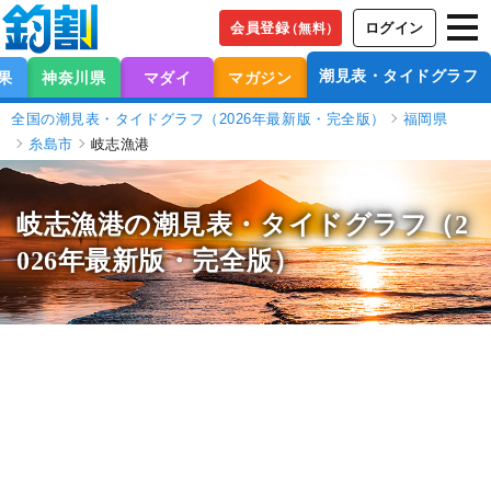
会員登録
ログイン
（無料）
潮見表・タイドグラフ
果
神奈川県
マダイ
マガジン
全国の潮見表・タイドグラフ（2026年最新版・完全版）
福岡県
糸島市
岐志漁港
岐志漁港の潮見表
・タイドグラフ（2
026年最新版・完全版）