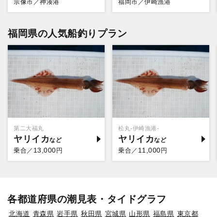
宗像市／神湊港
福岡市／伊崎漁港
福岡県の人気船釣りプラン
第二大福丸
松丸-伊崎漁港-
ヤリイカ
ヤリイカ
13,000
11,000
乗合／
円
乗合／
円
各都道府県の潮見表・タイドグラフ
北海道
青森県
岩手県
秋田県
宮城県
山形県
福島県
東京都