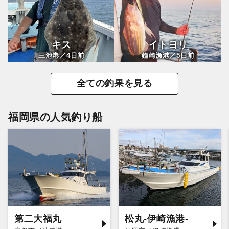
キス
イトヨリ
4
5
三池港／
日前
鐘崎漁港／
日前
全ての釣果を見る
福岡県の人気釣り船
第二大福丸
松丸-伊崎漁港-