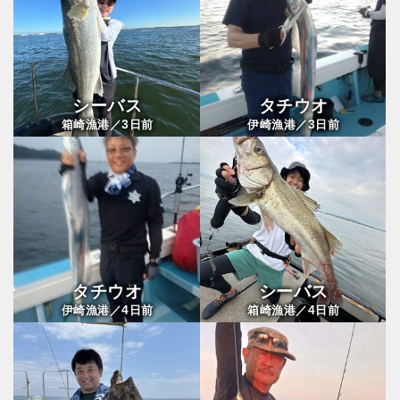
シーバス
タチウオ
3
3
箱崎漁港／
日前
伊崎漁港／
日前
タチウオ
シーバス
4
4
伊崎漁港／
日前
箱崎漁港／
日前