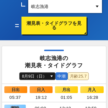
潮見表・タイドグラフを見
る
岐志漁港の
潮見表・タイドグラフ
中潮
月齢
25.7
日出
日入
月出
月入
05:37
19:12
01:05
16:28