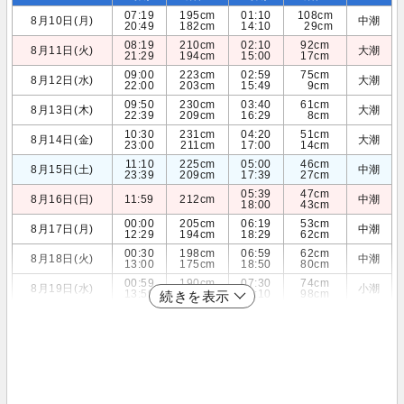
07:19
195cm
01:10
108cm
8月10日(月)
中潮
20:49
182cm
14:10
29cm
08:19
210cm
02:10
92cm
8月11日(火)
大潮
21:29
194cm
15:00
17cm
09:00
223cm
02:59
75cm
8月12日(水)
大潮
22:00
203cm
15:49
9cm
09:50
230cm
03:40
61cm
8月13日(木)
大潮
22:39
209cm
16:29
8cm
10:30
231cm
04:20
51cm
8月14日(金)
大潮
23:00
211cm
17:00
14cm
11:10
225cm
05:00
46cm
8月15日(土)
中潮
23:39
209cm
17:39
27cm
05:39
47cm
8月16日(日)
11:59
212cm
中潮
18:00
43cm
00:00
205cm
06:19
53cm
8月17日(月)
中潮
12:29
194cm
18:29
62cm
00:30
198cm
06:59
62cm
8月18日(火)
中潮
13:00
175cm
18:50
80cm
00:59
190cm
07:30
74cm
8月19日(水)
小潮
13:59
154cm
19:10
98cm
続きを表示