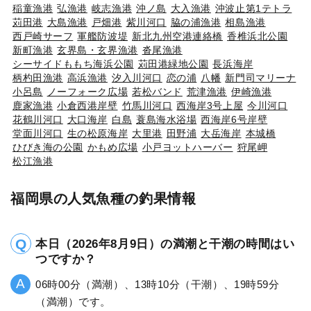
稲童漁港
弘漁港
岐志漁港
沖ノ島
大入漁港
沖波止第1テトラ
苅田港
大島漁港
戸畑港
紫川河口
脇の浦漁港
相島漁港
西戸崎サーフ
軍艦防波堤
新北九州空港連絡橋
香椎浜北公園
新町漁港
玄界島・玄界漁港
沓尾漁港
シーサイドももち海浜公園
苅田港緑地公園
長浜海岸
柄杓田漁港
高浜漁港
汐入川河口
恋の浦
八幡
新門司マリーナ
小呂島
ノーフォーク広場
若松バンド
荒津漁港
伊崎漁港
鹿家漁港
小倉西港岸壁
竹馬川河口
西海岸3号上屋
今川河口
花鶴川河口
大口海岸
白島
蓑島海水浴場
西海岸6号岸壁
堂面川河口
生の松原海岸
大里港
田野浦
大岳海岸
本城橋
ひびき海の公園
かもめ広場
小戸ヨットハーバー
狩尾岬
松江漁港
福岡県の人気魚種の釣果情報
本日（2026年8月9日）の満潮と干潮の時間はい
つですか？
06時00分（満潮）、13時10分（干潮）、19時59分
（満潮）です。