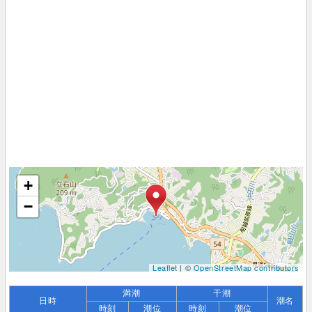
+
−
Leaflet
| ©
OpenStreetMap contributors
満潮
干潮
日時
潮名
時刻
潮位
時刻
潮位