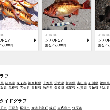
釣具
小川釣具
小川釣具
バル
メバル
メバ
9,000
9,000
9
／
円
乗合／
円
乗合／
ラフ
形県
福島県
東京都
神奈川県
千葉県
茨城県
新潟県
富山県
石川県
福井県
鳥取県
島根県
高知県
香川県
徳島県
愛媛県
福岡県
佐賀県
長崎県
熊本県
タイドグラフ
大竹市
三原市
尾道市
大崎上島町
坂町
東広島市
竹原市