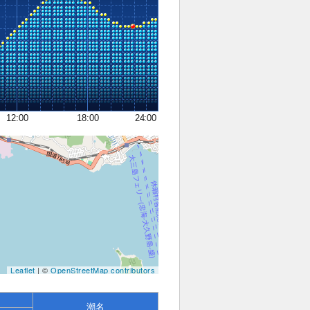
12:00
18:00
24:00
Leaflet
| ©
OpenStreetMap contributors
潮名