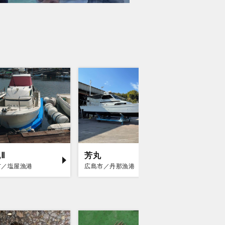
Ⅱ
芳丸
隆高丸
市／塩屋漁港
広島市／丹那漁港
広島市／丹