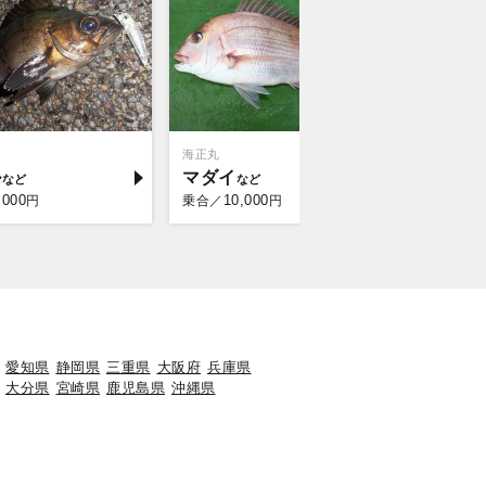
海正丸
まさ丸
ル
マダイ
ブリ
,000
10,000
13,
円
乗合／
円
乗合／
愛知県
静岡県
三重県
大阪府
兵庫県
大分県
宮崎県
鹿児島県
沖縄県