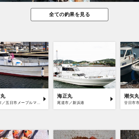
全ての釣果を見る
さ丸
海正丸
潮矢丸
広島市／五日市メープルマリーナ
尾道市／新浜港
廿日市