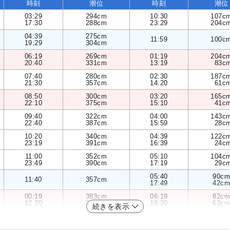
時刻
潮位
時刻
潮位
03:29
294cm
10:30
107c
17:30
288cm
23:29
204c
04:39
275cm
11:59
100c
19:29
304cm
06:19
269cm
01:19
204c
20:40
331cm
13:19
83c
07:40
280cm
02:30
187c
21:30
357cm
14:20
61c
08:50
300cm
03:20
165c
22:10
375cm
15:10
41c
09:40
322cm
04:00
143c
22:40
387cm
15:59
28c
10:20
340cm
04:39
122c
23:19
391cm
16:39
24c
11:00
352cm
05:10
104c
23:49
390cm
17:19
29c
05:40
90cm
11:40
357cm
17:49
42cm
00:19
383cm
06:19
82cm
12:20
354cm
18:20
63cm
続きを表示