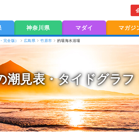
果
神奈川県
マダイ
マガジ
版・完全版）
広島県
竹原市
的場海水浴場
の潮見表
・タイドグラフ（