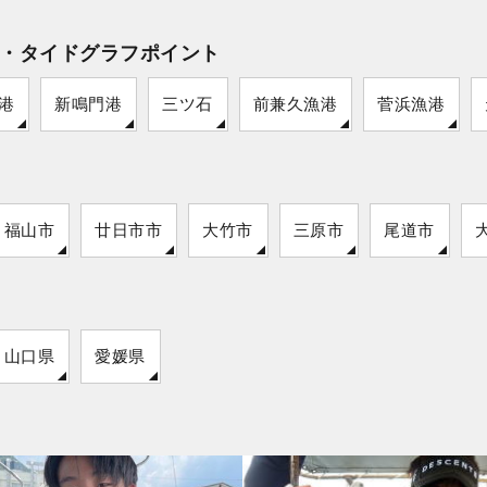
・タイドグラフポイント
港
新鳴門港
三ツ石
前兼久漁港
菅浜漁港
福山市
廿日市市
大竹市
三原市
尾道市
山口県
愛媛県