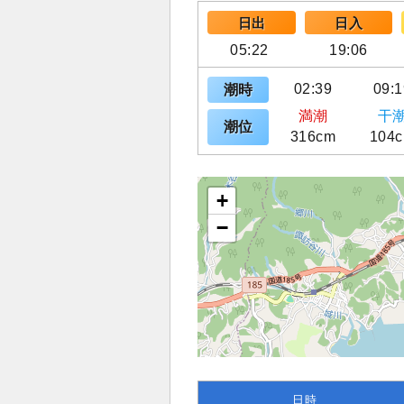
日出
日入
05:22
19:06
02:39
09:1
潮時
満潮
干
潮位
316cm
104
+
−
日時