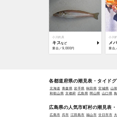
小川釣具
小川
キス
メ
9,000
乗合／
円
乗合
各都道府県の潮見表・タイドグ
北海道
青森県
岩手県
秋田県
宮城県
山
和歌山県
京都府
広島県
岡山県
山口県
広島県の人気市町村の潮見表・
広島市
呉市
江田島市
福山市
廿日市市