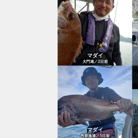
マダイ
2
大門港／
日前
マダイ
5
丹那漁港／
日前