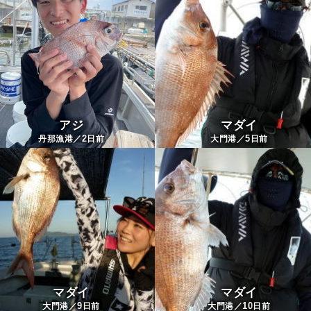
アジ
マダイ
2
5
丹那漁港／
日前
大門港／
日前
マダイ
マダイ
9
10
大門港／
日前
大門港／
日前