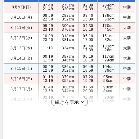
07:40
273cm
02:39
204cm
8月9日(日)
中潮
21:49
330cm
14:39
83cm
08:59
283cm
03:40
189cm
8月10日(月)
中潮
22:30
352cm
15:30
63cm
09:49
300cm
04:30
170cm
8月11日(火)
大潮
23:10
370cm
16:19
45cm
10:39
318cm
05:10
151cm
8月12日(水)
大潮
23:40
381cm
17:00
32cm
05:40
133cm
8月13日(木)
11:19
334cm
大潮
17:39
26cm
00:19
387cm
06:19
117cm
8月14日(金)
大潮
11:59
346cm
18:19
29cm
00:49
386cm
06:49
104cm
8月15日(土)
中潮
12:39
352cm
18:59
39cm
01:19
379cm
07:20
95cm
8月16日(日)
中潮
13:19
352cm
19:29
58cm
01:49
368cm
07:59
90cm
8月17日(月)
中潮
13:59
344cm
20:00
84cm
02:19
352cm
08:30
90cm
8月18日(火)
中潮
14:40
331cm
20:40
116cm
続きを表示