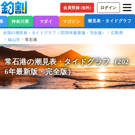
会員登録
ログイン
（無料）
潮見表・タイドグラフ
果
神奈川県
マダイ
マガジン
全国の潮見表・タイドグラフ（2026年最新版・完全版）
広島県
福山市
常石港
常石港の潮見表
・タイドグラフ（202
6年最新版・完全版）