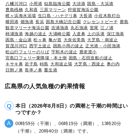
八幡川河口
小用港
似島臨海公園
大須港
因島・大浜港
豊島桟橋
久和喜
三原マリーン
狩留賀海浜公園
梶ヶ浜海水浴場
生口島・ハナグリ鼻
大長港
小佐木島灯台
横田港
畑漁港
長浜
因島大橋記念公園
クレセントビーチ
鹿島
観音マリーナ海浜公園
吉浦漁港
丸石漁港
室尾
江ノ浦
柿浦漁港
海越の波止
大浦崎公園
入道鼻
上の浜港
深江漁港
因島・金山港
松ヶ鼻
亀が首
大奈佐美島
大芝島・南波止
賀茂川河口
西宇土波止
因島小用の波止
正光港・小田漁港
松山行フェリーのりば
宇和木の波止
鹿老渡小
宮島口フェリー乗降場・本土側
因島・石田造船の波止
キサキ鼻
岩子島
峠島
大和波止場
大芝島・西波止
奥の内
日附ノ鼻
長串ノ鼻
重生港
広島県の人気魚種の釣果情報
本日（2026年8月8日）の満潮と干潮の時間はい
つですか？
00時59分（干潮）、06時19分（満潮）、13時20分
（干潮）、20時40分（満潮）です。