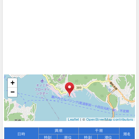
+
−
Leaflet
| ©
OpenStreetMap contributors
満潮
干潮
日時
潮名
時刻
潮位
時刻
潮位