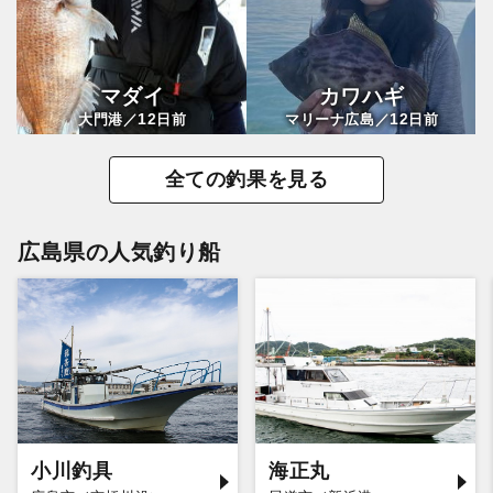
マダイ
カワハギ
12
12
大門港／
日前
マリーナ広島／
日前
全ての釣果を見る
広島県の人気釣り船
小川釣具
海正丸