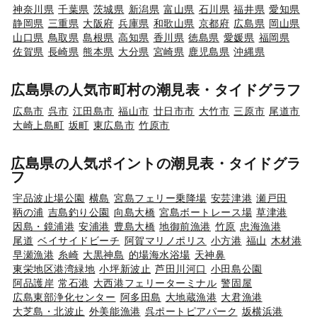
神奈川県
千葉県
茨城県
新潟県
富山県
石川県
福井県
愛知県
静岡県
三重県
大阪府
兵庫県
和歌山県
京都府
広島県
岡山県
山口県
鳥取県
島根県
高知県
香川県
徳島県
愛媛県
福岡県
佐賀県
長崎県
熊本県
大分県
宮崎県
鹿児島県
沖縄県
広島県の人気市町村の潮見表・タイドグラフ
広島市
呉市
江田島市
福山市
廿日市市
大竹市
三原市
尾道市
大崎上島町
坂町
東広島市
竹原市
広島県の人気ポイントの潮見表・タイドグラ
フ
宇品波止場公園
横島
宮島フェリー乗降場
安芸津港
瀬戸田
鞆の浦
吉島釣り公園
向島大橋
宮島ボートレース場
草津港
因島・鏡浦港
安浦港
豊島大橋
地御前漁港
竹原
忠海漁港
尾道
ベイサイドビーチ
阿賀マリノポリス
小方港
福山
木材港
早瀬漁港
糸崎
大黒神島
的場海水浴場
天神鼻
東栄地区港湾緑地
小坪新波止
芦田川河口
小田島公園
阿品護岸
常石港
大西港フェリーターミナル
警固屋
広島東部浄化センター
阿多田島
大地蔵漁港
大君漁港
大芝島・北波止
外美能漁港
呉ポートピアパーク
坂横浜港