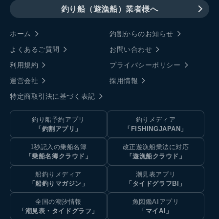
釣り船（遊漁船）業者様へ
ホーム
釣割からのお知らせ
よくあるご質問
お問い合わせ
利用規約
プライバシーポリシー
運営会社
採用情報
特定商取引法に基づく表記
釣り船予約アプリ
釣りメディア
「釣割アプリ」
「FISHINGJAPAN」
1秒記入の乗船名簿
改正遊漁船業法に対応
「乗船名簿クラウド」
「遊漁船クラウド」
船釣りメディア
潮見表アプリ
「船釣りマガジン」
「タイドグラフBI」
全国の潮汐情報
魚図鑑AIアプリ
「潮見表・タイドグラフ」
「マイAI」