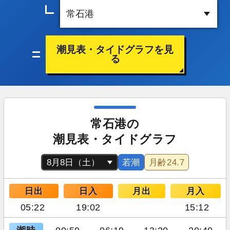
潮見表・タイドグラフを見
る
常石港の
潮見表・タイドグラフ
若潮
月齢
24.7
日出
日入
月出
月入
05:22
19:02
15:12