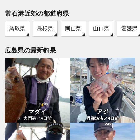
常石港近郊の都道府県
鳥取県
島根県
岡山県
山口県
愛媛県
広島県の最新釣果
マダイ
アジ
4
4
大門港／
日前
丹那漁港／
日前