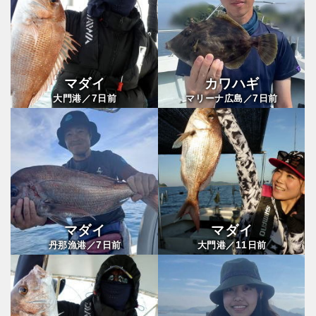
マダイ
カワハギ
7
7
大門港／
日前
マリーナ広島／
日前
マダイ
マダイ
7
11
丹那漁港／
日前
大門港／
日前