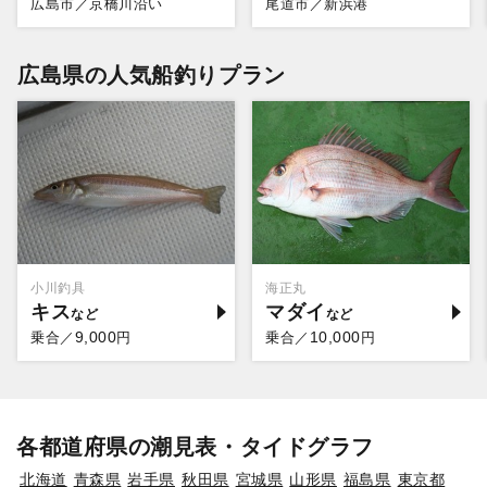
広島市／京橋川沿い
尾道市／新浜港
広島県の人気船釣りプラン
小川釣具
海正丸
キス
マダイ
9,000
10,000
乗合／
円
乗合／
円
各都道府県の潮見表・タイドグラフ
北海道
青森県
岩手県
秋田県
宮城県
山形県
福島県
東京都