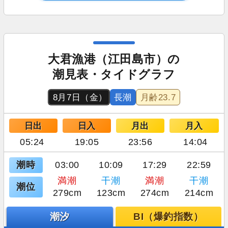
大君漁港（江田島市）の
潮見表・タイドグラフ
8月7日（金）
長潮
月齢
23.7
日出
日入
月出
月入
05:24
19:05
23:56
14:04
潮時
03:00
10:09
17:29
22:59
満潮
干潮
満潮
干潮
潮位
279cm
123cm
274cm
214cm
潮汐
BI（爆釣指数）