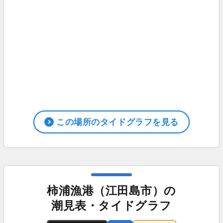
この場所のタイドグラフを見る
柿浦漁港（江田島市）の
潮見表・タイドグラフ