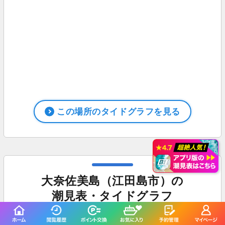
この場所のタイドグラフを見る
大奈佐美島（江田島市）の
潮見表・タイドグラフ
8月7日（金）
長潮
月齢
23.7