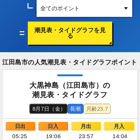
潮見表・タイドグラフを見
る
江田島市の人気潮見表・タイドグラフポイント
大黒神島（江田島市）の
潮見表・タイドグラフ
8月7日（金）
長潮
月齢
23.7
日出
日入
月出
月入
05:25
19:06
23:57
14:04