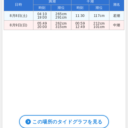
満潮
干潮
日時
潮名
時刻
潮位
時刻
潮位
04:10
265cm
8月8日(土)
11:30
117cm
若潮
19:00
291cm
05:49
262cm
00:59
212cm
8月9日(日)
中潮
20:00
315cm
12:49
101cm
この場所のタイドグラフを見る