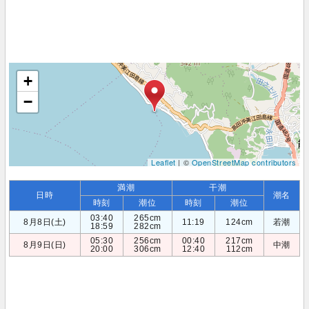
+
−
Leaflet
| ©
OpenStreetMap contributors
満潮
干潮
日時
潮名
時刻
潮位
時刻
潮位
03:40
265cm
8月8日(土)
11:19
124cm
若潮
18:59
282cm
05:30
256cm
00:40
217cm
8月9日(日)
中潮
20:00
306cm
12:40
112cm