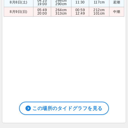
04:10
266cm
8月8日(土)
11:30
117cm
若潮
19:00
290cm
05:49
264cm
00:59
212cm
8月9日(日)
中潮
20:00
313cm
12:49
101cm
この場所のタイドグラフを見る