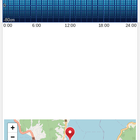
0
-80
0:00
6:00
12:00
18:00
24:00
+
−