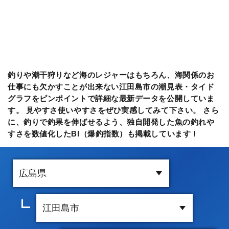
釣りや潮干狩りなど海のレジャーはもちろん、海関係のお
仕事にも欠かすことが出来ない江田島市の潮見表・タイド
グラフをピンポイントで詳細な最新データを公開していま
す。 見やすさ使いやすさをぜひ実感してみて下さい。 さら
に、釣りで釣果を伸ばせるよう、独自開発した魚の釣れや
すさを数値化したBI（爆釣指数）も掲載しています！