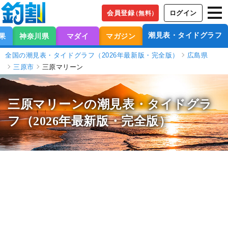
会員登録
ログイン
（無料）
潮見表・タイドグラフ
果
神奈川県
マダイ
マガジン
全国の潮見表・タイドグラフ（2026年最新版・完全版）
広島県
三原市
三原マリーン
三原マリーンの潮見表
・タイドグラ
フ（2026年最新版・完全版）