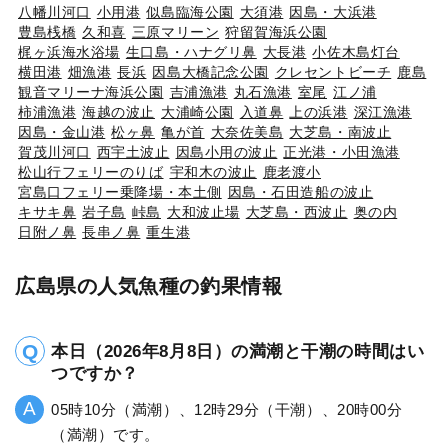
八幡川河口
小用港
似島臨海公園
大須港
因島・大浜港
豊島桟橋
久和喜
三原マリーン
狩留賀海浜公園
梶ヶ浜海水浴場
生口島・ハナグリ鼻
大長港
小佐木島灯台
横田港
畑漁港
長浜
因島大橋記念公園
クレセントビーチ
鹿島
観音マリーナ海浜公園
吉浦漁港
丸石漁港
室尾
江ノ浦
柿浦漁港
海越の波止
大浦崎公園
入道鼻
上の浜港
深江漁港
因島・金山港
松ヶ鼻
亀が首
大奈佐美島
大芝島・南波止
賀茂川河口
西宇土波止
因島小用の波止
正光港・小田漁港
松山行フェリーのりば
宇和木の波止
鹿老渡小
宮島口フェリー乗降場・本土側
因島・石田造船の波止
キサキ鼻
岩子島
峠島
大和波止場
大芝島・西波止
奥の内
日附ノ鼻
長串ノ鼻
重生港
広島県の人気魚種の釣果情報
本日（2026年8月8日）の満潮と干潮の時間はい
つですか？
05時10分（満潮）、12時29分（干潮）、20時00分
（満潮）です。