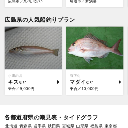
広島市／京橋川沿い
尾道市／新浜港
広島県の人気船釣りプラン
小川釣具
海正丸
キス
マダイ
9,000
10,000
乗合／
円
乗合／
円
各都道府県の潮見表・タイドグラフ
北海道
青森県
岩手県
秋田県
宮城県
山形県
福島県
東京都