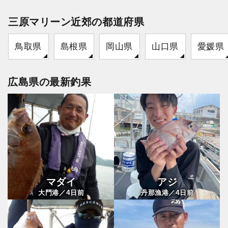
三原マリーン近郊の都道府県
鳥取県
島根県
岡山県
山口県
愛媛県
広島県の最新釣果
マダイ
アジ
4
4
大門港／
日前
丹那漁港／
日前