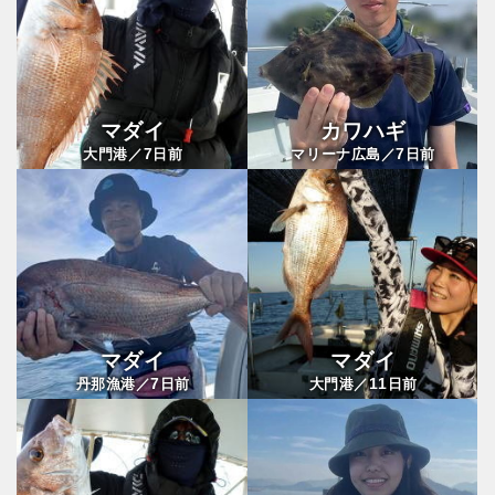
マダイ
カワハギ
7
7
大門港／
日前
マリーナ広島／
日前
マダイ
マダイ
7
11
丹那漁港／
日前
大門港／
日前