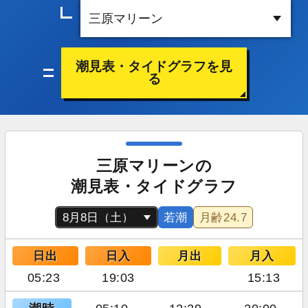
潮見表・タイドグラフを見
る
三原マリーンの
潮見表・タイドグラフ
若潮
月齢
24.7
日出
日入
月出
月入
05:23
19:03
15:13