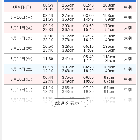
06:59
265cm
01:40
208cm
8月9日(日)
中潮
21:09
326cm
13:40
88cm
08:19
275cm
03:00
193cm
8月10日(月)
中潮
21:59
350cm
14:49
69cm
09:19
293cm
03:59
173cm
8月11日(火)
大潮
22:39
367cm
15:40
51cm
10:00
312cm
04:39
153cm
8月12日(水)
大潮
23:10
378cm
16:29
40cm
10:50
328cm
05:19
135cm
8月13日(木)
大潮
23:40
382cm
17:09
35cm
05:49
118cm
8月14日(金)
11:30
341cm
大潮
17:49
39cm
00:19
381cm
06:20
104cm
8月15日(土)
中潮
12:10
348cm
18:29
49cm
00:49
375cm
06:59
93cm
8月16日(日)
中潮
12:49
349cm
19:00
67cm
01:19
365cm
07:29
87cm
8月17日(月)
中潮
13:29
343cm
19:39
91cm
01:40
351cm
08:00
86cm
8月18日(火)
中潮
14:10
331cm
20:19
119cm
続きを表示