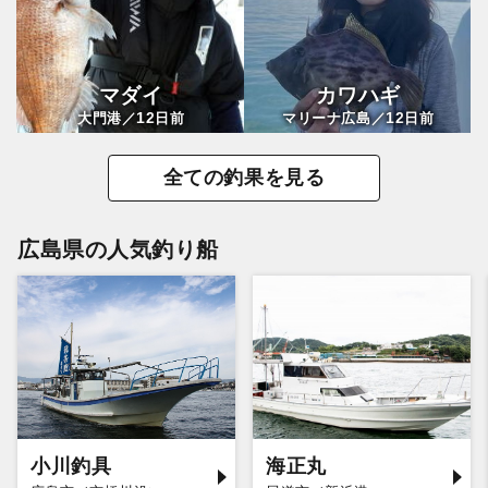
マダイ
カワハギ
12
12
大門港／
日前
マリーナ広島／
日前
全ての釣果を見る
広島県の人気釣り船
小川釣具
海正丸