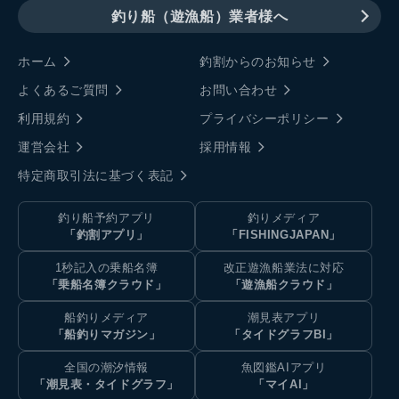
釣り船（遊漁船）業者様へ
ホーム
釣割からのお知らせ
よくあるご質問
お問い合わせ
利用規約
プライバシーポリシー
運営会社
採用情報
特定商取引法に基づく表記
釣り船予約アプリ
釣りメディア
「釣割アプリ」
「FISHINGJAPAN」
1秒記入の乗船名簿
改正遊漁船業法に対応
「乗船名簿クラウド」
「遊漁船クラウド」
船釣りメディア
潮見表アプリ
「船釣りマガジン」
「タイドグラフBI」
全国の潮汐情報
魚図鑑AIアプリ
「潮見表・タイドグラフ」
「マイAI」