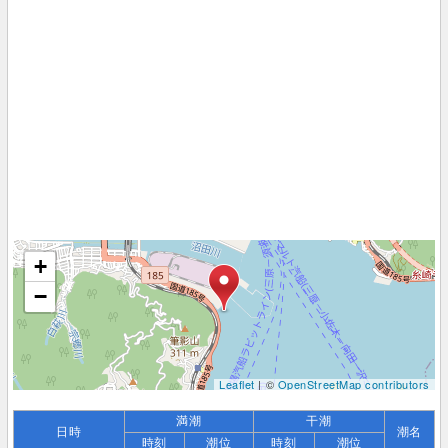
+
−
Leaflet
| ©
OpenStreetMap contributors
満潮
干潮
日時
潮名
時刻
潮位
時刻
潮位