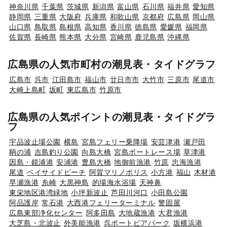
神奈川県
千葉県
茨城県
新潟県
富山県
石川県
福井県
愛知県
静岡県
三重県
大阪府
兵庫県
和歌山県
京都府
広島県
岡山県
山口県
鳥取県
島根県
高知県
香川県
徳島県
愛媛県
福岡県
佐賀県
長崎県
熊本県
大分県
宮崎県
鹿児島県
沖縄県
広島県の人気市町村の潮見表・タイドグラフ
広島市
呉市
江田島市
福山市
廿日市市
大竹市
三原市
尾道市
大崎上島町
坂町
東広島市
竹原市
広島県の人気ポイントの潮見表・タイドグラ
フ
宇品波止場公園
横島
宮島フェリー乗降場
安芸津港
瀬戸田
鞆の浦
吉島釣り公園
向島大橋
宮島ボートレース場
草津港
因島・鏡浦港
安浦港
豊島大橋
地御前漁港
竹原
忠海漁港
尾道
ベイサイドビーチ
阿賀マリノポリス
小方港
福山
木材港
早瀬漁港
糸崎
大黒神島
的場海水浴場
天神鼻
東栄地区港湾緑地
小坪新波止
芦田川河口
小田島公園
阿品護岸
常石港
大西港フェリーターミナル
警固屋
広島東部浄化センター
阿多田島
大地蔵漁港
大君漁港
大芝島・北波止
外美能漁港
呉ポートピアパーク
坂横浜港