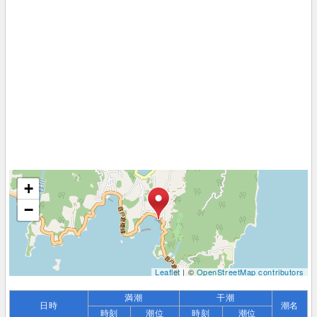
+
−
Leaflet
| ©
OpenStreetMap contributors
満潮
干潮
日時
潮名
時刻
潮位
時刻
潮位