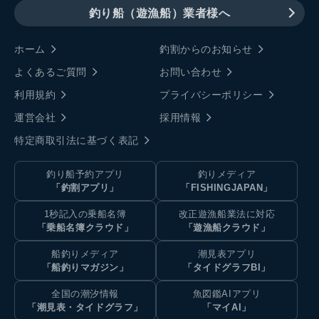
釣り船（遊漁船）業者様へ
ホーム
釣割からのお知らせ
よくあるご質問
お問い合わせ
利用規約
プライバシーポリシー
運営会社
採用情報
特定商取引法に基づく表記
釣り船予約アプリ
釣りメディア
「釣割アプリ」
「FISHINGJAPAN」
1秒記入の乗船名簿
改正遊漁船業法に対応
「乗船名簿クラウド」
「遊漁船クラウド」
船釣りメディア
潮見表アプリ
「船釣りマガジン」
「タイドグラフBI」
全国の潮汐情報
魚図鑑AIアプリ
「潮見表・タイドグラフ」
「マイAI」