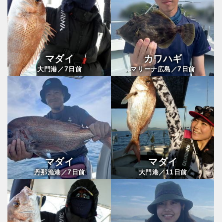
マダイ
カワハギ
7
7
大門港／
日前
マリーナ広島／
日前
マダイ
マダイ
7
11
丹那漁港／
日前
大門港／
日前