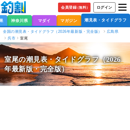
会員登録
ログイン
（無料）
潮見表・タイドグラフ
果
神奈川県
マダイ
マガジン
全国の潮見表・タイドグラフ（2026年最新版・完全版）
広島県
呉市
室尾
室尾の潮見表
・タイドグラフ（2026
年最新版・完全版）