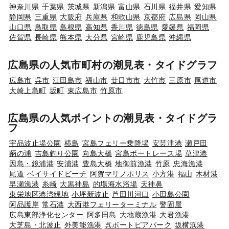
神奈川県
千葉県
茨城県
新潟県
富山県
石川県
福井県
愛知県
静岡県
三重県
大阪府
兵庫県
和歌山県
京都府
広島県
岡山県
山口県
鳥取県
島根県
高知県
香川県
徳島県
愛媛県
福岡県
佐賀県
長崎県
熊本県
大分県
宮崎県
鹿児島県
沖縄県
広島県の人気市町村の潮見表・タイドグラフ
広島市
呉市
江田島市
福山市
廿日市市
大竹市
三原市
尾道市
大崎上島町
坂町
東広島市
竹原市
広島県の人気ポイントの潮見表・タイドグラ
フ
宇品波止場公園
横島
宮島フェリー乗降場
安芸津港
瀬戸田
鞆の浦
吉島釣り公園
向島大橋
宮島ボートレース場
草津港
因島・鏡浦港
安浦港
豊島大橋
地御前漁港
竹原
忠海漁港
尾道
ベイサイドビーチ
阿賀マリノポリス
小方港
福山
木材港
早瀬漁港
糸崎
大黒神島
的場海水浴場
天神鼻
東栄地区港湾緑地
小坪新波止
芦田川河口
小田島公園
阿品護岸
常石港
大西港フェリーターミナル
警固屋
広島東部浄化センター
阿多田島
大地蔵漁港
大君漁港
大芝島・北波止
外美能漁港
呉ポートピアパーク
坂横浜港