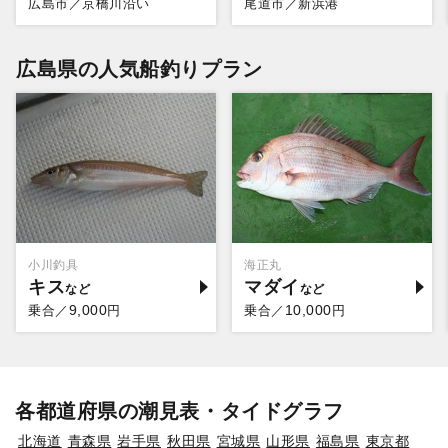
広島市／京橋川沿い
尾道市／新浜港
広島県の人気船釣りプラン
小川釣具
海正丸
キス
マダイ
9,000
10,000
乗合／
円
乗合／
円
各都道府県の潮見表・タイドグラフ
北海道
青森県
岩手県
秋田県
宮城県
山形県
福島県
東京都