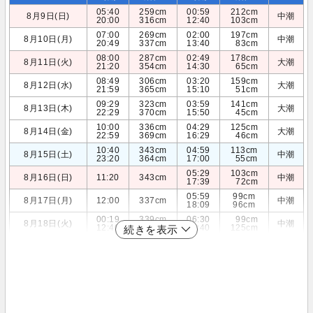
05:40
259cm
00:59
212cm
8月9日(日)
中潮
20:00
316cm
12:40
103cm
07:00
269cm
02:00
197cm
8月10日(月)
中潮
20:49
337cm
13:40
83cm
08:00
287cm
02:49
178cm
8月11日(火)
大潮
21:20
354cm
14:30
65cm
08:49
306cm
03:20
159cm
8月12日(水)
大潮
21:59
365cm
15:10
51cm
09:29
323cm
03:59
141cm
8月13日(木)
大潮
22:29
370cm
15:50
45cm
10:00
336cm
04:29
125cm
8月14日(金)
大潮
22:59
369cm
16:29
46cm
10:40
343cm
04:59
113cm
8月15日(土)
中潮
23:20
364cm
17:00
55cm
05:29
103cm
8月16日(日)
11:20
343cm
中潮
17:39
72cm
05:59
99cm
8月17日(月)
12:00
337cm
中潮
18:09
96cm
00:19
339cm
06:30
99cm
8月18日(火)
中潮
12:40
324cm
18:40
125cm
続きを表示