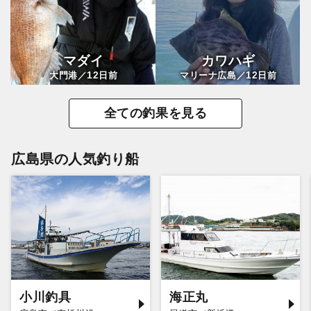
マダイ
カワハギ
12
12
大門港／
日前
マリーナ広島／
日前
全ての釣果を見る
広島県の人気釣り船
小川釣具
海正丸