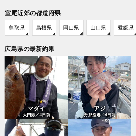
室尾近郊の都道府県
鳥取県
島根県
岡山県
山口県
愛媛県
広島県の最新釣果
マダイ
アジ
4
4
大門港／
日前
丹那漁港／
日前