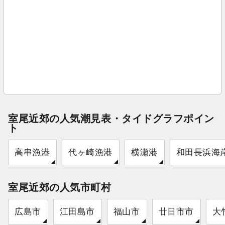
室尾近郊の人気潮見表・タイドグラフポイン
ト
高串漁港
代ヶ崎漁港
横瀬港
和田長浜海
室尾近郊の人気市町村
広島市
江田島市
福山市
廿日市市
大