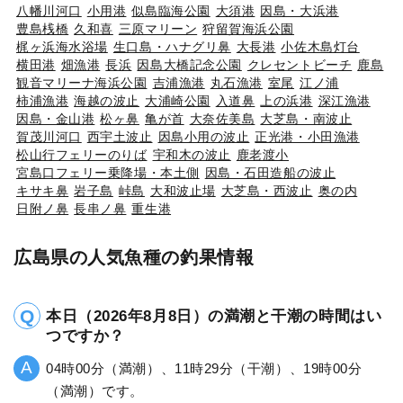
八幡川河口
小用港
似島臨海公園
大須港
因島・大浜港
豊島桟橋
久和喜
三原マリーン
狩留賀海浜公園
梶ヶ浜海水浴場
生口島・ハナグリ鼻
大長港
小佐木島灯台
横田港
畑漁港
長浜
因島大橋記念公園
クレセントビーチ
鹿島
観音マリーナ海浜公園
吉浦漁港
丸石漁港
室尾
江ノ浦
柿浦漁港
海越の波止
大浦崎公園
入道鼻
上の浜港
深江漁港
因島・金山港
松ヶ鼻
亀が首
大奈佐美島
大芝島・南波止
賀茂川河口
西宇土波止
因島小用の波止
正光港・小田漁港
松山行フェリーのりば
宇和木の波止
鹿老渡小
宮島口フェリー乗降場・本土側
因島・石田造船の波止
キサキ鼻
岩子島
峠島
大和波止場
大芝島・西波止
奥の内
日附ノ鼻
長串ノ鼻
重生港
広島県の人気魚種の釣果情報
本日（2026年8月8日）の満潮と干潮の時間はい
つですか？
04時00分（満潮）、11時29分（干潮）、19時00分
（満潮）です。