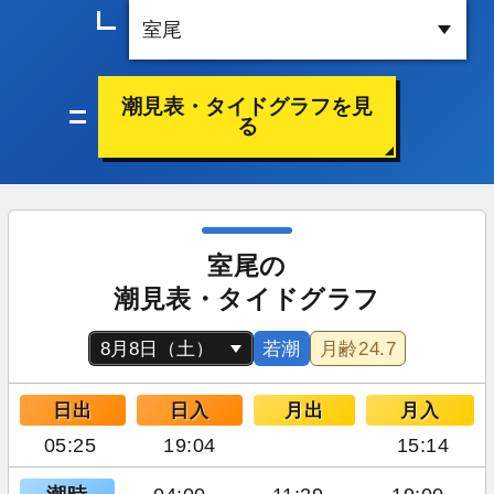
潮見表・タイドグラフを見
る
室尾の
潮見表・タイドグラフ
若潮
月齢
24.7
日出
日入
月出
月入
05:25
19:04
15:14