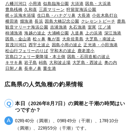
八幡川河口
小用港
似島臨海公園
大須港
因島・大浜港
豊島桟橋
久和喜
三原マリーン
狩留賀海浜公園
梶ヶ浜海水浴場
生口島・ハナグリ鼻
大長港
小佐木島灯台
横田港
畑漁港
長浜
因島大橋記念公園
クレセントビーチ
鹿島
観音マリーナ海浜公園
吉浦漁港
丸石漁港
室尾
江ノ浦
柿浦漁港
海越の波止
大浦崎公園
入道鼻
上の浜港
深江漁港
因島・金山港
松ヶ鼻
亀が首
大奈佐美島
大芝島・南波止
賀茂川河口
西宇土波止
因島小用の波止
正光港・小田漁港
松山行フェリーのりば
宇和木の波止
鹿老渡小
宮島口フェリー乗降場・本土側
因島・石田造船の波止
キサキ鼻
岩子島
峠島
大和波止場
大芝島・西波止
奥の内
日附ノ鼻
長串ノ鼻
重生港
広島県の人気魚種の釣果情報
本日（2026年8月7日）の満潮と干潮の時間はい
つですか？
02時40分（満潮）、09時49分（干潮）、17時10分
（満潮）、22時59分（干潮）です。