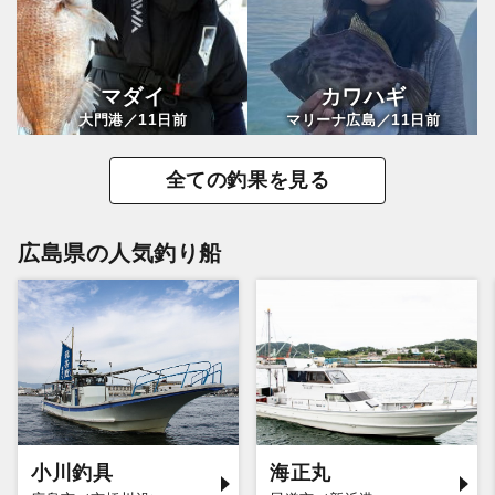
マダイ
カワハギ
11
11
大門港／
日前
マリーナ広島／
日前
全ての釣果を見る
広島県の人気釣り船
小川釣具
海正丸