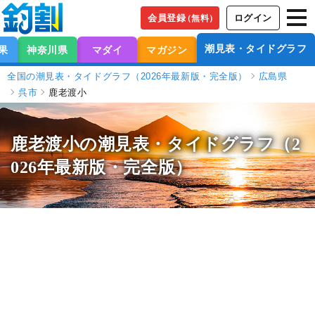
会員登録
ログイン
（無料）
潮見表・タイドグラフ
果
神奈川県
マダイ
マガジン
全国の潮見表・タイドグラフ（2026年最新版・完全版）
広島県
呉市
鹿老渡小
鹿老渡小の潮見表
・タイドグラフ（2
026年最新版・完全版）