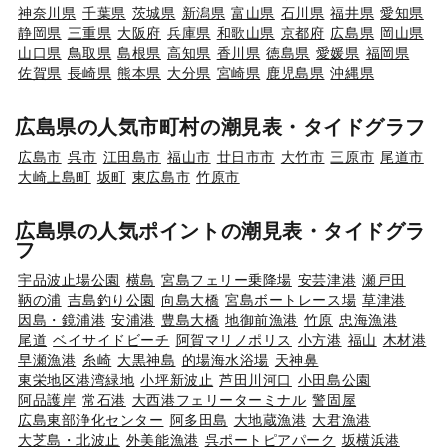
神奈川県
千葉県
茨城県
新潟県
富山県
石川県
福井県
愛知県
静岡県
三重県
大阪府
兵庫県
和歌山県
京都府
広島県
岡山県
山口県
鳥取県
島根県
高知県
香川県
徳島県
愛媛県
福岡県
佐賀県
長崎県
熊本県
大分県
宮崎県
鹿児島県
沖縄県
広島県の人気市町村の潮見表・タイドグラフ
広島市
呉市
江田島市
福山市
廿日市市
大竹市
三原市
尾道市
大崎上島町
坂町
東広島市
竹原市
広島県の人気ポイントの潮見表・タイドグラ
フ
宇品波止場公園
横島
宮島フェリー乗降場
安芸津港
瀬戸田
鞆の浦
吉島釣り公園
向島大橋
宮島ボートレース場
草津港
因島・鏡浦港
安浦港
豊島大橋
地御前漁港
竹原
忠海漁港
尾道
ベイサイドビーチ
阿賀マリノポリス
小方港
福山
木材港
早瀬漁港
糸崎
大黒神島
的場海水浴場
天神鼻
東栄地区港湾緑地
小坪新波止
芦田川河口
小田島公園
阿品護岸
常石港
大西港フェリーターミナル
警固屋
広島東部浄化センター
阿多田島
大地蔵漁港
大君漁港
大芝島・北波止
外美能漁港
呉ポートピアパーク
坂横浜港