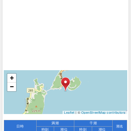
+
−
Leaflet
| ©
OpenStreetMap contributors
満潮
干潮
日時
潮名
時刻
潮位
時刻
潮位