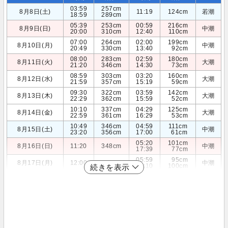
03:59
257cm
8月8日(土)
11:19
124cm
若潮
18:59
289cm
05:39
253cm
00:59
216cm
8月9日(日)
中潮
20:00
310cm
12:40
110cm
07:00
264cm
02:00
199cm
8月10日(月)
中潮
20:49
330cm
13:40
92cm
08:00
283cm
02:59
180cm
8月11日(火)
大潮
21:20
346cm
14:30
73cm
08:59
303cm
03:20
160cm
8月12日(水)
大潮
21:59
357cm
15:19
59cm
09:30
322cm
03:59
142cm
8月13日(木)
大潮
22:29
362cm
15:59
52cm
10:10
337cm
04:29
125cm
8月14日(金)
大潮
22:59
361cm
16:29
53cm
10:49
346cm
04:59
111cm
8月15日(土)
中潮
23:20
356cm
17:00
61cm
05:20
101cm
8月16日(日)
11:20
348cm
中潮
17:39
77cm
05:59
95cm
8月17日(月)
12:00
342cm
中潮
18:10
100cm
続きを表示