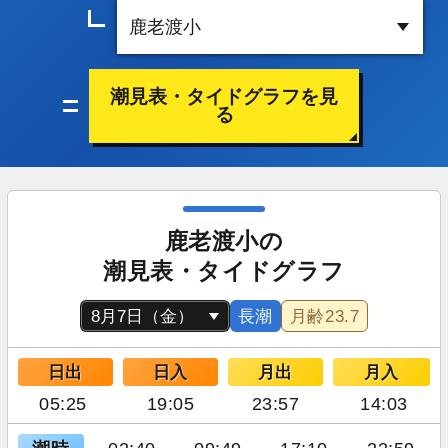
潮見表・タイドグラフを見
る
鹿老渡小の
潮見表・タイドグラフ
長潮
月齢
23.7
日出
日入
月出
月入
05:25
19:05
23:57
14:03