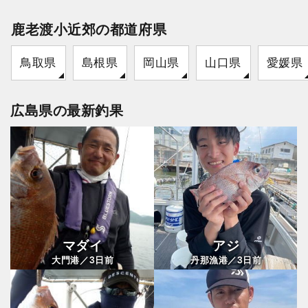
鹿老渡小近郊の都道府県
鳥取県
島根県
岡山県
山口県
愛媛県
広島県の最新釣果
マダイ
アジ
3
3
大門港／
日前
丹那漁港／
日前