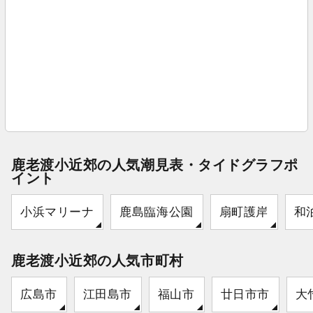
鹿老渡小近郊の人気潮見表・タイドグラフポ
イント
小浜マリーナ
鹿島臨海公園
扇町護岸
和
鹿老渡小近郊の人気市町村
広島市
江田島市
福山市
廿日市市
大