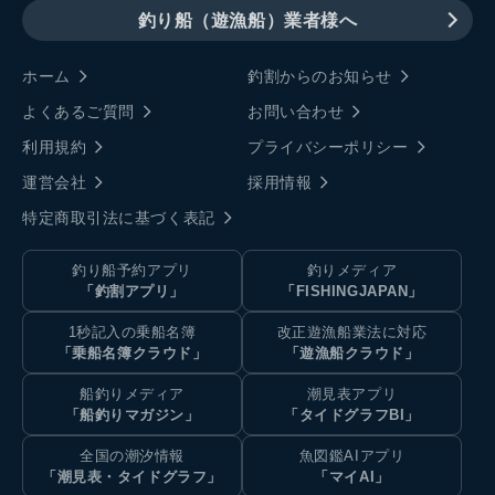
釣り船（遊漁船）業者様へ
ホーム
釣割からのお知らせ
よくあるご質問
お問い合わせ
利用規約
プライバシーポリシー
運営会社
採用情報
特定商取引法に基づく表記
釣り船予約アプリ
釣りメディア
「釣割アプリ」
「FISHINGJAPAN」
1秒記入の乗船名簿
改正遊漁船業法に対応
「乗船名簿クラウド」
「遊漁船クラウド」
船釣りメディア
潮見表アプリ
「船釣りマガジン」
「タイドグラフBI」
全国の潮汐情報
魚図鑑AIアプリ
「潮見表・タイドグラフ」
「マイAI」