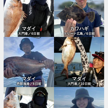
マダイ
カワハギ
6
6
大門港／
日前
マリーナ広島／
日前
マダイ
マダイ
6
10
丹那漁港／
日前
大門港／
日前