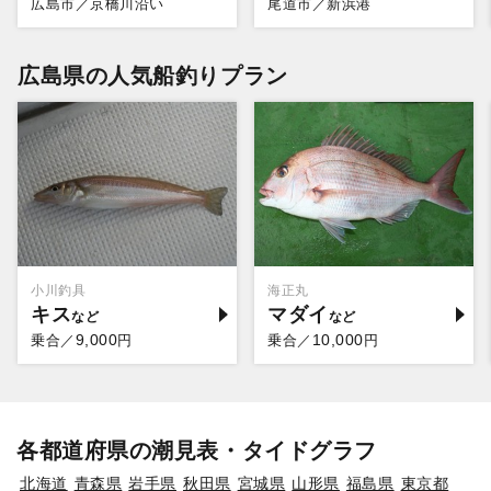
広島市／京橋川沿い
尾道市／新浜港
広島県の人気船釣りプラン
小川釣具
海正丸
キス
マダイ
9,000
10,000
乗合／
円
乗合／
円
各都道府県の潮見表・タイドグラフ
北海道
青森県
岩手県
秋田県
宮城県
山形県
福島県
東京都