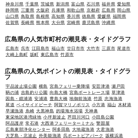
神奈川県
千葉県
茨城県
新潟県
富山県
石川県
福井県
愛知県
静岡県
三重県
大阪府
兵庫県
和歌山県
京都府
広島県
岡山県
山口県
鳥取県
島根県
高知県
香川県
徳島県
愛媛県
福岡県
佐賀県
長崎県
熊本県
大分県
宮崎県
鹿児島県
沖縄県
広島県の人気市町村の潮見表・タイドグラフ
広島市
呉市
江田島市
福山市
廿日市市
大竹市
三原市
尾道市
大崎上島町
坂町
東広島市
竹原市
広島県の人気ポイントの潮見表・タイドグラ
フ
宇品波止場公園
横島
宮島フェリー乗降場
安芸津港
瀬戸田
鞆の浦
吉島釣り公園
向島大橋
宮島ボートレース場
草津港
因島・鏡浦港
安浦港
豊島大橋
地御前漁港
竹原
忠海漁港
尾道
ベイサイドビーチ
阿賀マリノポリス
小方港
福山
木材港
早瀬漁港
糸崎
大黒神島
的場海水浴場
天神鼻
東栄地区港湾緑地
小坪新波止
芦田川河口
小田島公園
阿品護岸
常石港
大西港フェリーターミナル
警固屋
広島東部浄化センター
阿多田島
大地蔵漁港
大君漁港
大芝島・北波止
外美能漁港
呉ポートピアパーク
坂横浜港