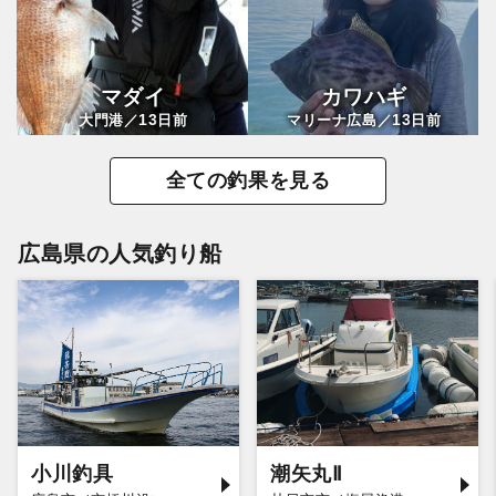
マダイ
カワハギ
13
13
大門港／
日前
マリーナ広島／
日前
全ての釣果を見る
広島県の人気釣り船
小川釣具
潮矢丸Ⅱ