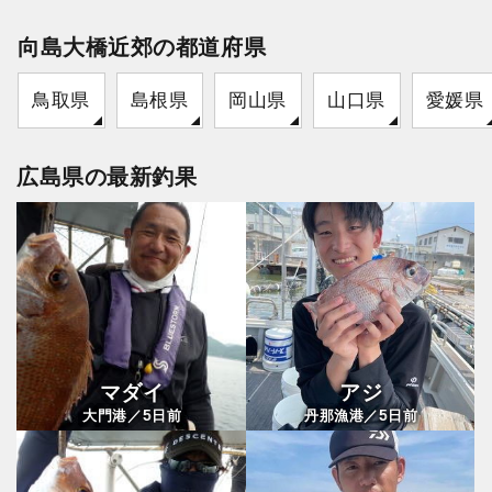
向島大橋近郊の都道府県
鳥取県
島根県
岡山県
山口県
愛媛県
広島県の最新釣果
マダイ
アジ
5
5
大門港／
日前
丹那漁港／
日前