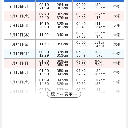
08:19
284cm
03:00
180cm
8月10日(月)
中潮
21:59
362cm
14:59
58cm
09:20
305cm
03:59
159cm
8月11日(火)
大潮
22:40
376cm
15:50
43cm
10:19
325cm
04:40
141cm
8月12日(水)
大潮
23:20
381cm
16:40
34cm
05:20
126cm
8月13日(木)
11:00
340cm
大潮
17:29
34cm
06:00
113cm
8月14日(金)
11:40
350cm
大潮
18:00
42cm
00:30
376cm
06:39
103cm
8月15日(土)
中潮
12:29
353cm
18:49
57cm
01:00
369cm
07:10
94cm
8月16日(日)
中潮
13:09
350cm
19:20
78cm
01:29
359cm
07:40
89cm
8月17日(月)
中潮
13:50
342cm
19:59
104cm
01:59
347cm
08:19
87cm
8月18日(火)
中潮
14:30
329cm
20:30
133cm
02:19
332cm
08:59
91cm
8月19日(水)
小潮
15:20
312cm
21:10
163cm
続きを表示