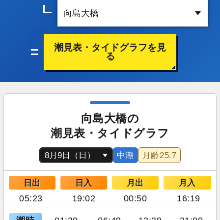
潮見表・タイドグラフを見
る
向島大橋の
潮見表・タイドグラフ
中潮
月齢
25.7
日出
日入
月出
月入
05:23
19:02
00:50
16:19