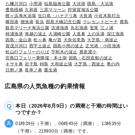
八幡川河口
小用港
似島臨海公園
大須港
因島・大浜港
豊島桟橋
久和喜
三原マリーン
狩留賀海浜公園
梶ヶ浜海水浴場
生口島・ハナグリ鼻
大長港
小佐木島灯台
横田港
畑漁港
長浜
因島大橋記念公園
クレセントビーチ
鹿島
観音マリーナ海浜公園
吉浦漁港
丸石漁港
室尾
江ノ浦
柿浦漁港
海越の波止
大浦崎公園
入道鼻
上の浜港
深江漁港
因島・金山港
松ヶ鼻
亀が首
大奈佐美島
大芝島・南波止
賀茂川河口
西宇土波止
因島小用の波止
正光港・小田漁港
松山行フェリーのりば
宇和木の波止
鹿老渡小
宮島口フェリー乗降場・本土側
因島・石田造船の波止
キサキ鼻
岩子島
峠島
大和波止場
大芝島・西波止
奥の内
日附ノ鼻
長串ノ鼻
重生港
広島県の人気魚種の釣果情報
本日（2026年8月9日）の満潮と干潮の時間はい
つですか？
01時39分（干潮）、06時49分（満潮）、13時39分
（干潮）、21時00分（満潮）です。