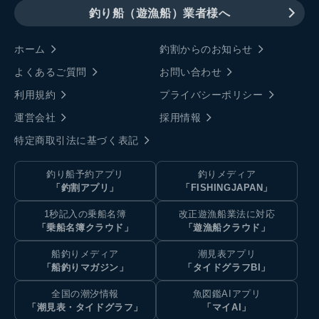
釣り船（遊漁船）業者様へ
ホーム
釣割からのお知らせ
よくあるご質問
お問い合わせ
利用規約
プライバシーポリシー
運営会社
採用情報
特定商取引法に基づく表記
釣り船予約アプリ
釣りメディア
「釣割アプリ」
「FISHINGJAPAN」
1秒記入の乗船名簿
改正遊漁船業法に対応
「乗船名簿クラウド」
「遊漁船クラウド」
船釣りメディア
潮見表アプリ
「船釣りマガジン」
「タイドグラフBI」
全国の潮汐情報
魚図鑑AIアプリ
「潮見表・タイドグラフ」
「マイAI」