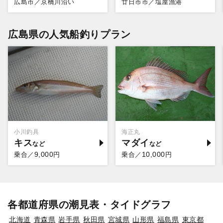
広島市／京橋川沿い
廿日市市／塩屋漁港
広島県の人気船釣りプラン
小川釣具
海正丸
キス
マダイ
9,000
10,000
乗合／
円
乗合／
円
各都道府県の潮見表・タイドグラフ
北海道
青森県
岩手県
秋田県
宮城県
山形県
福島県
東京都