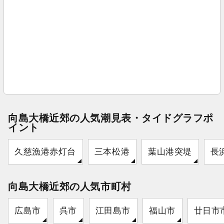
向島大橋近郊の人気潮見表・タイドグラフポ
イント
久慈漁港赤灯台
三本松港
葉山港突堤
長
向島大橋近郊の人気市町村
広島市
呉市
江田島市
福山市
廿日市