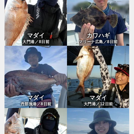
マダイ
カワハギ
8
8
大門港／
日前
マリーナ広島／
日前
マダイ
マダイ
8
12
丹那漁港／
日前
大門港／
日前