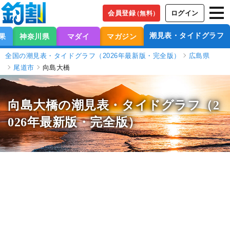
会員登録
ログイン
（無料）
潮見表・タイドグラフ
果
神奈川県
マダイ
マガジン
全国の潮見表・タイドグラフ（2026年最新版・完全版）
広島県
尾道市
向島大橋
向島大橋の潮見表
・タイドグラフ（2
026年最新版・完全版）