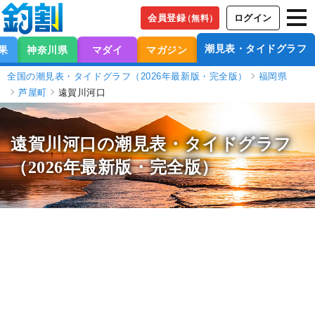
会員登録
ログイン
（無料）
潮見表・タイドグラフ
果
神奈川県
マダイ
マガジン
全国の潮見表・タイドグラフ（2026年最新版・完全版）
福岡県
芦屋町
遠賀川河口
遠賀川河口の潮見表
・タイドグラフ
（2026年最新版・完全版）