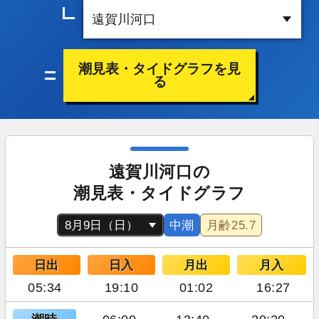
潮見表・タイドグラフを見
る
遠賀川河口の
潮見表・タイドグラフ
中潮
月齢
25.7
日出
日入
月出
月入
05:34
19:10
01:02
16:27