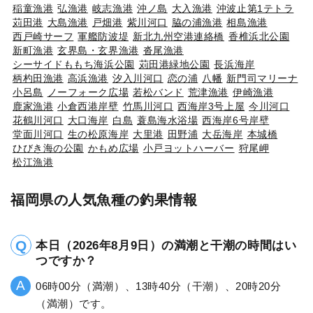
稲童漁港
弘漁港
岐志漁港
沖ノ島
大入漁港
沖波止第1テトラ
苅田港
大島漁港
戸畑港
紫川河口
脇の浦漁港
相島漁港
西戸崎サーフ
軍艦防波堤
新北九州空港連絡橋
香椎浜北公園
新町漁港
玄界島・玄界漁港
沓尾漁港
シーサイドももち海浜公園
苅田港緑地公園
長浜海岸
柄杓田漁港
高浜漁港
汐入川河口
恋の浦
八幡
新門司マリーナ
小呂島
ノーフォーク広場
若松バンド
荒津漁港
伊崎漁港
鹿家漁港
小倉西港岸壁
竹馬川河口
西海岸3号上屋
今川河口
花鶴川河口
大口海岸
白島
蓑島海水浴場
西海岸6号岸壁
堂面川河口
生の松原海岸
大里港
田野浦
大岳海岸
本城橋
ひびき海の公園
かもめ広場
小戸ヨットハーバー
狩尾岬
松江漁港
福岡県の人気魚種の釣果情報
本日（2026年8月9日）の満潮と干潮の時間はい
つですか？
06時00分（満潮）、13時40分（干潮）、20時20分
（満潮）です。