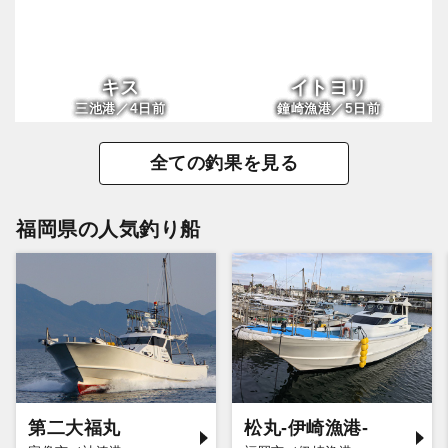
キス
イトヨリ
4
5
三池港／
日前
鐘崎漁港／
日前
全ての釣果を見る
福岡県の人気釣り船
第二大福丸
松丸-伊崎漁港-