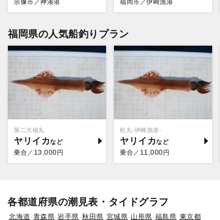
宗像市／神湊港
福岡市／伊崎漁港
福岡県の人気船釣りプラン
第二大福丸
松丸-伊崎漁港-
ヤリイカ
ヤリイカ
13,000
11,000
乗合／
円
乗合／
円
各都道府県の潮見表・タイドグラフ
北海道
青森県
岩手県
秋田県
宮城県
山形県
福島県
東京都