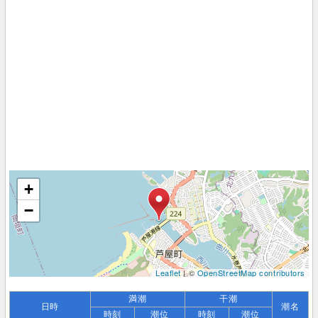
+
−
Leaflet
| ©
OpenStreetMap contributors
満潮
干潮
日時
潮名
時刻
潮位
時刻
潮位