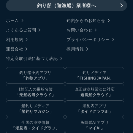
釣り船（遊漁船）業者様へ
ホーム
釣割からのお知らせ
よくあるご質問
お問い合わせ
利用規約
プライバシーポリシー
運営会社
採用情報
特定商取引法に基づく表記
釣り船予約アプリ
釣りメディア
「釣割アプリ」
「FISHINGJAPAN」
1秒記入の乗船名簿
改正遊漁船業法に対応
「乗船名簿クラウド」
「遊漁船クラウド」
船釣りメディア
潮見表アプリ
「船釣りマガジン」
「タイドグラフBI」
全国の潮汐情報
魚図鑑AIアプリ
「潮見表・タイドグラフ」
「マイAI」