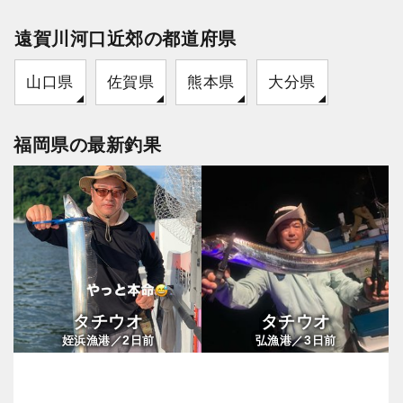
遠賀川河口近郊の都道府県
山口県
佐賀県
熊本県
大分県
福岡県の最新釣果
タチウオ
タチウオ
2
3
姪浜漁港／
日前
弘漁港／
日前