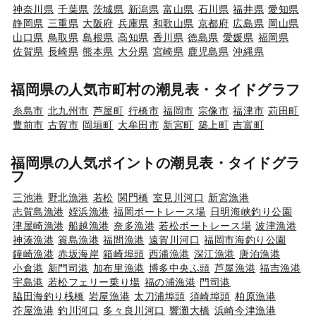
神奈川県
千葉県
茨城県
新潟県
富山県
石川県
福井県
愛知県
静岡県
三重県
大阪府
兵庫県
和歌山県
京都府
広島県
岡山県
山口県
鳥取県
島根県
高知県
香川県
徳島県
愛媛県
福岡県
佐賀県
長崎県
熊本県
大分県
宮崎県
鹿児島県
沖縄県
福岡県の人気市町村の潮見表・タイドグラフ
糸島市
北九州市
芦屋町
行橋市
福岡市
宗像市
福津市
苅田町
豊前市
古賀市
岡垣町
大牟田市
新宮町
築上町
吉富町
福岡県の人気ポイントの潮見表・タイドグラ
フ
三池港
野北漁港
若松
関門橋
室見川河口
新宮漁港
志賀島漁港
姪浜漁港
福岡ボートレース場
日明海峡釣り公園
津屋崎漁港
船越漁港
奈多漁港
若松ボートレース場
波津漁港
神湊漁港
簑島漁港
福間漁港
遠賀川河口
福岡市海釣り公園
鐘崎漁港
赤坂海岸
箱崎埠頭
西浦漁港
深江漁港
唐泊漁港
小倉港
新門司港
加布里漁港
博多中央ふ頭
芦屋漁港
福吉漁港
宇島港
若松フェリー乗り場
福の浦漁港
門司港
脇田海釣り桟橋
岩屋漁港
太刀浦埠頭
須崎埠頭
柏原漁港
芥屋漁港
釣川河口
多々良川河口
響灘大橋
浜崎今津漁港