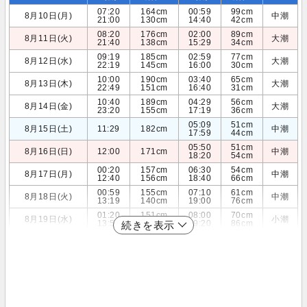
07:20
164cm
00:59
99cm
8月10日(月)
中潮
21:00
130cm
14:40
42cm
08:20
176cm
02:00
89cm
8月11日(火)
大潮
21:40
138cm
15:29
34cm
09:19
185cm
02:59
77cm
8月12日(水)
大潮
22:19
145cm
16:00
30cm
10:00
190cm
03:40
65cm
8月13日(木)
大潮
22:49
151cm
16:40
31cm
10:40
189cm
04:29
56cm
8月14日(金)
大潮
23:20
155cm
17:19
36cm
05:09
51cm
8月15日(土)
11:29
182cm
中潮
17:59
44cm
05:50
51cm
8月16日(日)
12:00
171cm
中潮
18:20
54cm
00:20
157cm
06:30
54cm
8月17日(月)
中潮
12:40
156cm
18:40
66cm
00:59
155cm
07:10
61cm
8月18日(火)
中潮
13:19
140cm
19:00
76cm
01:20
151cm
08:00
70cm
8月19日(水)
小潮
13:59
124cm
19:20
86cm
続きを表示