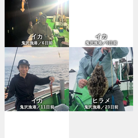
イカ
イカ
6
9
鬼沢漁港／
日前
鬼沢漁港／
日前
イカ
ヒラメ
11
23
鬼沢漁港／
日前
鬼沢漁港／
日前