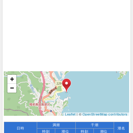
+
−
Leaflet
| ©
OpenStreetMap contributors
満潮
干潮
日時
潮名
時刻
潮位
時刻
潮位