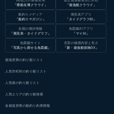
1秒記入の乗船名簿
改正遊漁船業法に対応
「乗船名簿クラウド」
「遊漁船クラウド」
船釣りメディア
潮見表アプリ
「船釣りマガジン」
「タイドグラフBI」
全国の潮汐情報
魚図鑑AIアプリ
「潮見表・タイドグラフ」
「マイAI」
魚図鑑サイト
充実の補償内容と安さ
「写真から探せる魚図鑑」
「新・遊漁船保険DX」
都道府県の釣り船リスト
人気市町村の釣り船リスト
人気港の釣り船リスト
人気エリアの釣り船検索
各都道府県の船釣り釣果情報