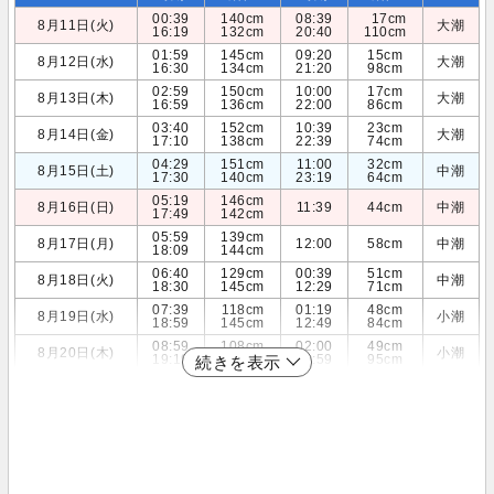
00:39
140cm
08:39
17cm
8月11日(火)
大潮
16:19
132cm
20:40
110cm
01:59
145cm
09:20
15cm
8月12日(水)
大潮
16:30
134cm
21:20
98cm
02:59
150cm
10:00
17cm
8月13日(木)
大潮
16:59
136cm
22:00
86cm
03:40
152cm
10:39
23cm
8月14日(金)
大潮
17:10
138cm
22:39
74cm
04:29
151cm
11:00
32cm
8月15日(土)
中潮
17:30
140cm
23:19
64cm
05:19
146cm
8月16日(日)
11:39
44cm
中潮
17:49
142cm
05:59
139cm
8月17日(月)
12:00
58cm
中潮
18:09
144cm
06:40
129cm
00:39
51cm
8月18日(火)
中潮
18:30
145cm
12:29
71cm
07:39
118cm
01:19
48cm
8月19日(水)
小潮
18:59
145cm
12:49
84cm
08:59
108cm
02:00
49cm
8月20日(木)
小潮
19:19
143cm
12:59
95cm
続きを表示