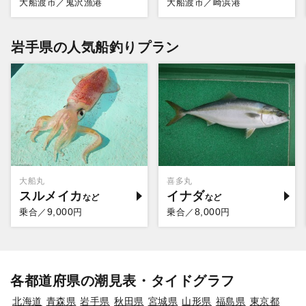
大船渡市／鬼沢漁港
大船渡市／崎浜港
岩手県の人気船釣りプラン
大船丸
喜多丸
スルメイカ
イナダ
9,000
8,000
乗合／
円
乗合／
円
各都道府県の潮見表・タイドグラフ
北海道
青森県
岩手県
秋田県
宮城県
山形県
福島県
東京都