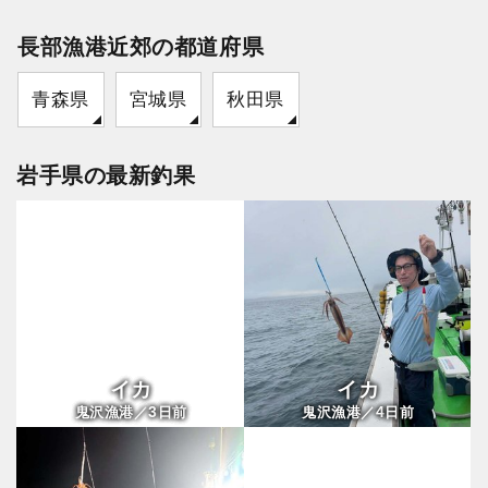
長部漁港近郊の都道府県
青森県
宮城県
秋田県
岩手県の最新釣果
イカ
イカ
3
4
鬼沢漁港／
日前
鬼沢漁港／
日前