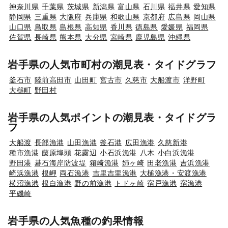
神奈川県
千葉県
茨城県
新潟県
富山県
石川県
福井県
愛知県
静岡県
三重県
大阪府
兵庫県
和歌山県
京都府
広島県
岡山県
山口県
鳥取県
島根県
高知県
香川県
徳島県
愛媛県
福岡県
佐賀県
長崎県
熊本県
大分県
宮崎県
鹿児島県
沖縄県
岩手県の人気市町村の潮見表・タイドグラフ
釜石市
陸前高田市
山田町
宮古市
久慈市
大船渡市
洋野町
大槌町
野田村
岩手県の人気ポイントの潮見表・タイドグラ
フ
大船渡
長部漁港
山田漁港
釜石港
広田漁港
久慈新港
種市漁港
藤原埠頭
花露辺
小石浜漁港
八木
小白浜漁港
野田港
碁石海岸防波堤
箱崎漁港
姉ヶ崎
田老漁港
吉浜漁港
崎浜漁港
根岬
両石漁港
吉里吉里漁港
大槌漁港・安渡漁港
横沼漁港
根白漁港
野の前漁港
トドヶ崎
宿戸漁港
宿漁港
平磯崎
岩手県の人気魚種の釣果情報