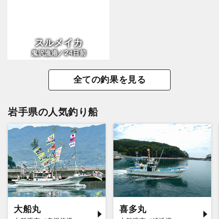
スルメイカ
24
鬼沢漁港／
日前
全ての釣果を見る
岩手県の人気釣り船
大船丸
喜多丸