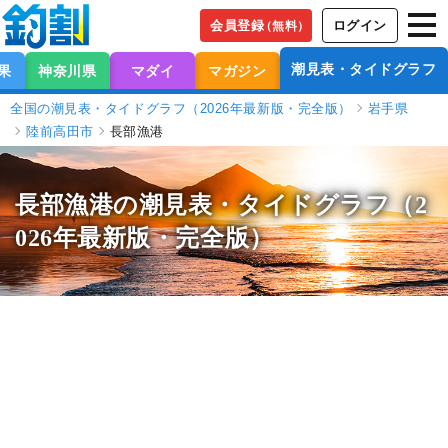
会員登録
ログイン
（無料）
潮見表・タイドグラフ
果
神奈川県
マダイ
マガジン
全国の潮見表・タイドグラフ（2026年最新版・完全版）
岩手県
陸前高田市
長部漁港
長部漁港の潮見表
・タイドグラフ（2
026年最新版・完全版）