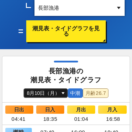
潮見表・タイドグラフを見
る
長部漁港の
潮見表・タイドグラフ
中潮
月齢
26.7
日出
日入
月出
月入
04:41
18:35
01:04
16:58