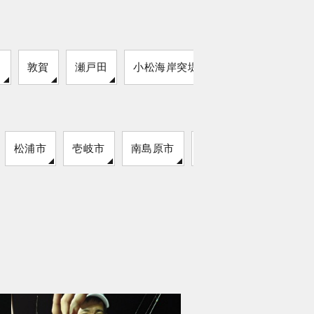
な
敦賀
瀬戸田
小松海岸突堤
油津漁港
松浦市
壱岐市
南島原市
雲仙市
対馬市