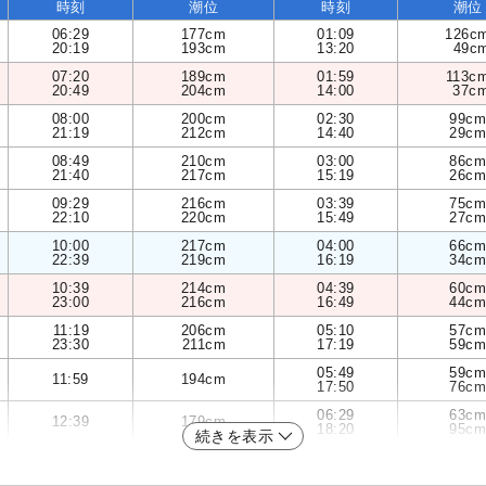
時刻
潮位
時刻
潮位
06:29
177cm
01:09
126c
20:19
193cm
13:20
49c
07:20
189cm
01:59
113c
20:49
204cm
14:00
37c
08:00
200cm
02:30
99cm
21:19
212cm
14:40
29cm
08:49
210cm
03:00
86cm
21:40
217cm
15:19
26cm
09:29
216cm
03:39
75cm
22:10
220cm
15:49
27cm
10:00
217cm
04:00
66cm
22:39
219cm
16:19
34cm
10:39
214cm
04:39
60cm
23:00
216cm
16:49
44cm
11:19
206cm
05:10
57cm
23:30
211cm
17:19
59cm
05:49
59cm
11:59
194cm
17:50
76cm
06:29
63cm
12:39
179cm
18:20
95cm
続きを表示