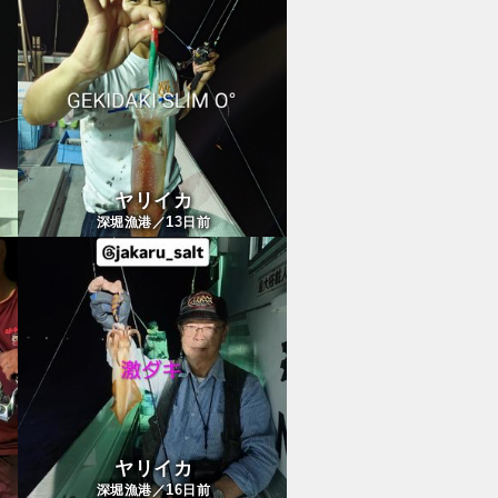
ヤリイカ
13
深堀漁港／
日前
ヤリイカ
16
深堀漁港／
日前