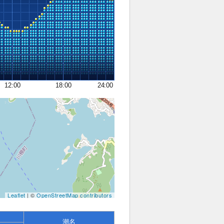
12:00
18:00
24:00
Leaflet
| ©
OpenStreetMap contributors
潮名