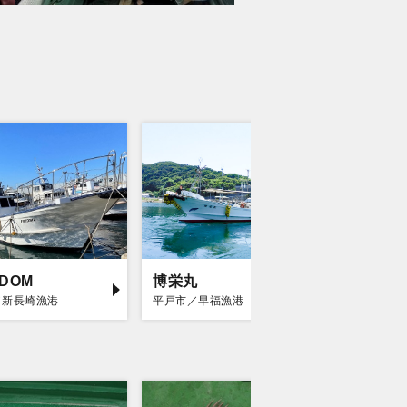
EDOM
博栄丸
海栄丸
／新長崎漁港
平戸市／早福漁港
平戸市／早