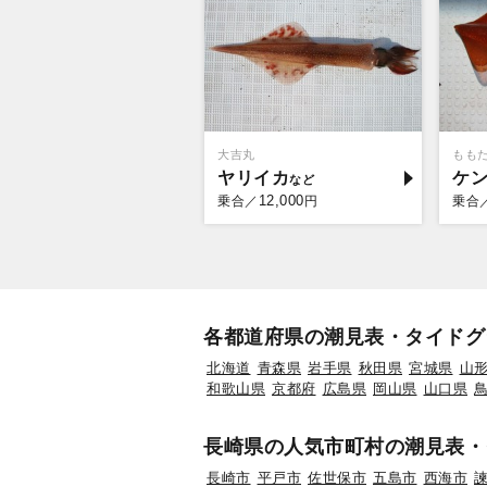
大吉丸
もも
ヤリイカ
ケ
12,000
乗合／
円
乗合
各都道府県の潮見表・タイドグ
北海道
青森県
岩手県
秋田県
宮城県
山
和歌山県
京都府
広島県
岡山県
山口県
長崎県の人気市町村の潮見表・
長崎市
平戸市
佐世保市
五島市
西海市