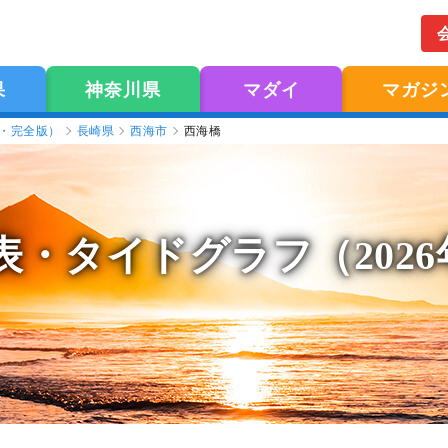
果
神奈川県
マダイ
マガジ
版・完全版）
長崎県
西海市
西海橋
表
・タイドグラフ（202