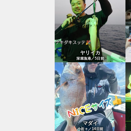
ヤリイカ
5
深堀漁港／
日前
マダイ
14
小佐々／
日前