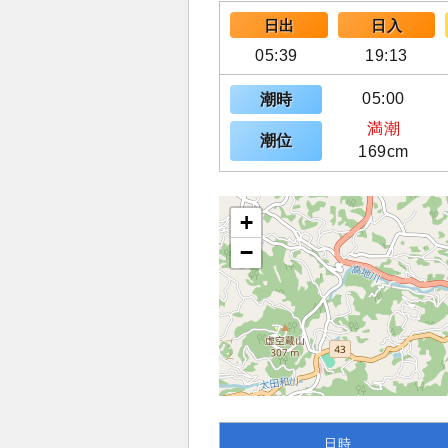
日出
日入
05:39
19:13
05:00
潮時
満潮
潮位
169cm
+
−
日時