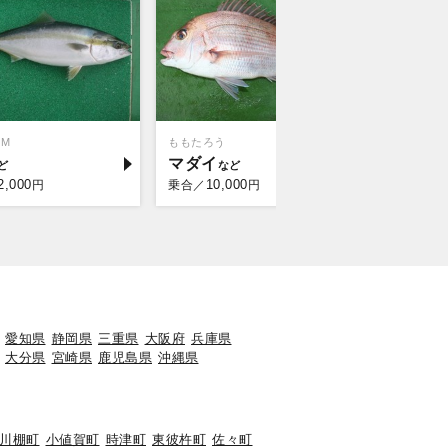
OM
ももたろう
マダイ
2,000
10,000
円
乗合／
円
愛知県
静岡県
三重県
大阪府
兵庫県
大分県
宮崎県
鹿児島県
沖縄県
川棚町
小値賀町
時津町
東彼杵町
佐々町