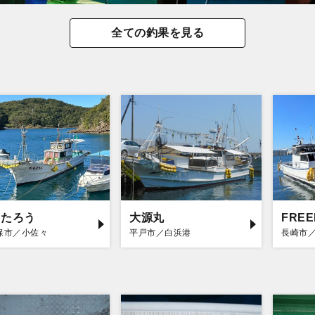
全ての釣果を見る
もたろう
大源丸
FRE
保市／小佐々
平戸市／白浜港
長崎市