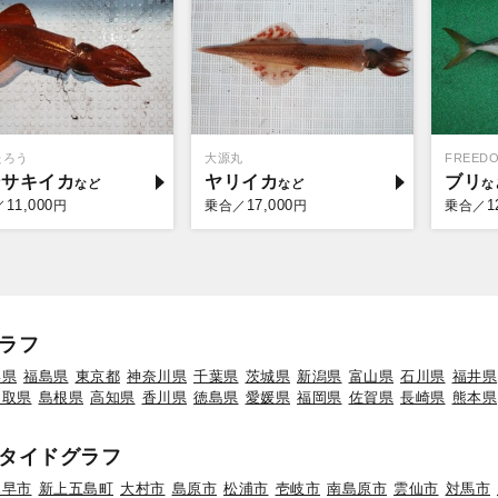
たろう
大源丸
FREED
ンサキイカ
ヤリイカ
ブリ
11,000
17,000
1
／
円
乗合／
円
乗合／
ラフ
形県
福島県
東京都
神奈川県
千葉県
茨城県
新潟県
富山県
石川県
福井県
鳥取県
島根県
高知県
香川県
徳島県
愛媛県
福岡県
佐賀県
長崎県
熊本県
タイドグラフ
諫早市
新上五島町
大村市
島原市
松浦市
壱岐市
南島原市
雲仙市
対馬市