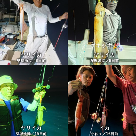
ヤリイカ
ヤリイカ
8
8
早福漁港／
日前
深堀漁港／
日前
ヤリイカ
イカ
15
16
深堀漁港／
日前
小佐々／
日前