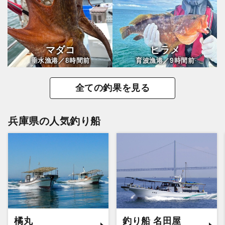
マダコ
ヒラメ
8
9
垂水漁港／
時間前
育波漁港／
時間前
全ての釣果を見る
兵庫県の人気釣り船
橘丸
釣り船 名田屋