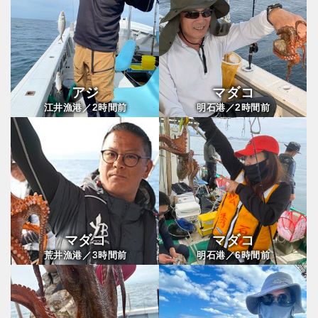
アジ
マダコ
2
2
江井漁港／
時間前
明石港／
時間前
マダコ
マダコ
3
6
荒井漁港／
時間前
明石港／
時間前