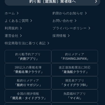
釣り船（遊漁船）業者様へ
ホーム
釣割からのお知らせ
よくあるご質問
お問い合わせ
利用規約
プライバシーポリシー
運営会社
採用情報
特定商取引法に基づく表記
釣り船予約アプリ
釣りメディア
「釣割アプリ」
「FISHINGJAPAN」
1秒記入の乗船名簿
改正遊漁船業法に対応
「乗船名簿クラウド」
「遊漁船クラウド」
船釣りメディア
潮見表アプリ
「船釣りマガジン」
「タイドグラフBI」
全国の潮汐情報
魚図鑑AIアプリ
「潮見表・タイドグラフ」
「マイAI」