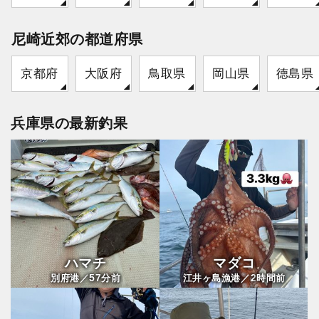
尼崎近郊の都道府県
京都府
大阪府
鳥取県
岡山県
徳島県
兵庫県の最新釣果
ハマチ
マダコ
57
2
別府港／
分前
江井ヶ島漁港／
時間前