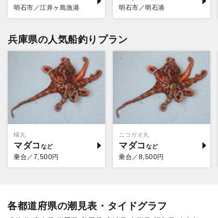
明石市／江井ヶ島漁港
明石市／明石港
兵庫県の人気船釣りプラン
橘丸
ニコガオ丸
マダコ
マダコ
7,500
8,500
乗合／
円
乗合／
円
各都道府県の潮見表・タイドグラフ