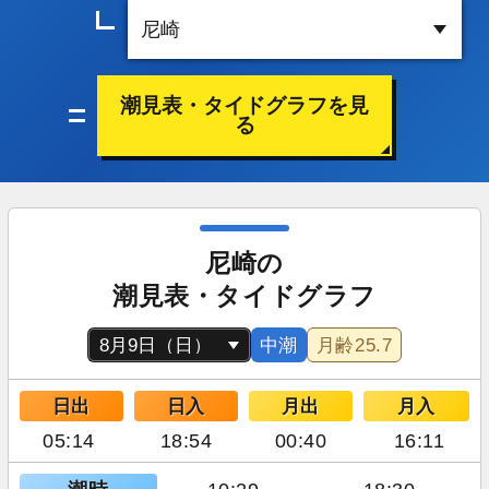
潮見表・タイドグラフを見
る
尼崎の
潮見表・タイドグラフ
中潮
月齢
25.7
日出
日入
月出
月入
05:14
18:54
00:40
16:11