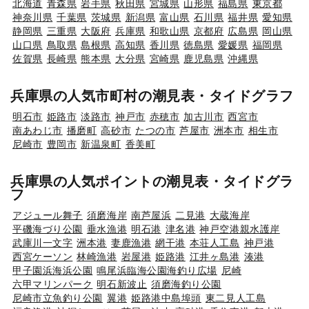
北海道
青森県
岩手県
秋田県
宮城県
山形県
福島県
東京都
神奈川県
千葉県
茨城県
新潟県
富山県
石川県
福井県
愛知県
静岡県
三重県
大阪府
兵庫県
和歌山県
京都府
広島県
岡山県
山口県
鳥取県
島根県
高知県
香川県
徳島県
愛媛県
福岡県
佐賀県
長崎県
熊本県
大分県
宮崎県
鹿児島県
沖縄県
兵庫県の人気市町村の潮見表・タイドグラフ
明石市
姫路市
淡路市
神戸市
赤穂市
加古川市
西宮市
南あわじ市
播磨町
高砂市
たつの市
芦屋市
洲本市
相生市
尼崎市
豊岡市
新温泉町
香美町
兵庫県の人気ポイントの潮見表・タイドグラ
フ
アジュール舞子
須磨海岸
南芦屋浜
二見港
大蔵海岸
平磯海づり公園
垂水漁港
明石港
津名港
神戸空港親水護岸
武庫川一文字
洲本港
妻鹿漁港
網干港
本荘人工島
神戸港
西宮ケーソン
林崎漁港
岩屋港
姫路港
江井ヶ島港
湊港
甲子園浜海浜公園
鳴尾浜臨海公園海釣り広場
尼崎
六甲マリンパーク
明石新波止
須磨海釣り公園
尼崎市立魚釣り公園
翼港
姫路港中島埠頭
東二見人工島