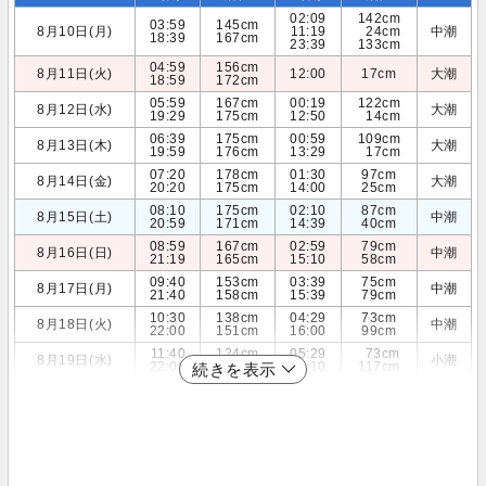
02:09
142cm
03:59
145cm
8月10日(月)
11:19
24cm
中潮
18:39
167cm
23:39
133cm
04:59
156cm
8月11日(火)
12:00
17cm
大潮
18:59
172cm
05:59
167cm
00:19
122cm
8月12日(水)
大潮
19:29
175cm
12:50
14cm
06:39
175cm
00:59
109cm
8月13日(木)
大潮
19:59
176cm
13:29
17cm
07:20
178cm
01:30
97cm
8月14日(金)
大潮
20:20
175cm
14:00
25cm
08:10
175cm
02:10
87cm
8月15日(土)
中潮
20:59
171cm
14:39
40cm
08:59
167cm
02:59
79cm
8月16日(日)
中潮
21:19
165cm
15:10
58cm
09:40
153cm
03:39
75cm
8月17日(月)
中潮
21:40
158cm
15:39
79cm
10:30
138cm
04:29
73cm
8月18日(火)
中潮
22:00
151cm
16:00
99cm
11:40
124cm
05:29
73cm
8月19日(水)
小潮
22:00
146cm
16:10
117cm
続きを表示