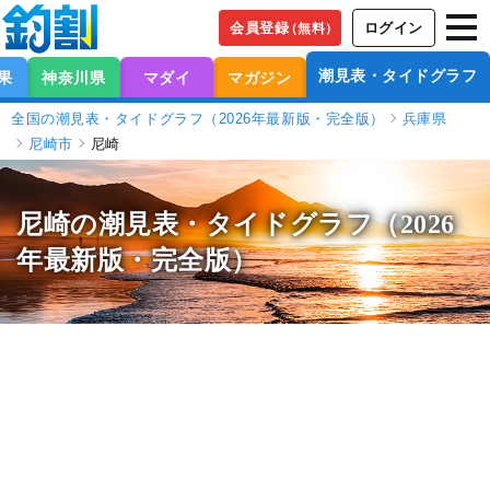
会員登録
ログイン
（無料）
潮見表・タイドグラフ
果
神奈川県
マダイ
マガジン
全国の潮見表・タイドグラフ（2026年最新版・完全版）
兵庫県
尼崎市
尼崎
尼崎の潮見表
・タイドグラフ（2026
年最新版・完全版）