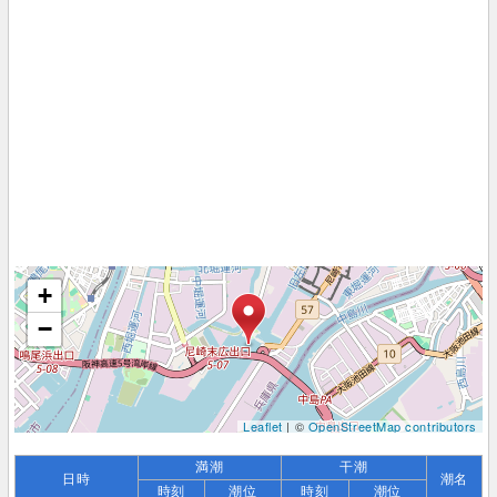
+
−
Leaflet
| ©
OpenStreetMap contributors
満潮
干潮
日時
潮名
時刻
潮位
時刻
潮位