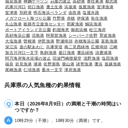
福良漁港
神鋼ケーソン
苅屋の波止
高砂港
香住東港
都志港
武庫川河口
炬口漁港
灘土生港
浜坂港
仮屋漁港
室津漁港
室津港
別府港
明石海浜ベランダ
由良港
塩屋水路
メガフロート海づり公園
竹野港
赤穂
伊保港
魚住漁港
丸山漁港
姫路市立遊漁センター
郡家漁港
鰯浜漁港
ポートアイランド北公園
釣堀海恵
御前浜橋
松江海岸
高砂海浜公園
沼島港
阿那賀漁港
シーパーク佐野
育波漁港
大塩漁港
曽根港
伊毘漁港
野瀬埠頭
赤穂海浜公園
富島漁港
深江浜
道の駅あわじ
兵庫突堤
南二見西緑地
広畑埠頭
江崎
加古川河口一文字
鳥飼漁港
釜口漁港
灘浜緑地
須磨浦港
阿万海岸海水浴場の波止
旧波門崎燈籠堂
浅野漁港
塩田漁港
福良
岩見漁港
浦港
佐野新島
柴山港
諸寄漁港
灘浜
坂越漁港
尾崎漁港
仁頃漁港
垂水一文字
津井漁港
兵庫県の人気魚種の釣果情報
本日（2026年8月9日）の満潮と干潮の時間はい
つですか？
10時29分（干潮）、18時30分（満潮）です。