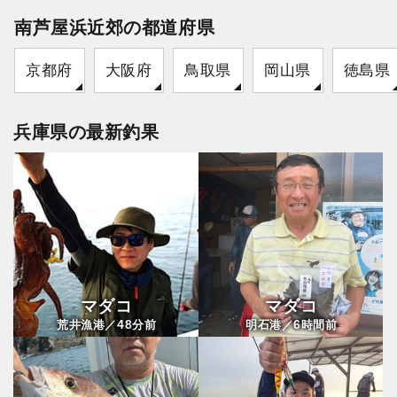
南芦屋浜近郊の都道府県
京都府
大阪府
鳥取県
岡山県
徳島県
兵庫県の最新釣果
マダコ
マダコ
48
6
荒井漁港／
分前
明石港／
時間前