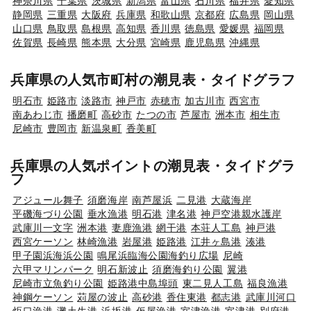
神奈川県
千葉県
茨城県
新潟県
富山県
石川県
福井県
愛知県
静岡県
三重県
大阪府
兵庫県
和歌山県
京都府
広島県
岡山県
山口県
鳥取県
島根県
高知県
香川県
徳島県
愛媛県
福岡県
佐賀県
長崎県
熊本県
大分県
宮崎県
鹿児島県
沖縄県
兵庫県の人気市町村の潮見表・タイドグラフ
明石市
姫路市
淡路市
神戸市
赤穂市
加古川市
西宮市
南あわじ市
播磨町
高砂市
たつの市
芦屋市
洲本市
相生市
尼崎市
豊岡市
新温泉町
香美町
兵庫県の人気ポイントの潮見表・タイドグラ
フ
アジュール舞子
須磨海岸
南芦屋浜
二見港
大蔵海岸
平磯海づり公園
垂水漁港
明石港
津名港
神戸空港親水護岸
武庫川一文字
洲本港
妻鹿漁港
網干港
本荘人工島
神戸港
西宮ケーソン
林崎漁港
岩屋港
姫路港
江井ヶ島港
湊港
甲子園浜海浜公園
鳴尾浜臨海公園海釣り広場
尼崎
六甲マリンパーク
明石新波止
須磨海釣り公園
翼港
尼崎市立魚釣り公園
姫路港中島埠頭
東二見人工島
福良漁港
神鋼ケーソン
苅屋の波止
高砂港
香住東港
都志港
武庫川河口
炬口漁港
灘土生港
浜坂港
仮屋漁港
室津漁港
室津港
別府港