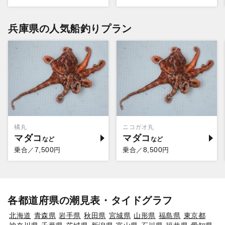
兵庫県の人気船釣りプラン
橘丸
ニコガオ丸
マダコ
マダコ
7,500
8,500
乗合／
円
乗合／
円
各都道府県の潮見表・タイドグラフ
北海道
青森県
岩手県
秋田県
宮城県
山形県
福島県
東京都