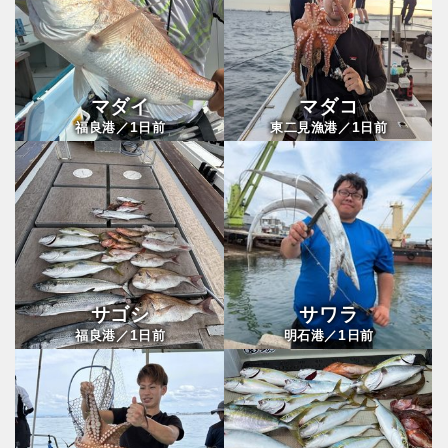
マダイ
マダコ
1
1
福良港／
日前
東二見漁港／
日前
サゴシ
サワラ
1
1
福良港／
日前
明石港／
日前