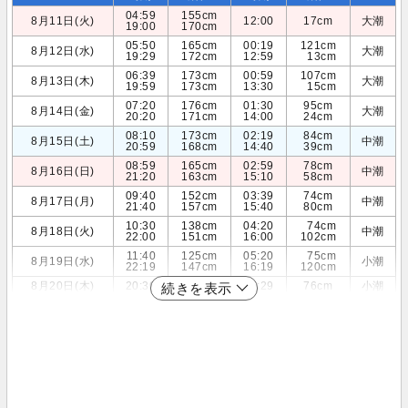
04:59
155cm
8月11日(火)
12:00
17cm
大潮
19:00
170cm
05:50
165cm
00:19
121cm
8月12日(水)
大潮
19:29
172cm
12:59
13cm
06:39
173cm
00:59
107cm
8月13日(木)
大潮
19:59
173cm
13:30
15cm
07:20
176cm
01:30
95cm
8月14日(金)
大潮
20:20
171cm
14:00
24cm
08:10
173cm
02:19
84cm
8月15日(土)
中潮
20:59
168cm
14:40
39cm
08:59
165cm
02:59
78cm
8月16日(日)
中潮
21:20
163cm
15:10
58cm
09:40
152cm
03:39
74cm
8月17日(月)
中潮
21:40
157cm
15:40
80cm
10:30
138cm
04:20
74cm
8月18日(火)
中潮
22:00
151cm
16:00
102cm
11:40
125cm
05:20
75cm
8月19日(水)
小潮
22:19
147cm
16:19
120cm
8月20日(木)
20:30
148cm
07:29
76cm
小潮
続きを表示