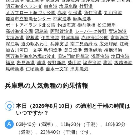
明石海浜ベランダ
由良港
塩屋水路
竹野港
メガフロート海づり公園
赤穂
伊保港
魚住漁港
丸山漁港
姫路市立遊漁センター
郡家漁港
鰯浜漁港
ポートアイランド北公園
釣堀海恵
御前浜橋
松江海岸
高砂海浜公園
沼島港
阿那賀漁港
シーパーク佐野
育波漁港
大塩漁港
曽根港
伊毘漁港
野瀬埠頭
赤穂海浜公園
富島漁港
深江浜
道の駅あわじ
兵庫突堤
南二見西緑地
広畑埠頭
江崎
加古川河口一文字
鳥飼漁港
釜口漁港
灘浜緑地
須磨浦港
阿万海岸海水浴場の波止
旧波門崎燈籠堂
浅野漁港
塩田漁港
福良
岩見漁港
浦港
佐野新島
柴山港
諸寄漁港
灘浜
坂越漁港
尾崎漁港
仁頃漁港
垂水一文字
津井漁港
兵庫県の人気魚種の釣果情報
本日（2026年8月10日）の満潮と干潮の時間は
いつですか？
03時40分（満潮）、11時20分（干潮）、18時39分
（満潮）、23時40分（干潮）です。