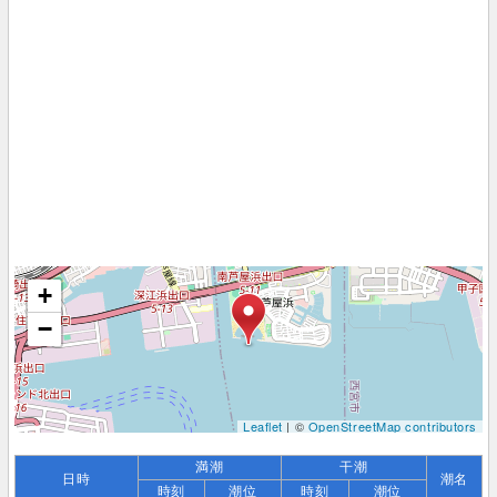
+
−
Leaflet
| ©
OpenStreetMap contributors
満潮
干潮
日時
潮名
時刻
潮位
時刻
潮位