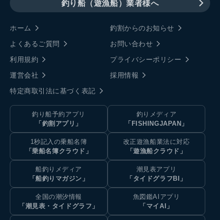
釣り船（遊漁船）業者様へ
ホーム
釣割からのお知らせ
よくあるご質問
お問い合わせ
利用規約
プライバシーポリシー
運営会社
採用情報
特定商取引法に基づく表記
釣り船予約アプリ
釣りメディア
「釣割アプリ」
「FISHINGJAPAN」
1秒記入の乗船名簿
改正遊漁船業法に対応
「乗船名簿クラウド」
「遊漁船クラウド」
船釣りメディア
潮見表アプリ
「船釣りマガジン」
「タイドグラフBI」
全国の潮汐情報
魚図鑑AIアプリ
「潮見表・タイドグラフ」
「マイAI」