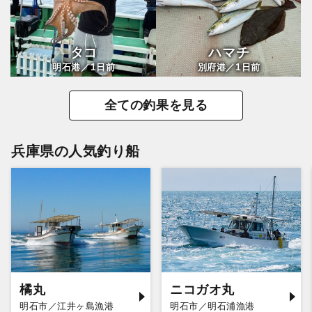
タコ
ハマチ
1
1
明石港／
日前
別府港／
日前
全ての釣果を見る
兵庫県の人気釣り船
橘丸
ニコガオ丸
明石市／江井ヶ島漁港
明石市／明石浦漁港