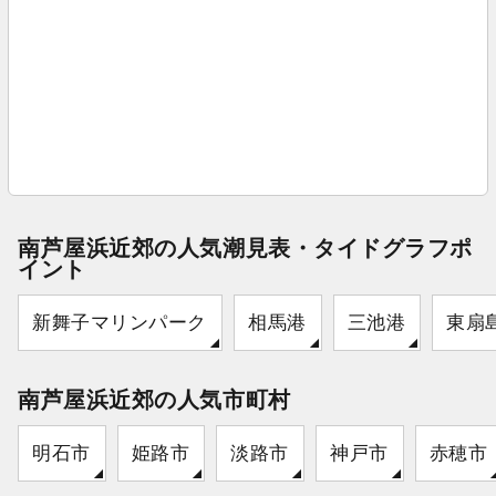
南芦屋浜近郊の人気潮見表・タイドグラフポ
イント
新舞子マリンパーク
相馬港
三池港
東扇
南芦屋浜近郊の人気市町村
明石市
姫路市
淡路市
神戸市
赤穂市