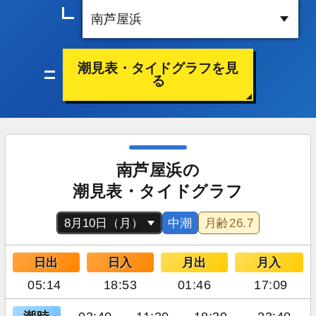
潮見表・タイドグラフを見
る
南芦屋浜の
潮見表・タイドグラフ
中潮
月齢
26.7
日出
日入
月出
月入
05:14
18:53
01:46
17:09