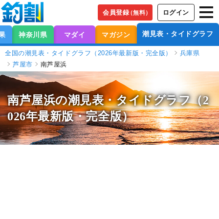
会員登録
ログイン
（無料）
潮見表・タイドグラフ
果
神奈川県
マダイ
マガジン
全国の潮見表・タイドグラフ（2026年最新版・完全版）
兵庫県
芦屋市
南芦屋浜
南芦屋浜の潮見表
・タイドグラフ（2
026年最新版・完全版）