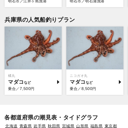
明石市／江井ヶ島漁港
明石市／明石浦漁港
兵庫県の人気船釣りプラン
橘丸
ニコガオ丸
マダコ
マダコ
7,500
8,500
乗合／
円
乗合／
円
各都道府県の潮見表・タイドグラフ
北海道
青森県
岩手県
秋田県
宮城県
山形県
福島県
東京都