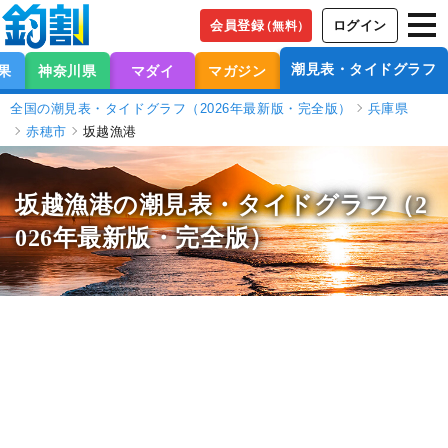
会員登録
ログイン
（無料）
潮見表・タイドグラフ
果
神奈川県
マダイ
マガジン
全国の潮見表・タイドグラフ（2026年最新版・完全版）
兵庫県
赤穂市
坂越漁港
坂越漁港の潮見表
・タイドグラフ（2
026年最新版・完全版）