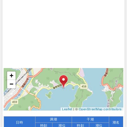
+
−
Leaflet
| ©
OpenStreetMap contributors
満潮
干潮
日時
潮名
時刻
潮位
時刻
潮位