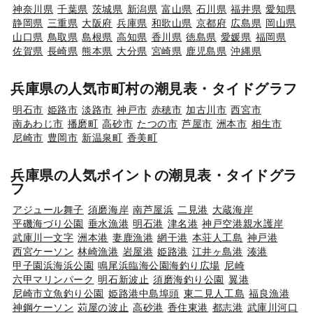
神奈川県
千葉県
茨城県
新潟県
富山県
石川県
福井県
愛知県
静岡県
三重県
大阪府
兵庫県
和歌山県
京都府
広島県
岡山県
山口県
鳥取県
島根県
高知県
香川県
徳島県
愛媛県
福岡県
佐賀県
長崎県
熊本県
大分県
宮崎県
鹿児島県
沖縄県
兵庫県の人気市町村の潮見表・タイドグラフ
明石市
姫路市
淡路市
神戸市
赤穂市
加古川市
西宮市
南あわじ市
播磨町
高砂市
たつの市
芦屋市
洲本市
相生市
尼崎市
豊岡市
新温泉町
香美町
兵庫県の人気ポイントの潮見表・タイドグラ
フ
アジュール舞子
須磨海岸
南芦屋浜
二見港
大蔵海岸
平磯海づり公園
垂水漁港
明石港
津名港
神戸空港親水護岸
武庫川一文字
洲本港
妻鹿漁港
網干港
本荘人工島
神戸港
西宮ケーソン
林崎漁港
岩屋港
姫路港
江井ヶ島港
湊港
甲子園浜海浜公園
鳴尾浜臨海公園海釣り広場
尼崎
六甲マリンパーク
明石新波止
須磨海釣り公園
翼港
尼崎市立魚釣り公園
姫路港中島埠頭
東二見人工島
福良漁港
神鋼ケーソン
苅屋の波止
高砂港
香住東港
都志港
武庫川河口