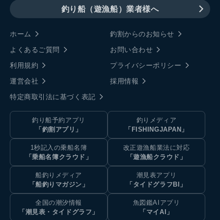
釣り船（遊漁船）業者様へ
ホーム
釣割からのお知らせ
よくあるご質問
お問い合わせ
利用規約
プライバシーポリシー
運営会社
採用情報
特定商取引法に基づく表記
釣り船予約アプリ
釣りメディア
「釣割アプリ」
「FISHINGJAPAN」
1秒記入の乗船名簿
改正遊漁船業法に対応
「乗船名簿クラウド」
「遊漁船クラウド」
船釣りメディア
潮見表アプリ
「船釣りマガジン」
「タイドグラフBI」
全国の潮汐情報
魚図鑑AIアプリ
「潮見表・タイドグラフ」
「マイAI」