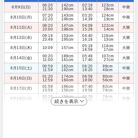
06:20
142cm
02:19
123cm
8月9日(日)
中潮
21:30
190cm
13:40
28cm
07:20
143cm
03:20
124cm
8月10日(月)
中潮
22:20
196cm
14:39
19cm
08:20
147cm
04:09
122cm
8月11日(火)
大潮
23:00
198cm
15:29
14cm
09:19
153cm
04:40
119cm
8月12日(水)
大潮
23:49
195cm
16:19
13cm
05:19
114cm
8月13日(木)
10:09
157cm
大潮
16:59
17cm
00:20
189cm
05:49
107cm
8月14日(金)
大潮
11:00
161cm
17:40
27cm
00:59
182cm
06:20
99cm
8月15日(土)
中潮
11:59
162cm
18:20
40cm
01:20
174cm
06:59
90cm
8月16日(日)
中潮
12:59
160cm
19:00
56cm
01:59
166cm
07:40
82cm
8月17日(月)
中潮
13:59
156cm
19:59
74cm
02:29
159cm
08:29
76cm
8月18日(火)
中潮
15:09
153cm
20:40
93cm
続きを表示