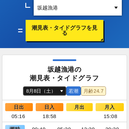
潮見表・タイドグラフを見
る
坂越漁港の
潮見表・タイドグラフ
若潮
月齢
24.7
日出
日入
月出
月入
05:16
18:58
15:08