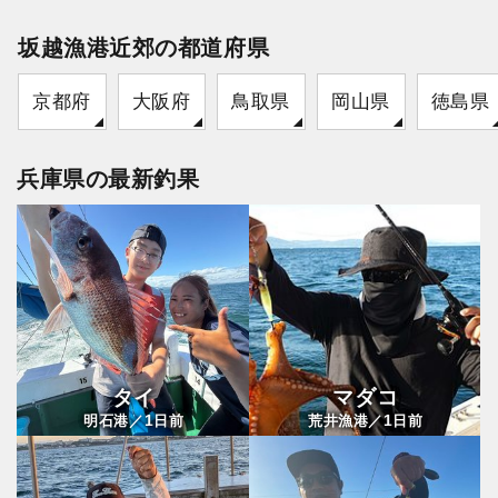
坂越漁港近郊の都道府県
京都府
大阪府
鳥取県
岡山県
徳島県
兵庫県の最新釣果
タイ
マダコ
1
1
明石港／
日前
荒井漁港／
日前