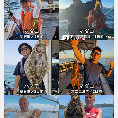
マダコ
マダコ
1
1
明石港／
日前
江井ヶ島漁港／
日前
ハマチ
マダコ
2
2
福良港／
日前
東二見漁港／
日前