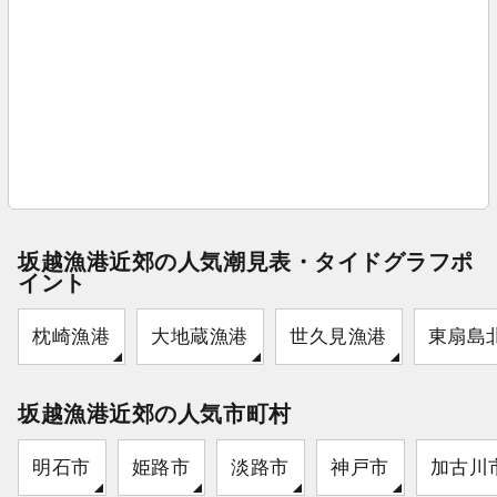
坂越漁港近郊の人気潮見表・タイドグラフポ
イント
枕崎漁港
大地蔵漁港
世久見漁港
東扇島
坂越漁港近郊の人気市町村
明石市
姫路市
淡路市
神戸市
加古川