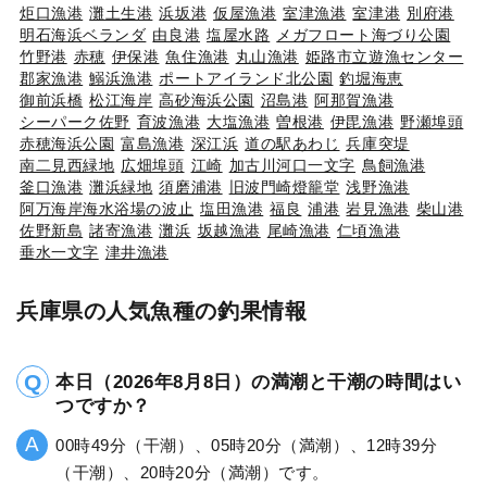
炬口漁港
灘土生港
浜坂港
仮屋漁港
室津漁港
室津港
別府港
明石海浜ベランダ
由良港
塩屋水路
メガフロート海づり公園
竹野港
赤穂
伊保港
魚住漁港
丸山漁港
姫路市立遊漁センター
郡家漁港
鰯浜漁港
ポートアイランド北公園
釣堀海恵
御前浜橋
松江海岸
高砂海浜公園
沼島港
阿那賀漁港
シーパーク佐野
育波漁港
大塩漁港
曽根港
伊毘漁港
野瀬埠頭
赤穂海浜公園
富島漁港
深江浜
道の駅あわじ
兵庫突堤
南二見西緑地
広畑埠頭
江崎
加古川河口一文字
鳥飼漁港
釜口漁港
灘浜緑地
須磨浦港
旧波門崎燈籠堂
浅野漁港
阿万海岸海水浴場の波止
塩田漁港
福良
浦港
岩見漁港
柴山港
佐野新島
諸寄漁港
灘浜
坂越漁港
尾崎漁港
仁頃漁港
垂水一文字
津井漁港
兵庫県の人気魚種の釣果情報
本日（2026年8月8日）の満潮と干潮の時間はい
つですか？
00時49分（干潮）、05時20分（満潮）、12時39分
（干潮）、20時20分（満潮）です。