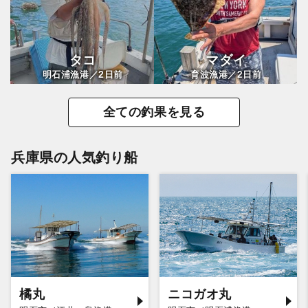
タコ
マダイ
2
2
明石浦漁港／
日前
育波漁港／
日前
全ての釣果を見る
兵庫県の人気釣り船
橘丸
ニコガオ丸