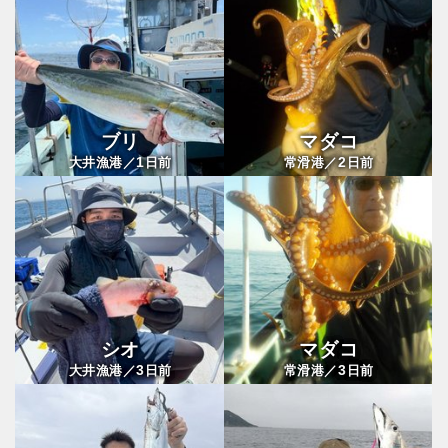
ブリ
マダコ
1
2
大井漁港／
日前
常滑港／
日前
シオ
マダコ
3
3
大井漁港／
日前
常滑港／
日前