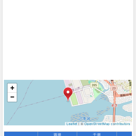
+
−
Leaflet
| ©
OpenStreetMap contributors
満潮
干潮