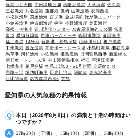
篠島つり天国
半田緑地公園
西幡豆漁港
大草海岸
佐久島
三谷漁港
片名漁港
蒲郡港
鬼崎
山海漁港
衣浦西堤
小松原海岸
苅屋漁港
西ノ浜
金城埠頭
緑が浜エコパーク
小鈴谷漁港
伊古部海岸
寺津
小野浦海岸
奥田海岸
高松一色海岸
豊川浄化センター
名古屋港海釣り公園
常滑
泉港
横須賀埠頭
西浦パームビーチ
鍋田避難港
浜田海岸
福江漁港
14号地
倉舞港・松島突堤
山崎川河口
榎戸漁港
中州漁港
豊丘漁港
常滑ボートレース場
小島町海岸
細谷海岸
馬草港
河和漁港
小佐漁港
姫島漁港
日間賀島西港
新宝緑地
蒲郡ボートレース場
中山製鋼温排水
福江
宇津江漁港
七根海岸
越戸突堤
空見ふ頭50・51号岸壁
立馬崎灯台
恋路ヶ浜
堀切町海岸
日光川河口
洲崎港
東赤沢海岸
江比間海岸
名古屋港西3区
前島
愛知県の人気魚種の釣果情報
本日（2026年8月8日）の満潮と干潮の時間はい
つですか？
07時39分（干潮）、15時19分（満潮）、20時19分