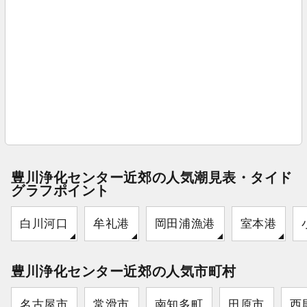
豊川浄化センター近郊の人気潮見表・タイド
グラフポイント
白川河口
牟礼港
岡田浦漁港
室本港
豊川浄化センター近郊の人気市町村
名古屋市
常滑市
南知多町
田原市
西