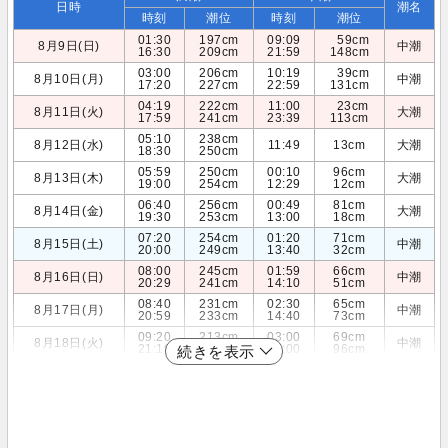
日時
潮名
時刻
潮位
時刻
潮位
01:30
197cm
09:09
59cm
8月9日(日)
中潮
16:30
209cm
21:59
148cm
03:00
206cm
10:19
39cm
8月10日(月)
中潮
17:20
227cm
22:59
131cm
04:19
222cm
11:00
23cm
8月11日(火)
大潮
17:59
241cm
23:39
113cm
05:10
238cm
8月12日(水)
11:49
13cm
大潮
18:30
250cm
05:59
250cm
00:10
96cm
8月13日(木)
大潮
19:00
254cm
12:29
12cm
06:40
256cm
00:49
81cm
8月14日(金)
大潮
19:30
253cm
13:00
18cm
07:20
254cm
01:20
71cm
8月15日(土)
中潮
20:00
249cm
13:40
32cm
08:00
245cm
01:59
66cm
8月16日(日)
中潮
20:29
241cm
14:10
51cm
08:40
231cm
02:30
65cm
8月17日(月)
中潮
20:59
233cm
14:40
73cm
09:20
213cm
03:00
69cm
8月18日(火)
中潮
21:19
223cm
15:00
96cm
続きを表示