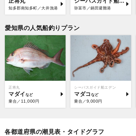
正将丸
シーバスガイド船エデン
知多郡南知多町／大井漁港
弥富市／鍋田避難港
愛知県の人気船釣りプラン
正将丸
シーバスガイド船エデン
マダイ
マダコ
11,000
9,000
乗合／
円
乗合／
円
各都道府県の潮見表・タイドグラフ