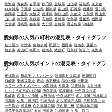
北海道
青森県
岩手県
秋田県
宮城県
山形県
福島県
東京都
神奈川県
千葉県
茨城県
新潟県
富山県
石川県
福井県
愛知県
静岡県
三重県
大阪府
兵庫県
和歌山県
京都府
広島県
岡山県
山口県
鳥取県
島根県
高知県
香川県
徳島県
愛媛県
福岡県
佐賀県
長崎県
熊本県
大分県
宮崎県
鹿児島県
沖縄県
愛知県の人気市町村の潮見表・タイドグラフ
名古屋市
常滑市
南知多町
田原市
西尾市
碧南市
蒲郡市
知多市
美浜町
半田市
豊橋市
武豊町
飛島村
弥富市
東海市
愛知県の人気ポイントの潮見表・タイドグラ
フ
豊浜漁港
新舞子マリンパーク
碧南海釣り広場
豊川河口
師崎港
東幡豆漁港
豊橋
赤羽根港
稲永公園
半田港
吉良サンライズパーク
内海新港
常滑港
武豊緑地
大井漁港
りんくう前島釣り公園
伊良湖港
冨具崎港
一色海浜公園
亀崎港
西浦クジ漁港
大野漁港
伊良湖石門
名古屋港9号地南堤
河和港
矢作古川河口
形原漁港
名古屋港貯木場
日間賀島北港
一色漁港
潮見橋
白谷海浜公園
庄内新川橋
碧南緑地公園
渥美半島表浜堀切海岸
田原港
知柄漁港
矢作川河口