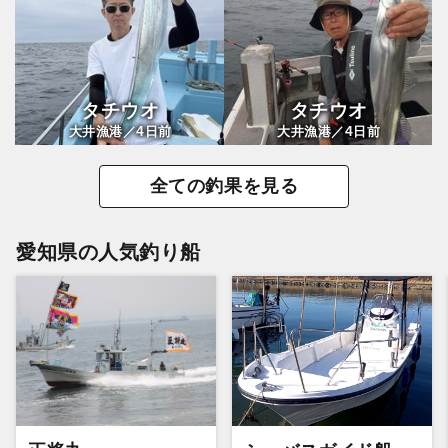
タチウオ
タチウオ
4
4
大井漁港／
日前
大井漁港／
日前
全ての釣果を見る
愛知県の人気釣り船