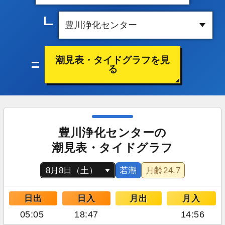
潮見表・タイドグラフを見
る
豊川浄化センターの
潮見表・タイドグラフ
若潮
月齢
24.7
日出
日入
月出
月入
05:05
18:47
14:56