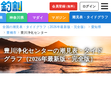
会員登録
ログイン
（無料）
潮見表・タイドグラフ
果
神奈川県
マダイ
マガジン
全国の潮見表・タイドグラフ（2026年最新版・完全版）
愛知県
豊橋市
豊川浄化センター
豊川浄化センターの潮見表
・タイド
グラフ（2026年最新版・完全版）