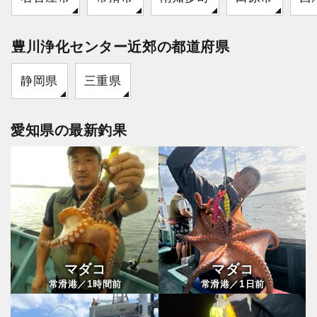
豊川浄化センター近郊の都道府県
静岡県
三重県
愛知県の最新釣果
マダコ
マダコ
1
1
常滑港／
時間前
常滑港／
日前