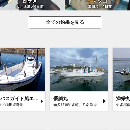
ヒラメ
マダコ
4
4
大井漁港／
日前
常滑港／
日前
全ての釣果を見る
シーバスガイド船エデン
優誠丸
満栄
市／鍋田避難港
知多郡南知多町／片名漁港
知多郡