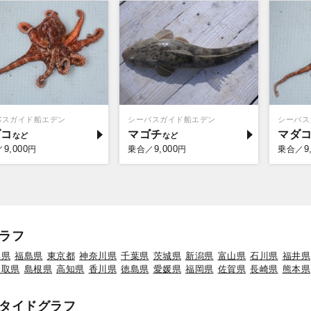
バスガイド船エデン
シーバスガイド船エデン
シーバス
ダコ
マゴチ
マダ
9,000
9,000
9
／
円
乗合／
円
乗合／
ラフ
形県
福島県
東京都
神奈川県
千葉県
茨城県
新潟県
富山県
石川県
福井県
鳥取県
島根県
高知県
香川県
徳島県
愛媛県
福岡県
佐賀県
長崎県
熊本県
タイドグラフ