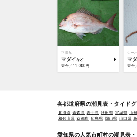
正将丸
シー
マダイ
マ
11,000
乗合／
円
乗合
各都道府県の潮見表・タイドグ
北海道
青森県
岩手県
秋田県
宮城県
山
和歌山県
京都府
広島県
岡山県
山口県
愛知県の人気市町村の潮見表・