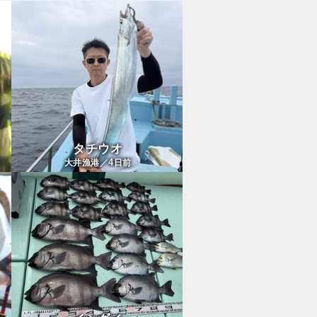
タチウオ
4
大井漁港／
日前