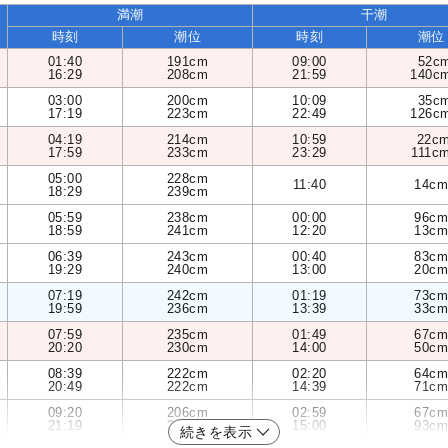
満潮
干潮
時刻
潮位
時刻
潮位
01:40
191cm
09:00
52c
16:29
208cm
21:59
140c
03:00
200cm
10:09
35c
17:19
223cm
22:49
126c
04:19
214cm
10:59
22c
17:59
233cm
23:29
111c
05:00
228cm
11:40
14cm
18:29
239cm
05:59
238cm
00:00
96cm
18:59
241cm
12:20
13cm
06:39
243cm
00:40
83cm
19:29
240cm
13:00
20cm
07:19
242cm
01:19
73cm
19:59
236cm
13:39
33cm
07:59
235cm
01:49
67cm
20:20
230cm
14:00
50cm
08:39
222cm
02:20
64cm
20:49
222cm
14:39
71cm
09:20
206cm
02:59
67cm
21:19
213cm
15:00
93cm
続きを表示