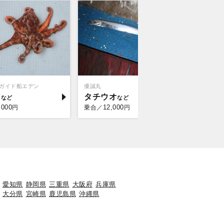
ガイド船エデン
優誠丸
満栄丸
コ
タチウオ
ショウ
,000
12,000
29,
円
乗合／
円
仕立／
愛知県
静岡県
三重県
大阪府
兵庫県
大分県
宮崎県
鹿児島県
沖縄県