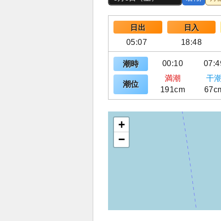
日出
日入
05:07
18:48
00:10
07:4
潮時
満潮
干
潮位
191cm
67c
+
−