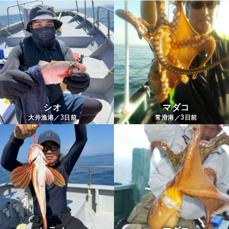
シオ
マダコ
3
3
大井漁港／
日前
常滑港／
日前