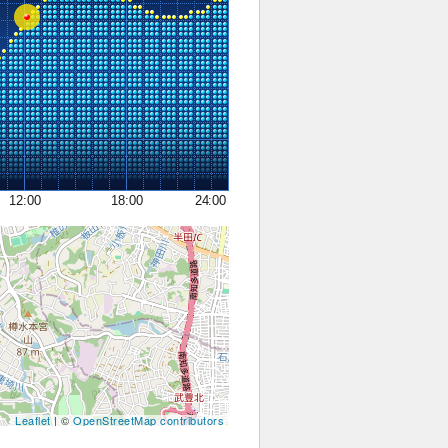
12:00
18:00
24:00
Leaflet
| ©
OpenStreetMap contributors