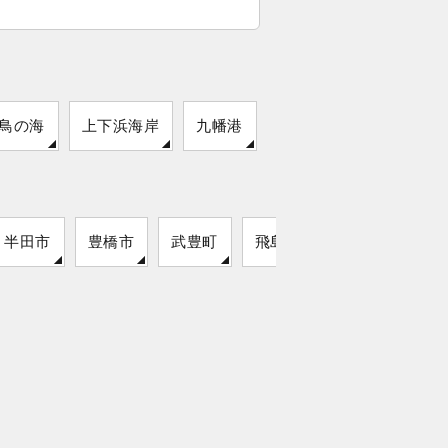
鳥の海
上下浜海岸
九幡港
半田市
豊橋市
武豊町
飛島村
弥富市
東