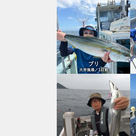
ブリ
1
大井漁港／
日前