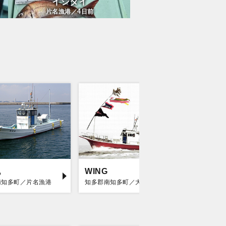
イシダイ
4
片名漁港／
日前
丸
WING
海王丸
南知多町／片名漁港
知多郡南知多町／大井漁港
知多郡南知