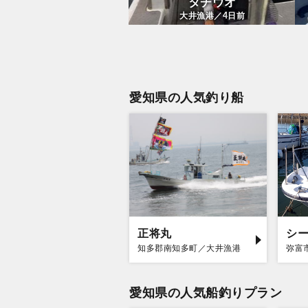
タチウオ
4
大井漁港／
日前
愛知県の人気釣り船
正将丸
知多郡南知多町／大井漁港
弥富
愛知県の人気船釣りプラン