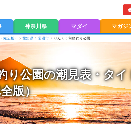
果
神奈川県
マダイ
マガジ
版・完全版）
愛知県
常滑市
りんくう前島釣り公園
釣り公園の潮見表
・タイ
完全版）