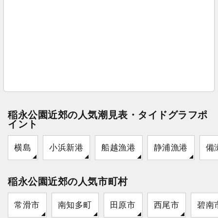
稲永公園近郊の人気潮見表・タイドグラフポ
イント
横島
小浜新港
船越漁港
静浦漁港
備
稲永公園近郊の人気市町村
常滑市
南知多町
田原市
西尾市
碧南