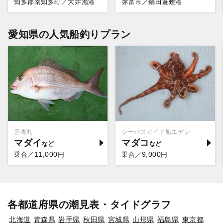
知多郡南知多町／大井漁港
弥富市／鍋田避難港
愛知県の人気船釣りプラン
正将丸
シーバスガイド船エデン
マダイ
マダコ
11,000
9,000
乗合／
円
乗合／
円
各都道府県の潮見表・タイドグラフ
北海道
青森県
岩手県
秋田県
宮城県
山形県
福島県
東京都