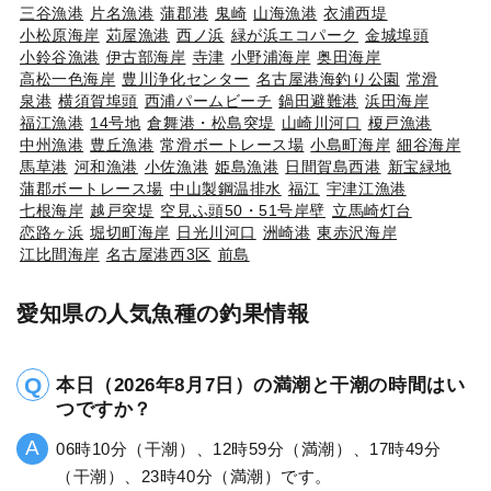
三谷漁港
片名漁港
蒲郡港
鬼崎
山海漁港
衣浦西堤
小松原海岸
苅屋漁港
西ノ浜
緑が浜エコパーク
金城埠頭
小鈴谷漁港
伊古部海岸
寺津
小野浦海岸
奥田海岸
高松一色海岸
豊川浄化センター
名古屋港海釣り公園
常滑
泉港
横須賀埠頭
西浦パームビーチ
鍋田避難港
浜田海岸
福江漁港
14号地
倉舞港・松島突堤
山崎川河口
榎戸漁港
中州漁港
豊丘漁港
常滑ボートレース場
小島町海岸
細谷海岸
馬草港
河和漁港
小佐漁港
姫島漁港
日間賀島西港
新宝緑地
蒲郡ボートレース場
中山製鋼温排水
福江
宇津江漁港
七根海岸
越戸突堤
空見ふ頭50・51号岸壁
立馬崎灯台
恋路ヶ浜
堀切町海岸
日光川河口
洲崎港
東赤沢海岸
江比間海岸
名古屋港西3区
前島
愛知県の人気魚種の釣果情報
本日（2026年8月7日）の満潮と干潮の時間はい
つですか？
06時10分（干潮）、12時59分（満潮）、17時49分
（干潮）、23時40分（満潮）です。