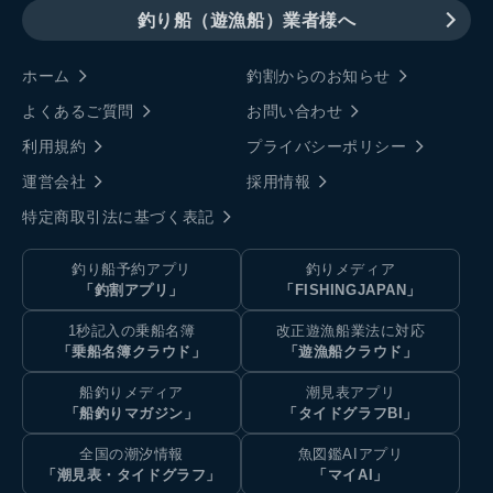
釣り船（遊漁船）業者様へ
ホーム
釣割からのお知らせ
よくあるご質問
お問い合わせ
利用規約
プライバシーポリシー
運営会社
採用情報
特定商取引法に基づく表記
釣り船予約アプリ
釣りメディア
「釣割アプリ」
「FISHINGJAPAN」
1秒記入の乗船名簿
改正遊漁船業法に対応
「乗船名簿クラウド」
「遊漁船クラウド」
船釣りメディア
潮見表アプリ
「船釣りマガジン」
「タイドグラフBI」
全国の潮汐情報
魚図鑑AIアプリ
「潮見表・タイドグラフ」
「マイAI」