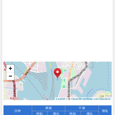
+
−
Leaflet
| ©
OpenStreetMap contributors
満潮
干潮
日時
潮名
時刻
潮位
時刻
潮位