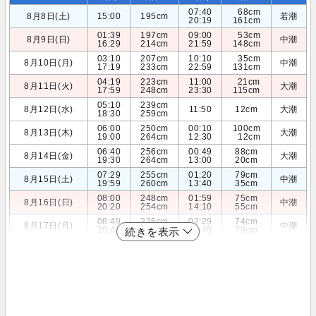
07:40
68cm
8月8日(土)
15:00
195cm
若潮
20:19
161cm
01:39
197cm
09:00
53cm
8月9日(日)
中潮
16:29
214cm
21:59
148cm
03:10
207cm
10:10
35cm
8月10日(月)
中潮
17:19
233cm
22:59
131cm
04:19
223cm
11:00
21cm
8月11日(火)
大潮
17:59
248cm
23:30
115cm
05:10
239cm
8月12日(水)
11:50
12cm
大潮
18:30
259cm
06:00
250cm
00:10
100cm
8月13日(木)
大潮
19:00
264cm
12:30
12cm
06:40
256cm
00:49
88cm
8月14日(金)
大潮
19:30
264cm
13:00
20cm
07:29
255cm
01:20
79cm
8月15日(土)
中潮
19:59
260cm
13:40
35cm
08:00
248cm
01:59
75cm
8月16日(日)
中潮
20:20
254cm
14:10
55cm
08:49
235cm
02:29
74cm
8月17日(月)
中潮
20:40
244cm
14:40
79cm
続きを表示