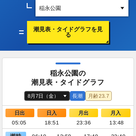
潮見表・タイドグラフを見
る
稲永公園の
潮見表・タイドグラフ
長潮
月齢
23.7
日出
日入
月出
月入
05:05
18:51
23:36
13:48