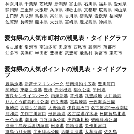
神奈川県
千葉県
茨城県
新潟県
富山県
石川県
福井県
愛知県
静岡県
三重県
大阪府
兵庫県
和歌山県
京都府
広島県
岡山県
山口県
鳥取県
島根県
高知県
香川県
徳島県
愛媛県
福岡県
佐賀県
長崎県
熊本県
大分県
宮崎県
鹿児島県
沖縄県
愛知県の人気市町村の潮見表・タイドグラフ
名古屋市
常滑市
南知多町
田原市
西尾市
碧南市
蒲郡市
知多市
美浜町
半田市
豊橋市
武豊町
飛島村
弥富市
東海市
愛知県の人気ポイントの潮見表・タイドグラ
フ
豊浜漁港
新舞子マリンパーク
碧南海釣り広場
豊川河口
師崎港
東幡豆漁港
豊橋
赤羽根港
稲永公園
半田港
吉良サンライズパーク
内海新港
常滑港
武豊緑地
大井漁港
りんくう前島釣り公園
伊良湖港
冨具崎港
一色海浜公園
亀崎港
西浦クジ漁港
大野漁港
伊良湖石門
名古屋港9号地南堤
河和港
矢作古川河口
形原漁港
名古屋港貯木場
日間賀島北港
一色漁港
潮見橋
白谷海浜公園
庄内新川橋
碧南緑地公園
渥美半島表浜堀切海岸
田原港
知柄漁港
矢作川河口
篠島つり天国
半田緑地公園
西幡豆漁港
大草海岸
佐久島