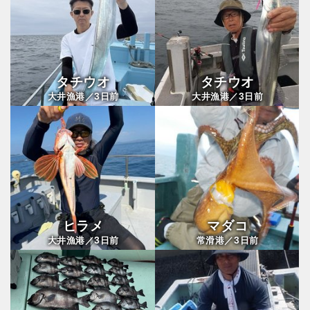
タチウオ
タチウオ
3
3
大井漁港／
日前
大井漁港／
日前
ヒラメ
マダコ
3
3
大井漁港／
日前
常滑港／
日前