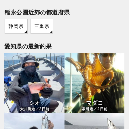
稲永公園近郊の都道府県
静岡県
三重県
愛知県の最新釣果
シオ
マダコ
2
2
大井漁港／
日前
常滑港／
日前