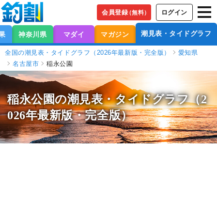
会員登録
ログイン
（無料）
潮見表・タイドグラフ
果
神奈川県
マダイ
マガジン
全国の潮見表・タイドグラフ（2026年最新版・完全版）
愛知県
名古屋市
稲永公園
稲永公園の潮見表
・タイドグラフ（2
026年最新版・完全版）