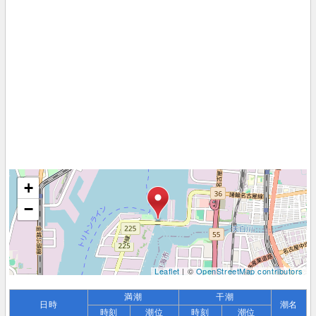
+
−
Leaflet
| ©
OpenStreetMap contributors
満潮
干潮
日時
潮名
時刻
潮位
時刻
潮位