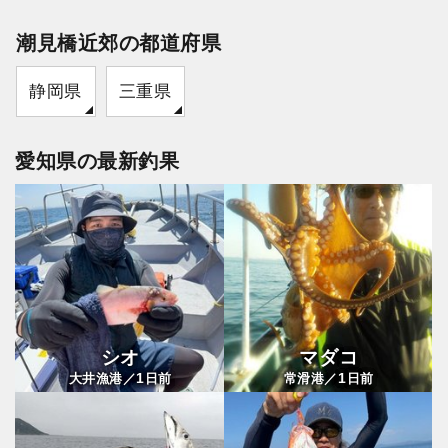
潮見橋近郊の都道府県
静岡県
三重県
愛知県の最新釣果
シオ
マダコ
1
1
大井漁港／
日前
常滑港／
日前