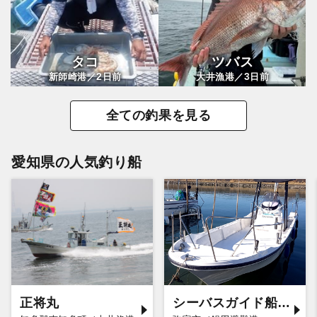
タコ
ツバス
2
3
新師崎港／
日前
大井漁港／
日前
全ての釣果を見る
愛知県の人気釣り船
正将丸
シーバスガイド船エデン