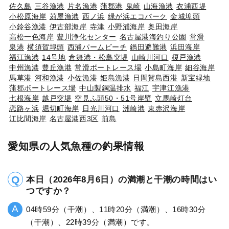
佐久島
三谷漁港
片名漁港
蒲郡港
鬼崎
山海漁港
衣浦西堤
小松原海岸
苅屋漁港
西ノ浜
緑が浜エコパーク
金城埠頭
小鈴谷漁港
伊古部海岸
寺津
小野浦海岸
奥田海岸
高松一色海岸
豊川浄化センター
名古屋港海釣り公園
常滑
泉港
横須賀埠頭
西浦パームビーチ
鍋田避難港
浜田海岸
福江漁港
14号地
倉舞港・松島突堤
山崎川河口
榎戸漁港
中州漁港
豊丘漁港
常滑ボートレース場
小島町海岸
細谷海岸
馬草港
河和漁港
小佐漁港
姫島漁港
日間賀島西港
新宝緑地
蒲郡ボートレース場
中山製鋼温排水
福江
宇津江漁港
七根海岸
越戸突堤
空見ふ頭50・51号岸壁
立馬崎灯台
恋路ヶ浜
堀切町海岸
日光川河口
洲崎港
東赤沢海岸
江比間海岸
名古屋港西3区
前島
愛知県の人気魚種の釣果情報
本日（2026年8月6日）の満潮と干潮の時間はい
つですか？
04時59分（干潮）、11時20分（満潮）、16時30分
（干潮）、22時39分（満潮）です。