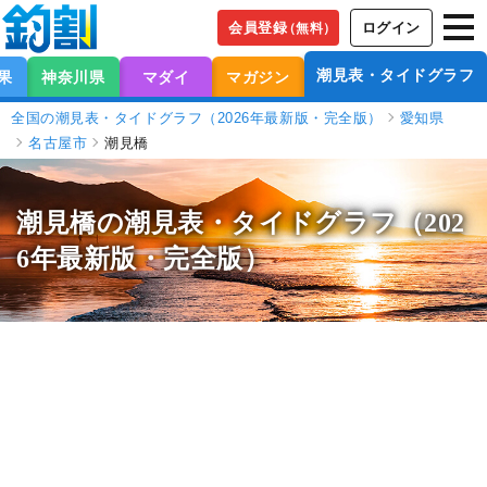
会員登録
ログイン
（無料）
潮見表・タイドグラフ
果
神奈川県
マダイ
マガジン
全国の潮見表・タイドグラフ（2026年最新版・完全版）
愛知県
名古屋市
潮見橋
潮見橋の潮見表
・タイドグラフ（202
6年最新版・完全版）