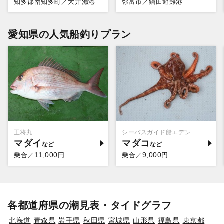
知多郡南知多町／大井漁港
弥富市／鍋田避難港
愛知県の人気船釣りプラン
正将丸
シーバスガイド船エデン
マダイ
マダコ
11,000
9,000
乗合／
円
乗合／
円
各都道府県の潮見表・タイドグラフ
北海道
青森県
岩手県
秋田県
宮城県
山形県
福島県
東京都