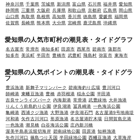
神奈川県
千葉県
茨城県
新潟県
富山県
石川県
福井県
愛知県
静岡県
三重県
大阪府
兵庫県
和歌山県
京都府
広島県
岡山県
山口県
鳥取県
島根県
高知県
香川県
徳島県
愛媛県
福岡県
佐賀県
長崎県
熊本県
大分県
宮崎県
鹿児島県
沖縄県
愛知県の人気市町村の潮見表・タイドグラフ
名古屋市
常滑市
南知多町
田原市
西尾市
碧南市
蒲郡市
知多市
美浜町
半田市
豊橋市
武豊町
飛島村
弥富市
東海市
愛知県の人気ポイントの潮見表・タイドグラ
フ
豊浜漁港
新舞子マリンパーク
碧南海釣り広場
豊川河口
師崎港
東幡豆漁港
豊橋
赤羽根港
稲永公園
半田港
吉良サンライズパーク
内海新港
常滑港
武豊緑地
大井漁港
りんくう前島釣り公園
伊良湖港
冨具崎港
一色海浜公園
亀崎港
西浦クジ漁港
大野漁港
伊良湖石門
名古屋港9号地南堤
河和港
矢作古川河口
形原漁港
名古屋港貯木場
日間賀島北港
一色漁港
潮見橋
白谷海浜公園
庄内新川橋
渥美半島表浜堀切海岸
碧南緑地公園
田原港
知柄漁港
矢作川河口
篠島つり天国
半田緑地公園
西幡豆漁港
大草海岸