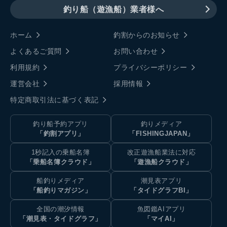
釣り船（遊漁船）業者様へ
ホーム
釣割からのお知らせ
よくあるご質問
お問い合わせ
利用規約
プライバシーポリシー
運営会社
採用情報
特定商取引法に基づく表記
釣り船予約アプリ
釣りメディア
「釣割アプリ」
「FISHINGJAPAN」
1秒記入の乗船名簿
改正遊漁船業法に対応
「乗船名簿クラウド」
「遊漁船クラウド」
船釣りメディア
潮見表アプリ
「船釣りマガジン」
「タイドグラフBI」
全国の潮汐情報
魚図鑑AIアプリ
「潮見表・タイドグラフ」
「マイAI」