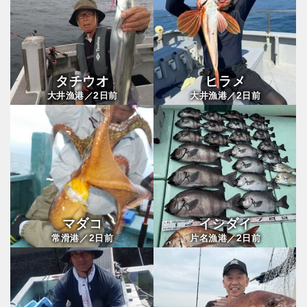
タチウオ
ヒラメ
2
2
大井漁港／
日前
大井漁港／
日前
マダコ
イシダイ
2
2
常滑港／
日前
片名漁港／
日前