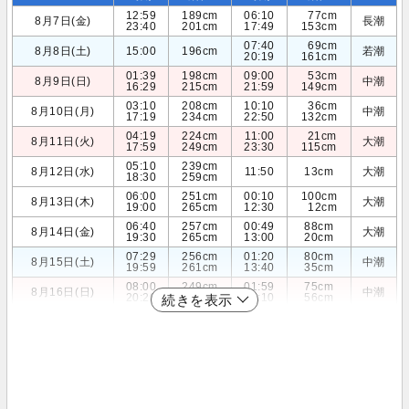
12:59
189cm
06:10
77cm
8月7日(金)
長潮
23:40
201cm
17:49
153cm
07:40
69cm
8月8日(土)
15:00
196cm
若潮
20:19
161cm
01:39
198cm
09:00
53cm
8月9日(日)
中潮
16:29
215cm
21:59
149cm
03:10
208cm
10:10
36cm
8月10日(月)
中潮
17:19
234cm
22:50
132cm
04:19
224cm
11:00
21cm
8月11日(火)
大潮
17:59
249cm
23:30
115cm
05:10
239cm
8月12日(水)
11:50
13cm
大潮
18:30
259cm
06:00
251cm
00:10
100cm
8月13日(木)
大潮
19:00
265cm
12:30
12cm
06:40
257cm
00:49
88cm
8月14日(金)
大潮
19:30
265cm
13:00
20cm
07:29
256cm
01:20
80cm
8月15日(土)
中潮
19:59
261cm
13:40
35cm
08:00
249cm
01:59
75cm
8月16日(日)
中潮
20:20
254cm
14:10
56cm
続きを表示