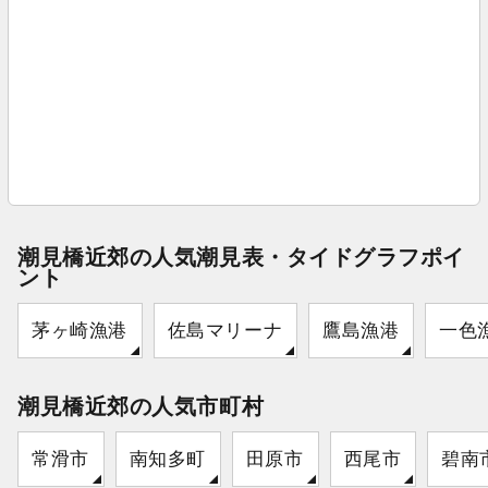
潮見橋近郊の人気潮見表・タイドグラフポイ
ント
茅ヶ崎漁港
佐島マリーナ
鷹島漁港
一色
潮見橋近郊の人気市町村
常滑市
南知多町
田原市
西尾市
碧南