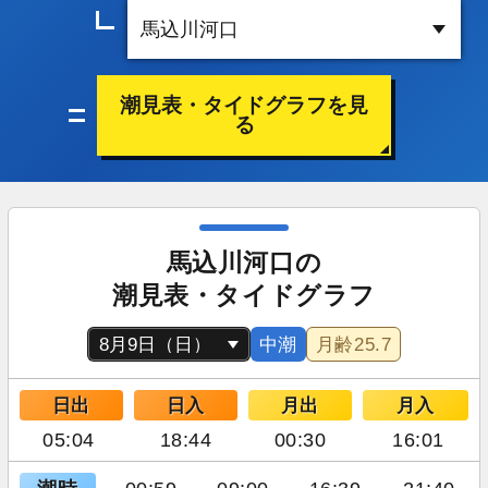
潮見表・タイドグラフを見
る
馬込川河口の
潮見表・タイドグラフ
中潮
月齢
25.7
日出
日入
月出
月入
05:04
18:44
00:30
16:01