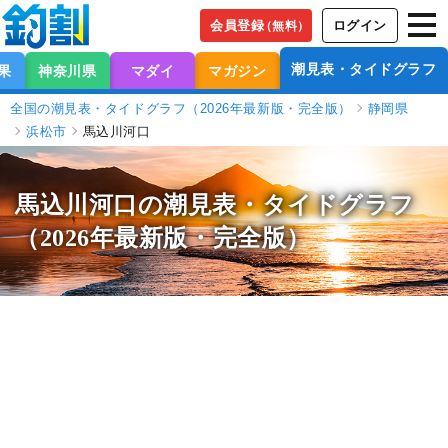
会員登録
ログイン
（無料）
潮見表・タイドグラフ
果
神奈川県
マダイ
マガジン
全国の潮見表・タイドグラフ（2026年最新版・完全版）
静岡県
浜松市
馬込川河口
馬込川河口の潮見表
・タイドグラフ
（2026年最新版・完全版）