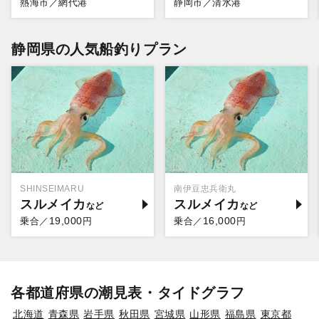
熱海市／網代港
静岡市／清水港
静岡県の人気船釣りプラン
SHINSEIMARU
南伊豆忠兵衛丸
スルメイカ
スルメイカ
19,000
16,000
乗合／
円
乗合／
円
各都道府県の潮見表・タイドグラフ
北海道
青森県
岩手県
秋田県
宮城県
山形県
福島県
東京都