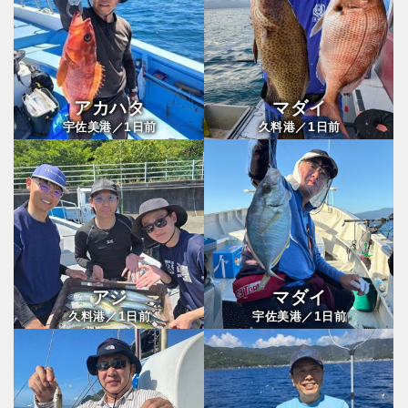
アカハタ
マダイ
1
1
宇佐美港／
日前
久料港／
日前
アジ
マダイ
1
1
久料港／
日前
宇佐美港／
日前