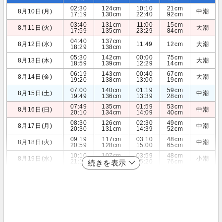
02:30
124cm
10:10
21cm
8月10日(月)
中潮
17:19
130cm
22:40
92cm
03:40
131cm
11:00
15cm
8月11日(火)
大潮
17:59
135cm
23:29
84cm
04:40
137cm
8月12日(水)
11:49
12cm
大潮
18:29
138cm
05:30
142cm
00:00
75cm
8月13日(木)
大潮
18:59
139cm
12:29
14cm
06:19
143cm
00:40
67cm
8月14日(金)
大潮
19:20
138cm
13:00
19cm
07:00
140cm
01:19
59cm
8月15日(土)
中潮
19:49
136cm
13:39
28cm
07:49
135cm
01:59
53cm
8月16日(日)
中潮
20:10
134cm
14:09
40cm
08:30
126cm
02:30
49cm
8月17日(月)
中潮
20:30
131cm
14:39
52cm
09:19
117cm
03:10
48cm
8月18日(火)
中潮
20:59
128cm
15:00
65cm
10:10
107cm
03:59
48cm
8月19日(水)
小潮
21:19
124cm
15:20
76cm
続きを表示