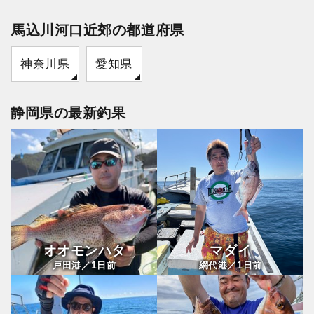
馬込川河口近郊の都道府県
神奈川県
愛知県
静岡県の最新釣果
オオモンハタ
マダイ
1
1
戸田港／
日前
網代港／
日前