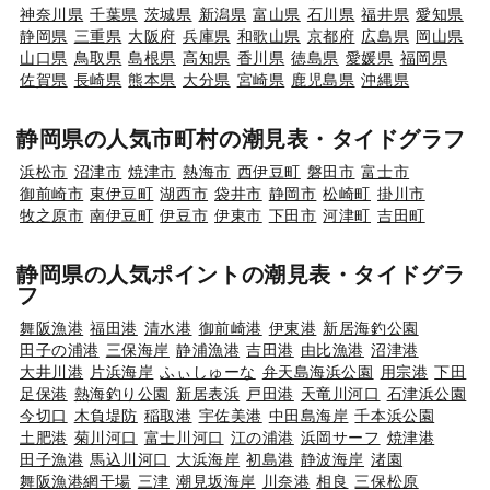
神奈川県
千葉県
茨城県
新潟県
富山県
石川県
福井県
愛知県
静岡県
三重県
大阪府
兵庫県
和歌山県
京都府
広島県
岡山県
山口県
鳥取県
島根県
高知県
香川県
徳島県
愛媛県
福岡県
佐賀県
長崎県
熊本県
大分県
宮崎県
鹿児島県
沖縄県
静岡県の人気市町村の潮見表・タイドグラフ
浜松市
沼津市
焼津市
熱海市
西伊豆町
磐田市
富士市
御前崎市
東伊豆町
湖西市
袋井市
静岡市
松崎町
掛川市
牧之原市
南伊豆町
伊豆市
伊東市
下田市
河津町
吉田町
静岡県の人気ポイントの潮見表・タイドグラ
フ
舞阪漁港
福田港
清水港
御前崎港
伊東港
新居海釣公園
田子の浦港
三保海岸
静浦漁港
吉田港
由比漁港
沼津港
大井川港
片浜海岸
ふぃしゅーな
弁天島海浜公園
用宗港
下田
足保港
熱海釣り公園
新居表浜
戸田港
天竜川河口
石津浜公園
今切口
木負堤防
稲取港
宇佐美港
中田島海岸
千本浜公園
土肥港
菊川河口
富士川河口
江の浦港
浜岡サーフ
焼津港
田子漁港
馬込川河口
大浜海岸
初島港
静波海岸
渚園
舞阪漁港網干場
三津
潮見坂海岸
川奈港
相良
三保松原