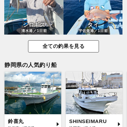
シロギス
タイ
1
1
清水港／
日前
宇佐美港／
日前
全ての釣果を見る
静岡県の人気釣り船
鈴喜丸
SHINSEIMARU