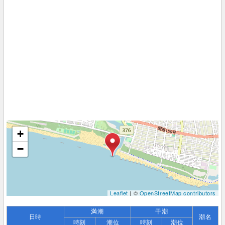
+
−
Leaflet
| ©
OpenStreetMap contributors
満潮
干潮
日時
潮名
時刻
潮位
時刻
潮位