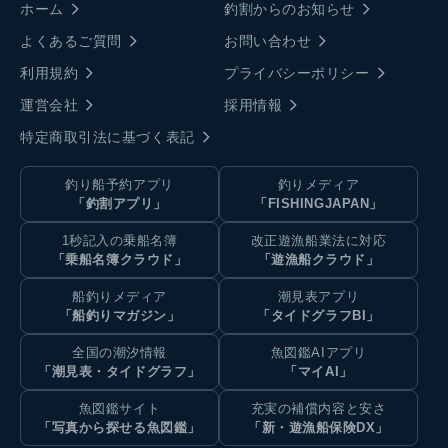
ホーム
釣割からのお知らせ
よくあるご質問
お問い合わせ
利用規約
プライバシーポリシー
運営会社
採用情報
特定商取引法に基づく表記
釣り船予約アプリ
釣りメディア
「釣割アプリ」
「FISHINGJAPAN」
1秒記入の乗船名簿
改正遊漁船業法に対応
「乗船名簿クラウド」
「遊漁船クラウド」
船釣りメディア
潮見表アプリ
「船釣りマガジン」
「タイドグラフBI」
全国の潮汐情報
魚図鑑AIアプリ
「潮見表・タイドグラフ」
「マイAI」
魚図鑑サイト
充実の補償内容と安さ
「写真から探せる魚図鑑」
「新・遊漁船保険DX」