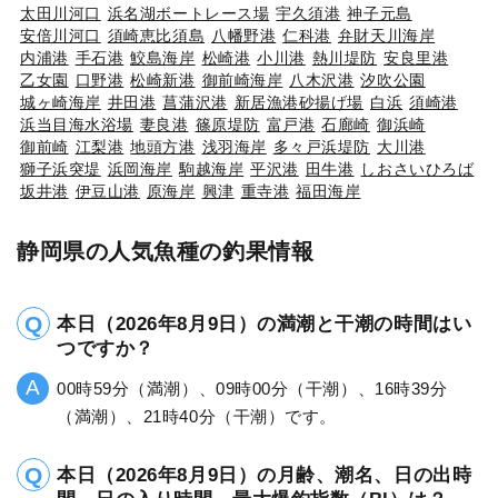
太田川河口
浜名湖ボートレース場
宇久須港
神子元島
安倍川河口
須崎恵比須島
八幡野港
仁科港
弁財天川海岸
内浦港
手石港
鮫島海岸
松崎港
小川港
熱川堤防
安良里港
乙女園
口野港
松崎新港
御前崎海岸
八木沢港
汐吹公園
城ヶ崎海岸
井田港
菖蒲沢港
新居漁港砂揚げ場
白浜
須崎港
浜当目海水浴場
妻良港
篠原堤防
富戸港
石廊崎
御浜崎
御前崎
江梨港
地頭方港
浅羽海岸
多々戸浜堤防
大川港
獅子浜突堤
浜岡海岸
駒越海岸
平沢港
田牛港
しおさいひろば
坂井港
伊豆山港
原海岸
興津
重寺港
福田海岸
静岡県の人気魚種の釣果情報
本日（2026年8月9日）の満潮と干潮の時間はい
つですか？
00時59分（満潮）、09時00分（干潮）、16時39分
（満潮）、21時40分（干潮）です。
本日（2026年8月9日）の月齢、潮名、日の出時