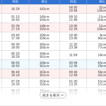
時刻
潮位
時刻
潮位
08:00
32c
16:29
142cm
20:59
126c
01:10
140cm
09:10
21c
16:50
150cm
21:49
116c
02:39
148cm
10:00
12c
17:19
155cm
22:29
104c
03:40
158cm
10:40
9cm
17:39
159cm
23:00
90cm
04:30
165cm
11:20
11cm
18:00
160cm
23:39
77cm
05:20
169cm
11:59
18cm
18:29
161cm
06:00
168cm
00:09
65cm
18:50
161cm
12:30
29cm
06:40
163cm
00:40
56cm
19:19
161cm
12:59
42cm
07:29
153cm
01:20
51cm
19:39
159cm
13:20
57cm
08:10
141cm
02:00
50cm
19:59
156cm
13:49
73cm
続きを表示