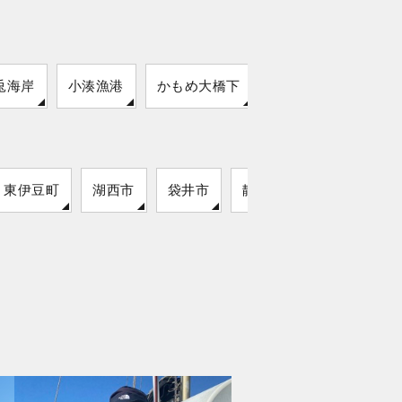
兎海岸
小湊漁港
かもめ大橋下
古茂江港
東伊豆町
湖西市
袋井市
静岡市
松崎町