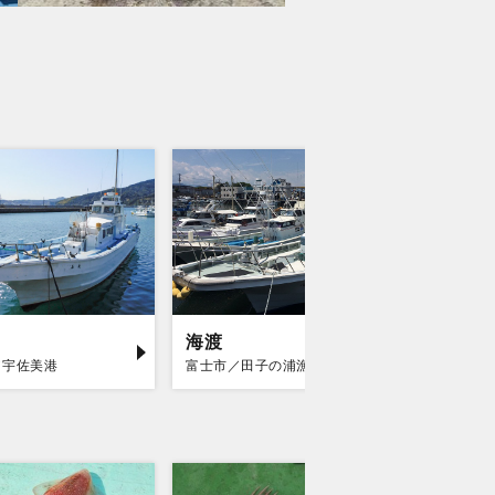
海渡
南伊豆
／宇佐美港
富士市／田子の浦漁港
賀茂郡南伊