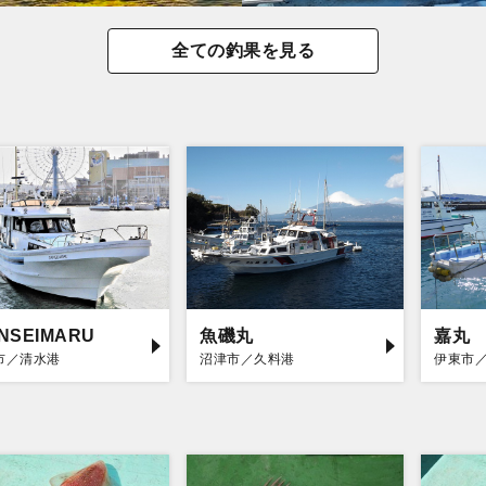
全ての釣果を見る
INSEIMARU
魚磯丸
嘉丸
市／清水港
沼津市／久料港
伊東市