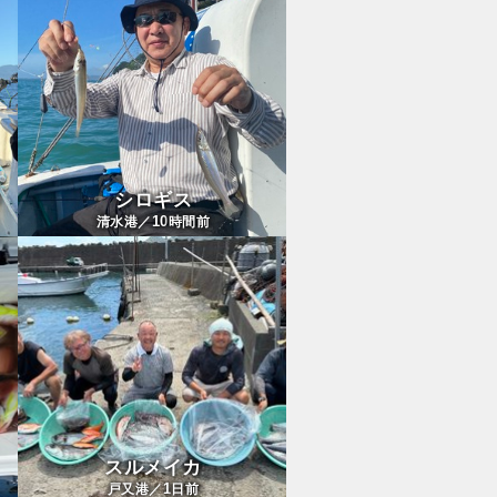
シロギス
10
清水港／
時間前
スルメイカ
1
戸又港／
日前