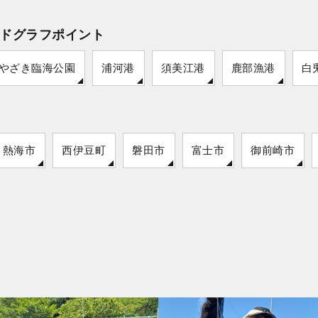
ドグラフポイント
やざき臨海公園
浦河港
須美江港
鹿部漁港
白
熱海市
西伊豆町
磐田市
富士市
御前崎市