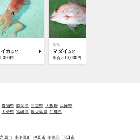
嘉丸
鈴喜丸
メイカ
マダイ
クロム
9,000
10,000
13,
円
乗合／
円
乗合／
愛知県
静岡県
三重県
大阪府
兵庫県
大分県
宮崎県
鹿児島県
沖縄県
之原市
南伊豆町
伊豆市
伊東市
下田市