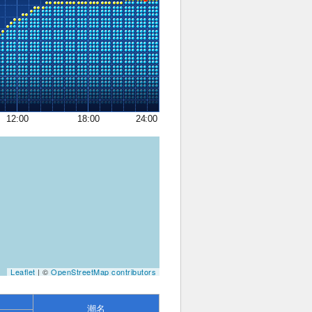
12:00
18:00
24:00
Leaflet
| ©
OpenStreetMap contributors
潮名