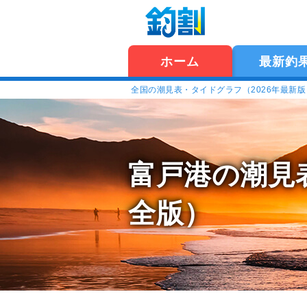
ホーム
最新釣
全国の潮見表・タイドグラフ（2026年最新
富戸港の潮見
全版）