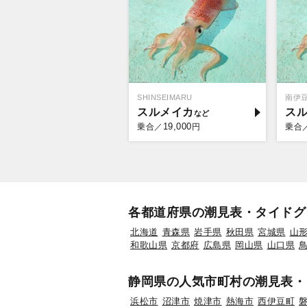
SHINSEIMARU
南伊
スルメイカ
ス
19,000
乗合／
円
乗合
各都道府県の潮見表・タイドグ
北海道
青森県
岩手県
秋田県
宮城県
山
和歌山県
京都府
広島県
岡山県
山口県
静岡県の人気市町村の潮見表・
浜松市
沼津市
焼津市
熱海市
西伊豆町