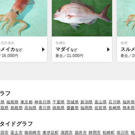
豆忠兵衛丸
魚磯丸
海渡
ルメイカ
マダイ
スル
16,000
11,000
1
／
円
乗合／
円
乗合／
ラフ
形県
福島県
東京都
神奈川県
千葉県
茨城県
新潟県
富山県
石川県
福井県
鳥取県
島根県
高知県
香川県
徳島県
愛媛県
福岡県
佐賀県
長崎県
熊本県
タイドグラフ
磐田市
富士市
御前崎市
東伊豆町
湖西市
袋井市
静岡市
松崎町
掛川市
牧