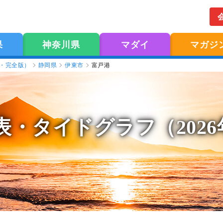
果
神奈川県
マダイ
マガジ
版・完全版）
静岡県
伊東市
富戸港
表
・タイドグラフ（202