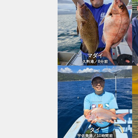
マダイ
8
久料港／
分前
タイ
10
宇佐美港／
時間前