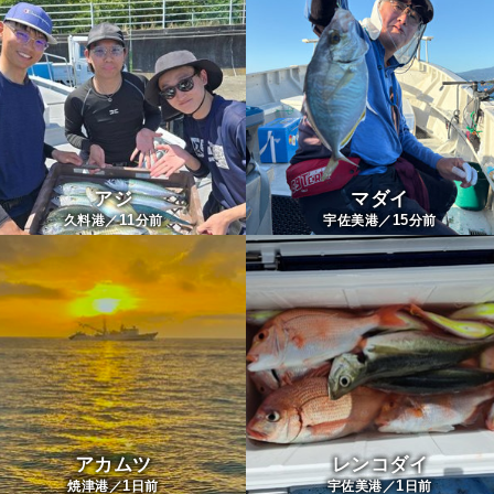
アジ
マダイ
11
15
久料港／
分前
宇佐美港／
分前
アカムツ
レンコダイ
1
1
焼津港／
日前
宇佐美港／
日前