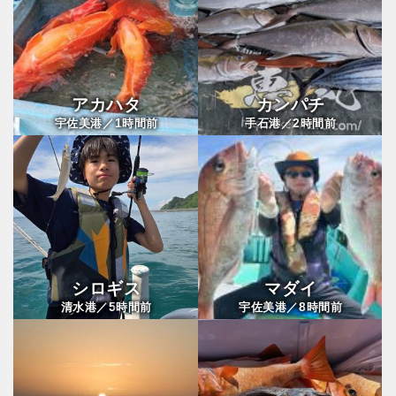
アカハタ
カンパチ
1
2
宇佐美港／
時間前
手石港／
時間前
シロギス
マダイ
5
8
清水港／
時間前
宇佐美港／
時間前