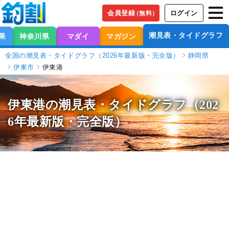
会員登録
ログイン
（無料）
潮見表・タイドグラフ
果
神奈川県
マダイ
マガジン
全国の潮見表・タイドグラフ（2026年最新版・完全版）
静岡県
伊東市
伊東港
伊東港の潮見表
・タイドグラフ（202
6年最新版・完全版）