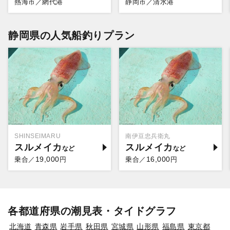
熱海市／網代港
静岡市／清水港
静岡県の人気船釣りプラン
SHINSEIMARU
南伊豆忠兵衛丸
スルメイカ
スルメイカ
19,000
16,000
乗合／
円
乗合／
円
各都道府県の潮見表・タイドグラフ
北海道
青森県
岩手県
秋田県
宮城県
山形県
福島県
東京都