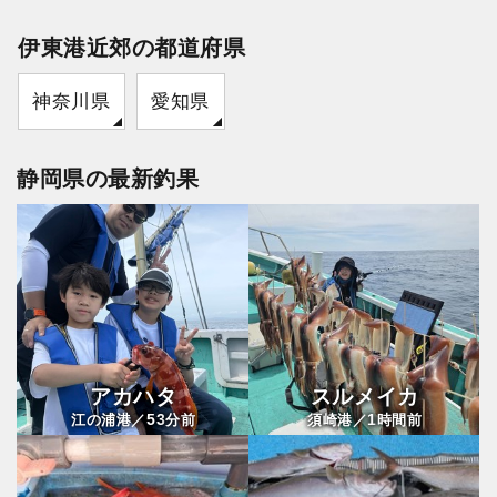
伊東港近郊の都道府県
神奈川県
愛知県
静岡県の最新釣果
アカハタ
スルメイカ
53
1
江の浦港／
分前
須崎港／
時間前