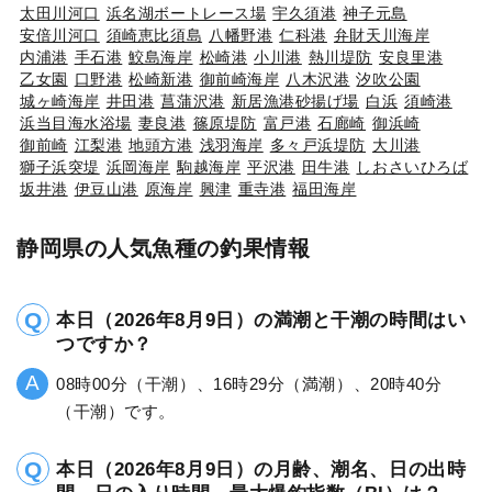
太田川河口
浜名湖ボートレース場
宇久須港
神子元島
安倍川河口
須崎恵比須島
八幡野港
仁科港
弁財天川海岸
内浦港
手石港
鮫島海岸
松崎港
小川港
熱川堤防
安良里港
乙女園
口野港
松崎新港
御前崎海岸
八木沢港
汐吹公園
城ヶ崎海岸
井田港
菖蒲沢港
新居漁港砂揚げ場
白浜
須崎港
浜当目海水浴場
妻良港
篠原堤防
富戸港
石廊崎
御浜崎
御前崎
江梨港
地頭方港
浅羽海岸
多々戸浜堤防
大川港
獅子浜突堤
浜岡海岸
駒越海岸
平沢港
田牛港
しおさいひろば
坂井港
伊豆山港
原海岸
興津
重寺港
福田海岸
静岡県の人気魚種の釣果情報
本日（2026年8月9日）の満潮と干潮の時間はい
つですか？
08時00分（干潮）、16時29分（満潮）、20時40分
（干潮）です。
本日（2026年8月9日）の月齢、潮名、日の出時