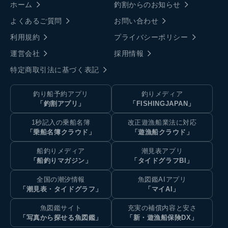
ホーム
釣割からのお知らせ
よくあるご質問
お問い合わせ
利用規約
プライバシーポリシー
運営会社
採用情報
特定商取引法に基づく表記
釣り船予約アプリ
釣りメディア
「釣割アプリ」
「FISHINGJAPAN」
1秒記入の乗船名簿
改正遊漁船業法に対応
「乗船名簿クラウド」
「遊漁船クラウド」
船釣りメディア
潮見表アプリ
「船釣りマガジン」
「タイドグラフBI」
全国の潮汐情報
魚図鑑AIアプリ
「潮見表・タイドグラフ」
「マイAI」
魚図鑑サイト
充実の補償内容と安さ
「写真から探せる魚図鑑」
「新・遊漁船保険DX」