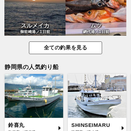
スルメイカ
ムツ
1
1
御前崎港／
日前
網代港／
日前
全ての釣果を見る
静岡県の人気釣り船
鈴喜丸
SHINSEIMARU