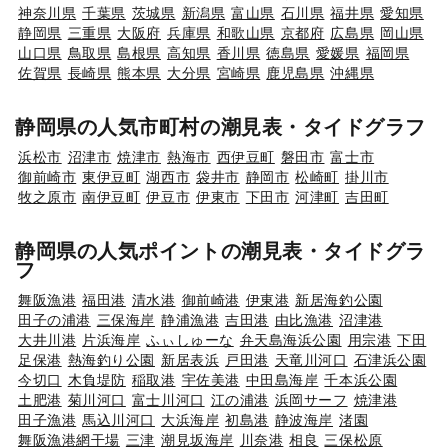
神奈川県
千葉県
茨城県
新潟県
富山県
石川県
福井県
愛知県
静岡県
三重県
大阪府
兵庫県
和歌山県
京都府
広島県
岡山県
山口県
鳥取県
島根県
高知県
香川県
徳島県
愛媛県
福岡県
佐賀県
長崎県
熊本県
大分県
宮崎県
鹿児島県
沖縄県
静岡県の人気市町村の潮見表・タイドグラフ
浜松市
沼津市
焼津市
熱海市
西伊豆町
磐田市
富士市
御前崎市
東伊豆町
湖西市
袋井市
静岡市
松崎町
掛川市
牧之原市
南伊豆町
伊豆市
伊東市
下田市
河津町
吉田町
静岡県の人気ポイントの潮見表・タイドグラ
フ
舞阪漁港
福田港
清水港
御前崎港
伊東港
新居海釣公園
田子の浦港
三保海岸
静浦漁港
吉田港
由比漁港
沼津港
大井川港
片浜海岸
ふぃしゅーな
弁天島海浜公園
用宗港
下田
足保港
熱海釣り公園
新居表浜
戸田港
天竜川河口
石津浜公園
今切口
木負堤防
稲取港
宇佐美港
中田島海岸
千本浜公園
土肥港
菊川河口
富士川河口
江の浦港
浜岡サーフ
焼津港
田子漁港
馬込川河口
大浜海岸
初島港
静波海岸
渚園
舞阪漁港網干場
三津
潮見坂海岸
川奈港
相良
三保松原