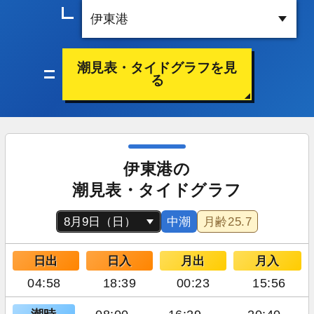
潮見表・タイドグラフを見
る
伊東港の
潮見表・タイドグラフ
中潮
月齢
25.7
日出
日入
月出
月入
04:58
18:39
00:23
15:56