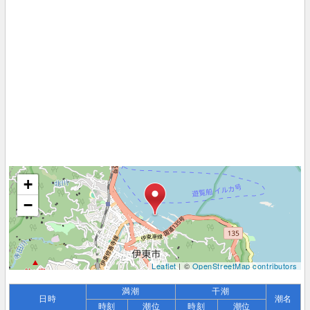
+
−
Leaflet
| ©
OpenStreetMap contributors
満潮
干潮
日時
潮名
時刻
潮位
時刻
潮位