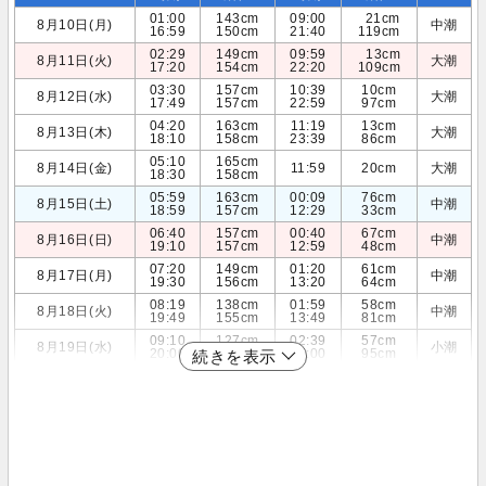
01:00
143cm
09:00
21cm
8月10日(月)
中潮
16:59
150cm
21:40
119cm
02:29
149cm
09:59
13cm
8月11日(火)
大潮
17:20
154cm
22:20
109cm
03:30
157cm
10:39
10cm
8月12日(水)
大潮
17:49
157cm
22:59
97cm
04:20
163cm
11:19
13cm
8月13日(木)
大潮
18:10
158cm
23:39
86cm
05:10
165cm
8月14日(金)
11:59
20cm
大潮
18:30
158cm
05:59
163cm
00:09
76cm
8月15日(土)
中潮
18:59
157cm
12:29
33cm
06:40
157cm
00:40
67cm
8月16日(日)
中潮
19:10
157cm
12:59
48cm
07:20
149cm
01:20
61cm
8月17日(月)
中潮
19:30
156cm
13:20
64cm
08:19
138cm
01:59
58cm
8月18日(火)
中潮
19:49
155cm
13:49
81cm
09:10
127cm
02:39
57cm
8月19日(水)
小潮
20:00
152cm
14:00
95cm
続きを表示