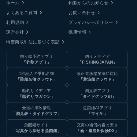
ホーム
釣割からのお知らせ
よくあるご質問
お問い合わせ
利用規約
プライバシーポリシー
運営会社
採用情報
特定商取引法に基づく表記
釣り船予約アプリ
釣りメディア
「釣割アプリ」
「FISHINGJAPAN」
1秒記入の乗船名簿
改正遊漁船業法に対応
「乗船名簿クラウド」
「遊漁船クラウド」
船釣りメディア
潮見表アプリ
「船釣りマガジン」
「タイドグラフBI」
全国の潮汐情報
魚図鑑AIアプリ
「潮見表・タイドグラフ」
「マイAI」
魚図鑑サイト
充実の補償内容と安さ
「写真から探せる魚図鑑」
「新・遊漁船保険DX」