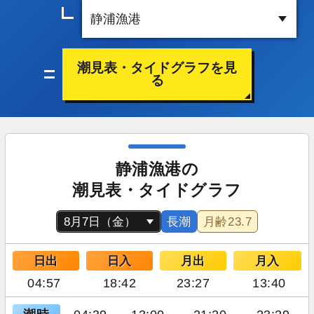
潮見表・タイドグラフを見
る
静浦漁港の
潮見表・タイドグラフ
長潮
月齢
23.7
日出
日入
月出
月入
04:57
18:42
23:27
13:40