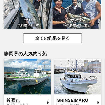
ブリ
マダイ
2
2
久料港／
日前
久料港／
日前
全ての釣果を見る
静岡県の人気釣り船
鈴喜丸
SHINSEIMARU