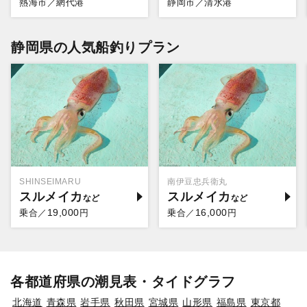
熱海市／網代港
静岡市／清水港
静岡県の人気船釣りプラン
SHINSEIMARU
南伊豆忠兵衛丸
スルメイカ
スルメイカ
19,000
16,000
乗合／
円
乗合／
円
各都道府県の潮見表・タイドグラフ
北海道
青森県
岩手県
秋田県
宮城県
山形県
福島県
東京都