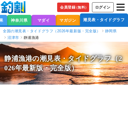
会員登録
ログイン
（無料）
潮見表・タイドグラフ
果
神奈川県
マダイ
マガジン
全国の潮見表・タイドグラフ（2026年最新版・完全版）
静岡県
沼津市
静浦漁港
静浦漁港の潮見表
・タイドグラフ（2
026年最新版・完全版）