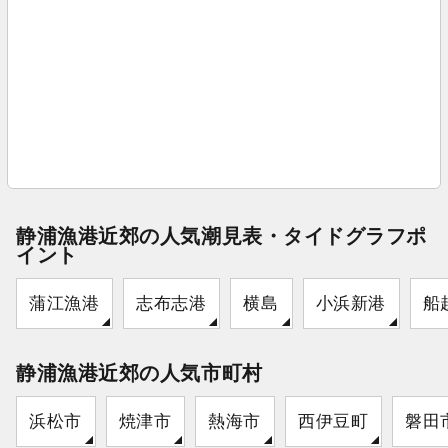
静浦漁港近郊の人気潮見表・タイドグラフポ
イント
蒲江漁港
志布志港
横島
小浜新港
船
静浦漁港近郊の人気市町村
浜松市
焼津市
熱海市
西伊豆町
磐田