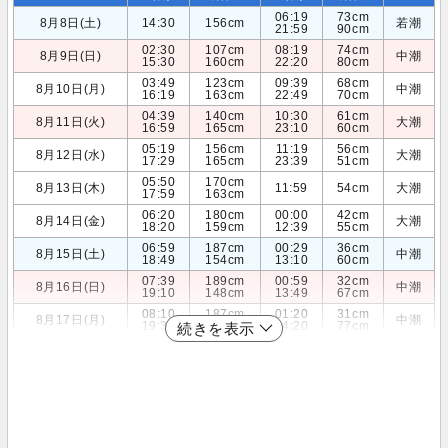
06:19
73cm
8月8日(土)
14:30
156cm
若潮
21:59
90cm
02:30
107cm
08:19
74cm
8月9日(日)
中潮
15:30
160cm
22:20
80cm
03:49
123cm
09:39
68cm
8月10日(月)
中潮
16:19
163cm
22:49
70cm
04:39
140cm
10:30
61cm
8月11日(火)
大潮
16:59
165cm
23:10
60cm
05:19
156cm
11:19
56cm
8月12日(水)
大潮
17:29
165cm
23:39
51cm
05:50
170cm
8月13日(木)
11:59
54cm
大潮
17:59
163cm
06:20
180cm
00:00
42cm
8月14日(金)
大潮
18:20
159cm
12:39
55cm
06:59
187cm
00:29
36cm
8月15日(土)
中潮
18:49
154cm
13:10
60cm
07:39
189cm
00:59
32cm
8月16日(日)
中潮
19:10
148cm
13:49
67cm
08:10
187cm
01:20
31cm
8月17日(月)
中潮
19:39
141cm
14:20
77cm
続きを表示