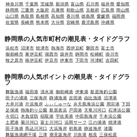
神奈川県
千葉県
茨城県
新潟県
富山県
石川県
福井県
愛知県
静岡県
三重県
大阪府
兵庫県
和歌山県
京都府
広島県
岡山県
山口県
鳥取県
島根県
高知県
香川県
徳島県
愛媛県
福岡県
佐賀県
長崎県
熊本県
大分県
宮崎県
鹿児島県
沖縄県
静岡県の人気市町村の潮見表・タイドグラフ
浜松市
沼津市
焼津市
熱海市
西伊豆町
磐田市
富士市
御前崎市
東伊豆町
湖西市
袋井市
静岡市
松崎町
掛川市
牧之原市
南伊豆町
伊豆市
伊東市
下田市
河津町
吉田町
静岡県の人気ポイントの潮見表・タイドグラ
フ
舞阪漁港
福田港
清水港
御前崎港
伊東港
新居海釣公園
田子の浦港
三保海岸
静浦漁港
吉田港
由比漁港
沼津港
大井川港
片浜海岸
ふぃしゅーな
弁天島海浜公園
用宗港
下田
足保港
熱海釣り公園
新居表浜
戸田港
天竜川河口
石津浜公園
今切口
木負堤防
稲取港
宇佐美港
中田島海岸
千本浜公園
土肥港
菊川河口
富士川河口
浜岡サーフ
江の浦港
焼津港
田子漁港
馬込川河口
大浜海岸
初島港
静波海岸
渚園
舞阪漁港網干場
三津
潮見坂海岸
川奈港
相良
三保松原