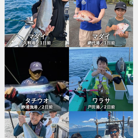
マダイ
マダイ
1
1
久料港／
日前
網代港／
日前
タチウオ
ワラサ
2
2
静浦漁港／
日前
戸田港／
日前