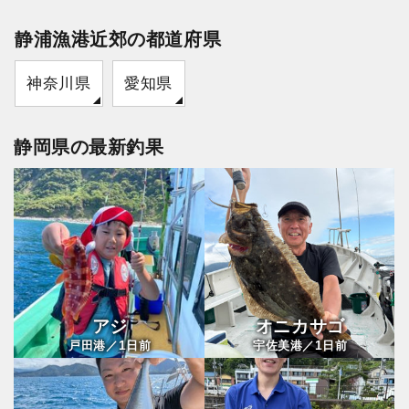
静浦漁港近郊の都道府県
神奈川県
愛知県
静岡県の最新釣果
アジ
オニカサゴ
1
1
戸田港／
日前
宇佐美港／
日前