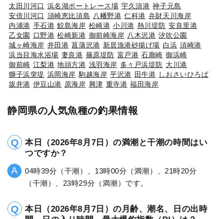
太田川河口
浜名湖ボートレース場
宇久須港
神子元島
安倍川河口
須崎恵比須島
八幡野港
仁科港
弁財天川海岸
内浦港
手石港
鮫島海岸
松崎港
小川港
熱川堤防
安良里港
乙女園
口野港
松崎新港
御前崎海岸
八木沢港
汐吹公園
城ヶ崎海岸
井田港
菖蒲沢港
新居漁港砂揚げ場
白浜
須崎港
浜当目海水浴場
妻良港
篠原堤防
富戸港
石廊崎
御浜崎
御前崎
江梨港
地頭方港
浅羽海岸
多々戸浜堤防
大川港
獅子浜突堤
浜岡海岸
駒越海岸
平沢港
田牛港
しおさいひろば
坂井港
伊豆山港
原海岸
興津
重寺港
福田海岸
静岡県の人気魚種の釣果情報
本日（2026年8月7日）の満潮と干潮の時間はい
つですか？
04時39分（干潮）、13時00分（満潮）、21時20分
（干潮）、23時29分（満潮）です。
本日（2026年8月7日）の月齢、潮名、日の出時