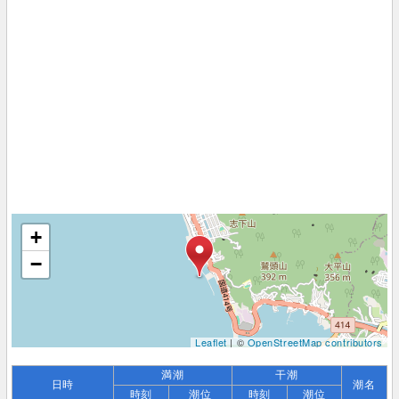
+
−
Leaflet
| ©
OpenStreetMap contributors
満潮
干潮
日時
潮名
時刻
潮位
時刻
潮位