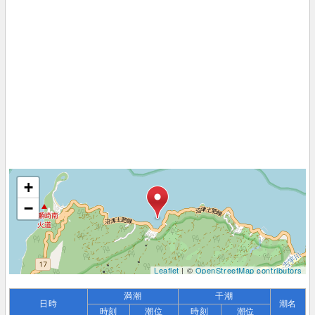
+
−
Leaflet
| ©
OpenStreetMap contributors
満潮
干潮
日時
潮名
時刻
潮位
時刻
潮位