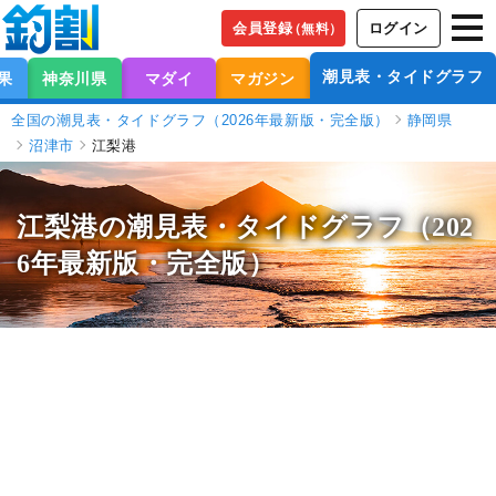
会員登録
ログイン
（無料）
潮見表・タイドグラフ
果
神奈川県
マダイ
マガジン
全国の潮見表・タイドグラフ（2026年最新版・完全版）
静岡県
沼津市
江梨港
江梨港の潮見表
・タイドグラフ（202
6年最新版・完全版）