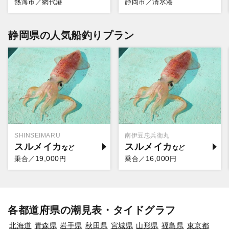
熱海市／網代港
静岡市／清水港
静岡県の人気船釣りプラン
SHINSEIMARU
南伊豆忠兵衛丸
スルメイカ
スルメイカ
19,000
16,000
乗合／
円
乗合／
円
各都道府県の潮見表・タイドグラフ
北海道
青森県
岩手県
秋田県
宮城県
山形県
福島県
東京都