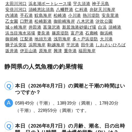
太田川河口
浜名湖ボートレース場
宇久須港
神子元島
安倍川河口
須崎恵比須島
八幡野港
仁科港
弁財天川海岸
内浦港
手石港
鮫島海岸
松崎港
小川港
熱川堤防
安良里港
乙女園
口野港
松崎新港
御前崎海岸
八木沢港
汐吹公園
城ヶ崎海岸
井田港
菖蒲沢港
新居漁港砂揚げ場
白浜
須崎港
浜当目海水浴場
妻良港
篠原堤防
富戸港
石廊崎
御浜崎
御前崎
江梨港
地頭方港
浅羽海岸
多々戸浜堤防
大川港
獅子浜突堤
浜岡海岸
駒越海岸
平沢港
田牛港
しおさいひろば
坂井港
伊豆山港
原海岸
興津
重寺港
福田海岸
静岡県の人気魚種の釣果情報
本日（2026年8月7日）の満潮と干潮の時間はい
つですか？
05時49分（干潮）、13時39分（満潮）、17時20分
（干潮）、22時59分（満潮）です。
本日（2026年8月7日）の月齢、潮名、日の出時