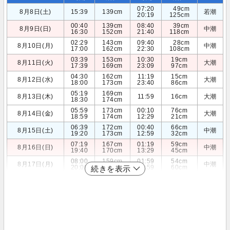
07:20
49cm
8月8日(土)
15:39
139cm
若潮
20:19
125cm
00:40
139cm
08:40
39cm
8月9日(日)
中潮
16:30
152cm
21:40
118cm
02:29
143cm
09:40
28cm
8月10日(月)
中潮
17:00
162cm
22:30
108cm
03:39
153cm
10:30
19cm
8月11日(火)
大潮
17:39
169cm
23:09
97cm
04:30
162cm
11:19
15cm
8月12日(水)
大潮
18:00
173cm
23:40
86cm
05:19
169cm
8月13日(木)
11:59
16cm
大潮
18:30
174cm
05:59
173cm
00:10
76cm
8月14日(金)
大潮
18:59
174cm
12:29
21cm
06:39
172cm
00:40
66cm
8月15日(土)
中潮
19:20
173cm
12:59
32cm
07:19
167cm
01:19
59cm
8月16日(日)
中潮
19:40
170cm
13:29
45cm
08:00
159cm
01:59
54cm
8月17日(月)
中潮
20:00
166cm
13:59
60cm
続きを表示