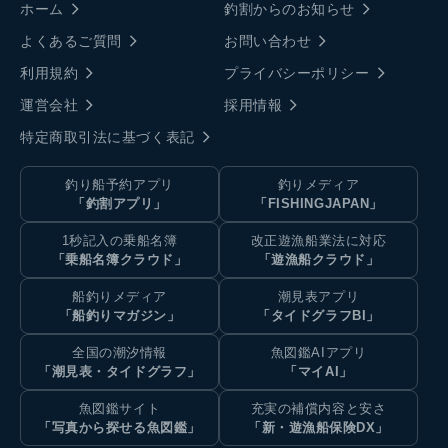
ホーム
釣割からのお知らせ
よくあるご質問
お問い合わせ
利用規約
プライバシーポリシー
運営会社
採用情報
特定商取引法に基づく表記
釣り船予約アプリ
釣りメディア
「釣割アプリ」
「FISHINGJAPAN」
1秒記入の乗船名簿
改正遊漁船業法に対応
「乗船名簿クラウド」
「遊漁船クラウド」
船釣りメディア
潮見表アプリ
「船釣りマガジン」
「タイドグラフBI」
全国の潮汐情報
魚図鑑AIアプリ
「潮見表・タイドグラフ」
「マイAI」
魚図鑑サイト
充実の補償内容と安さ
「写真から探せる魚図鑑」
「新・遊漁船保険DX」