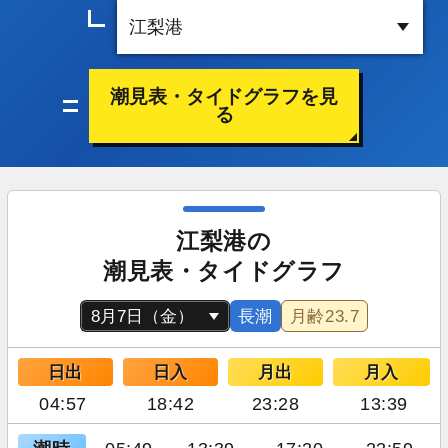
潮見表・タイドグラフを見
る
江梨港の
潮見表・タイドグラフ
長潮
月齢
23.7
日出
日入
月出
月入
04:57
18:42
23:28
13:39