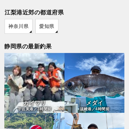
江梨港近郊の都道府県
神奈川県
愛知県
静岡県の最新釣果
カイワリ
メダイ
3
4
宇佐美港／
時間前
須崎港／
時間前