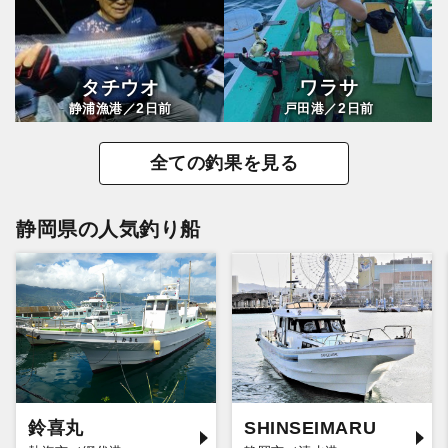
タチウオ
ワラサ
2
2
静浦漁港／
日前
戸田港／
日前
全ての釣果を見る
静岡県の人気釣り船
鈴喜丸
SHINSEIMARU