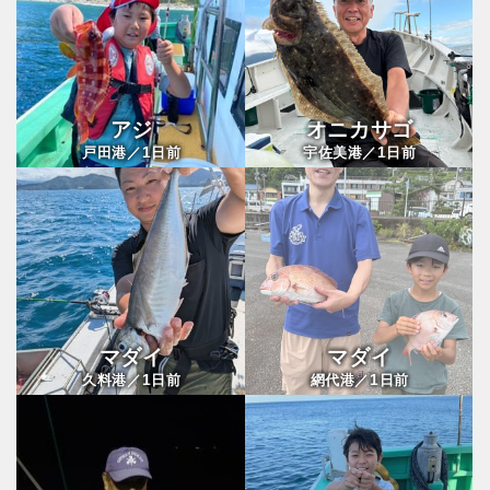
アジ
オニカサゴ
1
1
戸田港／
日前
宇佐美港／
日前
マダイ
マダイ
1
1
久料港／
日前
網代港／
日前