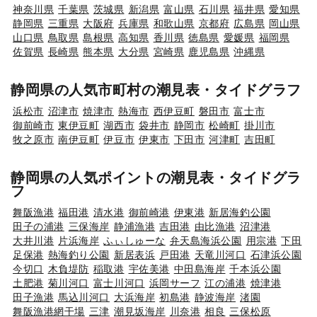
神奈川県
千葉県
茨城県
新潟県
富山県
石川県
福井県
愛知県
静岡県
三重県
大阪府
兵庫県
和歌山県
京都府
広島県
岡山県
山口県
鳥取県
島根県
高知県
香川県
徳島県
愛媛県
福岡県
佐賀県
長崎県
熊本県
大分県
宮崎県
鹿児島県
沖縄県
静岡県の人気市町村の潮見表・タイドグラフ
浜松市
沼津市
焼津市
熱海市
西伊豆町
磐田市
富士市
御前崎市
東伊豆町
湖西市
袋井市
静岡市
松崎町
掛川市
牧之原市
南伊豆町
伊豆市
伊東市
下田市
河津町
吉田町
静岡県の人気ポイントの潮見表・タイドグラ
フ
舞阪漁港
福田港
清水港
御前崎港
伊東港
新居海釣公園
田子の浦港
三保海岸
静浦漁港
吉田港
由比漁港
沼津港
大井川港
片浜海岸
ふぃしゅーな
弁天島海浜公園
用宗港
下田
足保港
熱海釣り公園
新居表浜
戸田港
天竜川河口
石津浜公園
今切口
木負堤防
稲取港
宇佐美港
中田島海岸
千本浜公園
土肥港
菊川河口
富士川河口
浜岡サーフ
江の浦港
焼津港
田子漁港
馬込川河口
大浜海岸
初島港
静波海岸
渚園
舞阪漁港網干場
三津
潮見坂海岸
川奈港
相良
三保松原