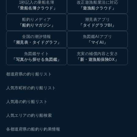
1秒記入の乗船名簿
改正遊漁船業法に対応
「乗船名簿クラウド」
「遊漁船クラウド」
船釣りメディア
潮見表アプリ
「船釣りマガジン」
「タイドグラフBI」
全国の潮汐情報
魚図鑑AIアプリ
「潮見表・タイドグラフ」
「マイAI」
魚図鑑サイト
充実の補償内容と安さ
「写真から探せる魚図鑑」
「新・遊漁船保険DX」
都道府県の釣り船リスト
人気市町村の釣り船リスト
人気港の釣り船リスト
人気エリアの釣り船検索
各都道府県の船釣り釣果情報