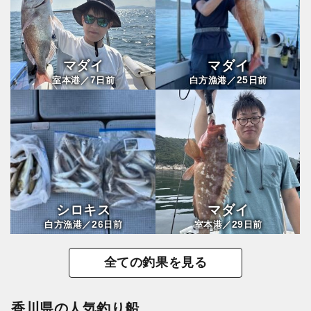
マダイ
マダイ
7
25
室本港／
日前
白方漁港／
日前
シロキス
マダイ
26
29
白方漁港／
日前
室本港／
日前
全ての釣果を見る
香川県の人気釣り船