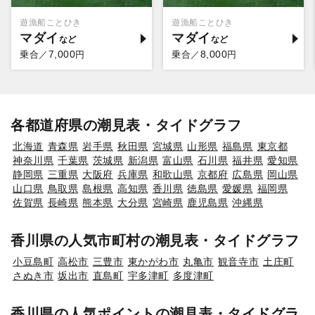
遊漁船ことひき
遊漁船ことひき
マダイ
マダイ
7,000
8,000
乗合／
円
乗合／
円
各都道府県の潮見表・タイドグラフ
北海道
青森県
岩手県
秋田県
宮城県
山形県
福島県
東京都
神奈川県
千葉県
茨城県
新潟県
富山県
石川県
福井県
愛知県
静岡県
三重県
大阪府
兵庫県
和歌山県
京都府
広島県
岡山県
山口県
鳥取県
島根県
高知県
香川県
徳島県
愛媛県
福岡県
佐賀県
長崎県
熊本県
大分県
宮崎県
鹿児島県
沖縄県
香川県の人気市町村の潮見表・タイドグラフ
小豆島町
高松市
三豊市
東かがわ市
丸亀市
観音寺市
土庄町
さぬき市
坂出市
直島町
宇多津町
多度津町
香川県の人気ポイントの潮見表・タイドグラ