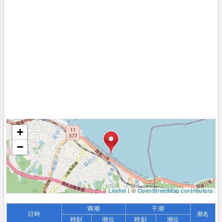
+
−
Leaflet
| ©
OpenStreetMap contributors
満潮
干潮
日時
潮名
時刻
潮位
時刻
潮位