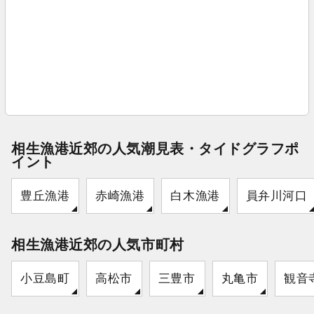
相生漁港近郊の人気潮見表・タイドグラフポ
イント
豊丘漁港
赤崎漁港
白木漁港
員弁川河口
相生漁港近郊の人気市町村
小豆島町
高松市
三豊市
丸亀市
観音