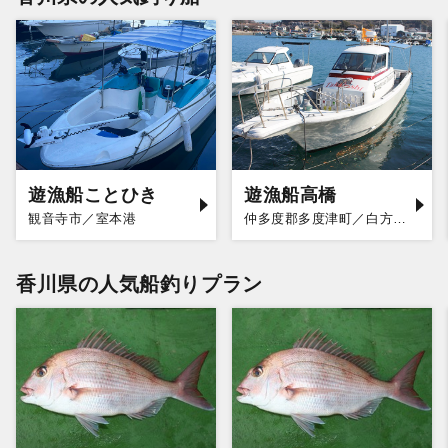
遊漁船ことひき
遊漁船高橋
観音寺市／室本港
仲多度郡多度津町／白方漁港
香川県の人気船釣りプラン