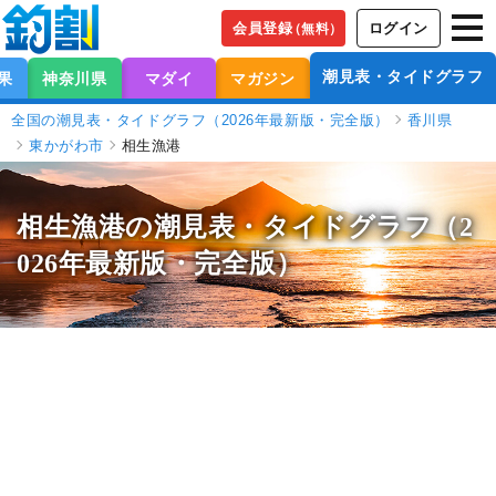
会員登録
ログイン
（無料）
潮見表・タイドグラフ
果
神奈川県
マダイ
マガジン
全国の潮見表・タイドグラフ（2026年最新版・完全版）
香川県
東かがわ市
相生漁港
相生漁港の潮見表
・タイドグラフ（2
026年最新版・完全版）