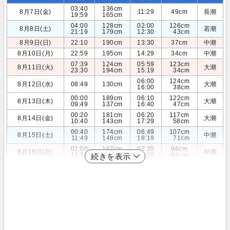
03:40
136cm
8月7日(金)
11:29
49cm
長潮
19:59
165cm
04:00
128cm
02:00
126cm
8月8日(土)
若潮
21:19
179cm
12:30
43cm
8月9日(日)
22:10
190cm
13:30
37cm
中潮
8月10日(月)
22:59
195cm
14:29
34cm
中潮
07:39
124cm
05:59
123cm
8月11日(火)
大潮
23:30
194cm
15:19
34cm
06:00
124cm
8月12日(水)
08:49
130cm
大潮
16:00
38cm
00:00
189cm
06:10
122cm
8月13日(木)
大潮
09:49
137cm
16:40
47cm
00:20
181cm
06:20
117cm
8月14日(金)
大潮
10:40
143cm
17:29
58cm
00:40
174cm
06:49
107cm
8月15日(土)
中潮
11:49
148cm
18:19
71cm
01:00
167cm
07:20
96cm
8月16日(日)
中潮
12:59
151cm
19:19
84cm
続きを表示