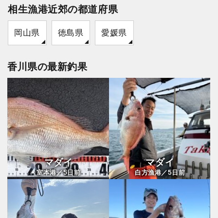
相生漁港近郊の都道府県
岡山県
徳島県
愛媛県
香川県の最新釣果
マダイ
マダイ
5
5
室本港／
日前
白方漁港／
日前