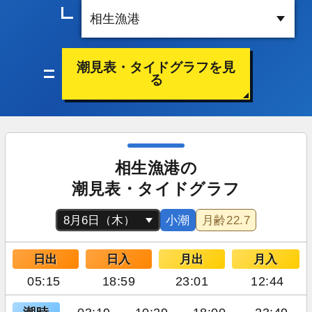
潮見表・タイドグラフを見
る
相生漁港の
潮見表・タイドグラフ
小潮
月齢
22.7
日出
日入
月出
月入
05:15
18:59
23:01
12:44