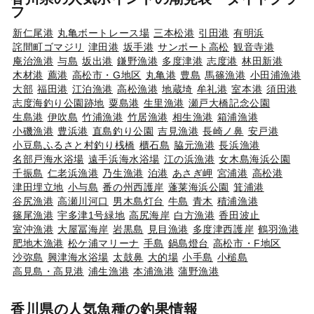
フ
新仁尾港
丸亀ボートレース場
三本松港
引田港
有明浜
詫間町ゴマジリ
津田港
坂手港
サンポート高松
観音寺港
庵治漁港
与島
坂出港
鎌野漁港
多度津港
志度港
林田新港
木材港
薦港
高松市・G地区
丸亀港
豊島
馬篠漁港
小田浦漁港
大部
福田港
江泊漁港
高松漁港
地蔵埼
牟礼港
室本港
須田港
志度海釣り公園跡地
粟島港
生里漁港
瀬戸大橋記念公園
生島港
伊吹島
竹浦漁港
竹居漁港
相生漁港
箱浦漁港
小磯漁港
豊浜港
直島釣り公園
吉見漁港
長崎ノ鼻
安戸港
小豆島ふるさと村釣り桟橋
櫃石島
脇元漁港
長浜漁港
名部戸海水浴場
遠手浜海水浴場
江の浜漁港
女木島海浜公園
千振島
仁老浜漁港
乃生漁港
泊港
あさぎ岬
宮浦港
高松港
津田埋立地
小与島
番の州西護岸
蓬莱海浜公園
箕浦港
谷尻漁港
高瀬川河口
男木島灯台
牛島
青木
積浦漁港
篠尾漁港
宇多津1号緑地
高尻海岸
白方漁港
香田波止
室沖漁港
大屋冨海岸
岩黒島
見目漁港
多度津西護岸
鶴羽漁港
肥地木漁港
松ケ浦マリーナ
手島
鍋島燈台
高松市・F地区
沙弥島
興津海水浴場
太鼓鼻
大的場
小手島
小槌島
高見島・高見港
浦生漁港
本浦漁港
蒲野漁港
香川県の人気魚種の釣果情報