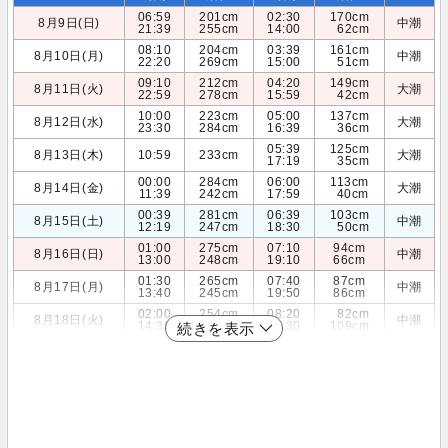
06:59
201cm
02:30
170cm
8月9日(日)
中潮
21:39
255cm
14:00
62cm
08:10
204cm
03:39
161cm
8月10日(月)
中潮
22:20
269cm
15:00
51cm
09:10
212cm
04:20
149cm
8月11日(火)
大潮
22:59
278cm
15:59
42cm
10:00
223cm
05:00
137cm
8月12日(水)
大潮
23:30
284cm
16:39
36cm
05:39
125cm
8月13日(木)
10:59
233cm
大潮
17:19
35cm
00:00
284cm
06:00
113cm
8月14日(金)
大潮
11:39
242cm
17:59
40cm
00:39
281cm
06:39
103cm
8月15日(土)
中潮
12:19
247cm
18:30
50cm
01:00
275cm
07:10
94cm
8月16日(日)
中潮
13:00
248cm
19:10
66cm
01:30
265cm
07:40
87cm
8月17日(月)
中潮
13:40
245cm
19:50
86cm
02:00
254cm
08:20
82cm
8月18日(火)
中潮
14:39
239cm
20:30
109cm
続きを表示