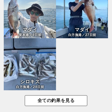
マダイ
マダイ
9
27
室本港／
日前
白方漁港／
日前
シロキス
28
白方漁港／
日前
全ての釣果を見る