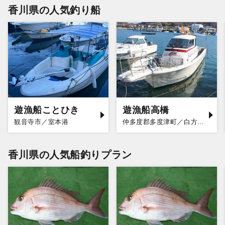
香川県の人気釣り船
遊漁船ことひき
遊漁船高橋
観音寺市／室本港
仲多度郡多度津町／白方漁港
香川県の人気船釣りプラン