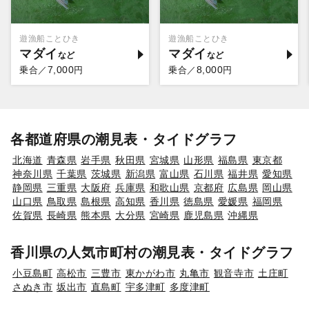
遊漁船ことひき
遊漁船ことひき
マダイ
マダイ
7,000
8,000
乗合／
円
乗合／
円
各都道府県の潮見表・タイドグラフ
北海道
青森県
岩手県
秋田県
宮城県
山形県
福島県
東京都
神奈川県
千葉県
茨城県
新潟県
富山県
石川県
福井県
愛知県
静岡県
三重県
大阪府
兵庫県
和歌山県
京都府
広島県
岡山県
山口県
鳥取県
島根県
高知県
香川県
徳島県
愛媛県
福岡県
佐賀県
長崎県
熊本県
大分県
宮崎県
鹿児島県
沖縄県
香川県の人気市町村の潮見表・タイドグラフ
小豆島町
高松市
三豊市
東かがわ市
丸亀市
観音寺市
土庄町
さぬき市
坂出市
直島町
宇多津町
多度津町