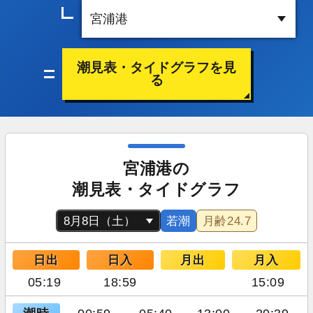
潮見表・タイドグラフを見
る
宮浦港の
潮見表・タイドグラフ
若潮
月齢
24.7
日出
日入
月出
月入
05:19
18:59
15:09