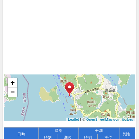
+
−
Leaflet
| ©
OpenStreetMap contributors
満潮
干潮
日時
潮名
時刻
潮位
時刻
潮位