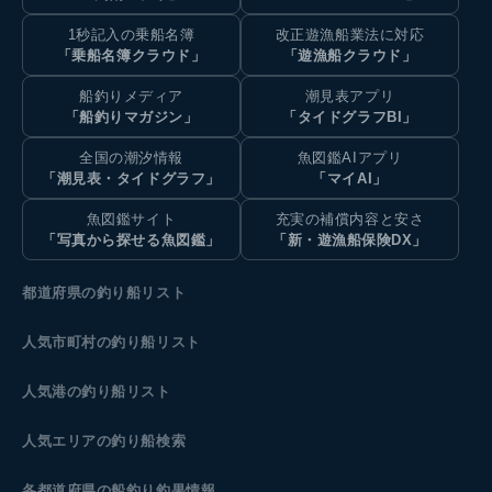
1秒記入の乗船名簿
改正遊漁船業法に対応
「乗船名簿クラウド」
「遊漁船クラウド」
船釣りメディア
潮見表アプリ
「船釣りマガジン」
「タイドグラフBI」
全国の潮汐情報
魚図鑑AIアプリ
「潮見表・タイドグラフ」
「マイAI」
魚図鑑サイト
充実の補償内容と安さ
「写真から探せる魚図鑑」
「新・遊漁船保険DX」
都道府県の釣り船リスト
人気市町村の釣り船リスト
人気港の釣り船リスト
人気エリアの釣り船検索
各都道府県の船釣り釣果情報