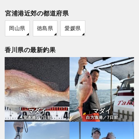
宮浦港近郊の都道府県
岡山県
徳島県
愛媛県
香川県の最新釣果
マダイ
マダイ
7
7
室本港／
日前
白方漁港／
日前