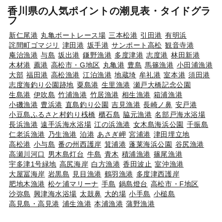
香川県の人気ポイントの潮見表・タイドグラ
フ
新仁尾港
丸亀ボートレース場
三本松港
引田港
有明浜
詫間町ゴマジリ
津田港
坂手港
サンポート高松
観音寺港
庵治漁港
与島
坂出港
鎌野漁港
多度津港
志度港
林田新港
木材港
薦港
高松市・G地区
丸亀港
豊島
馬篠漁港
小田浦漁港
大部
福田港
高松漁港
江泊漁港
地蔵埼
牟礼港
室本港
須田港
志度海釣り公園跡地
粟島港
生里漁港
瀬戸大橋記念公園
生島港
伊吹島
竹浦漁港
竹居漁港
相生漁港
箱浦漁港
小磯漁港
豊浜港
直島釣り公園
吉見漁港
長崎ノ鼻
安戸港
小豆島ふるさと村釣り桟橋
櫃石島
脇元漁港
名部戸海水浴場
長浜漁港
遠手浜海水浴場
江の浜漁港
女木島海浜公園
千振島
仁老浜漁港
乃生漁港
泊港
あさぎ岬
宮浦港
津田埋立地
高松港
小与島
番の州西護岸
箕浦港
蓬莱海浜公園
谷尻漁港
高瀬川河口
男木島灯台
牛島
青木
積浦漁港
篠尾漁港
宇多津1号緑地
高尻海岸
白方漁港
香田波止
室沖漁港
大屋冨海岸
岩黒島
見目漁港
鶴羽漁港
多度津西護岸
肥地木漁港
松ケ浦マリーナ
手島
鍋島燈台
高松市・F地区
沙弥島
興津海水浴場
太鼓鼻
大的場
小手島
小槌島
高見島・高見港
浦生漁港
本浦漁港
蒲野漁港