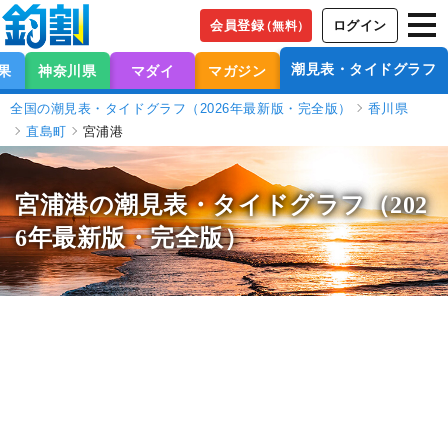
会員登録
ログイン
（無料）
潮見表・タイドグラフ
果
神奈川県
マダイ
マガジン
全国の潮見表・タイドグラフ（2026年最新版・完全版）
香川県
直島町
宮浦港
宮浦港の潮見表
・タイドグラフ（202
6年最新版・完全版）