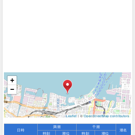
+
−
Leaflet
| ©
OpenStreetMap contributors
満潮
干潮
日時
潮名
時刻
潮位
時刻
潮位