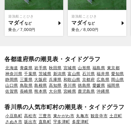
遊漁船ことひき
遊漁船ことひき
マダイ
マダイ
7,000
8,000
乗合／
円
乗合／
円
各都道府県の潮見表・タイドグラフ
北海道
青森県
岩手県
秋田県
宮城県
山形県
福島県
東京都
神奈川県
千葉県
茨城県
新潟県
富山県
石川県
福井県
愛知県
静岡県
三重県
大阪府
兵庫県
和歌山県
京都府
広島県
岡山県
山口県
鳥取県
島根県
高知県
香川県
徳島県
愛媛県
福岡県
佐賀県
長崎県
熊本県
大分県
宮崎県
鹿児島県
沖縄県
香川県の人気市町村の潮見表・タイドグラフ
小豆島町
高松市
三豊市
東かがわ市
丸亀市
観音寺市
土庄町
さぬき市
坂出市
直島町
宇多津町
多度津町