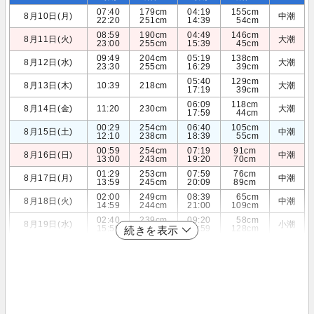
07:40
179cm
04:19
155cm
8月10日(月)
中潮
22:20
251cm
14:39
54cm
08:59
190cm
04:49
146cm
8月11日(火)
大潮
23:00
255cm
15:39
45cm
09:49
204cm
05:19
138cm
8月12日(水)
大潮
23:30
255cm
16:29
39cm
05:40
129cm
8月13日(木)
10:39
218cm
大潮
17:19
39cm
06:09
118cm
8月14日(金)
11:20
230cm
大潮
17:59
44cm
00:29
254cm
06:40
105cm
8月15日(土)
中潮
12:10
238cm
18:39
55cm
00:59
254cm
07:19
91cm
8月16日(日)
中潮
13:00
243cm
19:20
70cm
01:29
253cm
07:59
76cm
8月17日(月)
中潮
13:59
245cm
20:09
89cm
02:00
249cm
08:39
65cm
8月18日(火)
中潮
14:59
244cm
21:00
109cm
02:40
239cm
09:20
58cm
8月19日(水)
小潮
15:59
241cm
21:59
128cm
続きを表示