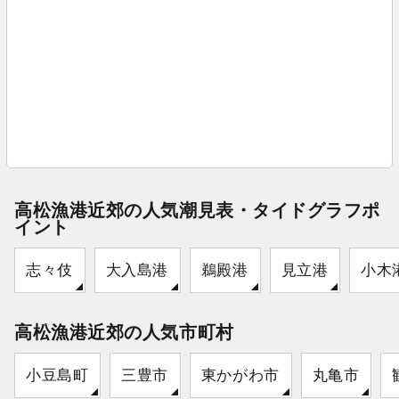
高松漁港近郊の人気潮見表・タイドグラフポ
イント
志々伎
大入島港
鵜殿港
見立港
小木
高松漁港近郊の人気市町村
小豆島町
三豊市
東かがわ市
丸亀市