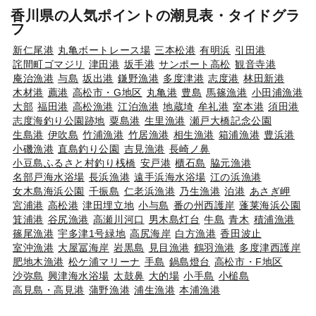
香川県の人気ポイントの潮見表・タイドグラ
フ
新仁尾港
丸亀ボートレース場
三本松港
有明浜
引田港
詫間町ゴマジリ
津田港
坂手港
サンポート高松
観音寺港
庵治漁港
与島
坂出港
鎌野漁港
多度津港
志度港
林田新港
木材港
薦港
高松市・G地区
丸亀港
豊島
馬篠漁港
小田浦漁港
大部
福田港
高松漁港
江泊漁港
地蔵埼
牟礼港
室本港
須田港
志度海釣り公園跡地
粟島港
生里漁港
瀬戸大橋記念公園
生島港
伊吹島
竹浦漁港
竹居漁港
相生漁港
箱浦漁港
豊浜港
小磯漁港
直島釣り公園
吉見漁港
長崎ノ鼻
小豆島ふるさと村釣り桟橋
安戸港
櫃石島
脇元漁港
名部戸海水浴場
長浜漁港
遠手浜海水浴場
江の浜漁港
女木島海浜公園
千振島
仁老浜漁港
乃生漁港
泊港
あさぎ岬
宮浦港
高松港
津田埋立地
小与島
番の州西護岸
蓬莱海浜公園
箕浦港
谷尻漁港
高瀬川河口
男木島灯台
牛島
青木
積浦漁港
篠尾漁港
宇多津1号緑地
高尻海岸
白方漁港
香田波止
室沖漁港
大屋冨海岸
岩黒島
見目漁港
鶴羽漁港
多度津西護岸
肥地木漁港
松ケ浦マリーナ
手島
鍋島燈台
高松市・F地区
沙弥島
興津海水浴場
太鼓鼻
大的場
小手島
小槌島
高見島・高見港
蒲野漁港
浦生漁港
本浦漁港