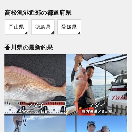
高松漁港近郊の都道府県
岡山県
徳島県
愛媛県
香川県の最新釣果
マダイ
マダイ
8
8
室本港／
日前
白方漁港／
日前