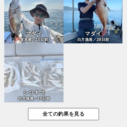
マダイ
マダイ
10
28
室本港／
日前
白方漁港／
日前
シロキス
29
白方漁港／
日前
全ての釣果を見る