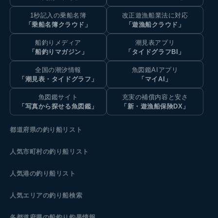
1秒記入の乗船名簿
改正遊漁船業法に対応
「乗船名簿クラウド」
「遊漁船クラウド」
船釣りメディア
潮見表アプリ
「船釣りマガジン」
「タイドグラフBI」
全国の潮汐情報
魚図鑑AIアプリ
「潮見表・タイドグラフ」
「マイAI」
魚図鑑サイト
充実の補償内容と安さ
「写真から探せる魚図鑑」
「新・遊漁船保険DX」
都道府県の釣り船リスト
人気市町村の釣り船リスト
人気港の釣り船リスト
人気エリアの釣り船検索
各都道府県の船釣り釣果情報