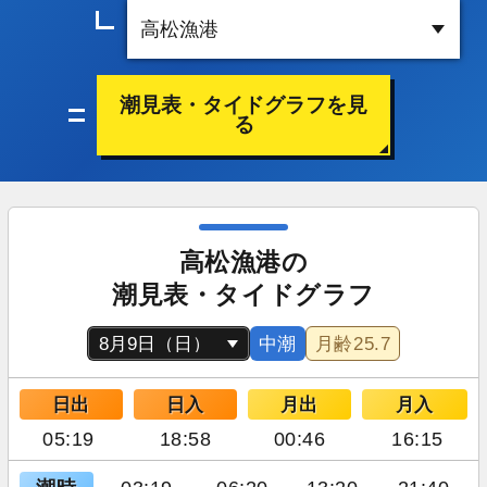
潮見表・タイドグラフを見
る
高松漁港の
潮見表・タイドグラフ
中潮
月齢
25.7
日出
日入
月出
月入
05:19
18:58
00:46
16:15