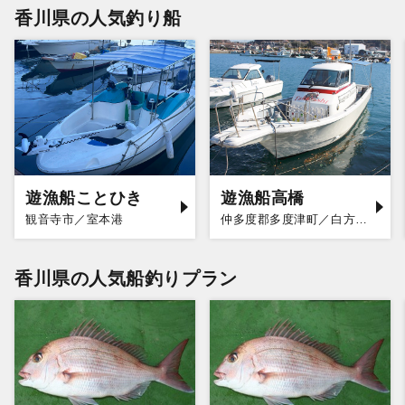
香川県の人気釣り船
遊漁船ことひき
遊漁船高橋
観音寺市／室本港
仲多度郡多度津町／白方漁港
香川県の人気船釣りプラン