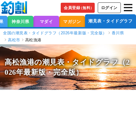
会員登録
ログイン
（無料）
潮見表・タイドグラフ
果
神奈川県
マダイ
マガジン
全国の潮見表・タイドグラフ（2026年最新版・完全版）
香川県
高松市
高松漁港
高松漁港の潮見表
・タイドグラフ（2
026年最新版・完全版）