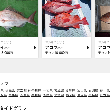
船ことひき
遊漁船ことひき
遊漁船こ
ダイ
アコウ
アコ
8,000
10,000
1
／
円
乗合／
円
乗合／
ラフ
形県
福島県
東京都
神奈川県
千葉県
茨城県
新潟県
富山県
石川県
福井県
鳥取県
島根県
高知県
香川県
徳島県
愛媛県
福岡県
佐賀県
長崎県
熊本県
タイドグラフ