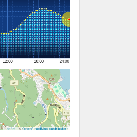
12:00
18:00
24:00
Leaflet
| ©
OpenStreetMap contributors