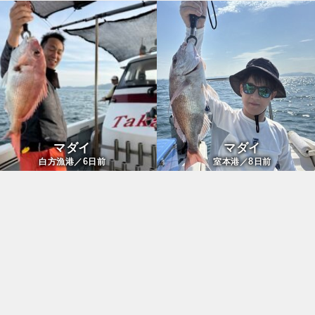
マダイ
マダイ
6
8
白方漁港／
日前
室本港／
日前