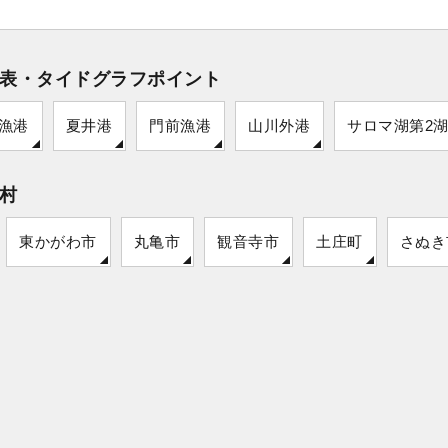
表・タイドグラフポイント
漁港
夏井港
門前漁港
山川外港
サロマ湖第2
村
東かがわ市
丸亀市
観音寺市
土庄町
さぬき