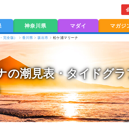
果
神奈川県
マダイ
マガジ
版・完全版）
香川県
坂出市
松ケ浦マリーナ
ナの潮見表
・タイドグラフ
）