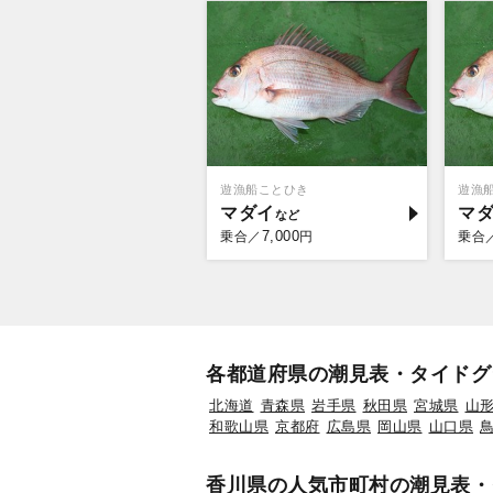
遊漁船ことひき
遊漁
マダイ
マ
7,000
乗合／
円
乗合
各都道府県の潮見表・タイドグ
北海道
青森県
岩手県
秋田県
宮城県
山
和歌山県
京都府
広島県
岡山県
山口県
香川県の人気市町村の潮見表・