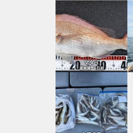
マダイ
6
室本港／
日前