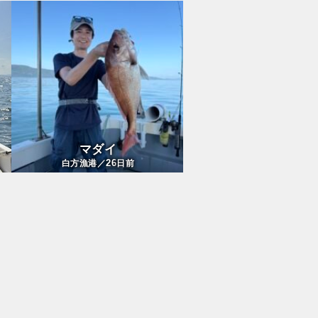
マダイ
26
白方漁港／
日前