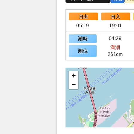
日出
日入
05:19
19:01
04:29
潮時
満潮
潮位
261cm
+
−