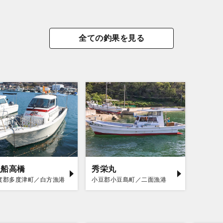
全ての釣果を見る
漁船高橋
秀栄丸
度郡多度津町／白方漁港
小豆郡小豆島町／二面漁港