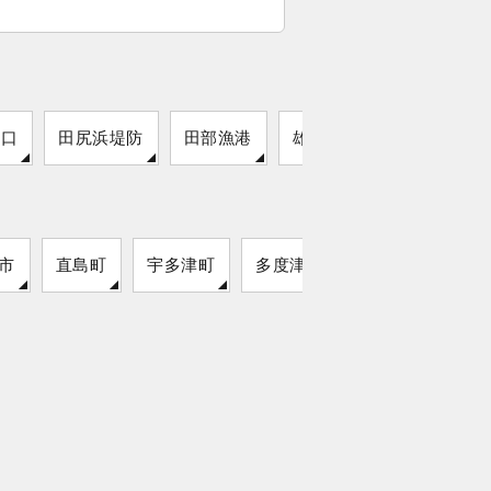
湖口
田尻浜堤防
田部漁港
雄冬漁港
市
直島町
宇多津町
多度津町