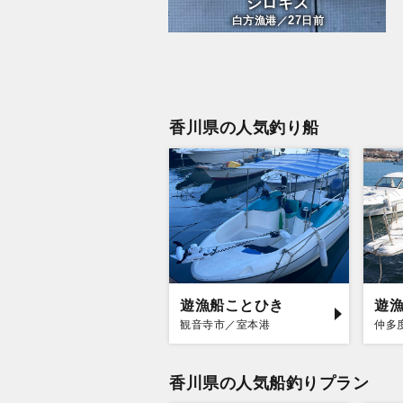
シロキス
27
白方漁港／
日前
香川県の人気釣り船
遊漁船ことひき
遊
観音寺市／室本港
仲多
香川県の人気船釣りプラン