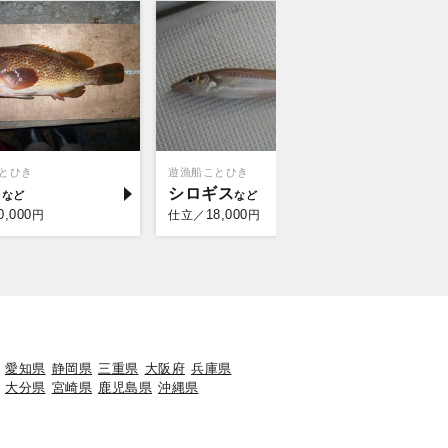
とひき
遊漁船ことひき
秀栄丸
ウ
シロギス
タイ
0,000
18,000
30,
円
仕立／
円
仕立／
愛知県
静岡県
三重県
大阪府
兵庫県
大分県
宮崎県
鹿児島県
沖縄県