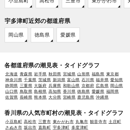
小豆島町
高松市
三豊市
東かがわ市
宇多津町近郊の都道府県
岡山県
徳島県
愛媛県
各都道府県の潮見表・タイドグラフ
北海道
青森県
岩手県
秋田県
宮城県
山形県
福島県
東京都
神奈川県
千葉県
茨城県
新潟県
富山県
石川県
福井県
愛知県
静岡県
三重県
大阪府
兵庫県
和歌山県
京都府
広島県
岡山県
山口県
鳥取県
島根県
高知県
香川県
徳島県
愛媛県
福岡県
佐賀県
長崎県
熊本県
大分県
宮崎県
鹿児島県
沖縄県
香川県の人気市町村の潮見表・タイドグラフ
小豆島町
高松市
三豊市
東かがわ市
丸亀市
観音寺市
土庄町
さぬき市
坂出市
直島町
宇多津町
多度津町