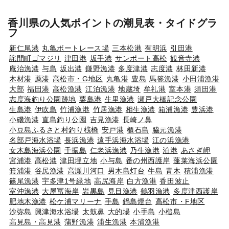
香川県の人気ポイントの潮見表・タイドグラ
フ
新仁尾港
丸亀ボートレース場
三本松港
有明浜
引田港
詫間町ゴマジリ
津田港
坂手港
サンポート高松
観音寺港
庵治漁港
与島
坂出港
鎌野漁港
多度津港
志度港
林田新港
木材港
薦港
高松市・G地区
丸亀港
豊島
馬篠漁港
小田浦漁港
大部
福田港
高松漁港
江泊漁港
地蔵埼
牟礼港
室本港
須田港
志度海釣り公園跡地
粟島港
生里漁港
瀬戸大橋記念公園
生島港
伊吹島
竹浦漁港
竹居漁港
相生漁港
箱浦漁港
豊浜港
小磯漁港
直島釣り公園
吉見漁港
長崎ノ鼻
小豆島ふるさと村釣り桟橋
安戸港
櫃石島
脇元漁港
名部戸海水浴場
長浜漁港
遠手浜海水浴場
江の浜漁港
女木島海浜公園
千振島
仁老浜漁港
乃生漁港
泊港
あさぎ岬
宮浦港
高松港
津田埋立地
小与島
番の州西護岸
蓬莱海浜公園
箕浦港
谷尻漁港
高瀬川河口
男木島灯台
牛島
青木
積浦漁港
篠尾漁港
宇多津1号緑地
高尻海岸
白方漁港
香田波止
室沖漁港
大屋冨海岸
岩黒島
見目漁港
鶴羽漁港
多度津西護岸
肥地木漁港
松ケ浦マリーナ
手島
鍋島燈台
高松市・F地区
沙弥島
興津海水浴場
太鼓鼻
大的場
小手島
小槌島
高見島・高見港
蒲野漁港
浦生漁港
本浦漁港