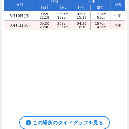
満潮
干潮
日時
潮名
時刻
潮位
時刻
潮位
08:20
255cm
03:30
172cm
8月10日(月)
中潮
22:19
323cm
15:19
55cm
09:30
267cm
04:29
157cm
8月11日(火)
大潮
23:00
335cm
16:10
43cm
この場所のタイドグラフを見る