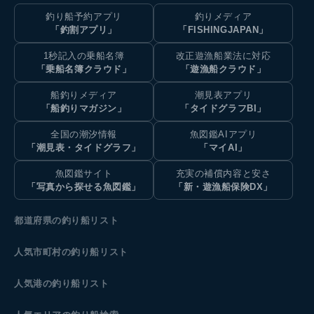
釣り船予約アプリ
釣りメディア
「釣割アプリ」
「FISHINGJAPAN」
1秒記入の乗船名簿
改正遊漁船業法に対応
「乗船名簿クラウド」
「遊漁船クラウド」
船釣りメディア
潮見表アプリ
「船釣りマガジン」
「タイドグラフBI」
全国の潮汐情報
魚図鑑AIアプリ
「潮見表・タイドグラフ」
「マイAI」
魚図鑑サイト
充実の補償内容と安さ
「写真から探せる魚図鑑」
「新・遊漁船保険DX」
都道府県の釣り船リスト
人気市町村の釣り船リスト
人気港の釣り船リスト