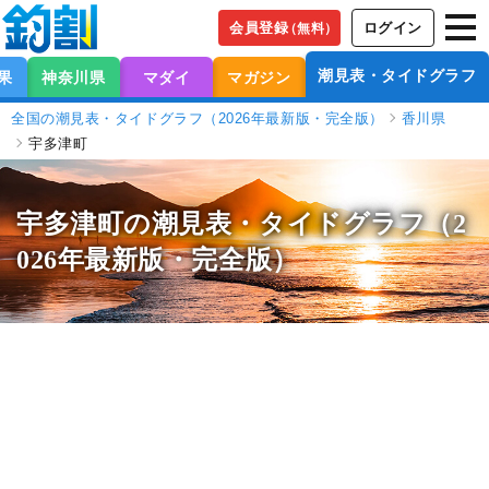
会員登録
ログイン
（無料）
潮見表・タイドグラフ
果
神奈川県
マダイ
マガジン
全国の潮見表・タイドグラフ（2026年最新版・完全版）
香川県
宇多津町
宇多津町の潮見表
・タイドグラフ（2
026年最新版・完全版）