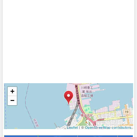
+
−
Leaflet
| ©
OpenStreetMap contributors