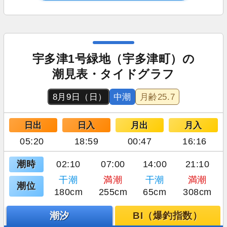
宇多津1号緑地（宇多津町）の
潮見表・タイドグラフ
8月9日（日）
中潮
月齢
25.7
日出
日入
月出
月入
05:20
18:59
00:47
16:16
潮時
02:10
07:00
14:00
21:10
干潮
満潮
干潮
満潮
潮位
180cm
255cm
65cm
308cm
潮汐
BI（爆釣指数）