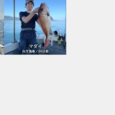
マダイ
26
白方漁港／
日前