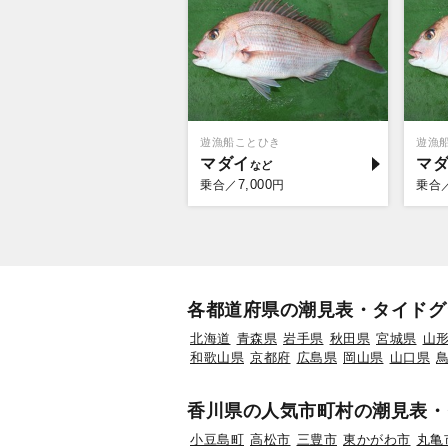
遊漁船ことひき
遊漁
マダイ
マ
7,000
乗合／
円
乗合
各都道府県の潮見表・タイドグ
北海道
青森県
岩手県
秋田県
宮城県
山
和歌山県
京都府
広島県
岡山県
山口県
香川県の人気市町村の潮見表・
小豆島町
高松市
三豊市
東かがわ市
丸亀