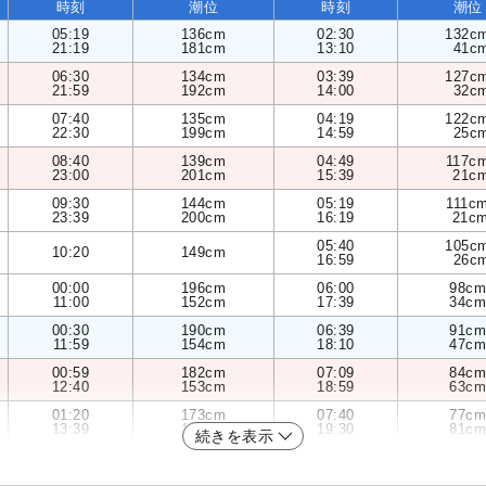
時刻
潮位
時刻
潮位
05:19
136cm
02:30
132c
21:19
181cm
13:10
41c
06:30
134cm
03:39
127c
21:59
192cm
14:00
32c
07:40
135cm
04:19
122c
22:30
199cm
14:59
25c
08:40
139cm
04:49
117c
23:00
201cm
15:39
21c
09:30
144cm
05:19
111c
23:39
200cm
16:19
21c
05:40
105c
10:20
149cm
16:59
26c
00:00
196cm
06:00
98cm
11:00
152cm
17:39
34cm
00:30
190cm
06:39
91cm
11:59
154cm
18:10
47cm
00:59
182cm
07:09
84cm
12:40
153cm
18:59
63cm
01:20
173cm
07:40
77cm
13:39
151cm
19:30
81cm
続きを表示