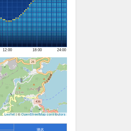
12:00
18:00
24:00
Leaflet
| ©
OpenStreetMap contributors
潮名