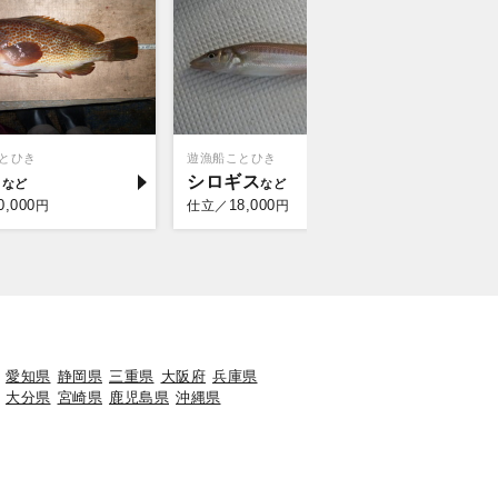
とひき
遊漁船ことひき
秀栄丸
ウ
シロギス
タイ
0,000
18,000
30,
円
仕立／
円
仕立／
愛知県
静岡県
三重県
大阪府
兵庫県
大分県
宮崎県
鹿児島県
沖縄県