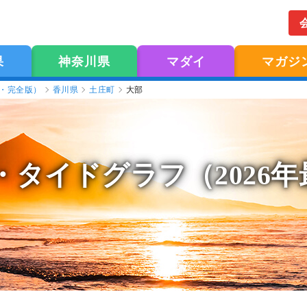
果
神奈川県
マダイ
マガジ
版・完全版）
香川県
土庄町
大部
・タイドグラフ（2026