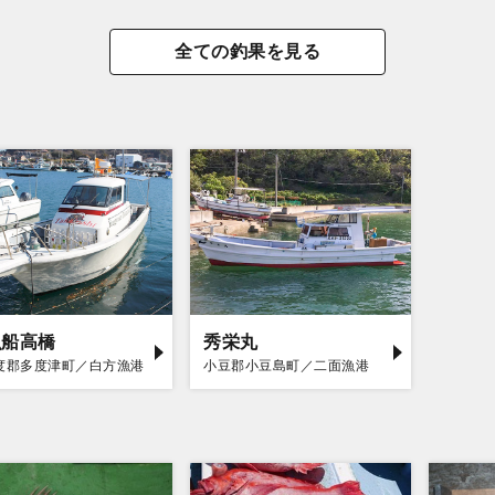
全ての釣果を見る
漁船高橋
秀栄丸
度郡多度津町／白方漁港
小豆郡小豆島町／二面漁港