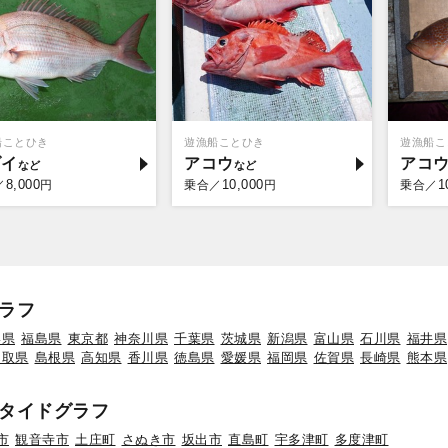
船ことひき
遊漁船ことひき
遊漁船こ
ダイ
アコウ
アコ
8,000
10,000
1
／
円
乗合／
円
乗合／
ラフ
形県
福島県
東京都
神奈川県
千葉県
茨城県
新潟県
富山県
石川県
福井県
鳥取県
島根県
高知県
香川県
徳島県
愛媛県
福岡県
佐賀県
長崎県
熊本県
タイドグラフ
市
観音寺市
土庄町
さぬき市
坂出市
直島町
宇多津町
多度津町