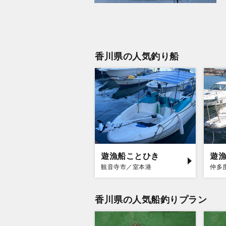
香川県の人気釣り船
遊漁船ことひき
遊
観音寺市／室本港
仲多
香川県の人気船釣りプラン