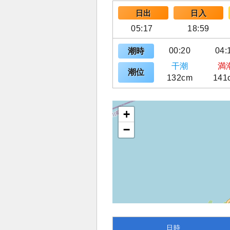
日出
日入
05:17
18:59
00:20
04:
潮時
干潮
満
潮位
132cm
141
+
−
日時