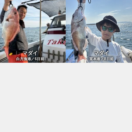
マダイ
マダイ
6
8
白方漁港／
日前
室本港／
日前