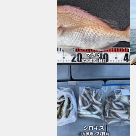
マダイ
6
室本港／
日前
シロキス
27
白方漁港／
日前