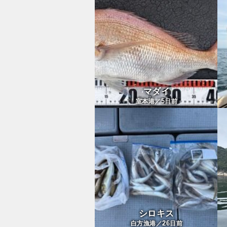
マダイ
5
室本港／
日前
シロキス
26
白方漁港／
日前