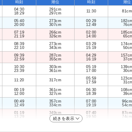
時刻
潮位
時刻
潮位
04:30
291cm
11:30
81cm
18:29
297cm
05:40
273cm
00:29
182c
20:00
307cm
12:49
76c
07:19
266cm
02:00
185c
21:19
326cm
14:00
65c
08:39
273cm
03:29
174c
22:10
343cm
15:19
50c
09:39
287cm
04:29
157c
22:59
355cm
16:19
37c
10:30
303cm
05:19
139c
23:39
361cm
17:00
30c
05:59
123c
11:20
317cm
17:59
31c
00:19
361cm
06:30
108c
12:00
327cm
18:39
39c
00:49
357cm
07:00
96cm
12:49
334cm
19:19
54cm
01:19
349cm
07:40
87cm
13:29
334cm
19:50
74cm
続きを表示