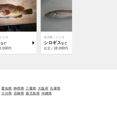
とひき
遊漁船ことひき
秀栄丸
ウ
シロギス
タイ
0,000
18,000
30,
円
仕立／
円
仕立／
愛知県
静岡県
三重県
大阪府
兵庫県
大分県
宮崎県
鹿児島県
沖縄県