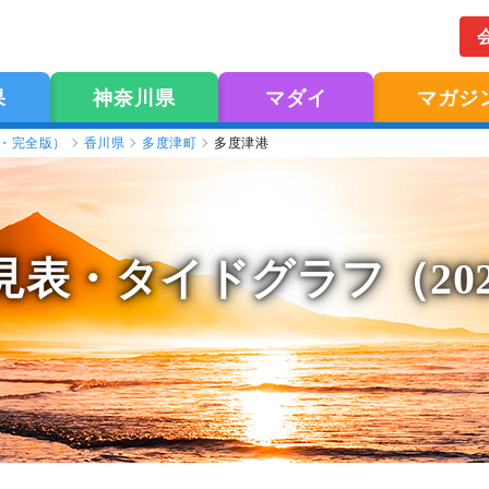
果
神奈川県
マダイ
マガジ
版・完全版）
香川県
多度津町
多度津港
見表
・タイドグラフ（20