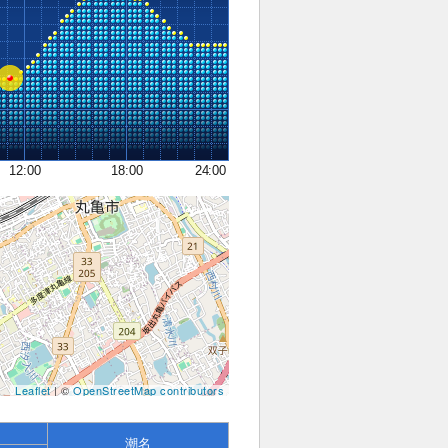
12:00
18:00
24:00
Leaflet
| ©
OpenStreetMap contributors
潮名