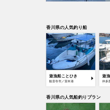
香川県の人気釣り船
遊漁船ことひき
遊
観音寺市／室本港
仲多
香川県の人気船釣りプラン