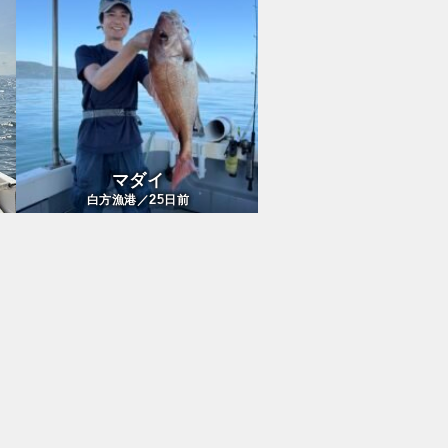
マダイ
25
白方漁港／
日前