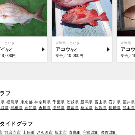
船ことひき
遊漁船ことひき
遊漁船こ
ダイ
アコウ
アコ
8,000
10,000
1
／
円
乗合／
円
乗合／
ラフ
形県
福島県
東京都
神奈川県
千葉県
茨城県
新潟県
富山県
石川県
福井県
鳥取県
島根県
高知県
香川県
徳島県
愛媛県
福岡県
佐賀県
長崎県
熊本県
タイドグラフ
市
観音寺市
土庄町
さぬき市
坂出市
直島町
宇多津町
多度津町