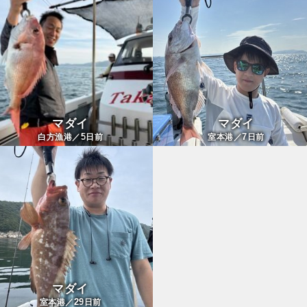
マダイ
マダイ
5
7
白方漁港／
日前
室本港／
日前
マダイ
29
室本港／
日前