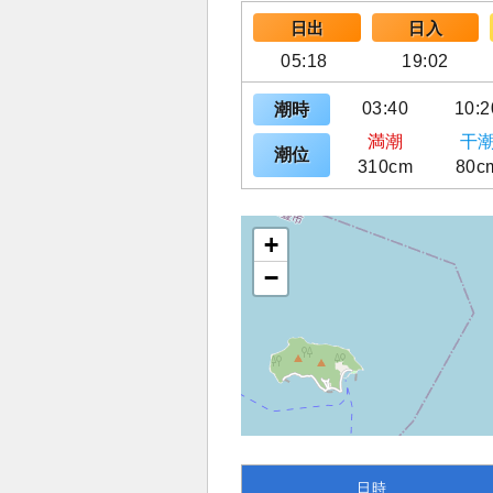
日出
日入
05:18
19:02
03:40
10:2
潮時
満潮
干
潮位
310cm
80c
+
−
日時