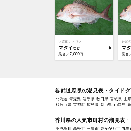
遊漁船ことひき
遊漁
マダイ
マ
7,000
乗合／
円
乗合
各都道府県の潮見表・タイドグ
北海道
青森県
岩手県
秋田県
宮城県
山
和歌山県
京都府
広島県
岡山県
山口県
香川県の人気市町村の潮見表・
小豆島町
高松市
三豊市
東かがわ市
丸亀