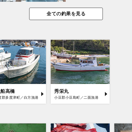
全ての釣果を見る
漁船高橋
秀栄丸
度郡多度津町／白方漁港
小豆郡小豆島町／二面漁港