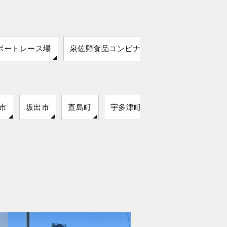
ボートレース場
泉佐野食品コンビナート
由良漁港
市
坂出市
直島町
宇多津町