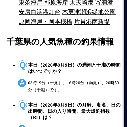
東条海岸
部原海岸
太夫崎港
寄浦港
安房白浜港灯台
木更津潮浜緑地公園
原岡海岸・岡本桟橋
片貝港南新堤
千葉県の人気魚種の釣果情報
本日（2026年8月9日）の満潮と干潮の時間
はいつですか？
08時19分（干潮）、16時20分（満潮）、20時59
分（干潮）です。
本日（2026年8月9日）の月齢、潮名、日の
出時間、日の入り時間、最大爆釣指数
（BI）は？