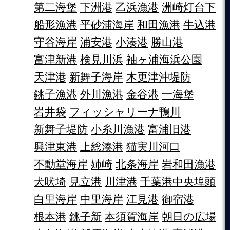
第二海堡
下洲港
乙浜漁港
洲崎灯台下
船形漁港
平砂浦海岸
和田漁港
牛込港
守谷海岸
浦安港
小湊港
勝山港
富津新港
検見川浜
袖ヶ浦海浜公園
天津港
新舞子海岸
木更津沖堤防
銚子漁港
外川漁港
金谷港
一海堡
岩井袋
フィッシャリーナ鴨川
新舞子堤防
小糸川漁港
富浦旧港
興津東港
上総湊港
猫実川河口
不動堂海岸
姉崎
北条海岸
岩和田漁港
犬吠埼
見立港
川津港
千葉港中央埠頭
白里海岸
中里海岸
江見港
御宿港
根本港
銚子新
本須賀海岸
朝日の広場