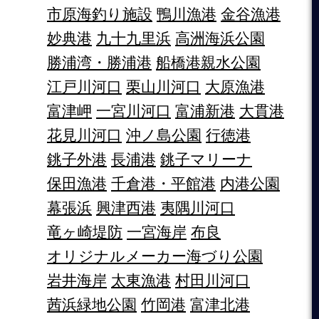
市原海釣り施設
鴨川漁港
金谷漁港
妙典港
九十九里浜
高洲海浜公園
勝浦湾・勝浦港
船橋港親水公園
江戸川河口
栗山川河口
大原漁港
富津岬
一宮川河口
富浦新港
大貫港
花見川河口
沖ノ島公園
行徳港
銚子外港
長浦港
銚子マリーナ
保田漁港
千倉港・平館港
内港公園
幕張浜
興津西港
夷隅川河口
竜ヶ崎堤防
一宮海岸
布良
オリジナルメーカー海づり公園
岩井海岸
太東漁港
村田川河口
茜浜緑地公園
竹岡港
富津北港