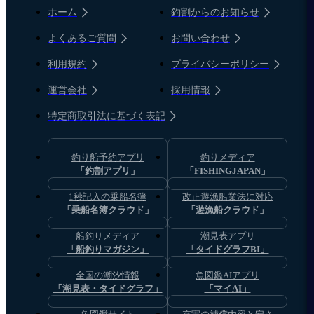
ホーム
釣割からのお知らせ
よくあるご質問
お問い合わせ
利用規約
プライバシーポリシー
運営会社
採用情報
特定商取引法に基づく表記
釣り船予約アプリ
釣りメディア
「釣割アプリ」
「FISHINGJAPAN」
1秒記入の乗船名簿
改正遊漁船業法に対応
「乗船名簿クラウド」
「遊漁船クラウド」
船釣りメディア
潮見表アプリ
「船釣りマガジン」
「タイドグラフBI」
全国の潮汐情報
魚図鑑AIアプリ
「潮見表・タイドグラフ」
「マイAI」