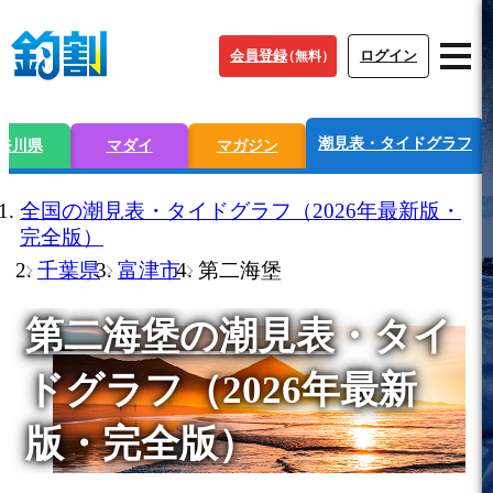
会員登録
ログイン
（無料）
潮見表・タイドグラフ
奈川県
マダイ
マガジン
全国の潮見表・タイドグラフ（2026年最新版・
完全版）
千葉県
富津市
第二海堡
第二海堡の潮見表
・タイ
ドグラフ（2026年最新
版・完全版）