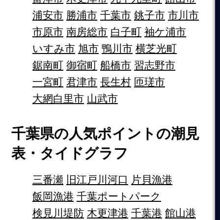
浦安市
勝浦市
千葉市
銚子市
市川市
市原市
南房総市
白子町
袖ケ浦市
いすみ市
旭市
鴨川市
横芝光町
鋸南町
御宿町
船橋市
習志野市
一宮町
君津市
長生村
匝瑳市
大網白里市
山武市
千葉県の人気ポイントの潮見
表・タイドグラフ
三番瀬
旧江戸川河口
片貝漁港
飯岡漁港
千葉ポートパーク
検見川堤防
木更津港
千葉港
館山港