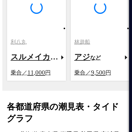
利八丸
林遊船
スルメイカ
アジ
11,000
9,500
乗合／
円
乗合／
円
各都道府県の潮見表・タイド
グラフ