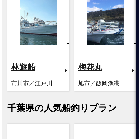
林遊船
梅花丸
市川市／江戸川放水路
旭市／飯岡漁港
千葉県の人気船釣りプラン