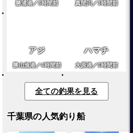
3
3
勝浦港／
時間前
真間川／
時間前
アジ
ハマチ
4
5
勝山漁港／
時間前
大原港／
時間前
全ての釣果を見る
千葉県の人気釣り船