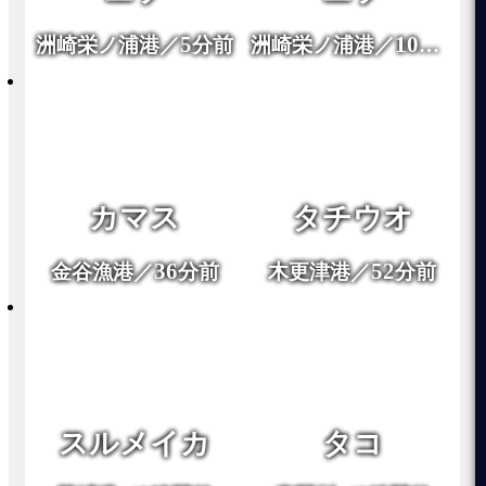
5
10
洲崎栄ノ浦港／
分前
洲崎栄ノ浦港／
分前
カマス
タチウオ
36
52
金谷漁港／
分前
木更津港／
分前
スルメイカ
タコ