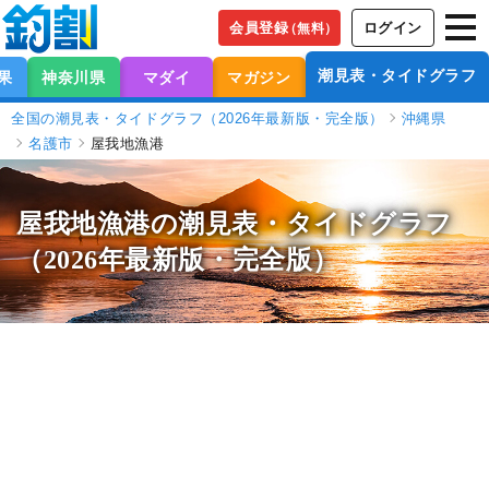
会員登録
ログイン
（無料）
潮見表・タイドグラフ
果
神奈川県
マダイ
マガジン
全国の潮見表・タイドグラフ（2026年最新版・完全版）
沖縄県
名護市
屋我地漁港
屋我地漁港の潮見表
・タイドグラフ
（2026年最新版・完全版）