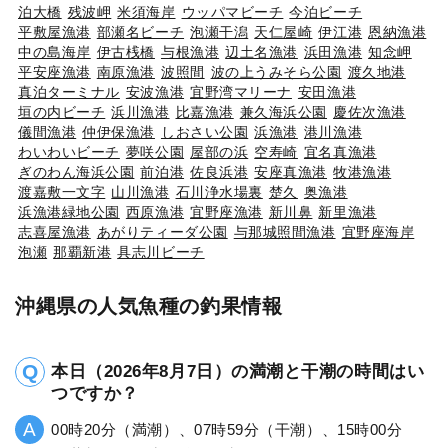
泊大橋
残波岬
米須海岸
ウッパマビーチ
今泊ビーチ
平敷屋漁港
部瀬名ビーチ
泡瀬干潟
天仁屋崎
伊江港
恩納漁港
中の島海岸
伊古桟橋
与根漁港
辺土名漁港
浜田漁港
知念岬
平安座漁港
南原漁港
波照間
波の上うみそら公園
渡久地港
真泊ターミナル
安波漁港
宜野湾マリーナ
安田漁港
垣の内ビーチ
浜川漁港
比嘉漁港
兼久海浜公園
慶佐次漁港
儀間漁港
仲伊保漁港
しおさい公園
浜漁港
港川漁港
わいわいビーチ
夢咲公園
屋部の浜
空寿崎
宜名真漁港
ぎのわん海浜公園
前泊港
佐良浜港
安座真漁港
牧港漁港
渡嘉敷一文字
山川漁港
石川浄水場裏
楚久
奥漁港
浜漁港緑地公園
西原漁港
宜野座漁港
新川鼻
新里漁港
志喜屋漁港
あがりティーダ公園
与那城照間漁港
宜野座海岸
泡瀬
那覇新港
具志川ビーチ
沖縄県の人気魚種の釣果情報
本日（2026年8月7日）の満潮と干潮の時間はい
つですか？
00時20分（満潮）、07時59分（干潮）、15時00分