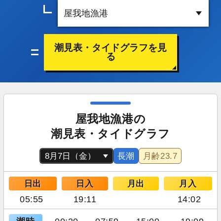
潮見表・タイドグラフを見
る
屋我地漁港の
潮見表・タイドグラフ
長潮
月齢
23.7
日出
日入
月出
月入
05:55
19:11
14:02