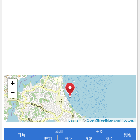
+
−
Leaflet
| ©
OpenStreetMap contributors
満潮
干潮
日時
潮名
時刻
潮位
時刻
潮位