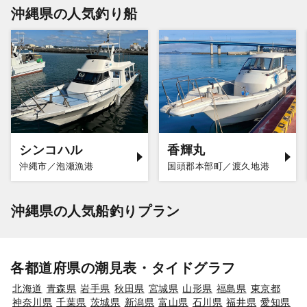
沖縄県の人気釣り船
シンコハル
香輝丸
沖縄市／泡瀬漁港
国頭郡本部町／渡久地港
沖縄県の人気船釣りプラン
各都道府県の潮見表・タイドグラフ
北海道
青森県
岩手県
秋田県
宮城県
山形県
福島県
東京都
神奈川県
千葉県
茨城県
新潟県
富山県
石川県
福井県
愛知県