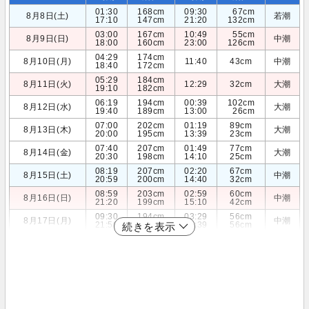
01:30
168cm
09:30
67cm
8月8日(土)
若潮
17:10
147cm
21:20
132cm
03:00
167cm
10:49
55cm
8月9日(日)
中潮
18:00
160cm
23:00
126cm
04:29
174cm
8月10日(月)
11:40
43cm
中潮
18:40
172cm
05:29
184cm
8月11日(火)
12:29
32cm
大潮
19:10
182cm
06:19
194cm
00:39
102cm
8月12日(水)
大潮
19:40
189cm
13:00
26cm
07:00
202cm
01:19
89cm
8月13日(木)
大潮
20:00
195cm
13:39
23cm
07:40
207cm
01:49
77cm
8月14日(金)
大潮
20:30
198cm
14:10
25cm
08:19
207cm
02:20
67cm
8月15日(土)
中潮
20:59
200cm
14:40
32cm
08:59
203cm
02:59
60cm
8月16日(日)
中潮
21:20
199cm
15:10
42cm
09:30
194cm
03:29
56cm
8月17日(月)
中潮
21:50
197cm
15:39
56cm
続きを表示