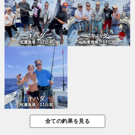
キハダ
キハダ
12
14
泡瀬漁港／
日前
泡瀬漁港／
日前
キハダ
21
泡瀬漁港／
日前
全ての釣果を見る