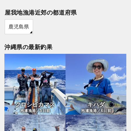
屋我地漁港近郊の都道府県
鹿児島県
沖縄県の最新釣果
クロシビカマス
キハダ
5
6
泡瀬漁港／
日前
泡瀬漁港／
日前