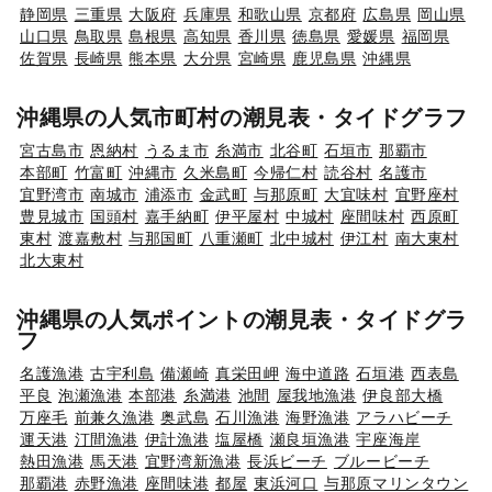
静岡県
三重県
大阪府
兵庫県
和歌山県
京都府
広島県
岡山県
山口県
鳥取県
島根県
高知県
香川県
徳島県
愛媛県
福岡県
佐賀県
長崎県
熊本県
大分県
宮崎県
鹿児島県
沖縄県
沖縄県の人気市町村の潮見表・タイドグラフ
宮古島市
恩納村
うるま市
糸満市
北谷町
石垣市
那覇市
本部町
竹富町
沖縄市
久米島町
今帰仁村
読谷村
名護市
宜野湾市
南城市
浦添市
金武町
与那原町
大宜味村
宜野座村
豊見城市
国頭村
嘉手納町
伊平屋村
中城村
座間味村
西原町
東村
渡嘉敷村
与那国町
八重瀬町
北中城村
伊江村
南大東村
北大東村
沖縄県の人気ポイントの潮見表・タイドグラ
フ
名護漁港
古宇利島
備瀬崎
真栄田岬
海中道路
石垣港
西表島
平良
泡瀬漁港
本部港
糸満港
池間
屋我地漁港
伊良部大橋
万座毛
前兼久漁港
奥武島
石川漁港
海野漁港
アラハビーチ
運天港
汀間漁港
伊計漁港
塩屋橋
瀬良垣漁港
宇座海岸
熱田漁港
馬天港
宜野湾新漁港
長浜ビーチ
ブルービーチ
那覇港
赤野漁港
座間味港
都屋
東浜河口
与那原マリンタウン