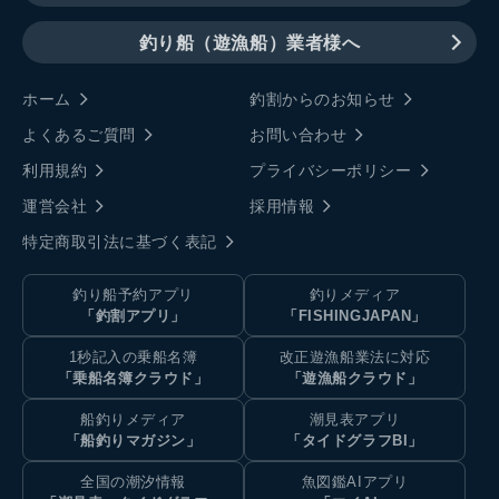
釣り船（遊漁船）業者様へ
ホーム
釣割からのお知らせ
よくあるご質問
お問い合わせ
利用規約
プライバシーポリシー
運営会社
採用情報
特定商取引法に基づく表記
釣り船予約アプリ
釣りメディア
「釣割アプリ」
「FISHINGJAPAN」
1秒記入の乗船名簿
改正遊漁船業法に対応
「乗船名簿クラウド」
「遊漁船クラウド」
船釣りメディア
潮見表アプリ
「船釣りマガジン」
「タイドグラフBI」
全国の潮汐情報
魚図鑑AIアプリ