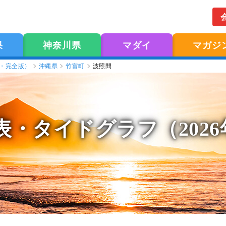
果
神奈川県
マダイ
マガジ
版・完全版）
沖縄県
竹富町
波照間
表
・タイドグラフ（202