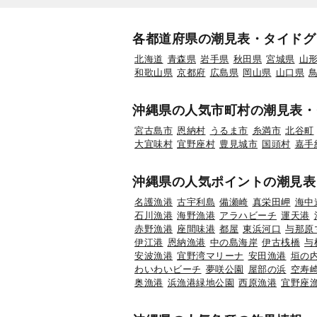
各都道府県の潮見表・タイドグ
北海道
青森県
岩手県
秋田県
宮城県
山
和歌山県
京都府
広島県
岡山県
山口県
沖縄県の人気市町村の潮見表・
宮古島市
恩納村
うるま市
糸満市
北谷町
大宜味村
宜野座村
豊見城市
国頭村
嘉手
沖縄県の人気ポイントの潮見表
名護漁港
古宇利島
備瀬崎
真栄田岬
海中
石川漁港
海野漁港
アラハビーチ
運天港
赤野漁港
座間味港
都屋
東浜河口
与那原
伊江港
恩納漁港
中の島海岸
伊古桟橋
与
安波漁港
宜野湾マリーナ
安田漁港
垣の
わいわいビーチ
夢咲公園
屋部の浜
空寿
奥漁港
浜漁港緑地公園
西原漁港
宜野座