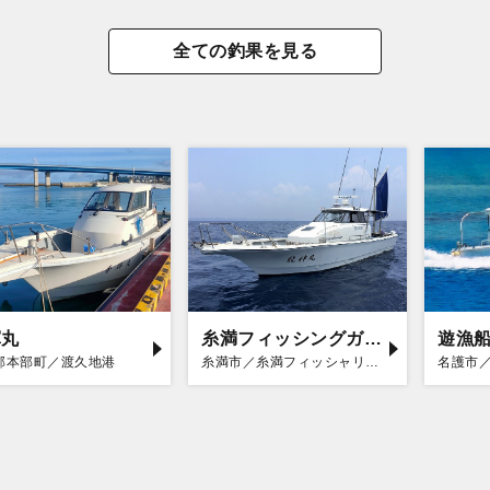
全ての釣果を見る
輝丸
糸満フィッシングガイド 龍神丸
遊漁
郡本部町／渡久地港
糸満市／糸満フィッシャリーナ
名護市