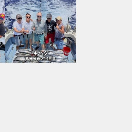
キハダ
14
泡瀬漁港／
日前