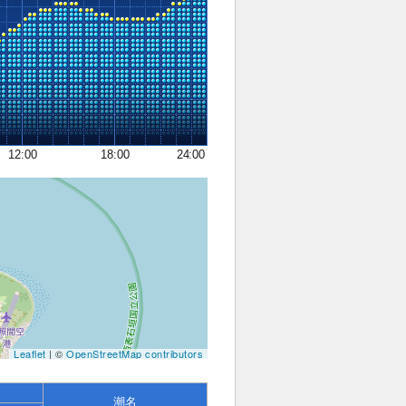
12:00
18:00
24:00
Leaflet
| ©
OpenStreetMap contributors
潮名