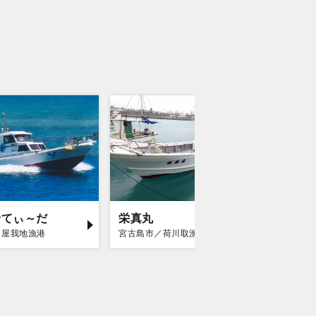
船てぃ～だ
栄真丸
八宝丸
／屋我地漁港
宮古島市／荷川取漁港
石垣市／石