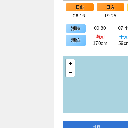
日出
日入
06:16
19:25
00:30
07:4
潮時
満潮
干
潮位
170cm
59c
+
−
日時