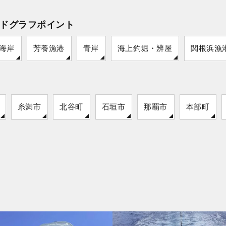
ドグラフポイント
海岸
芳養漁港
青岸
海上釣堀・辨屋
関根浜漁
糸満市
北谷町
石垣市
那覇市
本部町