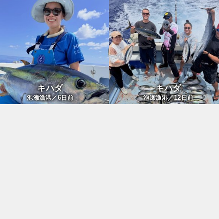
キハダ
キハダ
6
12
泡瀬漁港／
日前
泡瀬漁港／
日前