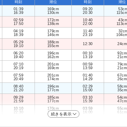
時刻
潮位
時刻
潮位
01:39
169cm
09:20
53c
16:39
130cm
20:30
115c
02:59
172cm
10:40
43c
17:50
138cm
22:00
113c
04:19
179cm
11:40
32c
18:39
146cm
23:19
104c
05:29
188cm
12:30
24cm
19:10
155cm
06:20
196cm
00:10
92cm
19:40
162cm
13:19
21cm
07:10
201cm
00:59
79cm
20:19
169cm
13:59
21cm
07:59
201cm
01:40
67cm
20:49
174cm
14:29
26cm
08:40
196cm
02:29
58cm
21:20
177cm
15:00
35cm
09:29
185cm
03:10
54cm
21:59
177cm
15:39
47cm
10:10
170cm
03:59
55cm
22:30
175cm
16:00
61cm
続きを表示