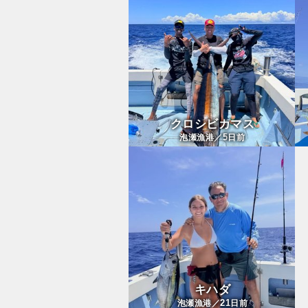
クロシビカマス
5
泡瀬漁港／
日前
キハダ
21
泡瀬漁港／
日前