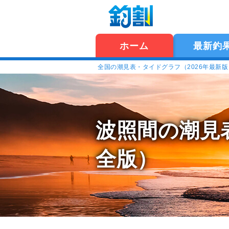
ホーム
最新釣
全国の潮見表・タイドグラフ（2026年最新
波照間の潮見
全版）