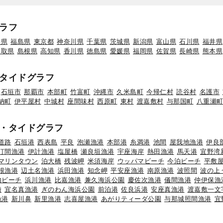
ラフ
形県
福島県
東京都
神奈川県
千葉県
茨城県
新潟県
富山県
石川県
福井県
鳥取県
島根県
高知県
香川県
徳島県
愛媛県
福岡県
佐賀県
長崎県
熊本県
タイドグラフ
石垣市
那覇市
本部町
竹富町
沖縄市
久米島町
今帰仁村
読谷村
名護市
納町
伊平屋村
中城村
座間味村
西原町
東村
渡嘉敷村
与那国町
八重瀬
・タイドグラフ
道路
石垣港
西表島
平良
泡瀬漁港
本部港
糸満港
池間
屋我地漁港
伊良
汀間漁港
伊計漁港
塩屋橋
瀬良垣漁港
宇座海岸
熱田漁港
馬天港
宜野湾
マリンタウン
泊大橋
残波岬
米須海岸
ウッパマビーチ
今泊ビーチ
平敷
根漁港
辺土名漁港
浜田漁港
知念岬
平安座漁港
南原漁港
波照間
波の上
内ビーチ
浜川漁港
比嘉漁港
兼久海浜公園
慶佐次漁港
儀間漁港
仲伊保漁
崎
宜名真漁港
ぎのわん海浜公園
前泊港
佐良浜港
安座真漁港
渡嘉敷一文
漁港
新川鼻
新里漁港
志喜屋漁港
あがりティーダ公園
与那城照間漁港
宜