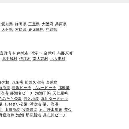
愛知県
静岡県
三重県
大阪府
兵庫県
大分県
宮崎県
鹿児島県
沖縄県
宜野湾市
南城市
浦添市
金武町
与那原町
町
北中城村
伊江村
南大東村
北大東村
部大橋
万座毛
前兼久漁港
奥武島
新漁港
長浜ビーチ
ブルービーチ
那覇港
屋漁港
部瀬名ビーチ
泡瀬干潟
天仁屋崎
うみそら公園
渡久地港
真泊ターミナル
港
しおさい公園
浜漁港
港川漁港
字
山川漁港
牧港漁港
石川浄水場裏
楚久
野座海岸
泡瀬
那覇新港
具志川ビーチ