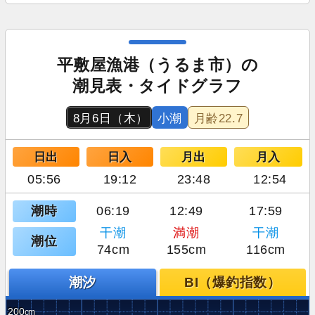
平敷屋漁港（うるま市）の
潮見表・タイドグラフ
8月6日（木）
小潮
月齢
22.7
日出
日入
月出
月入
05:56
19:12
23:48
12:54
潮時
06:19
12:49
17:59
干潮
満潮
干潮
潮位
74cm
155cm
116cm
潮汐
BI（爆釣指数）
200