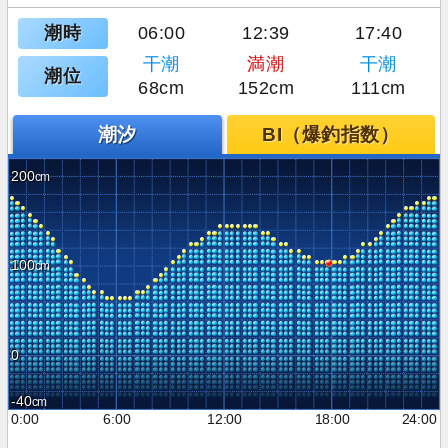
潮時
06:00
12:39
17:40
干潮
満潮
干潮
潮位
68cm
152cm
111cm
潮汐
BI（爆釣指数）
200
100
0
-40
0:00
6:00
12:00
18:00
24:00