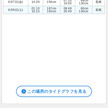
07:20
69cm
8月7日(金)
14:29
156cm
長潮
19:00
130cm
01:10
187cm
08:49
60cm
8月8日(土)
若潮
16:10
165cm
20:49
136cm
この場所のタイドグラフを見る