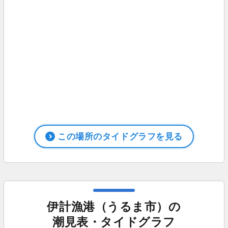
この場所のタイドグラフを見る
伊計漁港（うるま市）の
潮見表・タイドグラフ