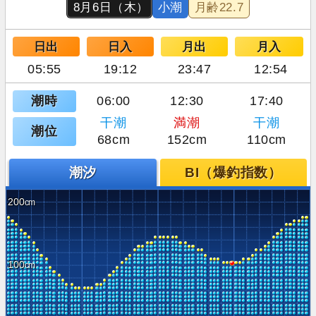
8月6日（木）
小潮
月齢
22.7
日出
日入
月出
月入
05:55
19:12
23:47
12:54
潮時
06:00
12:30
17:40
干潮
満潮
干潮
潮位
68cm
152cm
110cm
潮汐
BI（爆釣指数）
200
100