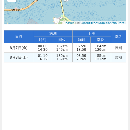
Leaflet
| ©
OpenStreetMap contributors
満潮
干潮
日時
潮名
時刻
潮位
時刻
潮位
00:00
182cm
07:20
64cm
8月7日(金)
長潮
14:30
149cm
18:59
126cm
01:10
180cm
08:59
55cm
8月8日(土)
若潮
16:19
159cm
20:49
131cm