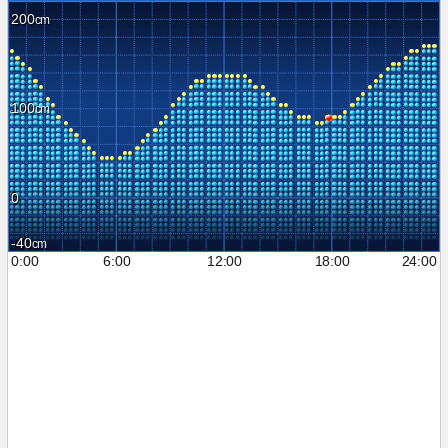
200
100
0
-40
0:00
6:00
12:00
18:00
24:00