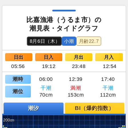
比嘉漁港（うるま市）の
潮見表・タイドグラフ
8月6日（木）
小潮
月齢
22.7
日出
日入
月出
月入
05:56
19:12
23:48
12:54
潮時
06:00
12:39
17:40
干潮
満潮
干潮
潮位
70cm
153cm
112cm
潮汐
BI（爆釣指数）
200