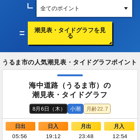
潮見表・タイドグラフを見
る
うるま市の人気潮見表・タイドグラフポイント
海中道路（うるま市）の
潮見表・タイドグラフ
8月6日（木）
小潮
月齢
22.7
日出
日入
月出
月入
05:56
19:12
23:48
12:54