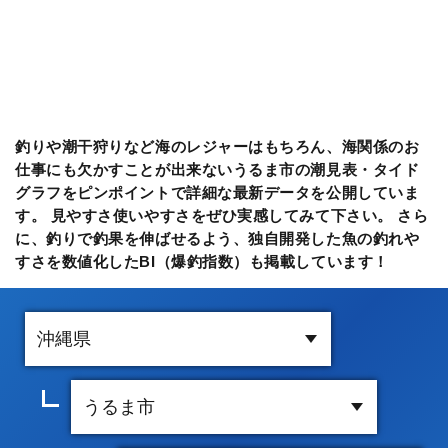
釣りや潮干狩りなど海のレジャーはもちろん、海関係のお
仕事にも欠かすことが出来ないうるま市の潮見表・タイド
グラフをピンポイントで詳細な最新データを公開していま
す。 見やすさ使いやすさをぜひ実感してみて下さい。 さら
に、釣りで釣果を伸ばせるよう、独自開発した魚の釣れや
すさを数値化したBI（爆釣指数）も掲載しています！