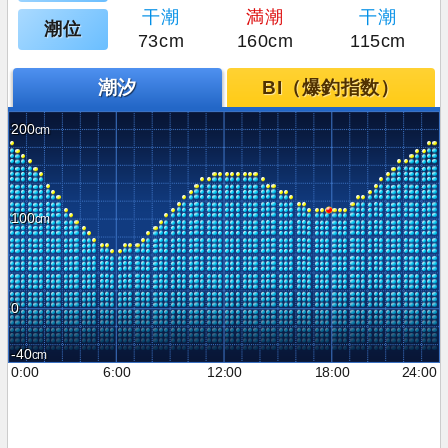
干潮
満潮
干潮
潮位
73cm
160cm
115cm
潮汐
BI（爆釣指数）
200
100
0
-40
0:00
6:00
12:00
18:00
24:00