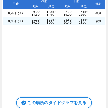
満潮
干潮
日時
潮名
時刻
潮位
時刻
潮位
00:00
183cm
07:29
64cm
8月7日(金)
長潮
14:30
149cm
19:00
126cm
01:19
181cm
08:59
54cm
8月8日(土)
若潮
16:19
160cm
20:49
131cm
この場所のタイドグラフを見る