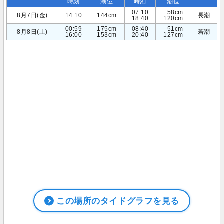
時刻
潮位
時刻
潮位
07:10
58cm
8月7日(金)
14:10
144cm
長潮
18:40
120cm
00:59
175cm
08:40
51cm
8月8日(土)
若潮
16:00
153cm
20:40
127cm
この場所のタイドグラフを見る