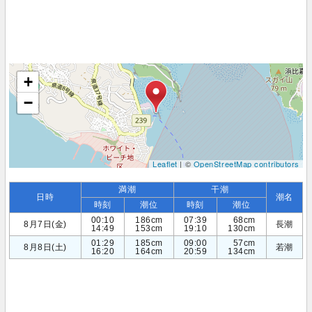
+
−
Leaflet
| ©
OpenStreetMap contributors
満潮
干潮
日時
潮名
時刻
潮位
時刻
潮位
00:10
186cm
07:39
68cm
8月7日(金)
長潮
14:49
153cm
19:10
130cm
01:29
185cm
09:00
57cm
8月8日(土)
若潮
16:20
164cm
20:59
134cm