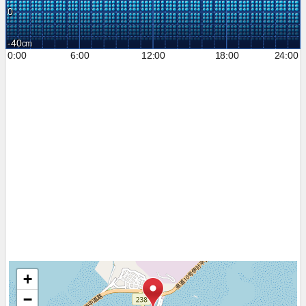
0
-40
0:00
6:00
12:00
18:00
24:00
+
−