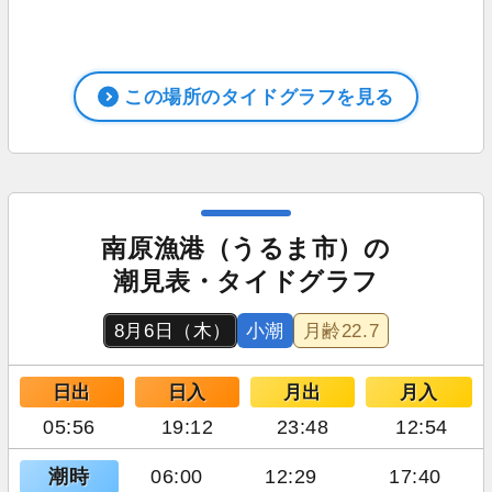
この場所のタイドグラフを見る
南原漁港（うるま市）の
潮見表・タイドグラフ
8月6日（木）
小潮
月齢
22.7
日出
日入
月出
月入
05:56
19:12
23:48
12:54
潮時
06:00
12:29
17:40