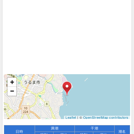
+
−
Leaflet
| ©
OpenStreetMap contributors
満潮
干潮
日時
潮名