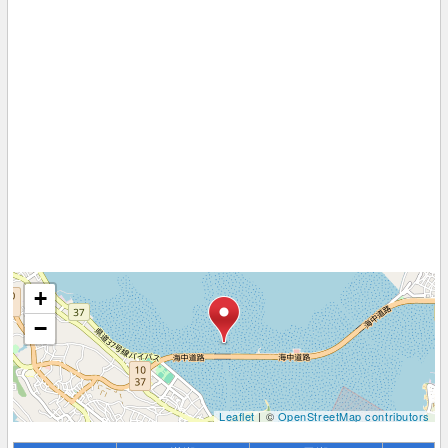
+
−
Leaflet
| ©
OpenStreetMap contributors