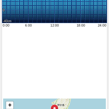
0
-40
0:00
6:00
12:00
18:00
24:00
+