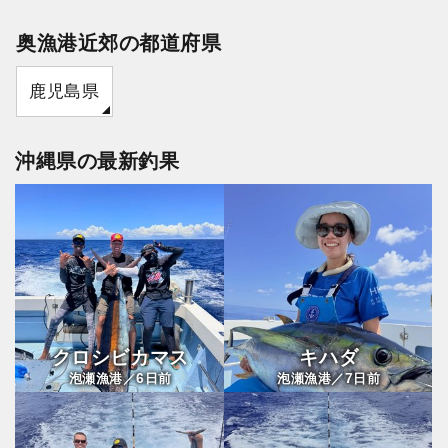
奥漁港近郊の都道府県
鹿児島県
沖縄県の最新釣果
クロシビカマス
キハダ
6
7
泡瀬漁港／
日前
泡瀬漁港／
日前