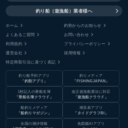
釣り船（遊漁船）業者様へ
ホーム
釣割からのお知らせ
よくあるご質問
お問い合わせ
利用規約
プライバシーポリシー
運営会社
採用情報
特定商取引法に基づく表記
釣り船予約アプリ
釣りメディア
「釣割アプリ」
「FISHINGJAPAN」
1秒記入の乗船名簿
改正遊漁船業法に対応
「乗船名簿クラウド」
「遊漁船クラウド」
船釣りメディア
潮見表アプリ
「船釣りマガジン」
「タイドグラフBI」
全国の潮汐情報
魚図鑑AIアプリ