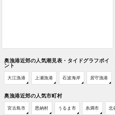
奥漁港近郊の人気潮見表・タイドグラフポイ
ント
大江漁港
上瀬漁港
石波海岸
居守漁港
奥漁港近郊の人気市町村
宮古島市
恩納村
うるま市
糸満市
北