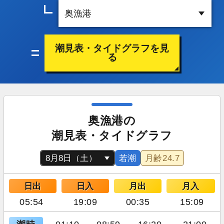
潮見表・タイドグラフを見
る
奥漁港の
潮見表・タイドグラフ
若潮
月齢
24.7
日出
日入
月出
月入
05:54
19:09
00:35
15:09