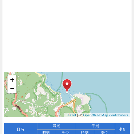
+
−
Leaflet
| ©
OpenStreetMap contributors
満潮
干潮
日時
潮名
時刻
潮位
時刻
潮位