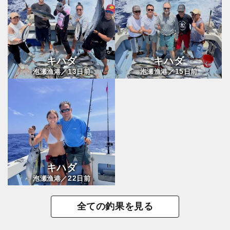
キハダ
キハダ
13
15
泡瀬漁港／
日前
泡瀬漁港／
日前
キハダ
22
泡瀬漁港／
日前
全ての釣果を見る