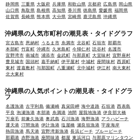
静岡県
三重県
大阪府
兵庫県
和歌山県
京都府
広島県
岡山県
山口県
鳥取県
島根県
高知県
香川県
徳島県
愛媛県
福岡県
佐賀県
長崎県
熊本県
大分県
宮崎県
鹿児島県
沖縄県
沖縄県の人気市町村の潮見表・タイドグラフ
宮古島市
恩納村
うるま市
糸満市
北谷町
石垣市
那覇市
本部町
竹富町
沖縄市
久米島町
今帰仁村
読谷村
名護市
宜野湾市
南城市
浦添市
金武町
与那原町
大宜味村
宜野座村
豊見城市
国頭村
嘉手納町
伊平屋村
中城村
座間味村
西原町
東村
渡嘉敷村
与那国町
八重瀬町
北中城村
伊江村
南大東村
北大東村
沖縄県の人気ポイントの潮見表・タイドグラ
フ
名護漁港
古宇利島
備瀬崎
真栄田岬
海中道路
石垣港
西表島
平良
泡瀬漁港
本部港
糸満港
池間
屋我地漁港
伊良部大橋
万座毛
前兼久漁港
奥武島
石川漁港
海野漁港
アラハビーチ
運天港
汀間漁港
伊計漁港
塩屋橋
瀬良垣漁港
宇座海岸
熱田漁港
馬天港
宜野湾新漁港
長浜ビーチ
ブルービーチ
那覇港
赤野漁港
座間味港
都屋
東浜河口
与那原マリンタウン