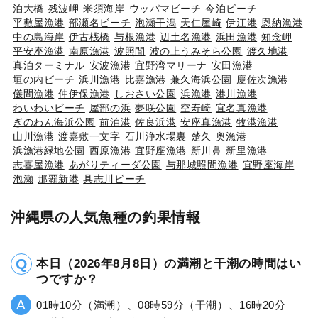
泊大橋
残波岬
米須海岸
ウッパマビーチ
今泊ビーチ
平敷屋漁港
部瀬名ビーチ
泡瀬干潟
天仁屋崎
伊江港
恩納漁港
中の島海岸
伊古桟橋
与根漁港
辺土名漁港
浜田漁港
知念岬
平安座漁港
南原漁港
波照間
波の上うみそら公園
渡久地港
真泊ターミナル
安波漁港
宜野湾マリーナ
安田漁港
垣の内ビーチ
浜川漁港
比嘉漁港
兼久海浜公園
慶佐次漁港
儀間漁港
仲伊保漁港
しおさい公園
浜漁港
港川漁港
わいわいビーチ
屋部の浜
夢咲公園
空寿崎
宜名真漁港
ぎのわん海浜公園
前泊港
佐良浜港
安座真漁港
牧港漁港
山川漁港
渡嘉敷一文字
石川浄水場裏
楚久
奥漁港
浜漁港緑地公園
西原漁港
宜野座漁港
新川鼻
新里漁港
志喜屋漁港
あがりティーダ公園
与那城照間漁港
宜野座海岸
泡瀬
那覇新港
具志川ビーチ
沖縄県の人気魚種の釣果情報
本日（2026年8月8日）の満潮と干潮の時間はい
つですか？
01時10分（満潮）、08時59分（干潮）、16時20分