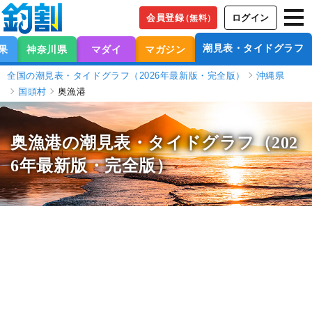
会員登録
ログイン
（無料）
潮見表・タイドグラフ
果
神奈川県
マダイ
マガジン
全国の潮見表・タイドグラフ（2026年最新版・完全版）
沖縄県
国頭村
奥漁港
奥漁港の潮見表
・タイドグラフ（202
6年最新版・完全版）