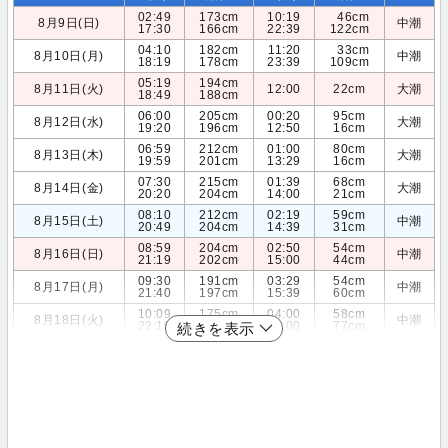
02:49
173cm
10:19
46cm
8月9日(日)
中潮
17:30
166cm
22:39
122cm
04:10
182cm
11:20
33cm
8月10日(月)
中潮
18:19
178cm
23:39
109cm
05:19
194cm
8月11日(火)
12:00
22cm
大潮
18:49
188cm
06:00
205cm
00:20
95cm
8月12日(水)
大潮
19:20
196cm
12:50
16cm
06:59
212cm
01:00
80cm
8月13日(木)
大潮
19:59
201cm
13:29
16cm
07:30
215cm
01:39
68cm
8月14日(金)
大潮
20:20
204cm
14:00
21cm
08:10
212cm
02:19
59cm
8月15日(土)
中潮
20:49
204cm
14:39
31cm
08:59
204cm
02:50
54cm
8月16日(日)
中潮
21:19
202cm
15:00
44cm
09:30
191cm
03:29
54cm
8月17日(月)
中潮
21:40
197cm
15:39
60cm
10:09
175cm
04:00
58cm
8月18日(火)
中潮
22:10
190cm
16:00
77cm
続きを表示