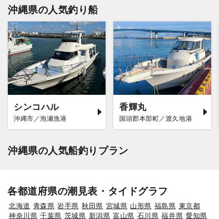
沖縄県の人気釣り船
シンコハル
香輝丸
沖縄市／泡瀬漁港
国頭郡本部町／渡久地港
沖縄県の人気船釣りプラン
各都道府県の潮見表・タイドグラフ
北海道
青森県
岩手県
秋田県
宮城県
山形県
福島県
東京都
神奈川県
千葉県
茨城県
新潟県
富山県
石川県
福井県
愛知県