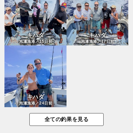
キハダ
キハダ
15
17
泡瀬漁港／
日前
泡瀬漁港／
日前
キハダ
24
泡瀬漁港／
日前
全ての釣果を見る