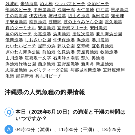
残波岬
米須海岸
泊大橋
ウッパマビーチ
今泊ビーチ
部瀬名ビーチ
平敷屋漁港
泡瀬干潟
天仁屋崎
伊江港
恩納漁港
中の島海岸
伊古桟橋
与根漁港
辺土名漁港
浜田漁港
知念岬
平安座漁港
南原漁港
波照間
波の上うみそら公園
渡久地港
真泊ターミナル
安波漁港
宜野湾マリーナ
安田漁港
垣の内ビーチ
比嘉漁港
浜川漁港
慶佐次漁港
兼久海浜公園
儀間漁港
しおさい公園
仲伊保漁港
浜漁港
港川漁港
わいわいビーチ
屋部の浜
夢咲公園
空寿崎
宜名真漁港
ぎのわん海浜公園
前泊港
佐良浜港
安座真漁港
牧港漁港
山川漁港
渡嘉敷一文字
石川浄水場裏
楚久
奥漁港
浜漁港緑地公園
西原漁港
宜野座漁港
新川鼻
新里漁港
志喜屋漁港
あがりティーダ公園
与那城照間漁港
宜野座海岸
泡瀬
那覇新港
具志川ビーチ
沖縄県の人気魚種の釣果情報
本日（2026年8月10日）の満潮と干潮の時間は
いつですか？
04時20分（満潮）、11時30分（干潮）、18時29分