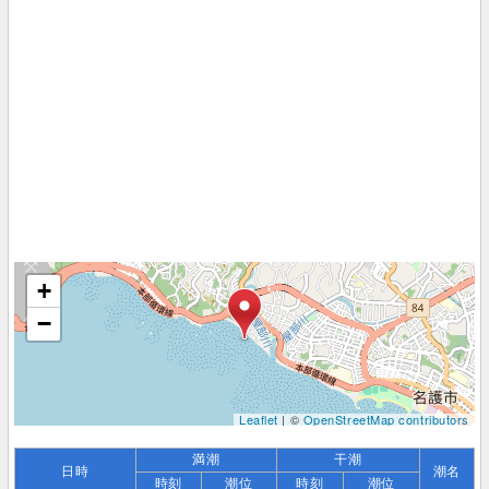
+
−
Leaflet
| ©
OpenStreetMap contributors
満潮
干潮
日時
潮名
時刻
潮位
時刻
潮位