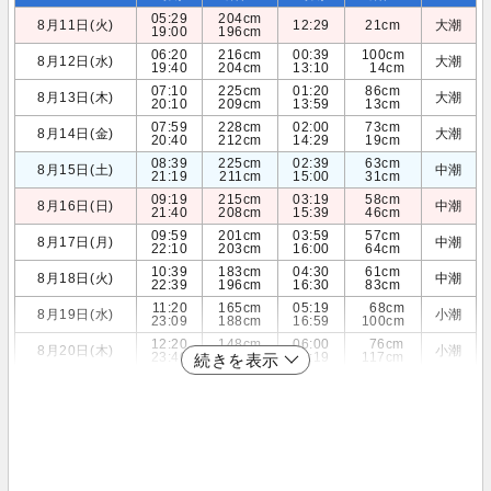
05:29
204cm
8月11日(火)
12:29
21cm
大潮
19:00
196cm
06:20
216cm
00:39
100cm
8月12日(水)
大潮
19:40
204cm
13:10
14cm
07:10
225cm
01:20
86cm
8月13日(木)
大潮
20:10
209cm
13:59
13cm
07:59
228cm
02:00
73cm
8月14日(金)
大潮
20:40
212cm
14:29
19cm
08:39
225cm
02:39
63cm
8月15日(土)
中潮
21:19
211cm
15:00
31cm
09:19
215cm
03:19
58cm
8月16日(日)
中潮
21:40
208cm
15:39
46cm
09:59
201cm
03:59
57cm
8月17日(月)
中潮
22:10
203cm
16:00
64cm
10:39
183cm
04:30
61cm
8月18日(火)
中潮
22:39
196cm
16:30
83cm
11:20
165cm
05:19
68cm
8月19日(水)
小潮
23:09
188cm
16:59
100cm
12:20
148cm
06:00
76cm
8月20日(木)
小潮
23:40
179cm
17:19
117cm
続きを表示