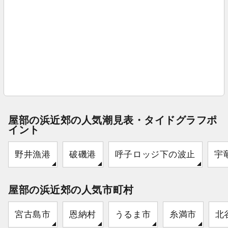
屋部の浜近郊の人気潮見表・タイドグラフポ
イント
野井漁港
破磯港
呼子ロッジ下の波止
宇
屋部の浜近郊の人気市町村
宮古島市
恩納村
うるま市
糸満市
北