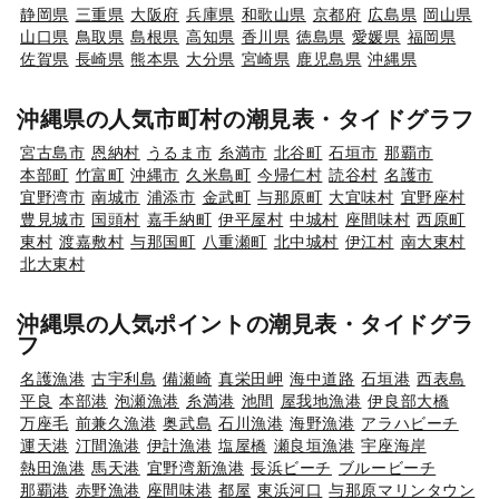
静岡県
三重県
大阪府
兵庫県
和歌山県
京都府
広島県
岡山県
山口県
鳥取県
島根県
高知県
香川県
徳島県
愛媛県
福岡県
佐賀県
長崎県
熊本県
大分県
宮崎県
鹿児島県
沖縄県
沖縄県の人気市町村の潮見表・タイドグラフ
宮古島市
恩納村
うるま市
糸満市
北谷町
石垣市
那覇市
本部町
竹富町
沖縄市
久米島町
今帰仁村
読谷村
名護市
宜野湾市
南城市
浦添市
金武町
与那原町
大宜味村
宜野座村
豊見城市
国頭村
嘉手納町
伊平屋村
中城村
座間味村
西原町
東村
渡嘉敷村
与那国町
八重瀬町
北中城村
伊江村
南大東村
北大東村
沖縄県の人気ポイントの潮見表・タイドグラ
フ
名護漁港
古宇利島
備瀬崎
真栄田岬
海中道路
石垣港
西表島
平良
本部港
泡瀬漁港
糸満港
池間
屋我地漁港
伊良部大橋
万座毛
前兼久漁港
奥武島
石川漁港
海野漁港
アラハビーチ
運天港
汀間漁港
伊計漁港
塩屋橋
瀬良垣漁港
宇座海岸
熱田漁港
馬天港
宜野湾新漁港
長浜ビーチ
ブルービーチ
那覇港
赤野漁港
座間味港
都屋
東浜河口
与那原マリンタウン