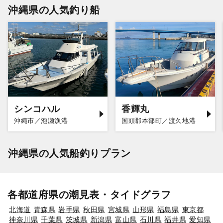
沖縄県の人気釣り船
シンコハル
香輝丸
沖縄市／泡瀬漁港
国頭郡本部町／渡久地港
沖縄県の人気船釣りプラン
各都道府県の潮見表・タイドグラフ
北海道
青森県
岩手県
秋田県
宮城県
山形県
福島県
東京都
神奈川県
千葉県
茨城県
新潟県
富山県
石川県
福井県
愛知県