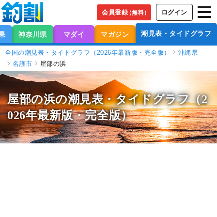
会員登録
ログイン
（無料）
潮見表・タイドグラフ
果
神奈川県
マダイ
マガジン
全国の潮見表・タイドグラフ（2026年最新版・完全版）
沖縄県
名護市
屋部の浜
屋部の浜の潮見表
・タイドグラフ（2
026年最新版・完全版）