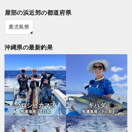
屋部の浜近郊の都道府県
鹿児島県
沖縄県の最新釣果
クロシビカマス
キハダ
8
9
泡瀬漁港／
日前
泡瀬漁港／
日前