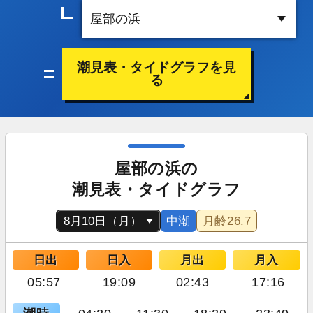
潮見表・タイドグラフを見
る
屋部の浜の
潮見表・タイドグラフ
中潮
月齢
26.7
日出
日入
月出
月入
05:57
19:09
02:43
17:16