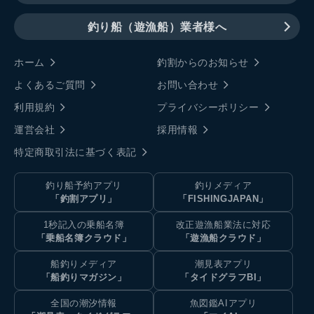
釣り船（遊漁船）業者様へ
ホーム
釣割からのお知らせ
よくあるご質問
お問い合わせ
利用規約
プライバシーポリシー
運営会社
採用情報
特定商取引法に基づく表記
釣り船予約アプリ
釣りメディア
「釣割アプリ」
「FISHINGJAPAN」
1秒記入の乗船名簿
改正遊漁船業法に対応
「乗船名簿クラウド」
「遊漁船クラウド」
船釣りメディア
潮見表アプリ
「船釣りマガジン」
「タイドグラフBI」
全国の潮汐情報
魚図鑑AIアプリ