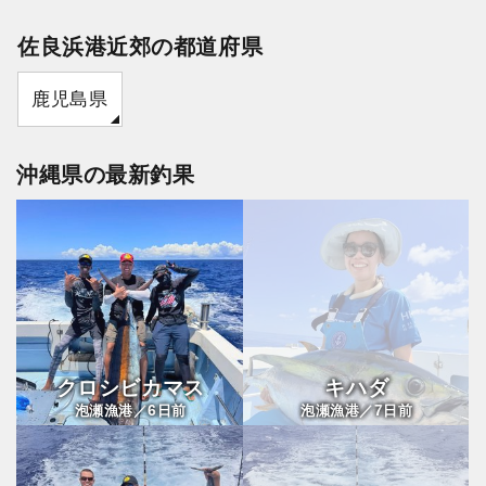
佐良浜港近郊の都道府県
鹿児島県
沖縄県の最新釣果
クロシビカマス
キハダ
6
7
泡瀬漁港／
日前
泡瀬漁港／
日前