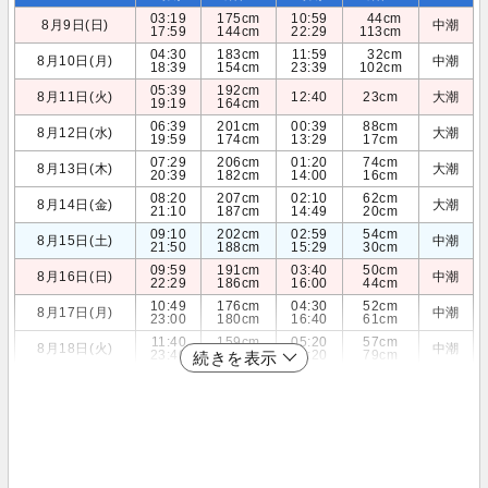
03:19
175cm
10:59
44cm
8月9日(日)
中潮
17:59
144cm
22:29
113cm
04:30
183cm
11:59
32cm
8月10日(月)
中潮
18:39
154cm
23:39
102cm
05:39
192cm
8月11日(火)
12:40
23cm
大潮
19:19
164cm
06:39
201cm
00:39
88cm
8月12日(水)
大潮
19:59
174cm
13:29
17cm
07:29
206cm
01:20
74cm
8月13日(木)
大潮
20:39
182cm
14:00
16cm
08:20
207cm
02:10
62cm
8月14日(金)
大潮
21:10
187cm
14:49
20cm
09:10
202cm
02:59
54cm
8月15日(土)
中潮
21:50
188cm
15:29
30cm
09:59
191cm
03:40
50cm
8月16日(日)
中潮
22:29
186cm
16:00
44cm
10:49
176cm
04:30
52cm
8月17日(月)
中潮
23:00
180cm
16:40
61cm
11:40
159cm
05:20
57cm
8月18日(火)
中潮
23:40
172cm
17:20
79cm
続きを表示