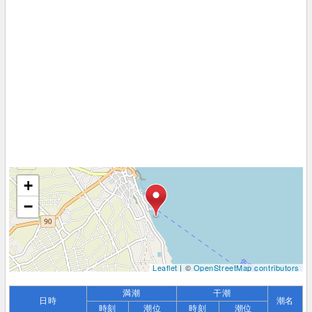
+
−
Leaflet
| ©
OpenStreetMap contributors
満潮
干潮
日時
潮名
時刻
潮位
時刻
潮位