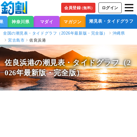
会員登録
ログイン
（無料）
潮見表・タイドグラフ
果
神奈川県
マダイ
マガジン
全国の潮見表・タイドグラフ（2026年最新版・完全版）
沖縄県
宮古島市
佐良浜港
佐良浜港の潮見表
・タイドグラフ（2
026年最新版・完全版）