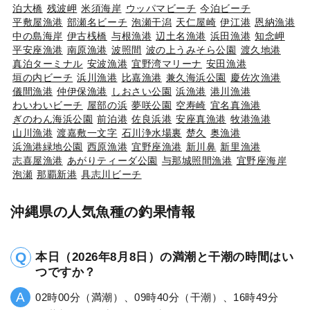
泊大橋
残波岬
米須海岸
ウッパマビーチ
今泊ビーチ
平敷屋漁港
部瀬名ビーチ
泡瀬干潟
天仁屋崎
伊江港
恩納漁港
中の島海岸
伊古桟橋
与根漁港
辺土名漁港
浜田漁港
知念岬
平安座漁港
南原漁港
波照間
波の上うみそら公園
渡久地港
真泊ターミナル
安波漁港
宜野湾マリーナ
安田漁港
垣の内ビーチ
浜川漁港
比嘉漁港
兼久海浜公園
慶佐次漁港
儀間漁港
仲伊保漁港
しおさい公園
浜漁港
港川漁港
わいわいビーチ
屋部の浜
夢咲公園
空寿崎
宜名真漁港
ぎのわん海浜公園
前泊港
佐良浜港
安座真漁港
牧港漁港
山川漁港
渡嘉敷一文字
石川浄水場裏
楚久
奥漁港
浜漁港緑地公園
西原漁港
宜野座漁港
新川鼻
新里漁港
志喜屋漁港
あがりティーダ公園
与那城照間漁港
宜野座海岸
泡瀬
那覇新港
具志川ビーチ
沖縄県の人気魚種の釣果情報
本日（2026年8月8日）の満潮と干潮の時間はい
つですか？
02時00分（満潮）、09時40分（干潮）、16時49分