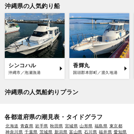
沖縄県の人気釣り船
シンコハル
香輝丸
沖縄市／泡瀬漁港
国頭郡本部町／渡久地港
沖縄県の人気船釣りプラン
各都道府県の潮見表・タイドグラフ
北海道
青森県
岩手県
秋田県
宮城県
山形県
福島県
東京都
神奈川県
千葉県
茨城県
新潟県
富山県
石川県
福井県
愛知県