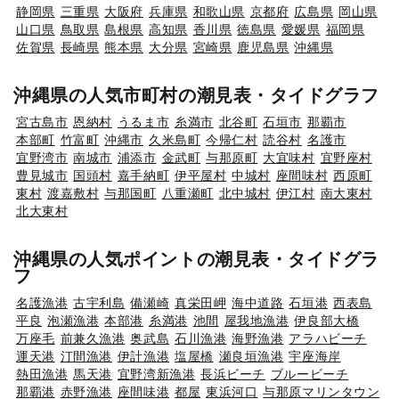
静岡県
三重県
大阪府
兵庫県
和歌山県
京都府
広島県
岡山県
山口県
鳥取県
島根県
高知県
香川県
徳島県
愛媛県
福岡県
佐賀県
長崎県
熊本県
大分県
宮崎県
鹿児島県
沖縄県
沖縄県の人気市町村の潮見表・タイドグラフ
宮古島市
恩納村
うるま市
糸満市
北谷町
石垣市
那覇市
本部町
竹富町
沖縄市
久米島町
今帰仁村
読谷村
名護市
宜野湾市
南城市
浦添市
金武町
与那原町
大宜味村
宜野座村
豊見城市
国頭村
嘉手納町
伊平屋村
中城村
座間味村
西原町
東村
渡嘉敷村
与那国町
八重瀬町
北中城村
伊江村
南大東村
北大東村
沖縄県の人気ポイントの潮見表・タイドグラ
フ
名護漁港
古宇利島
備瀬崎
真栄田岬
海中道路
石垣港
西表島
平良
泡瀬漁港
本部港
糸満港
池間
屋我地漁港
伊良部大橋
万座毛
前兼久漁港
奥武島
石川漁港
海野漁港
アラハビーチ
運天港
汀間漁港
伊計漁港
塩屋橋
瀬良垣漁港
宇座海岸
熱田漁港
馬天港
宜野湾新漁港
長浜ビーチ
ブルービーチ
那覇港
赤野漁港
座間味港
都屋
東浜河口
与那原マリンタウン