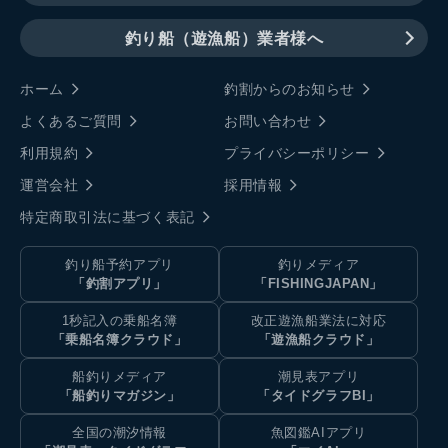
釣り船（遊漁船）業者様へ
ホーム
釣割からのお知らせ
よくあるご質問
お問い合わせ
利用規約
プライバシーポリシー
運営会社
採用情報
特定商取引法に基づく表記
釣り船予約アプリ
釣りメディア
「釣割アプリ」
「FISHINGJAPAN」
1秒記入の乗船名簿
改正遊漁船業法に対応
「乗船名簿クラウド」
「遊漁船クラウド」
船釣りメディア
潮見表アプリ
「船釣りマガジン」
「タイドグラフBI」
全国の潮汐情報
魚図鑑AIアプリ