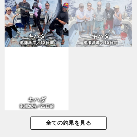
キハダ
キハダ
13
15
泡瀬漁港／
日前
泡瀬漁港／
日前
キハダ
22
泡瀬漁港／
日前
全ての釣果を見る