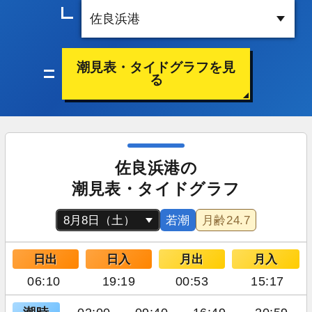
潮見表・タイドグラフを見
る
佐良浜港の
潮見表・タイドグラフ
若潮
月齢
24.7
日出
日入
月出
月入
06:10
19:19
00:53
15:17