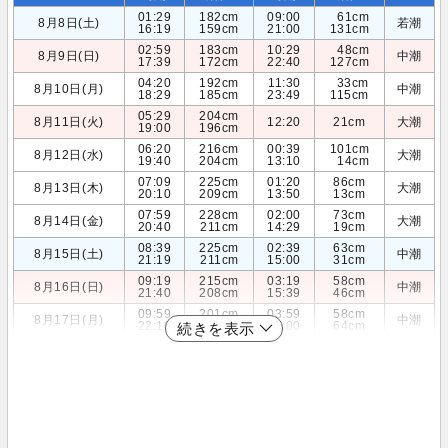
01:29
182cm
09:00
61cm
8月8日(土)
若潮
16:19
159cm
21:00
131cm
02:59
183cm
10:29
48cm
8月9日(日)
中潮
17:39
172cm
22:40
127cm
04:20
192cm
11:30
33cm
8月10日(月)
中潮
18:29
185cm
23:49
115cm
05:29
204cm
8月11日(火)
12:20
21cm
大潮
19:00
196cm
06:20
216cm
00:39
101cm
8月12日(水)
大潮
19:40
204cm
13:10
14cm
07:09
225cm
01:20
86cm
8月13日(木)
大潮
20:10
209cm
13:50
13cm
07:59
228cm
02:00
73cm
8月14日(金)
大潮
20:40
211cm
14:29
19cm
08:39
225cm
02:39
63cm
8月15日(土)
中潮
21:19
211cm
15:00
31cm
09:19
215cm
03:19
58cm
8月16日(日)
中潮
21:40
208cm
15:39
46cm
09:59
201cm
03:59
58cm
8月17日(月)
中潮
22:10
203cm
16:00
64cm
続きを表示