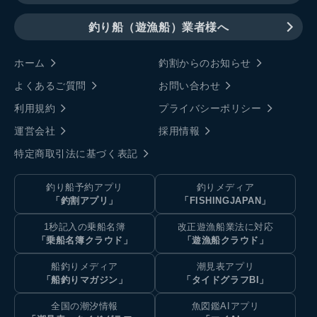
釣り船（遊漁船）業者様へ
ホーム
釣割からのお知らせ
よくあるご質問
お問い合わせ
利用規約
プライバシーポリシー
運営会社
採用情報
特定商取引法に基づく表記
釣り船予約アプリ
釣りメディア
「釣割アプリ」
「FISHINGJAPAN」
1秒記入の乗船名簿
改正遊漁船業法に対応
「乗船名簿クラウド」
「遊漁船クラウド」
船釣りメディア
潮見表アプリ
「船釣りマガジン」
「タイドグラフBI」
全国の潮汐情報
魚図鑑AIアプリ