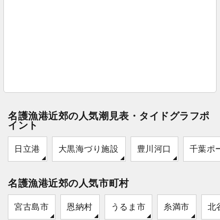
名護漁港近郊の人気潮見表・タイドグラフポ
イント
日立港
大黒海づり施設
豊川河口
千葉ポ
名護漁港近郊の人気市町村
宮古島市
恩納村
うるま市
糸満市
北