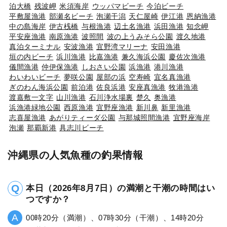
泊大橋
残波岬
米須海岸
ウッパマビーチ
今泊ビーチ
平敷屋漁港
部瀬名ビーチ
泡瀬干潟
天仁屋崎
伊江港
恩納漁港
中の島海岸
伊古桟橋
与根漁港
辺土名漁港
浜田漁港
知念岬
平安座漁港
南原漁港
波照間
波の上うみそら公園
渡久地港
真泊ターミナル
安波漁港
宜野湾マリーナ
安田漁港
垣の内ビーチ
浜川漁港
比嘉漁港
兼久海浜公園
慶佐次漁港
儀間漁港
仲伊保漁港
しおさい公園
浜漁港
港川漁港
わいわいビーチ
夢咲公園
屋部の浜
空寿崎
宜名真漁港
ぎのわん海浜公園
前泊港
佐良浜港
安座真漁港
牧港漁港
渡嘉敷一文字
山川漁港
石川浄水場裏
楚久
奥漁港
浜漁港緑地公園
西原漁港
宜野座漁港
新川鼻
新里漁港
志喜屋漁港
あがりティーダ公園
与那城照間漁港
宜野座海岸
泡瀬
那覇新港
具志川ビーチ
沖縄県の人気魚種の釣果情報
本日（2026年8月7日）の満潮と干潮の時間はい
つですか？
00時20分（満潮）、07時30分（干潮）、14時20分