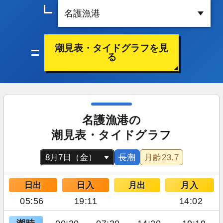
潮見表・タイドグラフを見
る
名護漁港の
潮見表・タイドグラフ
長潮
月齢
23.7
日出
日入
月出
月入
05:56
19:11
14:02