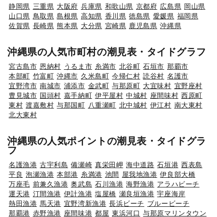
静岡県
三重県
大阪府
兵庫県
和歌山県
京都府
広島県
岡山県
山口県
鳥取県
島根県
高知県
香川県
徳島県
愛媛県
福岡県
佐賀県
長崎県
熊本県
大分県
宮崎県
鹿児島県
沖縄県
沖縄県の人気市町村の潮見表・タイドグラフ
宮古島市
恩納村
うるま市
糸満市
北谷町
石垣市
那覇市
本部町
竹富町
沖縄市
久米島町
今帰仁村
読谷村
名護市
宜野湾市
南城市
浦添市
金武町
与那原町
大宜味村
宜野座村
豊見城市
国頭村
嘉手納町
伊平屋村
中城村
座間味村
西原町
東村
渡嘉敷村
与那国町
八重瀬町
北中城村
伊江村
南大東村
北大東村
沖縄県の人気ポイントの潮見表・タイドグラ
フ
名護漁港
古宇利島
備瀬崎
真栄田岬
海中道路
石垣港
西表島
平良
泡瀬漁港
本部港
糸満港
池間
屋我地漁港
伊良部大橋
万座毛
前兼久漁港
奥武島
石川漁港
海野漁港
アラハビーチ
運天港
汀間漁港
伊計漁港
塩屋橋
瀬良垣漁港
宇座海岸
熱田漁港
馬天港
宜野湾新漁港
長浜ビーチ
ブルービーチ
那覇港
赤野漁港
座間味港
都屋
東浜河口
与那原マリンタウン