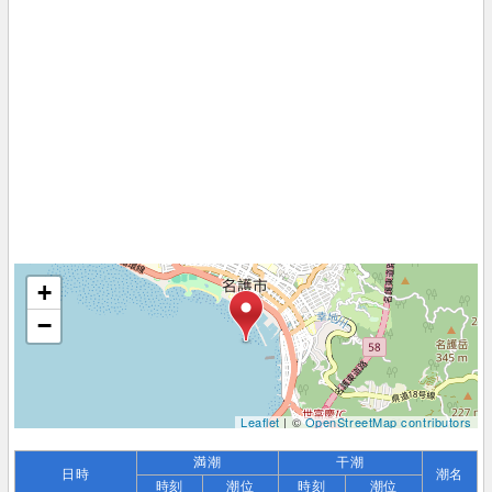
+
−
Leaflet
| ©
OpenStreetMap contributors
満潮
干潮
日時
潮名
時刻
潮位
時刻
潮位