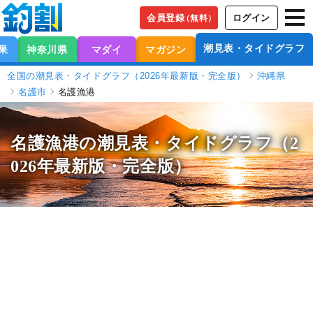
会員登録
ログイン
（無料）
潮見表・タイドグラフ
果
神奈川県
マダイ
マガジン
全国の潮見表・タイドグラフ（2026年最新版・完全版）
沖縄県
名護市
名護漁港
名護漁港の潮見表
・タイドグラフ（2
026年最新版・完全版）