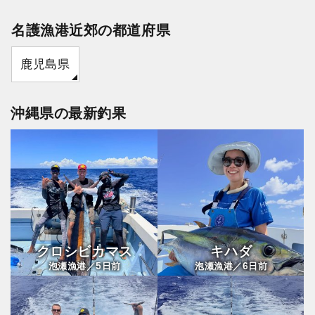
名護漁港近郊の都道府県
鹿児島県
沖縄県の最新釣果
クロシビカマス
キハダ
5
6
泡瀬漁港／
日前
泡瀬漁港／
日前