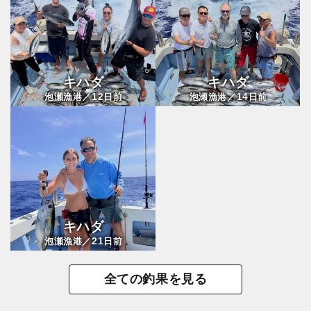
キハダ
キハダ
12
14
泡瀬漁港／
日前
泡瀬漁港／
日前
キハダ
21
泡瀬漁港／
日前
全ての釣果を見る