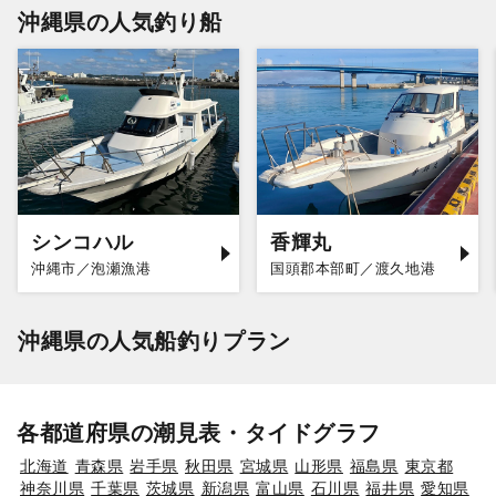
沖縄県の人気釣り船
シンコハル
香輝丸
沖縄市／泡瀬漁港
国頭郡本部町／渡久地港
沖縄県の人気船釣りプラン
各都道府県の潮見表・タイドグラフ
北海道
青森県
岩手県
秋田県
宮城県
山形県
福島県
東京都
神奈川県
千葉県
茨城県
新潟県
富山県
石川県
福井県
愛知県