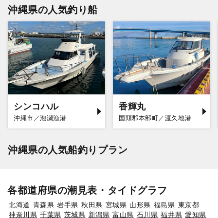
沖縄県の人気釣り船
シンコハル
香輝丸
沖縄市／泡瀬漁港
国頭郡本部町／渡久地港
沖縄県の人気船釣りプラン
各都道府県の潮見表・タイドグラフ
北海道
青森県
岩手県
秋田県
宮城県
山形県
福島県
東京都
神奈川県
千葉県
茨城県
新潟県
富山県
石川県
福井県
愛知県