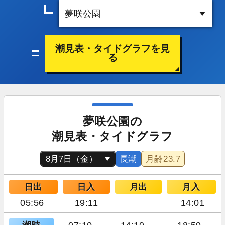
潮見表・タイドグラフを見
る
夢咲公園の
潮見表・タイドグラフ
長潮
月齢
23.7
日出
日入
月出
月入
05:56
19:11
14:01