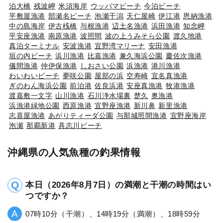
泊大橋
残波岬
米須海岸
ウッパマビーチ
今泊ビーチ
平敷屋漁港
部瀬名ビーチ
泡瀬干潟
天仁屋崎
伊江港
恩納漁港
中の島海岸
伊古桟橋
与根漁港
辺土名漁港
浜田漁港
知念岬
平安座漁港
南原漁港
波照間
波の上うみそら公園
渡久地港
真泊ターミナル
安波漁港
宜野湾マリーナ
安田漁港
垣の内ビーチ
浜川漁港
比嘉漁港
兼久海浜公園
慶佐次漁港
儀間漁港
仲伊保漁港
しおさい公園
浜漁港
港川漁港
わいわいビーチ
夢咲公園
屋部の浜
空寿崎
宜名真漁港
ぎのわん海浜公園
前泊港
佐良浜港
安座真漁港
牧港漁港
渡嘉敷一文字
山川漁港
石川浄水場裏
楚久
奥漁港
浜漁港緑地公園
西原漁港
宜野座漁港
新川鼻
新里漁港
志喜屋漁港
あがりティーダ公園
与那城照間漁港
宜野座海岸
泡瀬
那覇新港
具志川ビーチ
沖縄県の人気魚種の釣果情報
本日（2026年8月7日）の満潮と干潮の時間はい
つですか？
07時10分（干潮）、14時19分（満潮）、18時59分