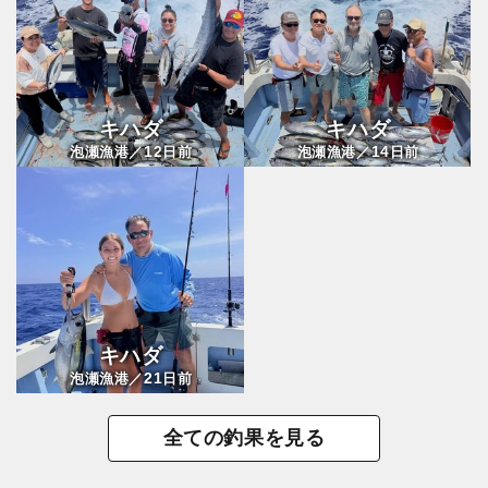
キハダ
キハダ
12
14
泡瀬漁港／
日前
泡瀬漁港／
日前
キハダ
21
泡瀬漁港／
日前
全ての釣果を見る