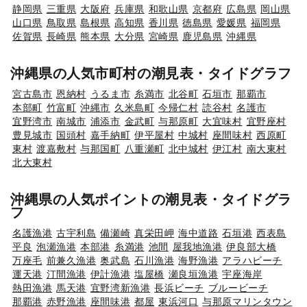
静岡県
三重県
大阪府
兵庫県
和歌山県
京都府
広島県
岡山県
山口県
鳥取県
島根県
高知県
香川県
徳島県
愛媛県
福岡県
佐賀県
長崎県
熊本県
大分県
宮崎県
鹿児島県
沖縄県
沖縄県の人気市町村の潮見表・タイドグラフ
宮古島市
恩納村
うるま市
糸満市
北谷町
石垣市
那覇市
本部町
竹富町
沖縄市
久米島町
今帰仁村
読谷村
名護市
宜野湾市
南城市
浦添市
金武町
与那原町
大宜味村
宜野座村
豊見城市
国頭村
嘉手納町
伊平屋村
中城村
座間味村
西原町
東村
渡嘉敷村
与那国町
八重瀬町
北中城村
伊江村
南大東村
北大東村
沖縄県の人気ポイントの潮見表・タイドグラ
フ
名護漁港
古宇利島
備瀬崎
真栄田岬
海中道路
石垣港
西表島
平良
泡瀬漁港
本部港
糸満港
池間
屋我地漁港
伊良部大橋
万座毛
前兼久漁港
奥武島
石川漁港
海野漁港
アラハビーチ
運天港
汀間漁港
伊計漁港
塩屋橋
瀬良垣漁港
宇座海岸
熱田漁港
馬天港
宜野湾新漁港
長浜ビーチ
ブルービーチ
那覇港
赤野漁港
座間味港
都屋
東浜河口
与那原マリンタウン