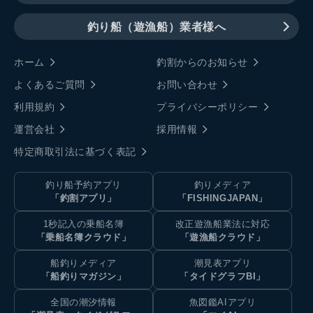
釣り船（遊漁船）業者様へ
ホーム
釣割からのお知らせ
よくあるご質問
お問い合わせ
利用規約
プライバシーポリシー
運営会社
採用情報
特定商取引法に基づく表記
釣り船予約アプリ
釣りメディア
「釣割アプリ」
「FISHINGJAPAN」
1秒記入の乗船名簿
改正遊漁船業法に対応
「乗船名簿クラウド」
「遊漁船クラウド」
船釣りメディア
潮見表アプリ
「船釣りマガジン」
「タイドグラフBI」
全国の潮汐情報
魚図鑑AIアプリ