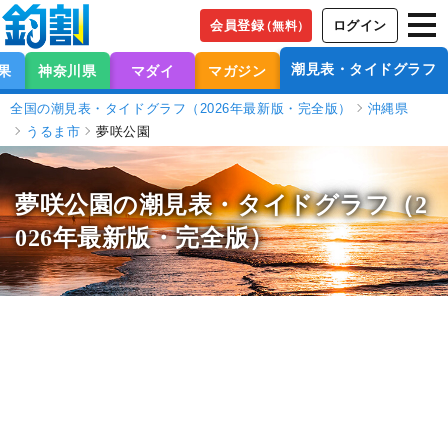
会員登録
ログイン
（無料）
潮見表・タイドグラフ
果
神奈川県
マダイ
マガジン
全国の潮見表・タイドグラフ（2026年最新版・完全版）
沖縄県
うるま市
夢咲公園
夢咲公園の潮見表
・タイドグラフ（2
026年最新版・完全版）