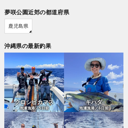
夢咲公園近郊の都道府県
鹿児島県
沖縄県の最新釣果
クロシビカマス
キハダ
5
6
泡瀬漁港／
日前
泡瀬漁港／
日前