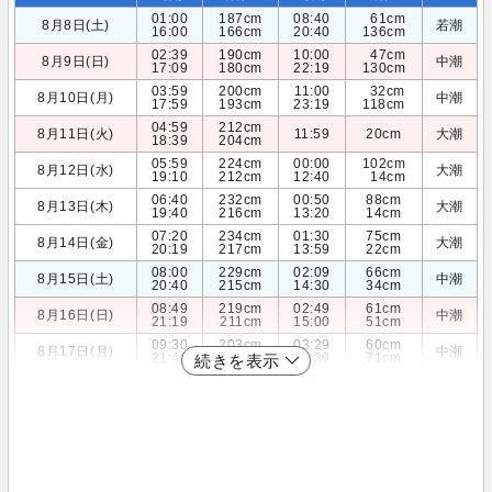
01:00
187cm
08:40
61cm
8月8日(土)
若潮
16:00
166cm
20:40
136cm
02:39
190cm
10:00
47cm
8月9日(日)
中潮
17:09
180cm
22:19
130cm
03:59
200cm
11:00
32cm
8月10日(月)
中潮
17:59
193cm
23:19
118cm
04:59
212cm
8月11日(火)
11:59
20cm
大潮
18:39
204cm
05:59
224cm
00:00
102cm
8月12日(水)
大潮
19:10
212cm
12:40
14cm
06:40
232cm
00:50
88cm
8月13日(木)
大潮
19:40
216cm
13:20
14cm
07:20
234cm
01:30
75cm
8月14日(金)
大潮
20:19
217cm
13:59
22cm
08:00
229cm
02:09
66cm
8月15日(土)
中潮
20:40
215cm
14:30
34cm
08:49
219cm
02:49
61cm
8月16日(日)
中潮
21:19
211cm
15:00
51cm
09:30
203cm
03:29
60cm
8月17日(月)
中潮
21:40
206cm
15:39
71cm
続きを表示