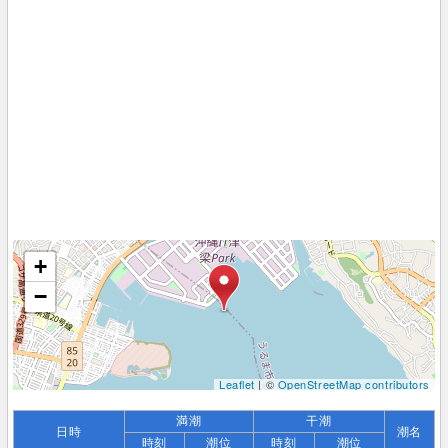
+
−
Leaflet
| ©
OpenStreetMap contributors
満潮
干潮
日時
潮名
時刻
潮位
時刻
潮位