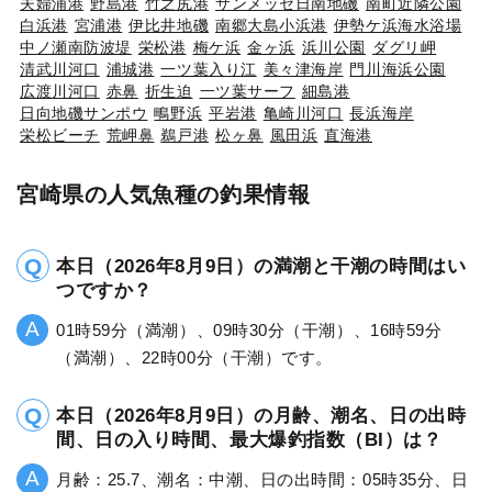
夫婦浦港
野島港
竹之尻港
サンメッセ日南地磯
南町近隣公園
白浜港
宮浦港
伊比井地磯
南郷大島小浜港
伊勢ケ浜海水浴場
中ノ瀬南防波堤
栄松港
梅ケ浜
金ヶ浜
浜川公園
ダグリ岬
清武川河口
浦城港
一ツ葉入り江
美々津海岸
門川海浜公園
広渡川河口
赤鼻
折生迫
一ツ葉サーフ
細島港
日向地磯サンポウ
鴫野浜
平岩港
亀崎川河口
長浜海岸
栄松ビーチ
荒岬鼻
鵜戸港
松ヶ鼻
風田浜
直海港
宮崎県の人気魚種の釣果情報
本日（2026年8月9日）の満潮と干潮の時間はい
つですか？
01時59分（満潮）、09時30分（干潮）、16時59分
（満潮）、22時00分（干潮）です。
本日（2026年8月9日）の月齢、潮名、日の出時
間、日の入り時間、最大爆釣指数（BI）は？
月齢：25.7、潮名：中潮、日の出時間：05時35分、日