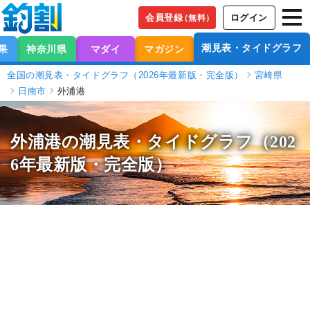
会員登録
ログイン
（無料）
潮見表・タイドグラフ
果
神奈川県
マダイ
マガジン
全国の潮見表・タイドグラフ（2026年最新版・完全版）
宮崎県
日南市
外浦港
外浦港の潮見表
・タイドグラフ（202
6年最新版・完全版）