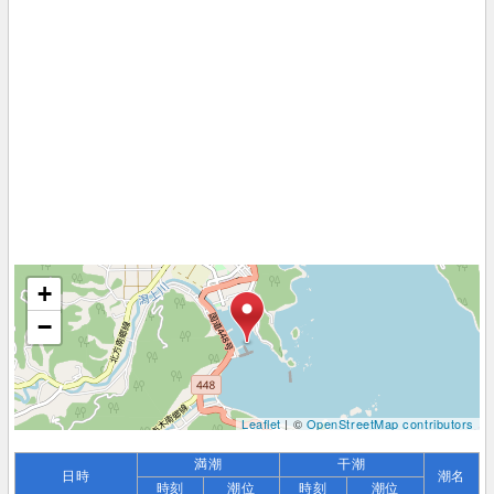
+
−
Leaflet
| ©
OpenStreetMap contributors
満潮
干潮
日時
潮名
時刻
潮位
時刻
潮位