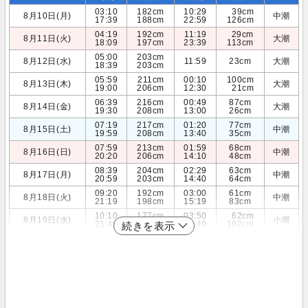
03:10
182cm
10:29
39cm
8月10日(月)
中潮
17:39
188cm
22:59
126cm
04:19
192cm
11:19
29cm
8月11日(火)
大潮
18:09
197cm
23:39
113cm
05:00
203cm
8月12日(水)
11:59
23cm
大潮
18:39
203cm
05:59
211cm
00:10
100cm
8月13日(木)
大潮
19:00
206cm
12:30
21cm
06:39
216cm
00:49
87cm
8月14日(金)
大潮
19:30
208cm
13:00
26cm
07:19
217cm
01:20
77cm
8月15日(土)
中潮
19:59
208cm
13:40
35cm
07:59
213cm
01:59
68cm
8月16日(日)
中潮
20:20
206cm
14:10
48cm
08:39
204cm
02:29
63cm
8月17日(月)
中潮
20:59
203cm
14:40
64cm
09:20
192cm
03:00
61cm
8月18日(火)
中潮
21:19
198cm
15:19
83cm
10:10
177cm
03:50
62cm
8月19日(水)
小潮
21:49
192cm
15:49
102cm
続きを表示