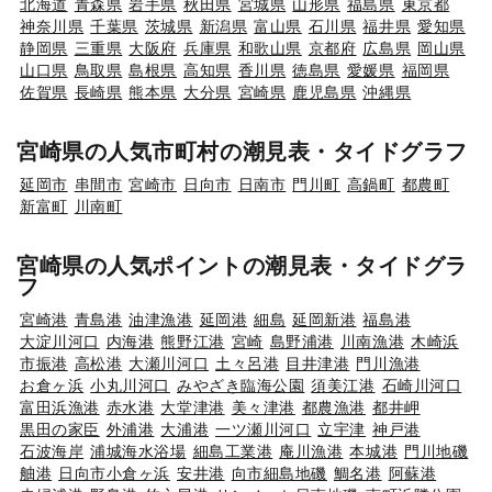
北海道
青森県
岩手県
秋田県
宮城県
山形県
福島県
東京都
神奈川県
千葉県
茨城県
新潟県
富山県
石川県
福井県
愛知県
静岡県
三重県
大阪府
兵庫県
和歌山県
京都府
広島県
岡山県
山口県
鳥取県
島根県
高知県
香川県
徳島県
愛媛県
福岡県
佐賀県
長崎県
熊本県
大分県
宮崎県
鹿児島県
沖縄県
宮崎県の人気市町村の潮見表・タイドグラフ
延岡市
串間市
宮崎市
日向市
日南市
門川町
高鍋町
都農町
新富町
川南町
宮崎県の人気ポイントの潮見表・タイドグラ
フ
宮崎港
青島港
油津漁港
延岡港
細島
延岡新港
福島港
大淀川河口
内海港
熊野江港
宮崎
島野浦港
川南漁港
木崎浜
市振港
高松港
大瀬川河口
土々呂港
目井津港
門川漁港
お倉ヶ浜
小丸川河口
みやざき臨海公園
須美江港
石崎川河口
富田浜漁港
赤水港
大堂津港
美々津港
都農漁港
都井岬
黒田の家臣
外浦港
大浦港
一ツ瀬川河口
立宇津
神戸港
石波海岸
浦城海水浴場
細島工業港
庵川漁港
本城港
門川地磯
舳港
日向市小倉ヶ浜
安井港
向市細島地磯
鯛名港
阿蘇港