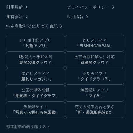
利用規約
プライバシーポリシー
運営会社
採用情報
特定商取引法に基づく表記
釣り船予約アプリ
釣りメディア
「釣割アプリ」
「FISHINGJAPAN」
1秒記入の乗船名簿
改正遊漁船業法に対応
「乗船名簿クラウド」
「遊漁船クラウド」
船釣りメディア
潮見表アプリ
「船釣りマガジン」
「タイドグラフBI」
全国の潮汐情報
魚図鑑AIアプリ
「潮見表・タイドグラフ」
「マイAI」
魚図鑑サイト
充実の補償内容と安さ
「写真から探せる魚図鑑」
「新・遊漁船保険DX」
都道府県の釣り船リスト