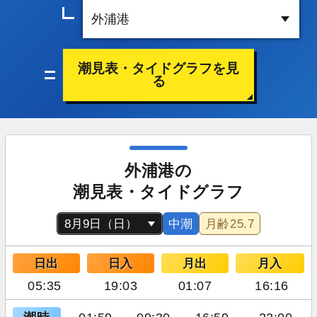
潮見表・タイドグラフを見
る
外浦港の
潮見表・タイドグラフ
中潮
月齢
25.7
日出
日入
月出
月入
05:35
19:03
01:07
16:16