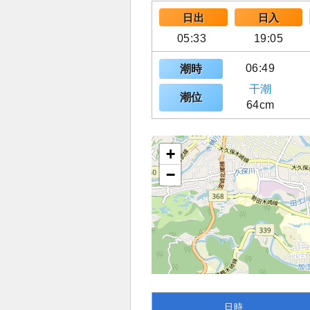
日出
日入
05:33
19:05
06:49
潮時
干潮
潮位
64cm
+
−
日時