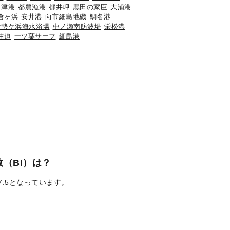
々津港
都農漁港
都井岬
黒田の家臣
大浦港
倉ヶ浜
安井港
向市細島地磯
鯛名港
伊勢ケ浜海水浴場
中ノ瀬南防波堤
栄松港
生迫
一ツ葉サーフ
細島港
（BI）は？
7.5となっています。