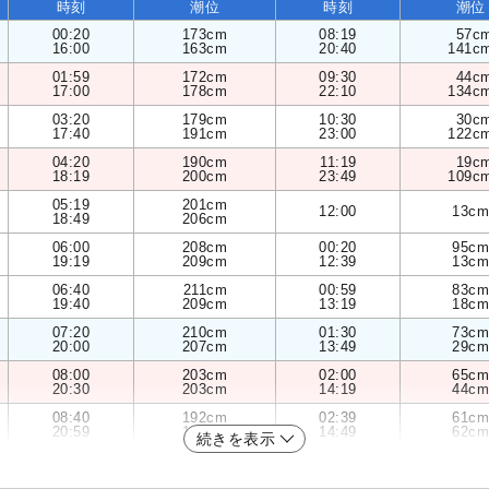
時刻
潮位
時刻
潮位
00:20
173cm
08:19
57c
16:00
163cm
20:40
141c
01:59
172cm
09:30
44c
17:00
178cm
22:10
134c
03:20
179cm
10:30
30c
17:40
191cm
23:00
122c
04:20
190cm
11:19
19c
18:19
200cm
23:49
109c
05:19
201cm
12:00
13cm
18:49
206cm
06:00
208cm
00:20
95cm
19:19
209cm
12:39
13cm
06:40
211cm
00:59
83cm
19:40
209cm
13:19
18cm
07:20
210cm
01:30
73cm
20:00
207cm
13:49
29cm
08:00
203cm
02:00
65cm
20:30
203cm
14:19
44cm
08:40
192cm
02:39
61cm
20:59
198cm
14:49
62cm
続きを表示