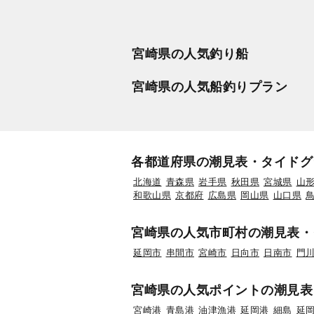
宮崎県の人気釣り船
宮崎県の人気船釣りプラン
各都道府県の潮見表・タイドグ
北海道
青森県
岩手県
秋田県
宮城県
山
和歌山県
京都府
広島県
岡山県
山口県
宮崎県の人気市町村の潮見表・
延岡市
串間市
宮崎市
日向市
日南市
門
宮崎県の人気ポイントの潮見表
宮崎港
青島港
油津漁港
延岡港
細島
延