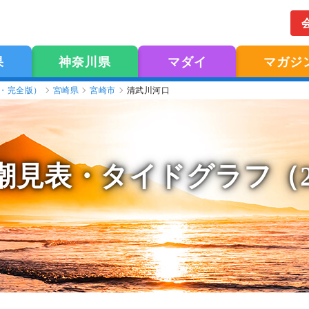
果
神奈川県
マダイ
マガジ
版・完全版）
宮崎県
宮崎市
清武川河口
潮見表
・タイドグラフ（2