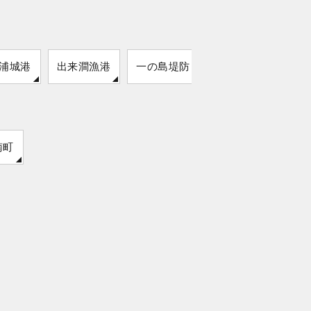
浦城港
出来澗漁港
一の島堤防
南町