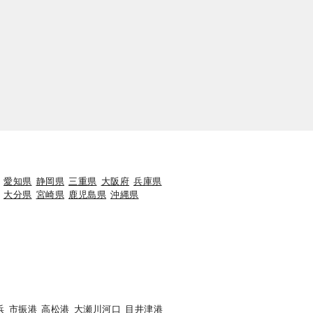
愛知県
静岡県
三重県
大阪府
兵庫県
大分県
宮崎県
鹿児島県
沖縄県
浜
市振港
高松港
大瀬川河口
目井津港