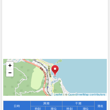
+
−
Leaflet
| ©
OpenStreetMap contributors
満潮
干潮
日時
潮名
時刻
潮位
時刻
潮位