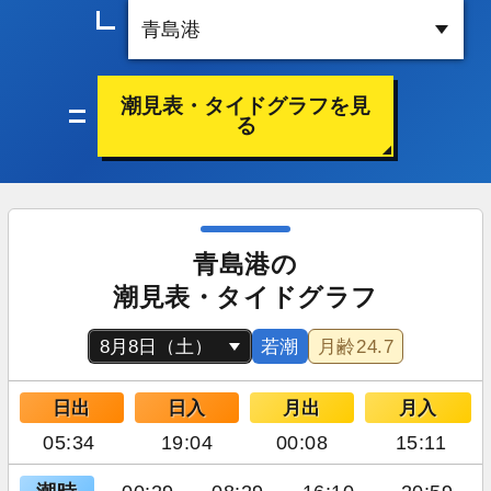
潮見表・タイドグラフを見
る
青島港の
潮見表・タイドグラフ
若潮
月齢
24.7
日出
日入
月出
月入
05:34
19:04
00:08
15:11