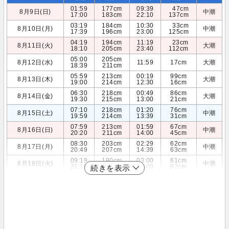
01:59
177cm
09:39
47cm
8月9日(日)
中潮
17:00
183cm
22:10
137cm
03:19
184cm
10:30
33cm
8月10日(月)
中潮
17:39
196cm
23:00
125cm
04:19
194cm
11:19
23cm
8月11日(火)
大潮
18:10
205cm
23:40
112cm
05:00
205cm
8月12日(水)
11:59
17cm
大潮
18:39
211cm
05:59
213cm
00:19
99cm
8月13日(木)
大潮
19:00
214cm
12:30
16cm
06:30
218cm
00:49
86cm
8月14日(金)
大潮
19:30
215cm
13:00
21cm
07:10
218cm
01:20
76cm
8月15日(土)
中潮
19:59
214cm
13:39
31cm
07:59
213cm
01:59
67cm
8月16日(日)
中潮
20:20
211cm
14:00
45cm
08:30
203cm
02:29
62cm
8月17日(月)
中潮
20:49
207cm
14:39
63cm
09:19
190cm
03:00
61cm
8月18日(火)
中潮
21:19
201cm
15:00
82cm
続きを表示