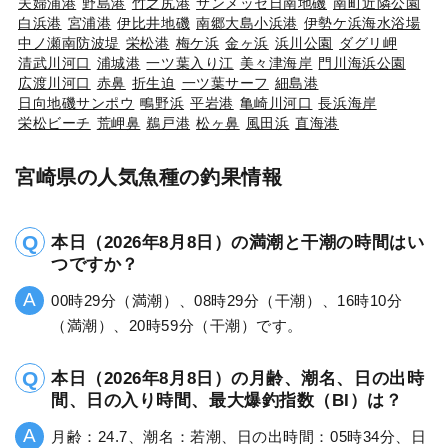
夫婦浦港
野島港
竹之尻港
サンメッセ日南地磯
南町近隣公園
白浜港
宮浦港
伊比井地磯
南郷大島小浜港
伊勢ケ浜海水浴場
中ノ瀬南防波堤
栄松港
梅ケ浜
金ヶ浜
浜川公園
ダグリ岬
清武川河口
浦城港
一ツ葉入り江
美々津海岸
門川海浜公園
広渡川河口
赤鼻
折生迫
一ツ葉サーフ
細島港
日向地磯サンポウ
鴫野浜
平岩港
亀崎川河口
長浜海岸
栄松ビーチ
荒岬鼻
鵜戸港
松ヶ鼻
風田浜
直海港
宮崎県の人気魚種の釣果情報
本日（2026年8月8日）の満潮と干潮の時間はい
つですか？
00時29分（満潮）、08時29分（干潮）、16時10分
（満潮）、20時59分（干潮）です。
本日（2026年8月8日）の月齢、潮名、日の出時
間、日の入り時間、最大爆釣指数（BI）は？
月齢：24.7、潮名：若潮、日の出時間：05時34分、日