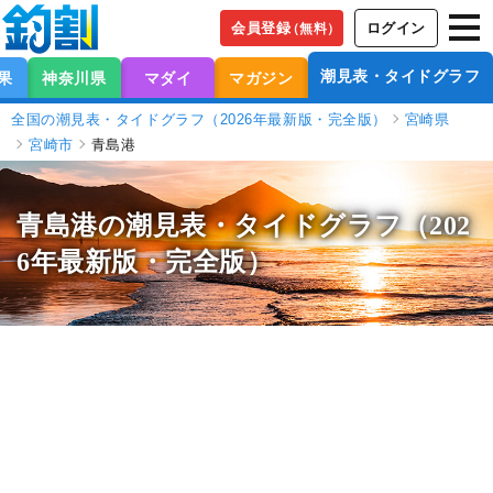
会員登録
ログイン
（無料）
潮見表・タイドグラフ
果
神奈川県
マダイ
マガジン
全国の潮見表・タイドグラフ（2026年最新版・完全版）
宮崎県
宮崎市
青島港
青島港の潮見表
・タイドグラフ（202
6年最新版・完全版）