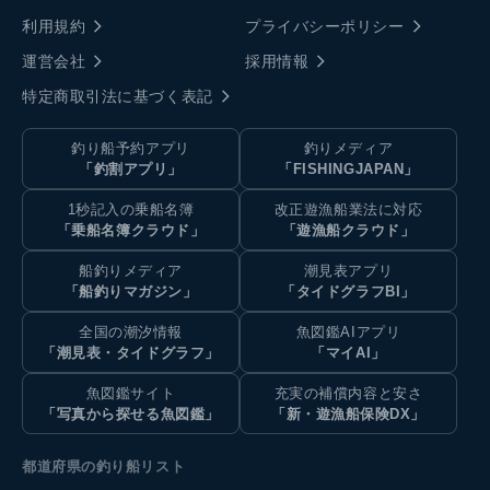
利用規約
プライバシーポリシー
運営会社
採用情報
特定商取引法に基づく表記
釣り船予約アプリ
釣りメディア
「釣割アプリ」
「FISHINGJAPAN」
1秒記入の乗船名簿
改正遊漁船業法に対応
「乗船名簿クラウド」
「遊漁船クラウド」
船釣りメディア
潮見表アプリ
「船釣りマガジン」
「タイドグラフBI」
全国の潮汐情報
魚図鑑AIアプリ
「潮見表・タイドグラフ」
「マイAI」
魚図鑑サイト
充実の補償内容と安さ
「写真から探せる魚図鑑」
「新・遊漁船保険DX」
都道府県の釣り船リスト