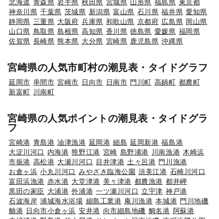
北海道
青森県
岩手県
秋田県
宮城県
山形県
福島県
東京都
神奈川県
千葉県
茨城県
新潟県
富山県
石川県
福井県
愛知県
静岡県
三重県
大阪府
兵庫県
和歌山県
京都府
広島県
岡山県
山口県
鳥取県
島根県
高知県
香川県
徳島県
愛媛県
福岡県
佐賀県
長崎県
熊本県
大分県
宮崎県
鹿児島県
沖縄県
宮崎県の人気市町村の潮見表・タイドグラフ
延岡市
串間市
宮崎市
日向市
日南市
門川町
高鍋町
都農町
新富町
川南町
宮崎県の人気ポイントの潮見表・タイドグラ
フ
宮崎港
青島港
油津漁港
延岡港
細島
延岡新港
福島港
大淀川河口
内海港
熊野江港
宮崎
島野浦港
川南漁港
木崎浜
市振港
高松港
大瀬川河口
目井津港
土々呂港
門川漁港
お倉ヶ浜
小丸川河口
みやざき臨海公園
須美江港
石崎川河口
富田浜漁港
赤水港
大堂津港
美々津港
都農漁港
都井岬
黒田の家臣
大浦港
外浦港
一ツ瀬川河口
立宇津
神戸港
石波海岸
浦城海水浴場
細島工業港
庵川漁港
本城港
門川地磯
舳港
日向市小倉ヶ浜
安井港
向市細島地磯
鯛名港
阿蘇港