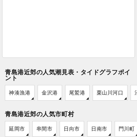
青島港近郊の人気潮見表・タイドグラフポイ
ント
神湊漁港
金沢港
尾鷲港
栗山川河口
青島港近郊の人気市町村
延岡市
串間市
日向市
日南市
門川町