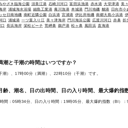
みやざき臨海公園
須美江港
石崎川河口
富田浜漁港
赤水港
大堂津港
美
海岸
浦城海水浴場
細島工業港
庵川漁港
本城港
門川地磯
舳港
日向市小
ッセ日南地磯
南町近隣公園
白浜港
宮浦港
伊比井地磯
南郷大島小浜港
河口
浦城港
一ツ葉入り江
美々津海岸
門川海浜公園
広渡川河口
赤鼻
折
河口
長浜海岸
栄松ビーチ
荒岬鼻
鵜戸港
松ヶ鼻
風田浜
直海港
の満潮と干潮の時間はいつですか？
（干潮）、17時00分（満潮）、22時10分（干潮）です。
）の月齢、潮名、日の出時間、日の入り時間、最大爆釣指数
時間：05時34分、日の入り時間：19時05分、最大爆釣指数（BI）：