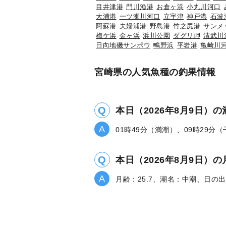
目井津港
門川漁港
お倉ヶ浜
小丸川河口
大浦港
一ツ瀬川河口
立宇津
神戸港
石波
阿蘇港
夫婦浦港
野島港
竹之尻港
サンメ
梅ケ浜
金ヶ浜
浜川公園
ダグリ岬
清武川
日向地磯サンポウ
鴫野浜
平岩港
亀崎川
宮崎県の人気魚種の釣果情報
本日（2026年8月9日）
01時49分（満潮）、09時29分
本日（2026年8月9日
月齢：25.7、潮名：中潮、日の出