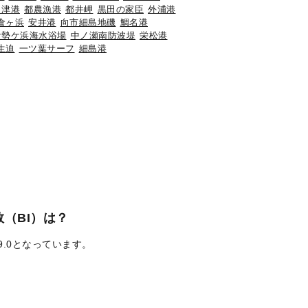
々津港
都農漁港
都井岬
黒田の家臣
外浦港
倉ヶ浜
安井港
向市細島地磯
鯛名港
伊勢ケ浜海水浴場
中ノ瀬南防波堤
栄松港
生迫
一ツ葉サーフ
細島港
（BI）は？
9.0となっています。