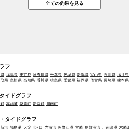
全ての釣果を見る
ラフ
形県
福島県
東京都
神奈川県
千葉県
茨城県
新潟県
富山県
石川県
福井県
鳥取県
島根県
高知県
香川県
徳島県
愛媛県
福岡県
佐賀県
長崎県
熊本県
タイドグラフ
川町
高鍋町
都農町
新富町
川南町
・タイドグラフ
岡新港
福島港
大淀川河口
内海港
熊野江港
宮崎
島野浦港
川南漁港
木崎