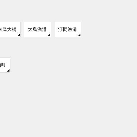
白鳥大橋
大島漁港
汀間漁港
小野田港
南町