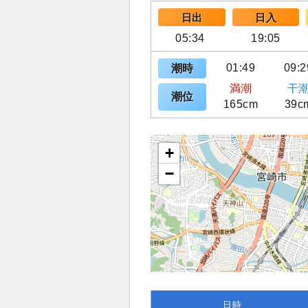
日出
日入
05:34
19:05
01:49
09:2
潮時
満潮
干
潮位
165cm
39c
+
−
日時