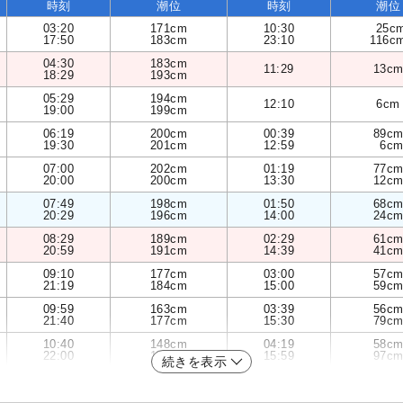
時刻
潮位
時刻
潮位
03:20
171cm
10:30
25c
17:50
183cm
23:10
116c
04:30
183cm
11:29
13c
18:29
193cm
05:29
194cm
12:10
6cm
19:00
199cm
06:19
200cm
00:39
89c
19:30
201cm
12:59
6c
07:00
202cm
01:19
77c
20:00
200cm
13:30
12c
07:49
198cm
01:50
68c
20:29
196cm
14:00
24c
08:29
189cm
02:29
61c
20:59
191cm
14:39
41c
09:10
177cm
03:00
57c
21:19
184cm
15:00
59c
09:59
163cm
03:39
56c
21:40
177cm
15:30
79c
10:40
148cm
04:19
58c
22:00
170cm
15:59
97c
続きを表示