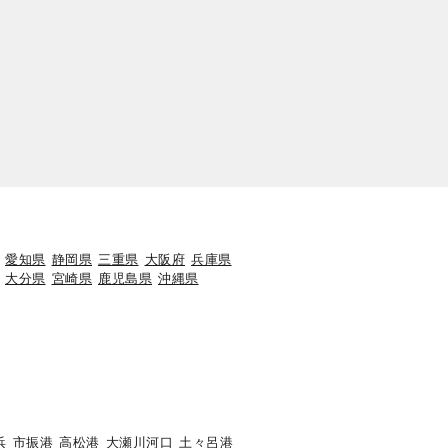
愛知県
静岡県
三重県
大阪府
兵庫県
大分県
宮崎県
鹿児島県
沖縄県
浜
市振港
高松港
大瀬川河口
土々呂港