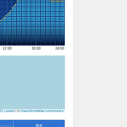
12:00
18:00
24:00
Leaflet
| ©
OpenStreetMap contributors
潮名