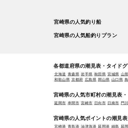
宮崎県の人気釣り船
宮崎県の人気船釣りプラン
各都道府県の潮見表・タイドグ
北海道
青森県
岩手県
秋田県
宮城県
山
和歌山県
京都府
広島県
岡山県
山口県
宮崎県の人気市町村の潮見表・
延岡市
串間市
宮崎市
日向市
日南市
門
宮崎県の人気ポイントの潮見表
宮崎港
青島港
油津漁港
延岡港
細島
延