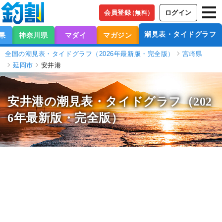
会員登録
ログイン
（無料）
潮見表・タイドグラフ
果
神奈川県
マダイ
マガジン
全国の潮見表・タイドグラフ（2026年最新版・完全版）
宮崎県
延岡市
安井港
安井港の潮見表
・タイドグラフ（202
6年最新版・完全版）