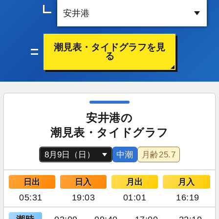
潮見表・タイドグラフを見
る
安井港の
潮見表・タイドグラフ
中潮
月齢
25.7
日出
日入
月出
月入
05:31
19:03
01:01
16:19