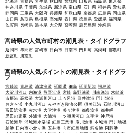
北海道
青森県
岩手県
秋田県
宮城県
山形県
福島県
東京都
神奈川県
千葉県
茨城県
新潟県
富山県
石川県
福井県
愛知県
静岡県
三重県
大阪府
兵庫県
和歌山県
京都府
広島県
岡山県
山口県
鳥取県
島根県
高知県
香川県
徳島県
愛媛県
福岡県
佐賀県
長崎県
熊本県
大分県
宮崎県
鹿児島県
沖縄県
宮崎県の人気市町村の潮見表・タイドグラフ
延岡市
串間市
宮崎市
日向市
日南市
門川町
高鍋町
都農町
新富町
川南町
宮崎県の人気ポイントの潮見表・タイドグラ
フ
宮崎港
青島港
油津漁港
延岡港
細島
延岡新港
福島港
大淀川河口
内海港
熊野江港
宮崎
島野浦港
川南漁港
木崎浜
市振港
高松港
大瀬川河口
土々呂港
目井津港
門川漁港
お倉ヶ浜
小丸川河口
みやざき臨海公園
須美江港
石崎川河口
富田浜漁港
赤水港
大堂津港
美々津港
都農漁港
都井岬
黒田の家臣
外浦港
大浦港
一ツ瀬川河口
立宇津
神戸港
石波海岸
浦城海水浴場
細島工業港
庵川漁港
本城港
門川地磯
舳港
日向市小倉ヶ浜
安井港
向市細島地磯
鯛名港
阿蘇港