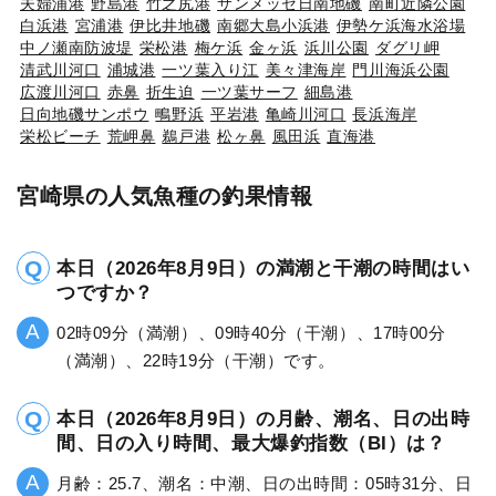
夫婦浦港
野島港
竹之尻港
サンメッセ日南地磯
南町近隣公園
白浜港
宮浦港
伊比井地磯
南郷大島小浜港
伊勢ケ浜海水浴場
中ノ瀬南防波堤
栄松港
梅ケ浜
金ヶ浜
浜川公園
ダグリ岬
清武川河口
浦城港
一ツ葉入り江
美々津海岸
門川海浜公園
広渡川河口
赤鼻
折生迫
一ツ葉サーフ
細島港
日向地磯サンポウ
鴫野浜
平岩港
亀崎川河口
長浜海岸
栄松ビーチ
荒岬鼻
鵜戸港
松ヶ鼻
風田浜
直海港
宮崎県の人気魚種の釣果情報
本日（2026年8月9日）の満潮と干潮の時間はい
つですか？
02時09分（満潮）、09時40分（干潮）、17時00分
（満潮）、22時19分（干潮）です。
本日（2026年8月9日）の月齢、潮名、日の出時
間、日の入り時間、最大爆釣指数（BI）は？
月齢：25.7、潮名：中潮、日の出時間：05時31分、日