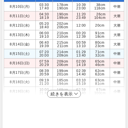
03:30
178cm
10:39
38cm
8月10日(月)
中潮
17:40
190cm
23:00
118cm
04:30
190cm
11:20
26cm
8月11日(火)
大潮
18:19
199cm
23:49
104cm
05:20
202cm
8月12日(水)
12:00
20cm
大潮
18:40
206cm
06:00
210cm
00:20
91cm
8月13日(木)
大潮
19:10
210cm
12:39
18cm
06:40
215cm
00:59
80cm
8月14日(金)
大潮
19:39
211cm
13:10
23cm
07:20
214cm
01:29
71cm
8月15日(土)
中潮
20:00
209cm
13:40
32cm
07:59
209cm
02:00
65cm
8月16日(日)
中潮
20:29
206cm
14:19
46cm
08:39
199cm
02:39
62cm
8月17日(月)
中潮
20:59
201cm
14:40
62cm
09:19
185cm
03:10
63cm
8月18日(火)
中潮
21:20
194cm
15:19
81cm
10:00
169cm
03:59
67cm
8月19日(水)
小潮
21:49
186cm
15:40
100cm
続きを表示