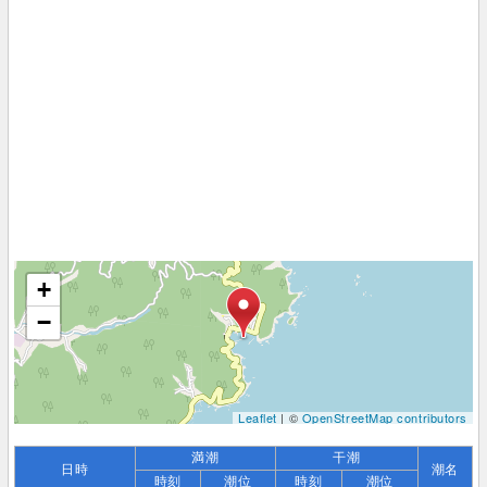
+
−
Leaflet
| ©
OpenStreetMap contributors
満潮
干潮
日時
潮名
時刻
潮位
時刻
潮位