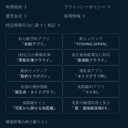
利用規約
プライバシーポリシー
運営会社
採用情報
特定商取引法に基づく表記
釣り船予約アプリ
釣りメディア
「釣割アプリ」
「FISHINGJAPAN」
1秒記入の乗船名簿
改正遊漁船業法に対応
「乗船名簿クラウド」
「遊漁船クラウド」
船釣りメディア
潮見表アプリ
「船釣りマガジン」
「タイドグラフBI」
全国の潮汐情報
魚図鑑AIアプリ
「潮見表・タイドグラフ」
「マイAI」
魚図鑑サイト
充実の補償内容と安さ
「写真から探せる魚図鑑」
「新・遊漁船保険DX」
都道府県の釣り船リスト