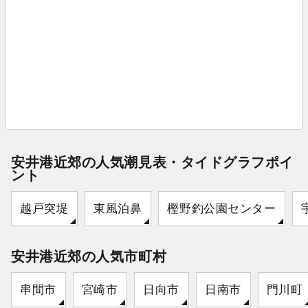
安井港近郊の人気潮見表・タイドグラフポイ
ント
越戸突堤
東風泊鼻
樫野釣公園センター
安井港近郊の人気市町村
串間市
宮崎市
日向市
日南市
門川町